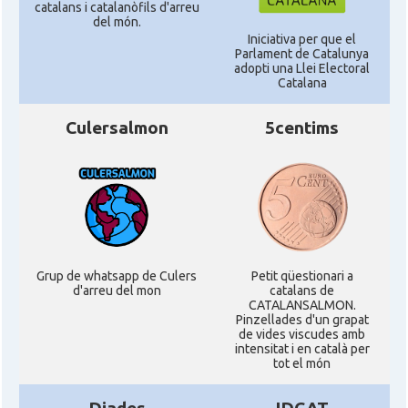
catalans i catalanòfils d'arreu
del món.
Iniciativa per que el
Parlament de Catalunya
adopti una Llei Electoral
Catalana
Culersalmon
5centims
Grup de whatsapp de Culers
Petit qüestionari a
d'arreu del mon
catalans de
CATALANSALMON.
Pinzellades d'un grapat
de vides viscudes amb
intensitat i en català per
tot el món