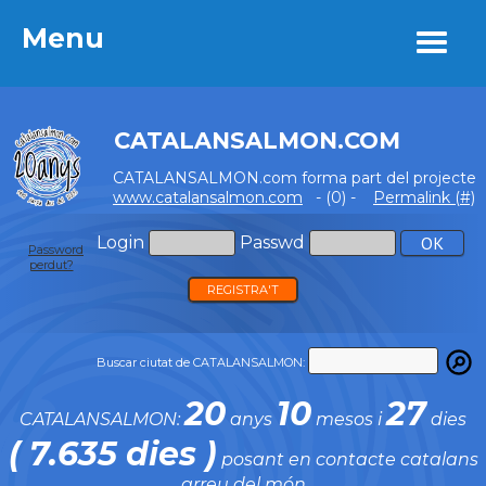
Menu
Menu
CATALANSALMON.COM
CATALANSALMON.com forma part del projecte
www.catalansalmon.com
- (0) -
Permalink (#)
Login
Passwd
Password
perdut?
REGISTRA'T
Buscar ciutat de CATALANSALMON:
20
10
27
CATALANSALMON:
anys
mesos i
dies
( 7.635 dies )
posant en contacte catalans
arreu del món