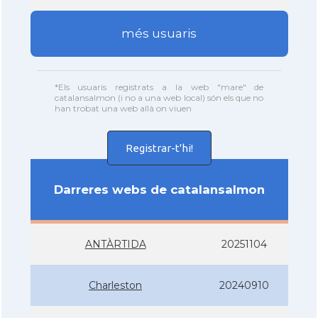
més usuaris
*Els usuaris registrats a la web "mare" de
catalansalmon (i no a una web local) són els que no
han trobat una web allà on viuen
Registrar-t'hi!
Darreres webs de catalansalmon
ANTÀRTIDA
20251104
Charleston
20240910