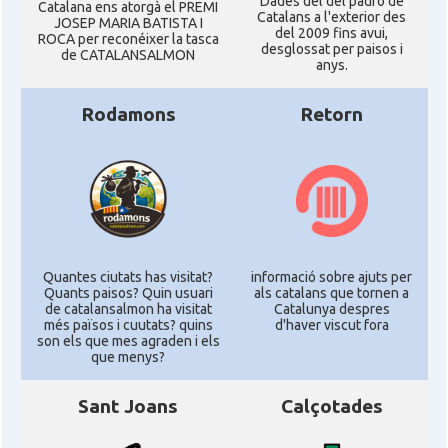
Dades del del padró de
Catalana ens atorgà el PREMI
Catalans a l'exterior des
JOSEP MARIA BATISTA I
del 2009 fins avui,
ROCA per reconéixer la tasca
desglossat per paisos i
de CATALANSALMON
anys.
Rodamons
Retorn
Quantes ciutats has visitat?
informació sobre ajuts per
Quants paisos? Quin usuari
als catalans que tornen a
de catalansalmon ha visitat
Catalunya despres
més països i cuutats? quins
d'haver viscut fora
son els que mes agraden i els
que menys?
Sant Joans
Calçotades