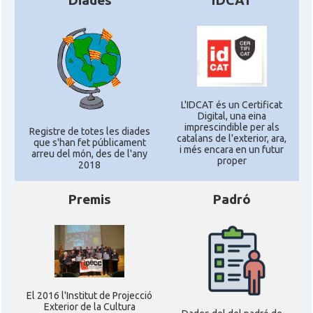
Diades
IDCAT
L'IDCAT és un Certificat
Digital, una eina
imprescindible per als
Registre de totes les diades
catalans de l'exterior, ara,
que s'han fet públicament
i més encara en un futur
arreu del món, des de l'any
proper
2018
Premis
Padró
El 2016 l'Institut de Projecció
Exterior de la Cultura