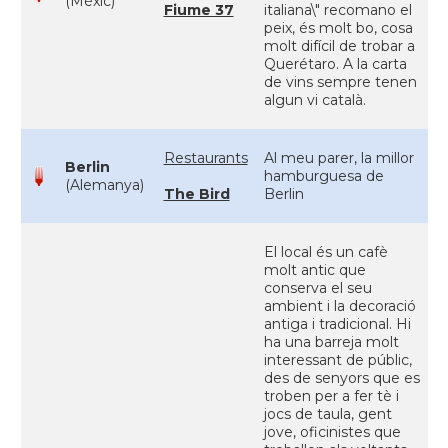
(Mèxic)
Fiume 37
italiana\" recomano el
peix, és molt bo, cosa
molt difícil de trobar a
Querétaro. A la carta
de vins sempre tenen
algun vi català.
Restaurants
Al meu parer, la millor
Berlin
hamburguesa de
(Alemanya)
The Bird
Berlin
El local és un cafè
molt antic que
conserva el seu
ambient i la decoració
antiga i tradicional. Hi
ha una barreja molt
interessant de públic,
des de senyors que es
troben per a fer tè i
jocs de taula, gent
jove, oficinistes que