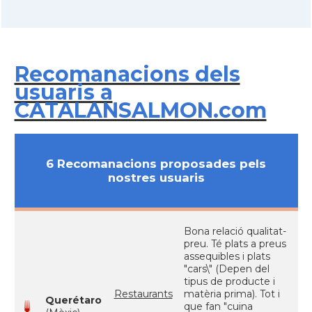
Recomanacions dels
usuaris a
CATALANSALMON.com
6 Recomanacions proposades pels
nostres usuaris
Bona relació qualitat-
preu. Té plats a preus
assequibles i plats
"cars\" (Depen del
tipus de producte i
Restaurants
matèria prima). Tot i
Querétaro
que fan "cuina