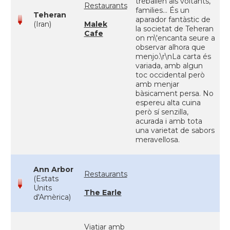
treballen als voltants,
Restaurants
families... És un
Teheran
aparador fantàstic de
(Iran)
Malek
la societat de Teheran
Cafe
on m\'encanta seure a
observar alhora que
menjo.\r\nLa carta és
variada, amb algun
toc occidental però
amb menjar
bàsicament persa. No
espereu alta cuina
però sí senzilla,
acurada i amb tota
una varietat de sabors
meravellosa.
Ann Arbor
Restaurants
(Estats
Units
The Earle
d'Amèrica)
Viatjar amb