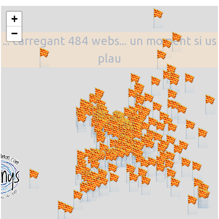
+
−
... carregant 484 webs... un moment si us
plau