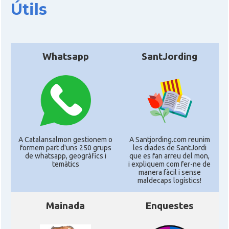
Útils
Whatsapp
SantJording
A Catalansalmon gestionem o
A Santjording.com reunim
formem part d'uns 250 grups
les diades de SantJordi
de whatsapp, geogràfics i
que es fan arreu del mon,
temàtics
i expliquem com fer-ne de
manera fàcil i sense
maldecaps logí­stics!
Mainada
Enquestes