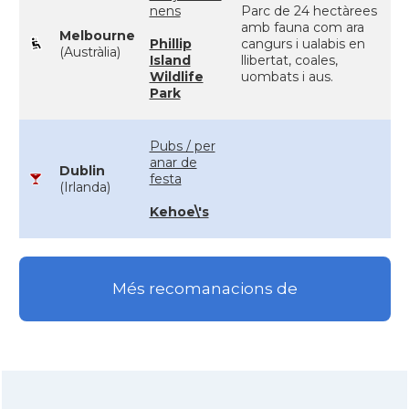
nens
Parc de 24 hectàrees
amb fauna com ara
Melbourne
Phillip
cangurs i ualabis en
(Austràlia)
Island
llibertat, coales,
Wildlife
uombats i aus.
Park
Pubs / per
anar de
Dublin
festa
(Irlanda)
Kehoe\'s
Més recomanacions de