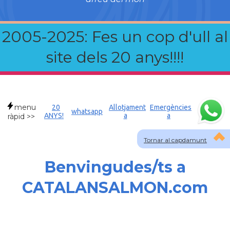
2005-2025: Fes un cop d'ull al
site dels 20 anys!!!!
menu
20
Allotjament
Emergències
whatsapp
ANYS!
a
a
ràpid >>
Tornar al capdamunt
Benvingudes/ts a
CATALANSALMON.com