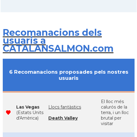
Recomanacions dels
usuaris a
CATALANSALMON.com
6 Recomanacions proposades pels nostres
usuaris
El lloc més
Las Vegas
Llocs fantàstics
calurós de la
(Estats Units
terra, i un lloc
d'Amèrica)
Death Valley
brutal per
visitar