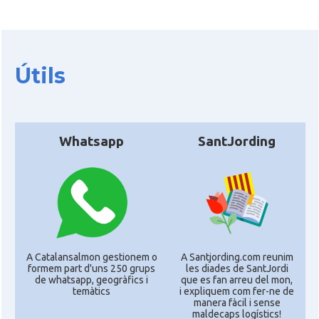
Útils
Whatsapp
SantJording
A Catalansalmon gestionem o
A Santjording.com reunim
formem part d'uns 250 grups
les diades de SantJordi
de whatsapp, geogràfics i
que es fan arreu del mon,
temàtics
i expliquem com fer-ne de
manera fàcil i sense
maldecaps logí­stics!