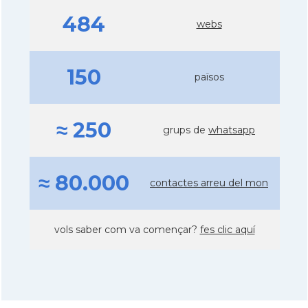
484
webs
150
països
≈ 250
grups de
whatsapp
≈ 80.000
contactes arreu del mon
vols saber com va començar?
fes clic aquí