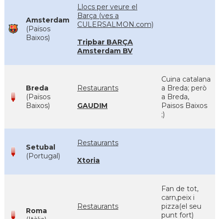
Llocs per veure el
Barça (ves a
Amsterdam
CULERSALMON.com)
(Països
Baixos)
Tripbar BARÇA
Amsterdam BV
Cuina catalana
Breda
Restaurants
a Breda; però
(Països
a Breda,
Baixos)
GAUDIM
Paisos Baixos
;)
Restaurants
Setubal
(Portugal)
Xtoria
Fan de tot,
carn,peix i
Restaurants
pizza(el seu
Roma
punt fort)