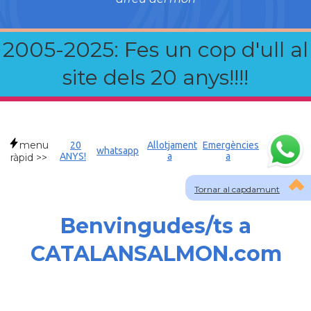
2005-2025: Fes un cop d'ull al
site dels 20 anys!!!!
menu
20
Allotjament
Emergències
whatsapp
ANYS!
a
a
ràpid >>
Tornar al capdamunt
Benvingudes/ts a
CATALANSALMON.com