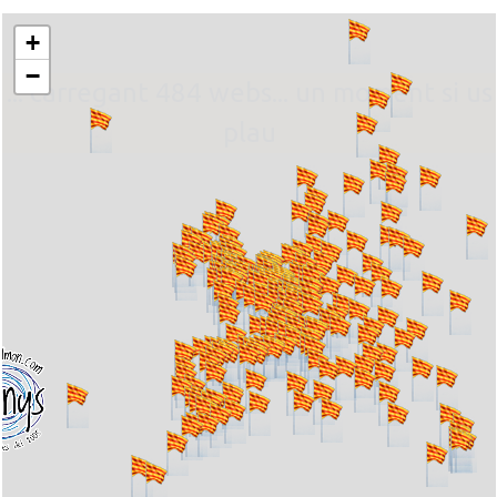
+
−
... carregant 484 webs... un moment si us
plau