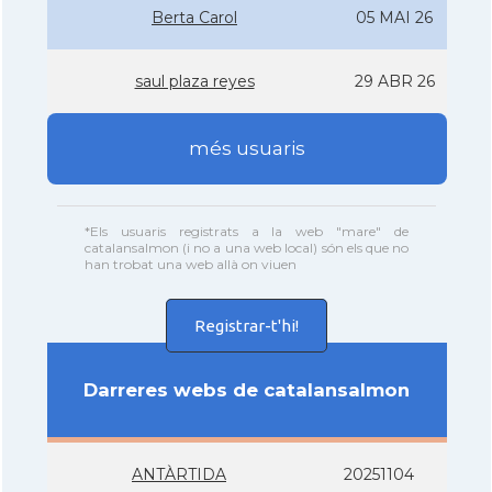
Berta Carol
05 MAI 26
saul plaza reyes
29 ABR 26
més usuaris
*Els usuaris registrats a la web "mare" de
catalansalmon (i no a una web local) són els que no
han trobat una web allà on viuen
Registrar-t'hi!
Darreres webs de catalansalmon
ANTÀRTIDA
20251104