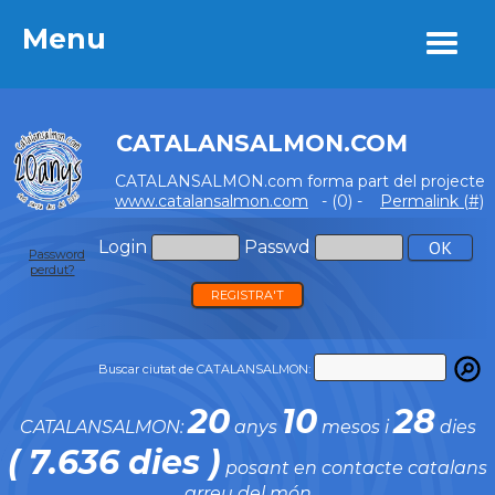
Menu
Menu
CATALANSALMON.COM
CATALANSALMON.com forma part del projecte
www.catalansalmon.com
- (0) -
Permalink (#)
Login
Passwd
Password
perdut?
REGISTRA'T
Buscar ciutat de CATALANSALMON:
20
10
28
CATALANSALMON:
anys
mesos i
dies
( 7.636 dies )
posant en contacte catalans
arreu del món