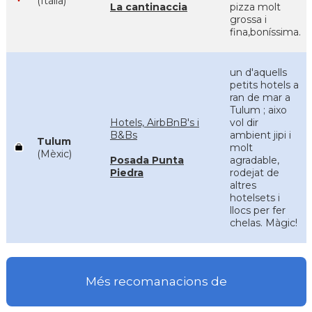
(Itàlia)
La cantinaccia
pizza molt
grossa i
fina,boníssima.
un d'aquells
petits hotels a
ran de mar a
Tulum ; aixo
Hotels, AirbBnB's i
vol dir
B&Bs
ambient jipi i
Tulum
molt
(Mèxic)
Posada Punta
agradable,
Piedra
rodejat de
altres
hotelsets i
llocs per fer
chelas. Màgic!
Més recomanacions de