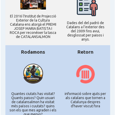
El 2016 l'Institut de Projecció
Exterior de la Cultura
Dades del del padró de
Catalana ens atorgà el PREMI
Catalans a l'exterior des
JOSEP MARIA BATISTA I
del 2009 fins avui,
ROCA per reconéixer la tasca
desglossat per paisos i
de CATALANSALMON
anys.
Rodamons
Retorn
Quantes ciutats has visitat?
informació sobre ajuts per
Quants paisos? Quin usuari
als catalans que tornen a
de catalansalmon ha visitat
Catalunya despres
més països i cuutats? quins
d'haver viscut fora
son els que mes agraden i els
que menys?