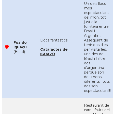
Un dels llocs
mes
espectaculars
del mon, tot
just a la
forntera entre
Brasil i
Argentina.
Llocs fantàstics
Assegura't de
Foz do
tenir dos dies
Iguaçu
Cataractes de
per visitarles,
(Brasil)
IGUAZÚ
una des de
Brasil i l'altre
des
d'argentina
perque son
dos mons
diferents i tots
dos son
espectaculars!!!
Restaurant de
carn i fruits del