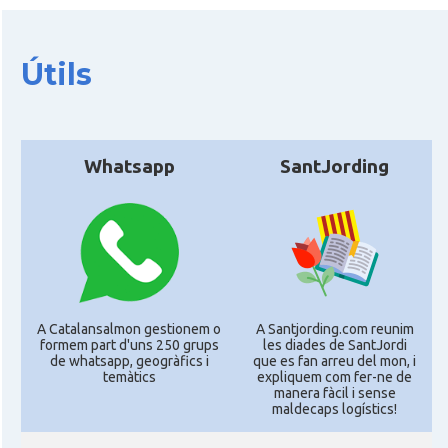
Útils
Whatsapp
SantJording
A Catalansalmon gestionem o
A Santjording.com reunim
formem part d'uns 250 grups
les diades de SantJordi
de whatsapp, geogràfics i
que es fan arreu del mon, i
temàtics
expliquem com fer-ne de
manera fàcil i sense
maldecaps logí­stics!