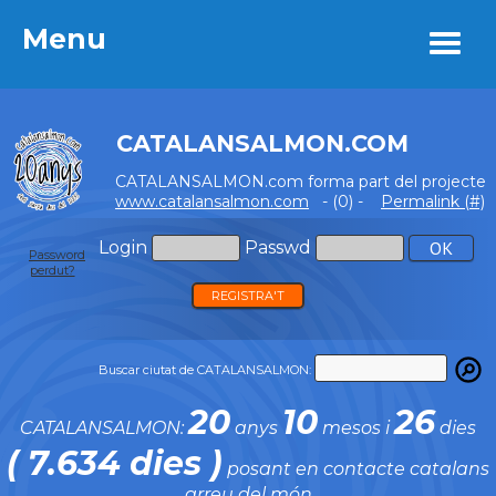
Menu
Menu
CATALANSALMON.COM
CATALANSALMON.com forma part del projecte
www.catalansalmon.com
- (0) -
Permalink (#)
Login
Passwd
Password
perdut?
REGISTRA'T
Buscar ciutat de CATALANSALMON:
20
10
26
CATALANSALMON:
anys
mesos i
dies
( 7.634 dies )
posant en contacte catalans
arreu del món