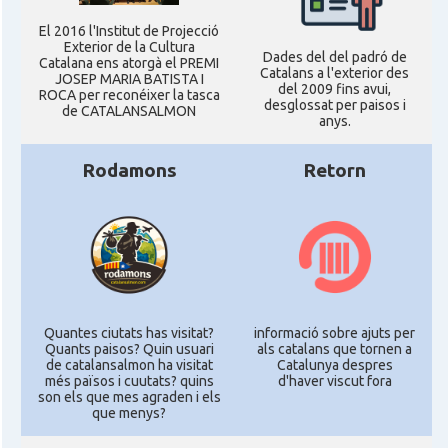
El 2016 l'Institut de Projecció
Exterior de la Cultura
Dades del del padró de
Catalana ens atorgà el PREMI
Catalans a l'exterior des
JOSEP MARIA BATISTA I
del 2009 fins avui,
ROCA per reconéixer la tasca
desglossat per paisos i
de CATALANSALMON
anys.
Rodamons
Retorn
Quantes ciutats has visitat?
informació sobre ajuts per
Quants paisos? Quin usuari
als catalans que tornen a
de catalansalmon ha visitat
Catalunya despres
més països i cuutats? quins
d'haver viscut fora
son els que mes agraden i els
que menys?