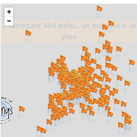
+
−
... carregant 484 webs... un moment si us
plau