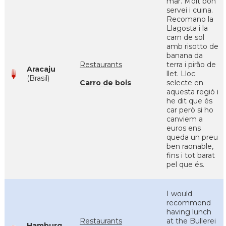
mar. Molt bon
servei i cuina.
Recomano la
Llagosta i la
carn de sol
amb risotto de
banana da
Restaurants
terra i pirão de
Aracaju
llet. Lloc
(Brasil)
Carro de bois
selecte en
aquesta regió i
he dit que és
car però si ho
canviem a
euros ens
queda un preu
ben raonable,
fins i tot barat
pel que és.
I would
recommend
having lunch
Restaurants
at the Bullerei
Hamburg