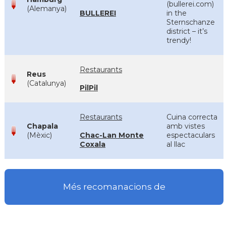
(bullerei.com)
(Alemanya)
BULLEREI
in the
Sternschanze
district – it’s
trendy!
Restaurants
Reus
(Catalunya)
PilPil
Restaurants
Cuina correcta
Chapala
amb vistes
(Mèxic)
Chac-Lan Monte
espectaculars
Coxala
al llac
Més recomanacions de