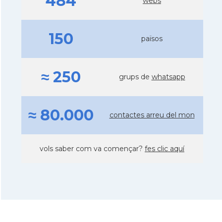
484
webs
150
països
≈ 250
grups de
whatsapp
≈ 80.000
contactes arreu del mon
vols saber com va començar?
fes clic aquí