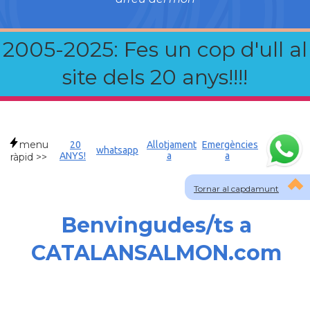
2005-2025: Fes un cop d'ull al
site dels 20 anys!!!!
menu
20
Allotjament
Emergències
whatsapp
ANYS!
a
a
ràpid >>
Tornar al capdamunt
Benvingudes/ts a
CATALANSALMON.com