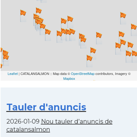
Leaflet
| CATALANSALMON :: Map data ©
OpenStreetMap
contributors, Imagery ©
Mapbox
Tauler d'anuncis
2026-01-09
Nou tauler d'anuncis de
catalansalmon