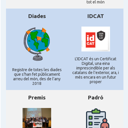
tot el món
Diades
IDCAT
L'IDCAT és un Certificat
Digital, una eina
imprescindible per als
Registre de totes les diades
catalans de l'exterior, ara, i
que s'han fet públicament
més encara en un futur
arreu del món, des de l'any
proper
2018
Premis
Padró