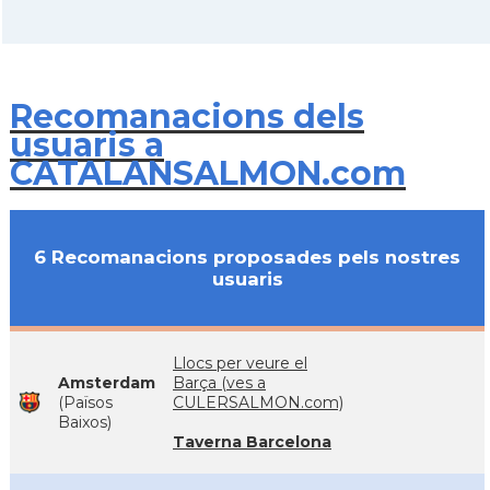
Recomanacions dels
usuaris a
CATALANSALMON.com
6 Recomanacions proposades pels nostres
usuaris
Llocs per veure el
Amsterdam
Barça (ves a
(Països
CULERSALMON.com)
Baixos)
Taverna Barcelona