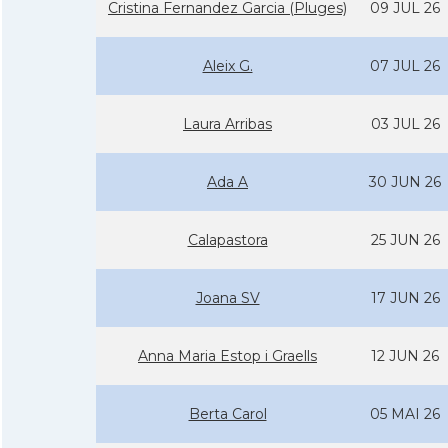
Cristina Fernandez Garcia (Pluges)
09 JUL 26
Aleix G.
07 JUL 26
Laura Arribas
03 JUL 26
Ada A
30 JUN 26
Calapastora
25 JUN 26
Joana SV
17 JUN 26
Anna Maria Estop i Graells
12 JUN 26
Berta Carol
05 MAI 26