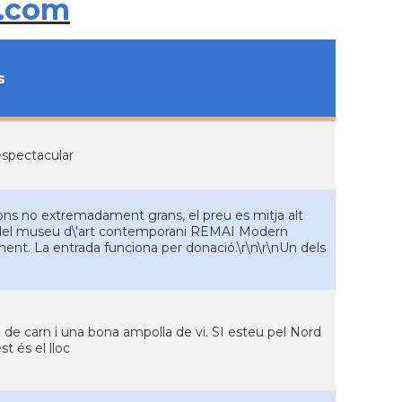
.com
s
espectacular
ns no extremadament grans, el preu es mitja alt
ins del museu d\'art contemporani REMAI Modern
ent. La entrada funciona per donació.\r\n\r\nUn dels
l de carn i una bona ampolla de vi. SI esteu pel Nord
st és el lloc