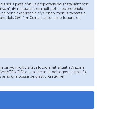
ls seus plats. \r\nEls propietaris del restaurant son
na. \r\nEl restaurant es molt petit i es preferible
Es una bona experiència. \r\nTenen menús tancats a
ltant dels €50. \r\nCuina d’autor amb fusions de
canyó molt visitat i fotografiat situat a Arizona,
.\r\nATENCIÓ! es un lloc molt polsegos i la pols fa
les amb una bossa de plàstic, creu-me!