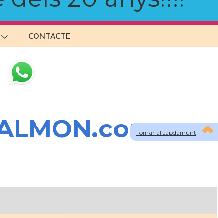
CONTACTE
SALMON.com
Tornar al capdamunt