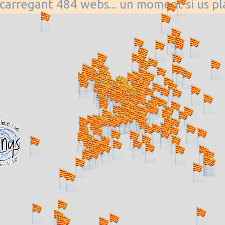
. carregant 484 webs... un moment si us p