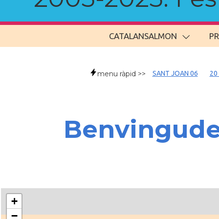
CATALANSALMON
P
menu ràpid >>
SANT JOAN 06
20
Benvingud
+
−