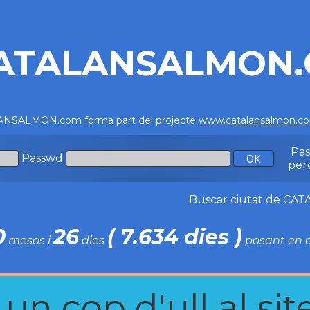
ATALANSALMON
NSALMON.com forma part del projecte
www.catalansalmon.c
Pa
Passwd
per
Buscar ciutat de C
0
26
( 7.634 dies )
mesos i
dies
posant en c
n cop d'ull al site