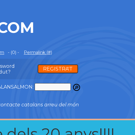
.COM
om
- (0) -
Permalink (#)
ssword
REGISTRA'T
dut?
ATALANSALMON:
ontacte catalans arreu del món
 dels 20 anys!!!!