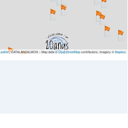
Leaflet
| CATALANSALMON :: Map data ©
OpenStreetMap
contributors, Imagery ©
Mapbox