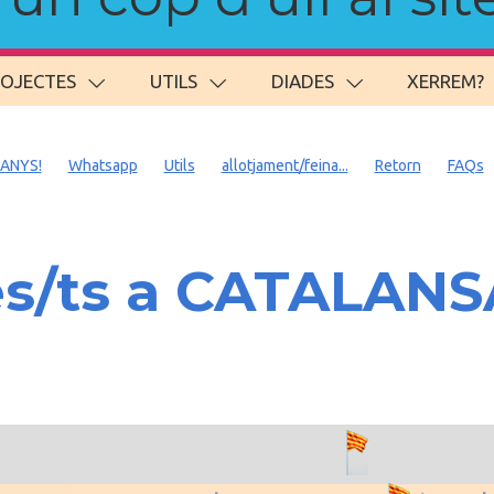
ROJECTES
UTILS
DIADES
XERREM?
 ANYS!
Whatsapp
Utils
allotjament/feina...
Retorn
FAQs
es/ts a CATALAN