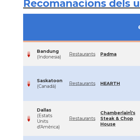
Recomanacions dels 
Bandung
Restaurants
Padma
(Indonesia)
Saskatoon
Restaurants
HEARTH
(Canadà)
Dallas
Chamberlain\'s
(Estats
Restaurants
Steak & Chop
Units
House
d'Amèrica)