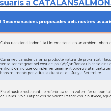
usuaris a CATALANSALMON
6 Recomanacions proposades pels nostres usuari
Cuina tradicional Indonèsia i Internacional en un ambient obert 
Cuina neo canadenca, amb producte natural de proximitat. Racio
sense ser exagerat pel cost del pais.\r\n\r\nBonica ubicacio d
enfront del riu que complementariament podeu visitar gratuitam
bons moments per visitar la ciutat es del Juny a Setembre
Era el nostre restaurant de referència quan voliem fer un bon tal
de Dallas i voleu atipar-vos de valent i rascar-vos la butxaca, aque