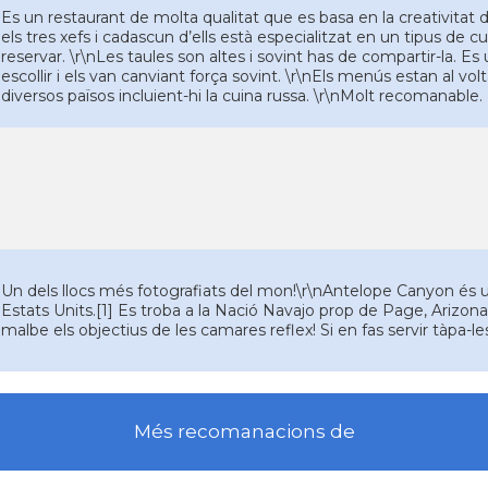
Es un restaurant de molta qualitat que es basa en la creativitat de
els tres xefs i cadascun d’ells està especialitzat en un tipus de cui
reservar. \r\nLes taules son altes i sovint has de compartir-la. 
escollir i els van canviant força sovint. \r\nEls menús estan al vo
diversos països incluient-hi la cuina russa. \r\nMolt recomanable.
Un dels llocs més fotografiats del mon!\r\nAntelope Canyon és un 
Estats Units.[1] Es troba a la Nació Navajo prop de Page, Arizona
malbe els objectius de les camares reflex! Si en fas servir tàpa-
Més recomanacions de