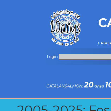
C
CATALA
Login
20
1
CATALANSALMON:
anys
2005-2025: Fes u