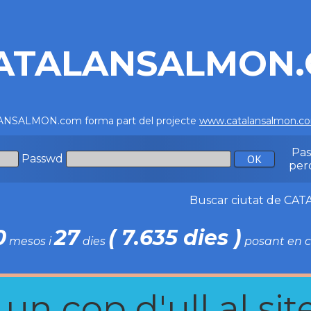
ATALANSALMON
NSALMON.com forma part del projecte
www.catalansalmon.c
Pa
Passwd
per
Buscar ciutat de C
0
27
( 7.635 dies )
mesos i
dies
posant en c
n cop d'ull al site