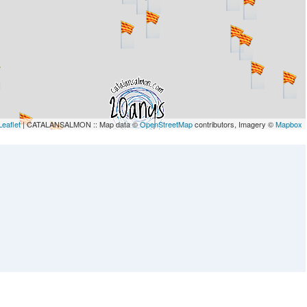
Leaflet
| CATALANSALMON :: Map data ©
OpenStreetMap
contributors, Imagery ©
Mapbox