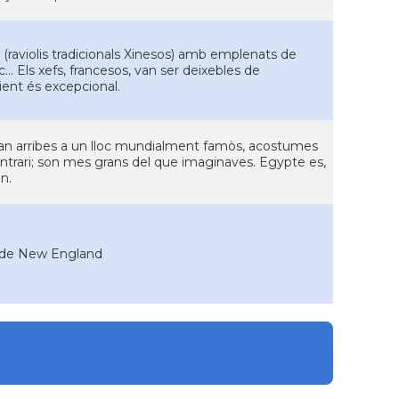
aviolis tradicionals Xinesos) amb emplenats de
... Els xefs, francesos, van ser deixebles de
lient és excepcional.
an arribes a un lloc mundialment famòs, acostumes
ntrari; son mes grans del que imaginaves. Egypte es,
n.
ta de New England