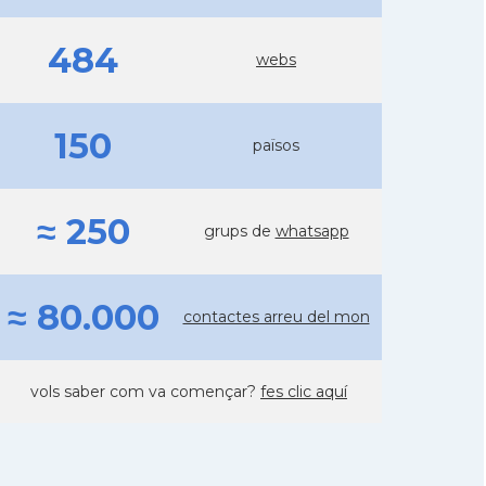
484
webs
150
països
≈ 250
grups de
whatsapp
≈ 80.000
contactes arreu del mon
vols saber com va començar?
fes clic aquí