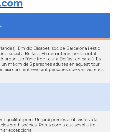
.com
s
irlandès)! Em dic Elisabet, soc de Barcelona i estic
cia social a Belfast. El meu interès per la ciutat
 organitzo l'únic free tour a Belfast en català. Es
reu un màxim de 5 persones adultes en aquest tour.
, així com entrevistant persones que van viure els
t qualitat-preu. Un jardí preciós amb vistes a la
cles pre-hispànics. Preus com a qualsevol altre
njar excepcional.