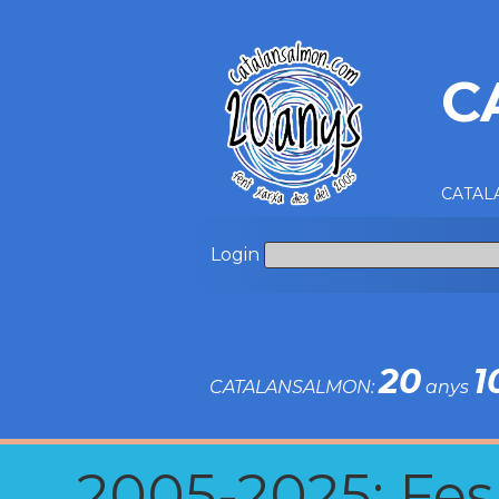
C
CATALA
Login
20
1
CATALANSALMON:
anys
2005-2025: Fes u