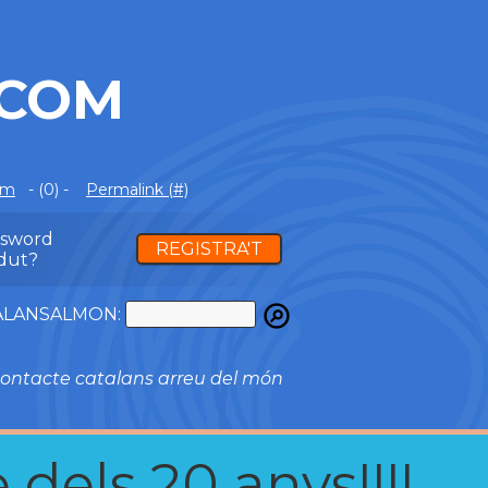
.COM
om
- (0) -
Permalink (#)
ssword
REGISTRA'T
dut?
ATALANSALMON:
ontacte catalans arreu del món
 dels 20 anys!!!!