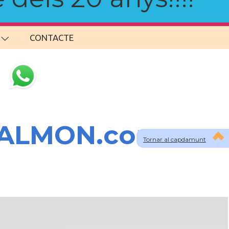
CONTACTE
SALMON.com
Tornar al capdamunt