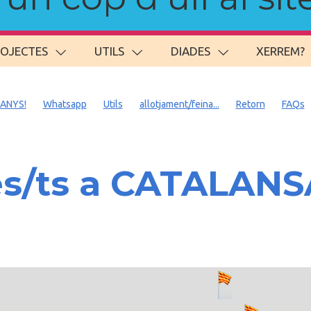
ROJECTES
UTILS
DIADES
XERREM?
 ANYS!
Whatsapp
Utils
allotjament/feina...
Retorn
FAQs
es/ts a CATALAN