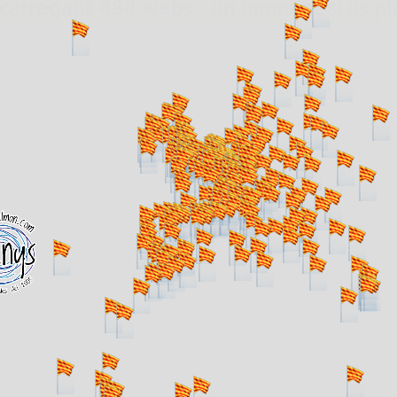
. carregant 484 webs... un moment si us p