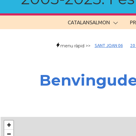
CATALANSALMON
P
menu ràpid >>
SANT JOAN 06
20
Benvingud
+
−