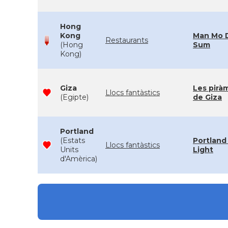
Hong
Kong
Man Mo 
Restaurants
(Hong
Sum
Kong)
Giza
Les pirà
Llocs fantàstics
(Egipte)
de Giza
Portland
(Estats
Portland
Llocs fantàstics
Units
Light
d'Amèrica)