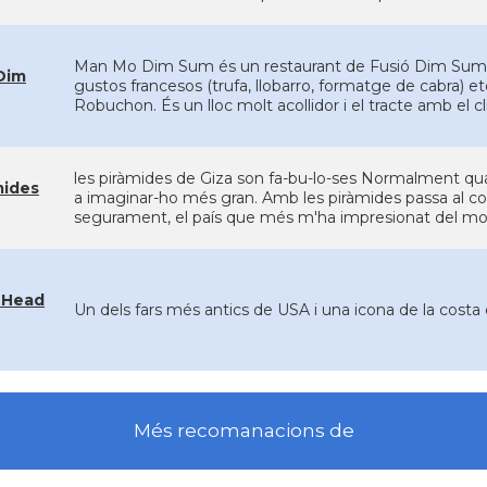
Man Mo Dim Sum és un restaurant de Fusió Dim Sum (r
Dim
gustos francesos (trufa, llobarro, formatge de cabra) etc
Robuchon. És un lloc molt acollidor i el tracte amb el c
les piràmides de Giza son fa-bu-lo-ses Normalment qu
mides
a imaginar-ho més gran. Amb les piràmides passa al co
segurament, el país que més m'ha impresionat del mo
 Head
Un dels fars més antics de USA i una icona de la cos
Més recomanacions de