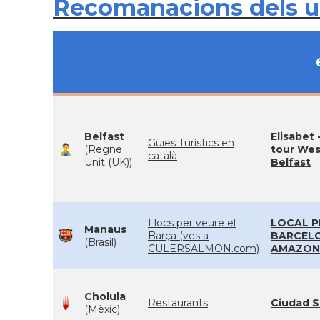
Recomanacions dels 
Belfast
Elisabet 
Guies Turístics en
(Regne
tour Wes
català
Unit (UK))
Belfast
Llocs per veure el
LOCAL P
Manaus
Barça (ves a
BARCEL
(Brasil)
CULERSALMON.com)
AMAZON
Cholula
Restaurants
Ciudad S
(Mèxic)