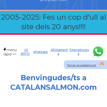
2005-2025: Fes un cop d'ull al
site dels 20 anys!!!!
menu
20
Allotjament
Emergències
whatsapp
ANYS!
a
a
ràpid >>
Tornar al capdamunt
Benvingudes/ts a
CATALANSALMON.com