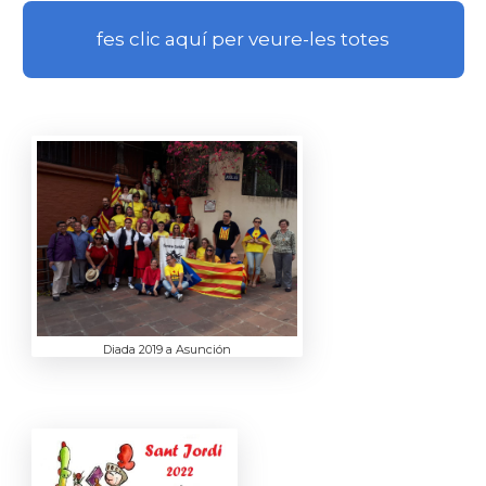
fes clic aquí per veure-les totes
Diada 2019 a Asunción