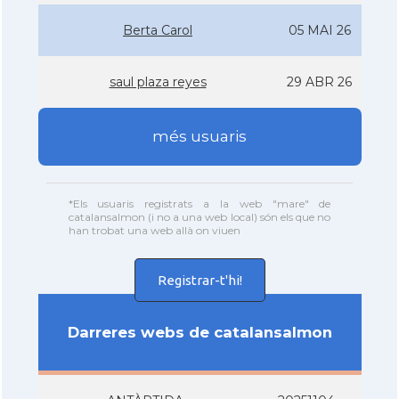
Berta Carol
05 MAI 26
saul plaza reyes
29 ABR 26
més usuaris
*Els usuaris registrats a la web "mare" de
catalansalmon (i no a una web local) són els que no
han trobat una web allà on viuen
Registrar-t'hi!
Darreres webs de catalansalmon