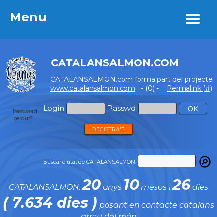
Menu
Menu
CATALANSALMON.COM
CATALANSALMON.com forma part del projecte
www.catalansalmon.com
- (0) -
Permalink (#)
Login
Passwd
Password
perdut?
REGISTRA'T
Buscar ciutat de CATALANSALMON:
20
10
26
CATALANSALMON:
anys
mesos i
dies
( 7.634 dies )
posant en contacte catalans
arreu del món