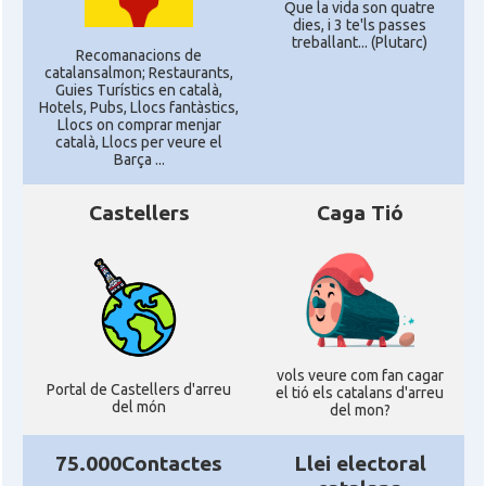
Que la vida son quatre
dies, i 3 te'ls passes
treballant... (Plutarc)
Recomanacions de
catalansalmon; Restaurants,
Guies Turístics en català,
Hotels, Pubs, Llocs fantàstics,
Llocs on comprar menjar
català, Llocs per veure el
Barça ...
Castellers
Caga Tió
vols veure com fan cagar
Portal de Castellers d'arreu
el tió els catalans d'arreu
del món
del mon?
75.000Contactes
Llei electoral