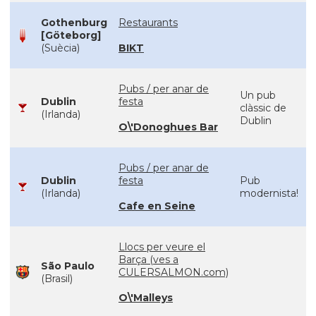
Gothenburg
Restaurants
[Göteborg]
(Suècia)
BIKT
Pubs / per anar de
Un pub
Dublin
festa
clàssic de
(Irlanda)
Dublin
O\'Donoghues Bar
Pubs / per anar de
Dublin
festa
Pub
(Irlanda)
modernista!
Cafe en Seine
Llocs per veure el
Barça (ves a
São Paulo
CULERSALMON.com)
(Brasil)
O\'Malleys