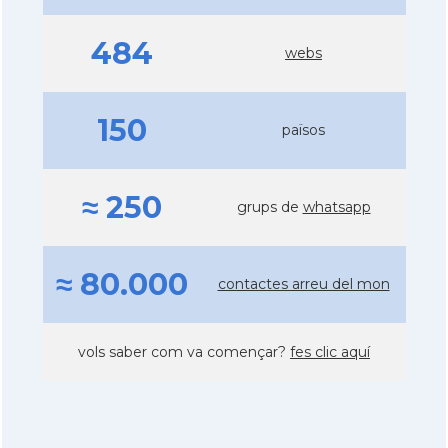
484
webs
150
països
≈ 250
grups de
whatsapp
≈ 80.000
contactes arreu del mon
vols saber com va començar?
fes clic aquí