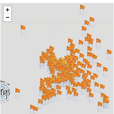
+
−
... carregant 484 webs... un moment si us
plau