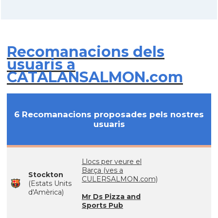
Recomanacions dels
usuaris a
CATALANSALMON.com
6 Recomanacions proposades pels nostres
usuaris
Llocs per veure el
Barça (ves a
Stockton
CULERSALMON.com)
(Estats Units
d'Amèrica)
Mr Ds Pizza and
Sports Pub