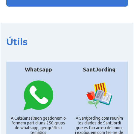
Útils
Whatsapp
SantJording
A Catalansalmon gestionem o
A Santjording.com reunim
formem part d'uns 250 grups
les diades de SantJordi
de whatsapp, geogràfics i
que es fan arreu del mon,
temàtics
i expliquem com fer-ne de