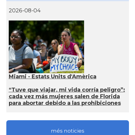
2026-08-04
Miami - Estats Units d'Amèrica
“Tuve que viajar, mi vida corría peligro”:
cada vez más mujeres salen de Florida
para abortar debido a las prohibiciones
més noticies