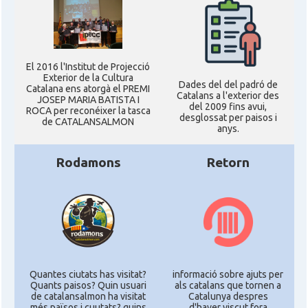
El 2016 l'Institut de Projecció
Exterior de la Cultura
Dades del del padró de
Catalana ens atorgà el PREMI
Catalans a l'exterior des
JOSEP MARIA BATISTA I
del 2009 fins avui,
ROCA per reconéixer la tasca
desglossat per paisos i
de CATALANSALMON
anys.
Rodamons
Retorn
Quantes ciutats has visitat?
informació sobre ajuts per
Quants paisos? Quin usuari
als catalans que tornen a
de catalansalmon ha visitat
Catalunya despres
més països i cuutats? quins
d'haver viscut fora