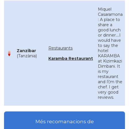
Miquel
Casaramona
: A place to
share a
good lunch
or dinner....I
would have
to say the
Restaurants
Zanzibar
hotel
(Tanzània)
KARAMBA
Karamba Restaurant
at Kizimkazi
Dimbani. It
is my
restaurant
and I\'m the
chef. I get
very good
reviews.
Més recomanacions de