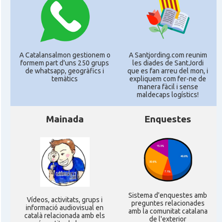
A Catalansalmon gestionem o
A Santjording.com reunim
formem part d'uns 250 grups
les diades de SantJordi
de whatsapp, geogràfics i
que es fan arreu del mon, i
temàtics
expliquem com fer-ne de
manera fàcil i sense
maldecaps logí­stics!
Mainada
Enquestes
Sistema d'enquestes amb
Ví­deos, activitats, grups i
preguntes relacionades
informació audiovisual en
amb la comunitat catalana
català relacionada amb els
de l'exterior