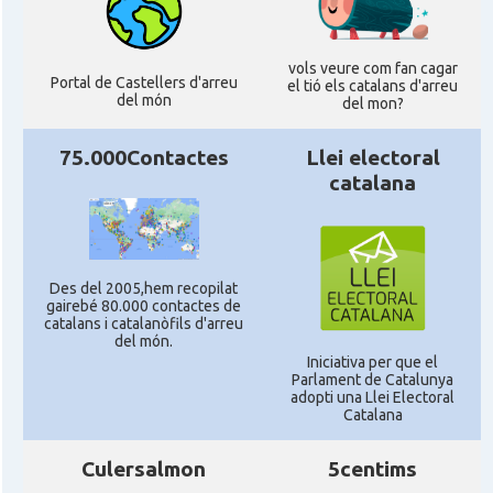
vols veure com fan cagar
Portal de Castellers d'arreu
el tió els catalans d'arreu
del món
del mon?
75.000Contactes
Llei electoral
catalana
Des del 2005,hem recopilat
gairebé 80.000 contactes de
catalans i catalanòfils d'arreu
del món.
Iniciativa per que el
Parlament de Catalunya
adopti una Llei Electoral
Catalana
Culersalmon
5centims