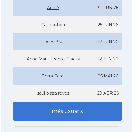
Ada A
30 JUN 26
Calapastora
25 JUN 26
Joana SV
17 JUN 26
Anna Maria Estop i Graells
12 JUN 26
Berta Carol
05 MAI 26
saul plaza reyes
29 ABR 26
més usuaris