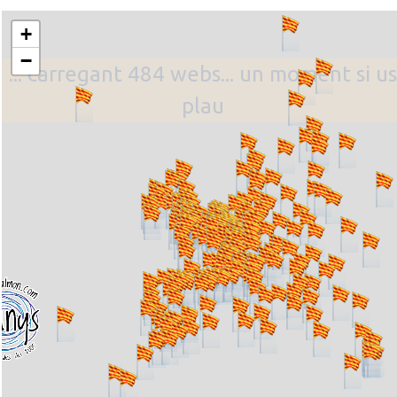
+
−
... carregant 484 webs... un moment si us
plau