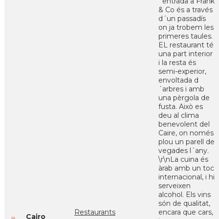
´entrada a Frank
& Co és a través
d´un passadís
on ja trobem les
primeres taules.
EL restaurant té
una part interior
i la resta és
semi-experior,
envoltada d
´arbres i amb
una pèrgola de
fusta. Això es
deu al clima
benevolent del
Caire, on només
plou un parell de
vegades l´any.
\r\nLa cuina és
àrab amb un toc
internacional, i hi
serveixen
alcohol. Els vins
són de qualitat,
Restaurants
encara que cars,
Cairo