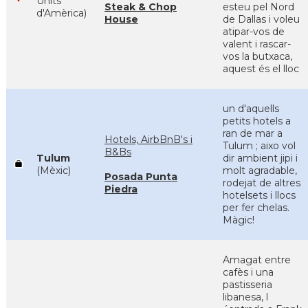
Units
Steak & Chop
esteu pel Nord
d'Amèrica)
House
de Dallas i voleu
atipar-vos de
valent i rascar-
vos la butxaca,
aquest és el lloc
un d'aquells
petits hotels a
ran de mar a
Hotels, AirbBnB's i
Tulum ; aixo vol
B&Bs
Tulum
dir ambient jipi i
(Mèxic)
molt agradable,
Posada Punta
rodejat de altres
Piedra
hotelsets i llocs
per fer chelas.
Màgic!
Amagat entre
cafès i una
pastisseria
libanesa, l