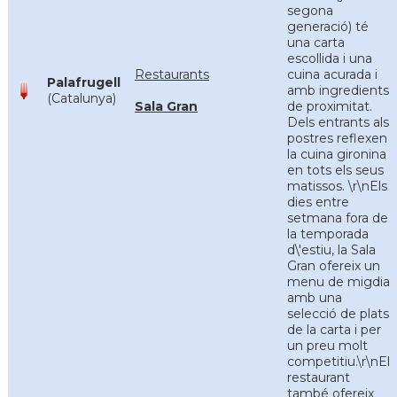
segona
generació) té
una carta
escollida i una
Restaurants
cuina acurada i
Palafrugell
amb ingredients
(Catalunya)
Sala Gran
de proximitat.
Dels entrants als
postres reflexen
la cuina gironina
en tots els seus
matissos. \r\nEls
dies entre
setmana fora de
la temporada
d\'estiu, la Sala
Gran ofereix un
menu de migdia
amb una
selecció de plats
de la carta i per
un preu molt
competitiu.\r\nEl
restaurant
també ofereix