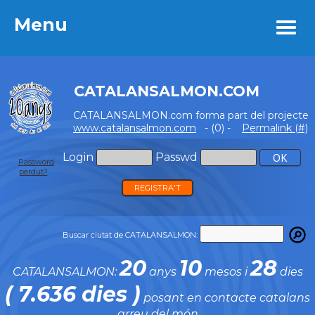
Menu
Menu
CATALANSALMON.COM
CATALANSALMON.com forma part del projecte
www.catalansalmon.com
- (0) -
Permalink (#)
Login
Passwd
Password
perdut?
REGISTRA'T
Buscar ciutat de CATALANSALMON:
20
10
28
CATALANSALMON:
anys
mesos i
dies
( 7.636 dies )
posant en contacte catalans
arreu del món