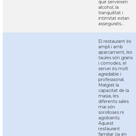
que serveixen
alcohol, la
tranquilitat i
intimitat estan
assegurats...
El restaurant és
ampli i amb
aparcament, les
taules són grans
i còmodes, el
servei és molt
agradable i
professional.
Malgrat la
capacitat de la
masia, les
diferents sales
mai són
sorolloses ni
agobiants.
Aquest
restaurant
familiar (ja en