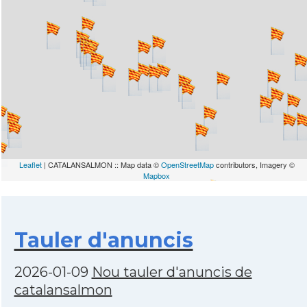
Leaflet
| CATALANSALMON :: Map data ©
OpenStreetMap
contributors, Imagery ©
Mapbox
Tauler d'anuncis
2026-01-09
Nou tauler d'anuncis de
catalansalmon