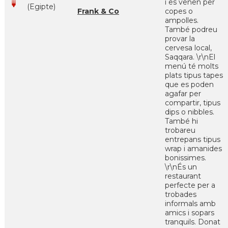
i es venen per
(Egipte)
Frank & Co
copes o
ampolles.
També podreu
provar la
cervesa local,
Saqqara. \r\nEl
menú té molts
plats tipus tapes
que es poden
agafar per
compartir, tipus
dips o nibbles.
També hi
trobareu
entrepans tipus
wrap i amanides
bonissimes.
\r\nÉs un
restaurant
perfecte per a
trobades
informals amb
amics i sopars
tranquils. Donat