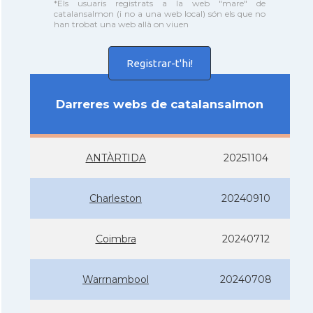
*Els usuaris registrats a la web "mare" de
catalansalmon (i no a una web local) són els que no
han trobat una web allà on viuen
Registrar-t'hi!
Darreres webs de catalansalmon
ANTÀRTIDA
20251104
Charleston
20240910
Coimbra
20240712
Warrnambool
20240708