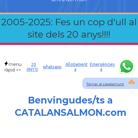
2005-2025: Fes un cop d'ull al
site dels 20 anys!!!!
menu
20
Allotjament
Emergències
whatsapp
ANYS!
a
a
ràpid >>
Tornar al capdamunt
Benvingudes/ts a
CATALANSALMON.com