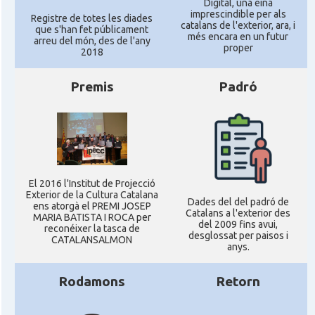
Digital, una eina
imprescindible per als
Registre de totes les diades
catalans de l'exterior, ara, i
que s'han fet públicament
més encara en un futur
arreu del món, des de l'any
proper
2018
Premis
Padró
El 2016 l'Institut de Projecció
Exterior de la Cultura Catalana
Dades del del padró de
ens atorgà el PREMI JOSEP
Catalans a l'exterior des
MARIA BATISTA I ROCA per
del 2009 fins avui,
reconéixer la tasca de
desglossat per paisos i
CATALANSALMON
anys.
Rodamons
Retorn