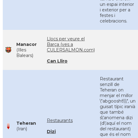
un espai interior
i exterior per a
festes i
celebracions.
Llocs per veure el
Manacor
Barça (ves a
(Illes
CULERSALMON.com)
Balears)
Can Lliro
Restaurant
senzill de
Teheran on
menjar el millor
\"abgoosht\\\", un
guisat típic iranià
que també
s\'anomena dizi
Restaurants
Teheran
(d\'aquí el nom
(Iran)
del restaurant)
Dizi
que és el nom