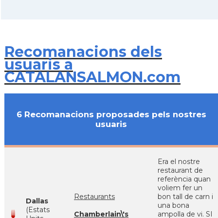
Recomanacions dels
usuaris a
CATALANSALMON.com
6 Recomanacions proposades pels nostres
usuaris
Era el nostre
restaurant de
referència quan
voliem fer un
Restaurants
bon tall de carn i
Dallas
una bona
(Estats
Chamberlain\'s
ampolla de vi. SI