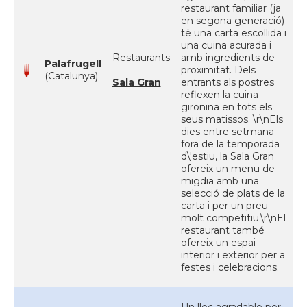
restaurant familiar (ja
en segona generació)
té una carta escollida i
una cuina acurada i
Restaurants
amb ingredients de
Palafrugell
proximitat. Dels
(Catalunya)
Sala Gran
entrants als postres
reflexen la cuina
gironina en tots els
seus matissos. \r\nEls
dies entre setmana
fora de la temporada
d\'estiu, la Sala Gran
ofereix un menu de
migdia amb una
selecció de plats de la
carta i per un preu
molt competitiu.\r\nEl
restaurant també
ofereix un espai
interior i exterior per a
festes i celebracions.