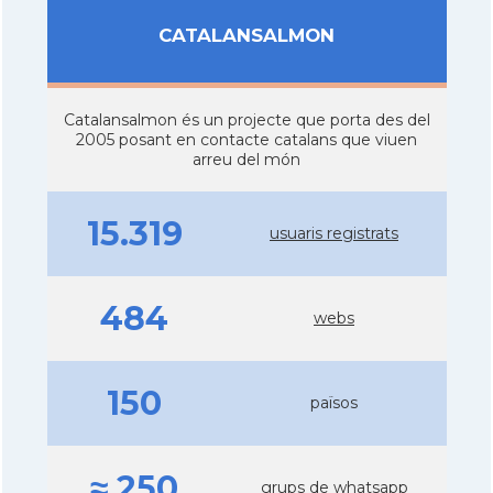
CATALANSALMON
Catalansalmon és un projecte que porta des del
2005 posant en contacte catalans que viuen
arreu del món
15.319
usuaris registrats
484
webs
150
països
≈ 250
grups de
whatsapp