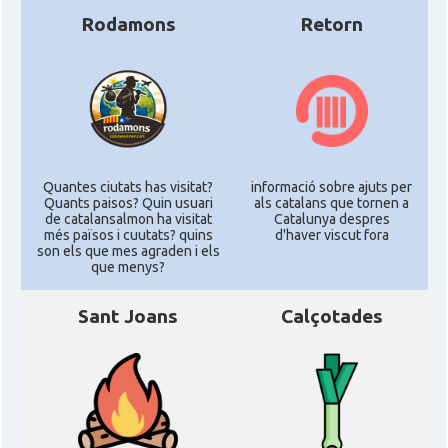
Rodamons
Retorn
Quantes ciutats has visitat?
informació sobre ajuts per
Quants paisos? Quin usuari
als catalans que tornen a
de catalansalmon ha visitat
Catalunya despres
més països i cuutats? quins
d'haver viscut fora
son els que mes agraden i els
que menys?
Sant Joans
Calçotades