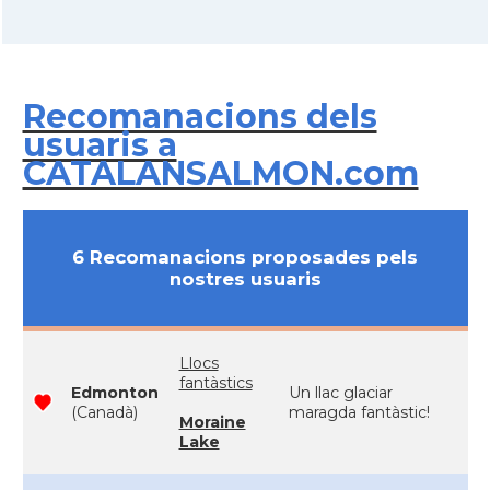
Recomanacions dels
usuaris a
CATALANSALMON.com
6 Recomanacions proposades pels
nostres usuaris
Llocs
fantàstics
Edmonton
Un llac glaciar
(Canadà)
maragda fantàstic!
Moraine
Lake