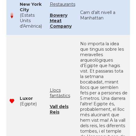
New York
Restaurants
City
Carn d’alt nivell a
(Estats
Bowery
Manhattan
Units
Meat
d'Amèrica)
Company
No importa la idea
que tinguis sobre les
meravelles
arqueològiques
d'Egipte que hagis
vist. Et passaras tota
la setmana
bocabadat, mirant
llocs que semblen
Llocs
fets per a persones de
fantàstics
Luxor
5 metros. Una darrera
(Egipte)
l'altre! Egipte és,
Vall dels
probablement, el lloc
Reis
més alucinant que
hem vist mai! A la vall
dels reis, les diferents
tombes, i el temple