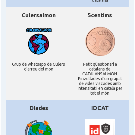
Catalana
Culersalmon
5centims
Grup de whatsapp de Culers
Petit qüestionari a
d'arreu del mon
catalans de
CATALANSALMON.
Pinzellades d'un grapat
de vides viscudes amb
intensitat i en català per
tot el món
Diades
IDCAT