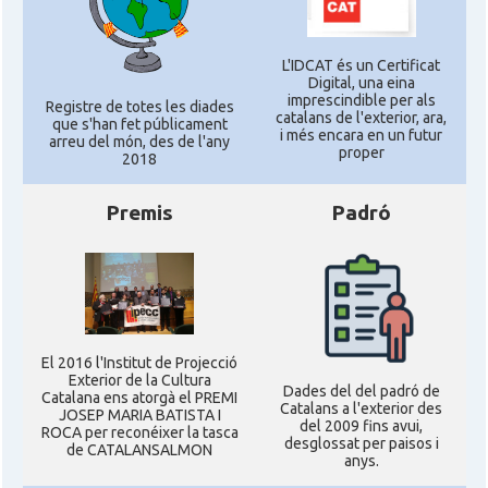
L'IDCAT és un Certificat
Digital, una eina
imprescindible per als
Registre de totes les diades
catalans de l'exterior, ara,
que s'han fet públicament
i més encara en un futur
arreu del món, des de l'any
proper
2018
Premis
Padró
El 2016 l'Institut de Projecció
Exterior de la Cultura
Dades del del padró de
Catalana ens atorgà el PREMI
Catalans a l'exterior des
JOSEP MARIA BATISTA I
del 2009 fins avui,
ROCA per reconéixer la tasca
desglossat per paisos i
de CATALANSALMON
anys.