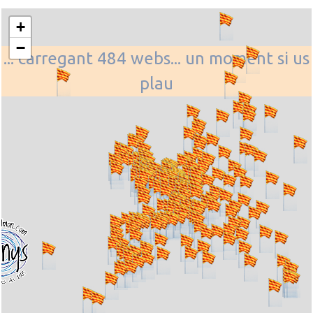
+
−
... carregant 484 webs... un moment si us
plau