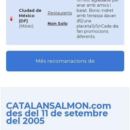
Un lloc agradable per
anar amb amics i
Ciudad de
barat. Bonic indret
Restaurants
México
amb terrassa davan
(DF)
d\\\'una
Non Solo
(Mèxic)
placeta.\\r\\nCada dia
fan promocions
diferents.
Més recomanacions de
CATALANSALMON.com
des del 11 de setembre
del 2005