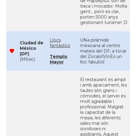
de Hapsepsut son de
traca i mocador. Molta
gent... però es clar,
porten 5000 anys
gestionant turisme! ;D
Llocs
UNa piràmide
Ciudad de
fantàstics
mexicana al centre
México
mateix del DF; a tocar
(DF)
Templo
del Zocalo!\r\nEs un
(Mèxic)
Mayor
lloc fabulós!
El restaurant és ampli
i amb aparcament, les
taules són grans i
còmodes, el servei és
molt agradable i
professional. Malgrat
la capacitat de la
masia, les diferents
sales mai són
sorolloses ni
agobiants. Aquest