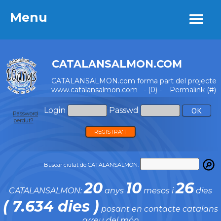
Menu
Menu
CATALANSALMON.COM
CATALANSALMON.com forma part del projecte
www.catalansalmon.com
- (0) -
Permalink (#)
Login
Passwd
Password
perdut?
REGISTRA'T
Buscar ciutat de CATALANSALMON:
20
10
26
CATALANSALMON:
anys
mesos i
dies
( 7.634 dies )
posant en contacte catalans
arreu del món