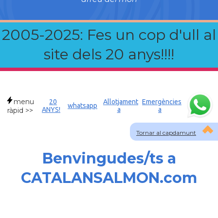
2005-2025: Fes un cop d'ull al
site dels 20 anys!!!!
menu
20
Allotjament
Emergències
whatsapp
ANYS!
a
a
ràpid >>
Tornar al capdamunt
Benvingudes/ts a
CATALANSALMON.com