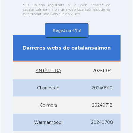
*Els usuaris registrats a la web "mare" de
catalansalmon (i no a una web local) són els que no
han trobat una web allà on viuen
Registrar-t'hi!
Darreres webs de catalansalmon
ANTÀRTIDA
20251104
Charleston
20240910
Coimbra
20240712
Warrnambool
20240708