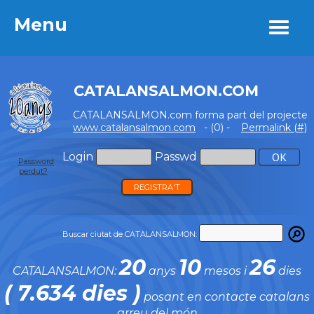
Menu
Menu
CATALANSALMON.COM
CATALANSALMON.com forma part del projecte
www.catalansalmon.com
- (0) -
Permalink (#)
Login
Passwd
Password
perdut?
REGISTRA'T
Buscar ciutat de CATALANSALMON:
20
10
26
CATALANSALMON:
anys
mesos i
dies
( 7.634 dies )
posant en contacte catalans
arreu del món