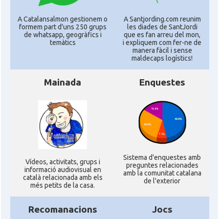
A Catalansalmon gestionem o
A Santjording.com reunim
formem part d'uns 250 grups
les diades de SantJordi
de whatsapp, geogràfics i
que es fan arreu del mon,
temàtics
i expliquem com fer-ne de
manera fàcil i sense
maldecaps logí­stics!
Mainada
Enquestes
Sistema d'enquestes amb
Ví­deos, activitats, grups i
preguntes relacionades
informació audiovisual en
amb la comunitat catalana
català relacionada amb els
de l'exterior
més petits de la casa.
Recomanacions
Jocs