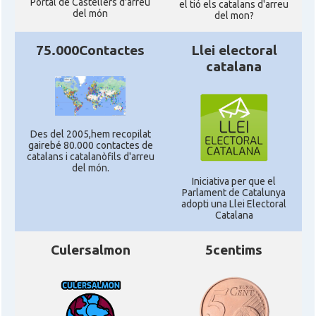
Portal de Castellers d'arreu
el tió els catalans d'arreu
del món
del mon?
75.000Contactes
Llei electoral
catalana
Des del 2005,hem recopilat
gairebé 80.000 contactes de
catalans i catalanòfils d'arreu
del món.
Iniciativa per que el
Parlament de Catalunya
adopti una Llei Electoral
Catalana
Culersalmon
5centims