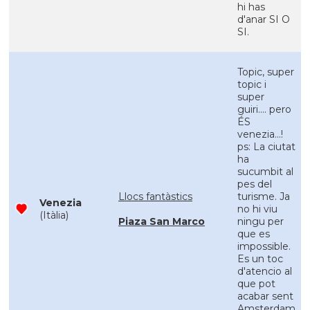
hi has
d'anar SI O
SI.
Topic, super
topic i
super
guiri.... pero
ÉS
venezia...!
ps: La ciutat
ha
sucumbit al
pes del
Llocs fantàstics
turisme. Ja
Venezia
no hi viu
(Itàlia)
Piaza San Marco
ningu per
que es
impossible.
Es un toc
d'atencio al
que pot
acabar sent
Amsterdam