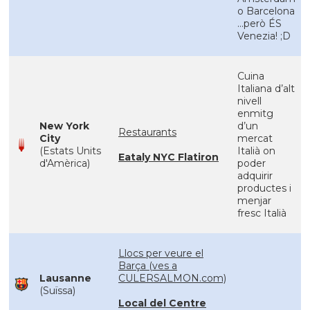
o Barcelona
...però ÉS
Venezia! ;D
Cuina
Italiana d’alt
nivell
enmitg
New York
d’un
Restaurants
City
mercat
(Estats Units
Italià on
Eataly NYC Flatiron
d'Amèrica)
poder
adquirir
productes i
menjar
fresc Italià
Llocs per veure el
Barça (ves a
Lausanne
CULERSALMON.com)
(Suïssa)
Local del Centre