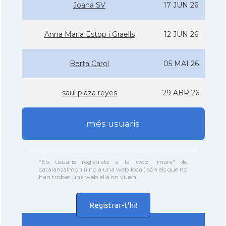
Joana SV
17 JUN 26
Anna Maria Estop i Graells
12 JUN 26
Berta Carol
05 MAI 26
saul plaza reyes
29 ABR 26
més usuaris
*Els usuaris registrats a la web "mare" de
catalansalmon (i no a una web local) són els que no
han trobat una web allà on viuen
Registrar-t'hi!