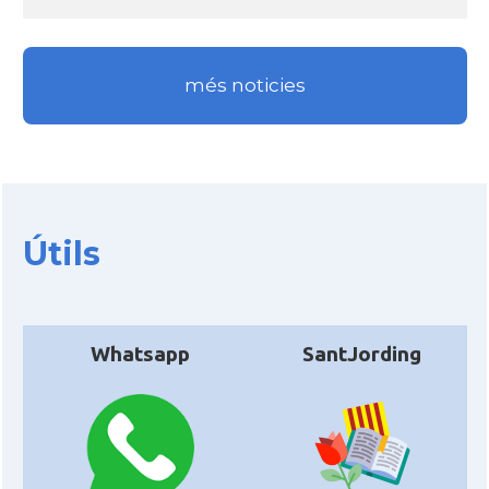
més noticies
Útils
Whatsapp
SantJording