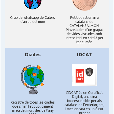
Grup de whatsapp de Culers
Petit qüestionari a
d'arreu del mon
catalans de
CATALANSALMON.
Pinzellades d'un grapat
de vides viscudes amb
intensitat i en català per
tot el món
Diades
IDCAT
L'IDCAT és un Certificat
Digital, una eina
imprescindible per als
Registre de totes les diades
catalans de l'exterior, ara,
que s'han fet públicament
i més encara en un futur
arreu del món, des de l'any
proper