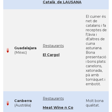
Català de LAUSANA
El cuiner és
net de
catalans i fa
receptes de
l\'àvia i
d\'altres de
cuina
Restaurants
Guadalajara
asturiana.
(Mèxic)
Bona
El Cargol
presentació
i bons plats:
canelons,
xatonada,
pà amb
tomàquet i
embotit.
Restaurants
Canberra
Molt bona
(Austràlia)
qualitat.
Meat Wine n Co