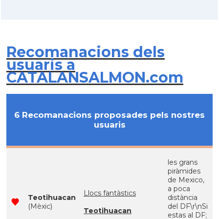
Recomanacions dels
usuaris a
CATALANSALMON.com
6 Recomanacions proposades pels nostres
usuaris
les grans
piràmides
de Mexico,
a poca
Llocs fantàstics
Teotihuacan
distància
(Mèxic)
del DF\r\nSi
Teotihuacan
estas al DF;