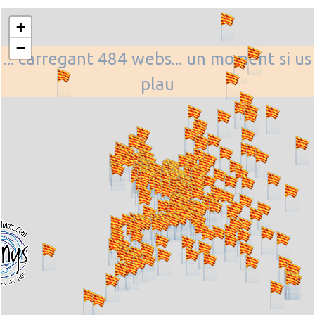
+
−
... carregant 484 webs... un moment si us
plau