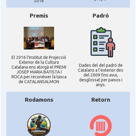
2018
Premis
Padró
El 2016 l'Institut de Projecció
Exterior de la Cultura
Dades del del padró de
Catalana ens atorgà el PREMI
Catalans a l'exterior des
JOSEP MARIA BATISTA I
del 2009 fins avui,
ROCA per reconéixer la tasca
desglossat per paisos i
de CATALANSALMON
anys.
Rodamons
Retorn