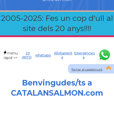
2005-2025: Fes un cop d'ull al
site dels 20 anys!!!!
menu
20
Allotjament
Emergències
whatsapp
ANYS!
a
a
ràpid >>
Tornar al capdamunt
Benvingudes/ts a
CATALANSALMON.com