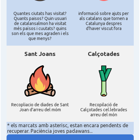
Quantes ciutats has visitat?
informació sobre ajuts per
Quants paisos? Quin usuari
als catalans que tornen a
de catalansalmon ha visitat
Catalunya despres
més països i cuutats? quins
d'haver viscut fora
son els que mes agraden i els
que menys?
Sant Joans
Calçotades
Recopliacio de diades de Sant
Recopilació de
Joan d'arreu del móm
Calçotades cel.lebrades
arreu del món
* els marcats amb asterisc, estan encara pendents de
recuperar. Paciència joves padawans...