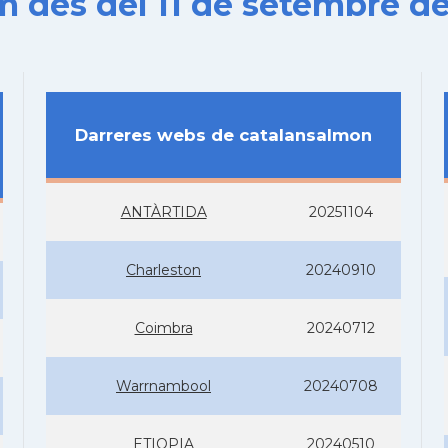
es del 11 de setembre de
Darreres webs de catalansalmon
ANTÀRTIDA
20251104
Charleston
20240910
Coimbra
20240712
Warrnambool
20240708
ETIOPIA
20240510