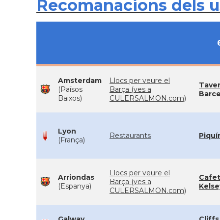
Recomanacions dels 
Amsterdam
Llocs per veure el
Tave
(Països
Barça (ves a
Barc
Baixos)
CULERSALMON.com)
Lyon
Restaurants
Piquí
(França)
Llocs per veure el
Arriondas
Cafet
Barça (ves a
(Espanya)
Kelse
CULERSALMON.com)
Galway
Cliff