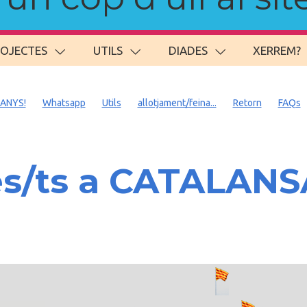
ROJECTES
UTILS
DIADES
XERREM?
 ANYS!
Whatsapp
Utils
allotjament/feina...
Retorn
FAQs
es/ts a CATALAN