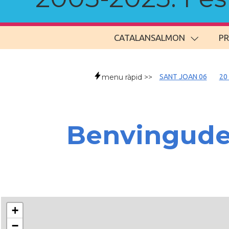
CATALANSALMON
P
menu ràpid >>
SANT JOAN 06
20
Benvingud
+
−