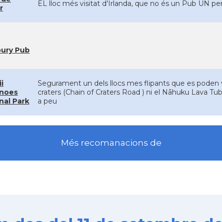
EL lloc més visitat d'Irlanda, que no és un Pub UN p
r
ury Pub
i
Segurament un dels llocs mes flipants que es poden ve
anoes
craters (Chain of Craters Road ) ni el Nāhuku Lava Tube
nal Park
a peu
Més recomanacions de