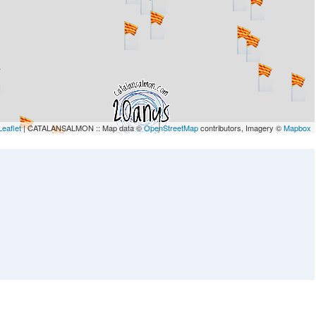
Leaflet
| CATALANSALMON :: Map data ©
OpenStreetMap
contributors, Imagery ©
Mapbox