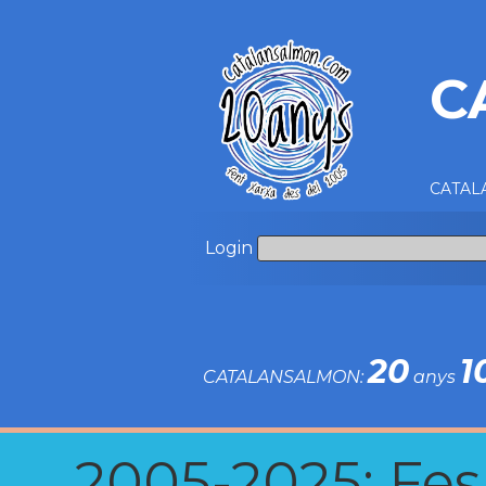
C
CATALA
Login
20
1
CATALANSALMON:
anys
2005-2025: Fes u