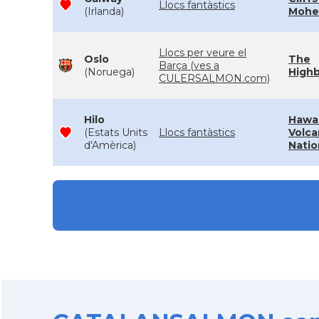
Llocs fantàstics
(Irlanda)
Mohe
Llocs per veure el
Oslo
The
Barça (ves a
(Noruega)
Highb
CULERSALMON.com)
Hilo
Hawai
(Estats Units
Llocs fantàstics
Volc
d'Amèrica)
Natio