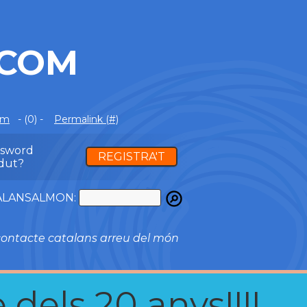
.COM
om
- (0) -
Permalink (#)
ssword
REGISTRA'T
dut?
ATALANSALMON:
ontacte catalans arreu del món
 dels 20 anys!!!!