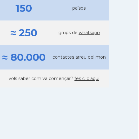
150
països
≈ 250
grups de
whatsapp
≈ 80.000
contactes arreu del mon
vols saber com va començar?
fes clic aquí