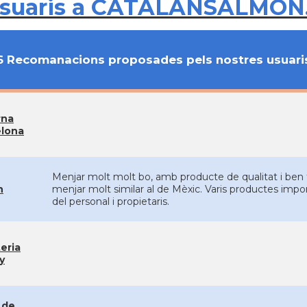
usuaris a CATALANSALMON
6 Recomanacions proposades pels nostres usuari
rna
elona
Menjar molt molt bo, amb producte de qualitat i ben 
n
menjar molt similar al de Mèxic. Varis productes impor
del personal i propietaris.
eria
y
s de