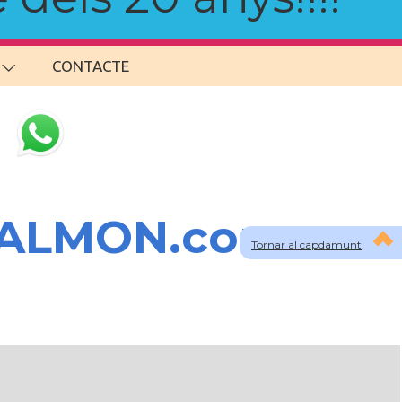
CONTACTE
SALMON.com
Tornar al capdamunt