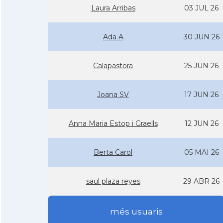
Laura Arribas
03 JUL 26
Ada A
30 JUN 26
Calapastora
25 JUN 26
Joana SV
17 JUN 26
Anna Maria Estop i Graells
12 JUN 26
Berta Carol
05 MAI 26
saul plaza reyes
29 ABR 26
més usuaris