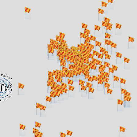
. carregant 484 webs... un moment si us p