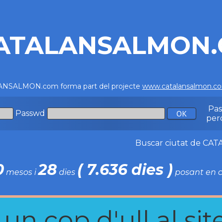
ATALANSALMON
NSALMON.com forma part del projecte
www.catalansalmon.c
Pa
Passwd
per
Buscar ciutat de C
0
28
( 7.636 dies )
mesos i
dies
posant en c
n cop d'ull al site