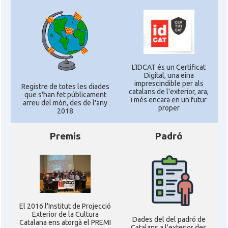
L'IDCAT és un Certificat
Digital, una eina
imprescindible per als
Registre de totes les diades
catalans de l'exterior, ara,
que s'han fet públicament
i més encara en un futur
arreu del món, des de l'any
proper
2018
Premis
Padró
El 2016 l'Institut de Projecció
Exterior de la Cultura
Dades del del padró de
Catalana ens atorgà el PREMI
Catalans a l'exterior des