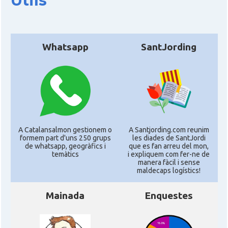
Útils
Whatsapp
SantJording
A Catalansalmon gestionem o
A Santjording.com reunim
formem part d'uns 250 grups
les diades de SantJordi
de whatsapp, geogràfics i
que es fan arreu del mon,
temàtics
i expliquem com fer-ne de
manera fàcil i sense
maldecaps logí­stics!
Mainada
Enquestes