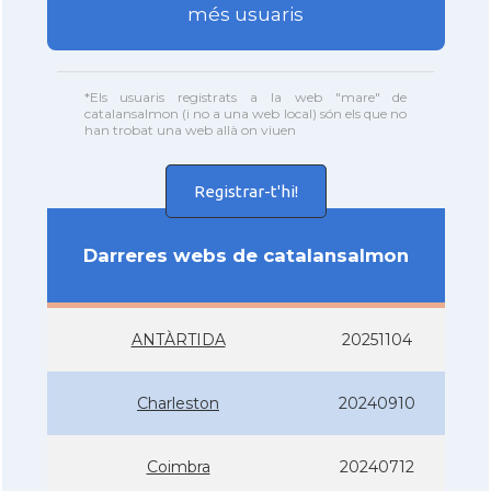
més usuaris
*Els usuaris registrats a la web "mare" de
catalansalmon (i no a una web local) són els que no
han trobat una web allà on viuen
Registrar-t'hi!
Darreres webs de catalansalmon
ANTÀRTIDA
20251104
Charleston
20240910
Coimbra
20240712