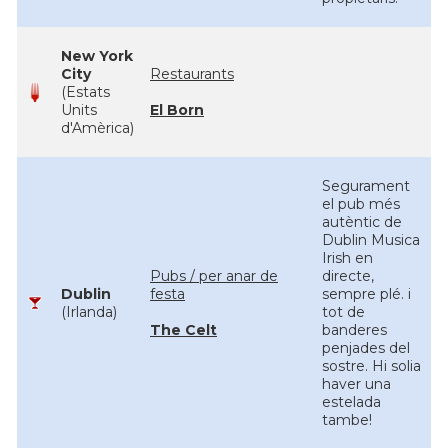
New York
City
Restaurants
(Estats
Units
El Born
d'Amèrica)
Segurament
el pub més
autèntic de
Dublin Musica
Irish en
Pubs / per anar de
directe,
Dublin
festa
sempre plé. i
(Irlanda)
tot de
The Celt
banderes
penjades del
sostre. Hi solia
haver una
estelada
tambe!