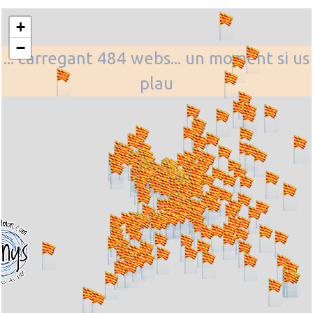
+
−
... carregant 484 webs... un moment si us
plau