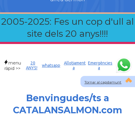
2005-2025: Fes un cop d'ull al
site dels 20 anys!!!!
menu
20
Allotjament
Emergències
whatsapp
ANYS!
a
a
ràpid >>
Tornar al capdamunt
Benvingudes/ts a
CATALANSALMON.com