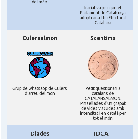
del món.
Iniciativa per que el
Parlament de Catalunya
adopti una Llei Electoral
Catalana
Culersalmon
5centims
Grup de whatsapp de Culers
Petit qüestionari a
d'arreu del mon
catalans de
CATALANSALMON.
Pinzellades d'un grapat
de vides viscudes amb
intensitat i en català per
tot el món
Diades
IDCAT