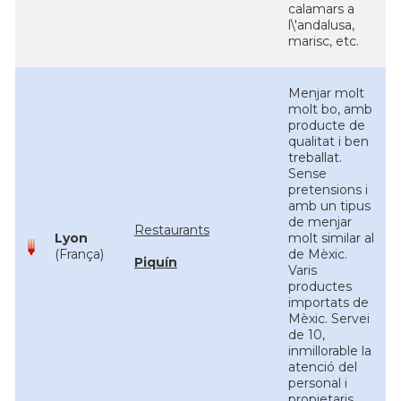
calamars a
l\'andalusa,
marisc, etc.
Menjar molt
molt bo, amb
producte de
qualitat i ben
treballat.
Sense
pretensions i
amb un tipus
de menjar
Restaurants
Lyon
molt similar al
(França)
de Mèxic.
Piquín
Varis
productes
importats de
Mèxic. Servei
de 10,
inmillorable la
atenció del
personal i
propietaris.