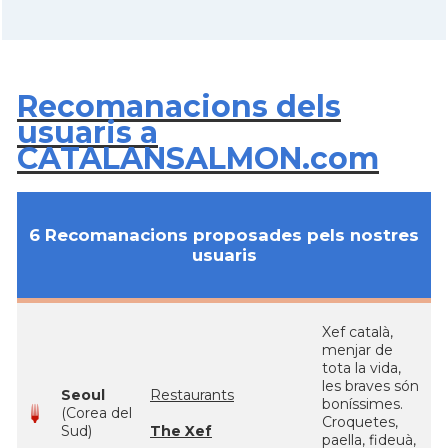
Recomanacions dels
usuaris a
CATALANSALMON.com
6 Recomanacions proposades pels nostres
usuaris
Xef català,
menjar de
tota la vida,
les braves són
Seoul
Restaurants
boníssimes.
(Corea del
Croquetes,
Sud)
The Xef
paella, fideuà,