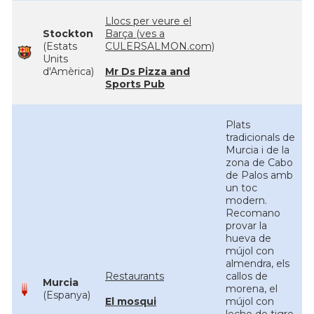
Llocs per veure el
Stockton
Barça (ves a
(Estats
CULERSALMON.com)
Units
d'Amèrica)
Mr Ds Pizza and
Sports Pub
Plats
tradicionals de
Murcia i de la
zona de Cabo
de Palos amb
un toc
modern.
Recomano
provar la
hueva de
mújol con
almendra, els
Restaurants
callos de
Murcia
morena, el
(Espanya)
El mosqui
mújol con