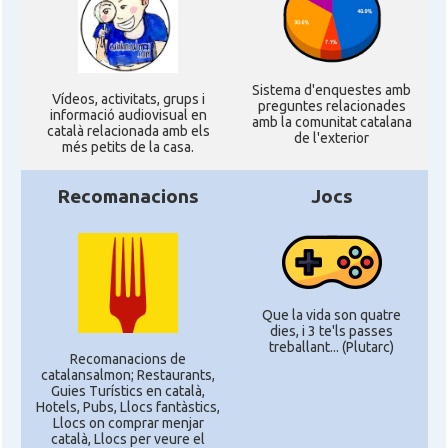
Sistema d'enquestes amb
Ví­deos, activitats, grups i
preguntes relacionades
informació audiovisual en
amb la comunitat catalana
català relacionada amb els
de l'exterior
més petits de la casa.
Recomanacions
Jocs
Que la vida son quatre
dies, i 3 te'ls passes
treballant... (Plutarc)
Recomanacions de
catalansalmon; Restaurants,
Guies Turístics en català,
Hotels, Pubs, Llocs fantàstics,
Llocs on comprar menjar
català, Llocs per veure el