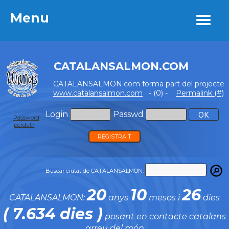
Menu
Menu
CATALANSALMON.COM
CATALANSALMON.com forma part del projecte
www.catalansalmon.com
- (0) -
Permalink (#)
Login
Passwd
Password
perdut?
REGISTRA'T
Buscar ciutat de CATALANSALMON:
20
10
26
CATALANSALMON:
anys
mesos i
dies
( 7.634 dies )
posant en contacte catalans
arreu del món