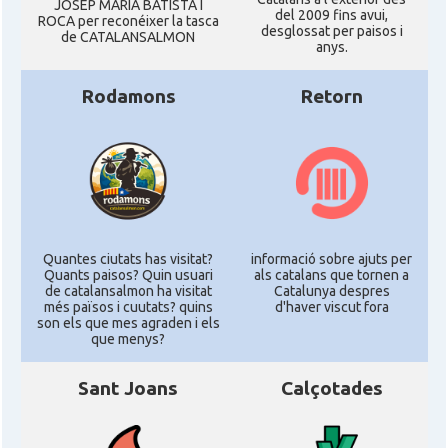
JOSEP MARIA BATISTA I
del 2009 fins avui,
ROCA per reconéixer la tasca
desglossat per paisos i
de CATALANSALMON
anys.
Rodamons
Retorn
Quantes ciutats has visitat?
informació sobre ajuts per
Quants paisos? Quin usuari
als catalans que tornen a
de catalansalmon ha visitat
Catalunya despres
més països i cuutats? quins
d'haver viscut fora
son els que mes agraden i els
que menys?
Sant Joans
Calçotades