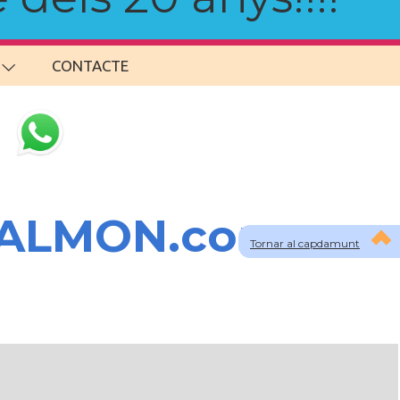
CONTACTE
SALMON.com
Tornar al capdamunt