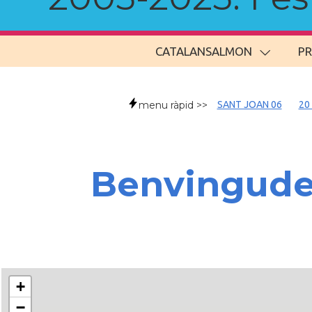
CATALANSALMON
P
menu ràpid >>
SANT JOAN 06
20
Benvingud
+
−