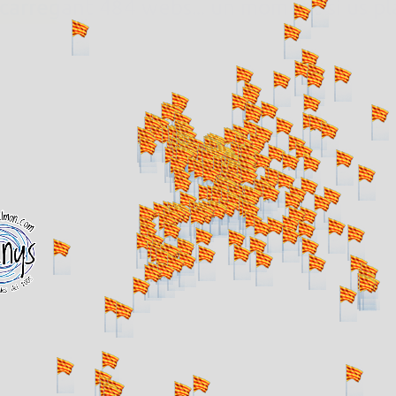
. carregant 484 webs... un moment si us p