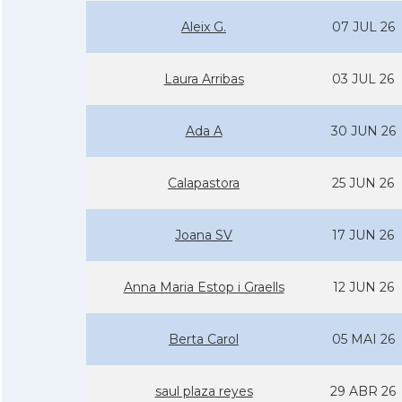
Aleix G.
07 JUL 26
Laura Arribas
03 JUL 26
Ada A
30 JUN 26
Calapastora
25 JUN 26
Joana SV
17 JUN 26
Anna Maria Estop i Graells
12 JUN 26
Berta Carol
05 MAI 26
saul plaza reyes
29 ABR 26