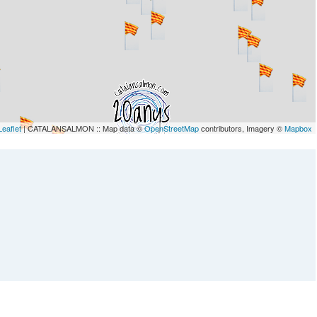
Leaflet
| CATALANSALMON :: Map data ©
OpenStreetMap
contributors, Imagery ©
Mapbox