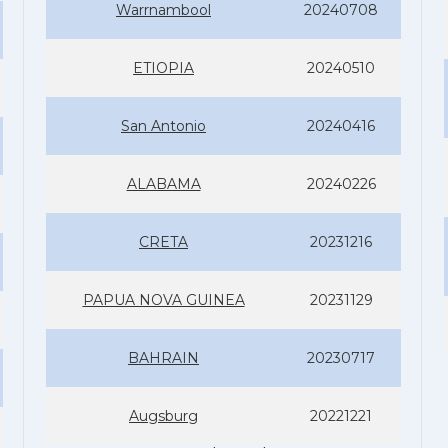
Warrnambool
20240708
ETIOPIA
20240510
San Antonio
20240416
ALABAMA
20240226
CRETA
20231216
PAPUA NOVA GUINEA
20231129
BAHRAIN
20230717
Augsburg
20221221