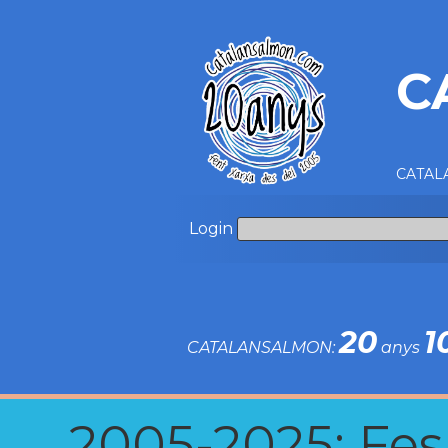
C
CATALA
Login
20
1
CATALANSALMON:
anys
2005-2025: Fes u