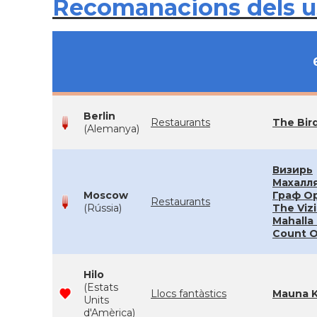
Recomanacions dels 
Berlin
Restaurants
The Bir
(Alemanya)
Визирь
Махалля
Moscow
Граф Ор
Restaurants
(Rússia)
The Vizi
Mahalla
Count O
Hilo
(Estats
Llocs fantàstics
Mauna 
Units
d'Amèrica)