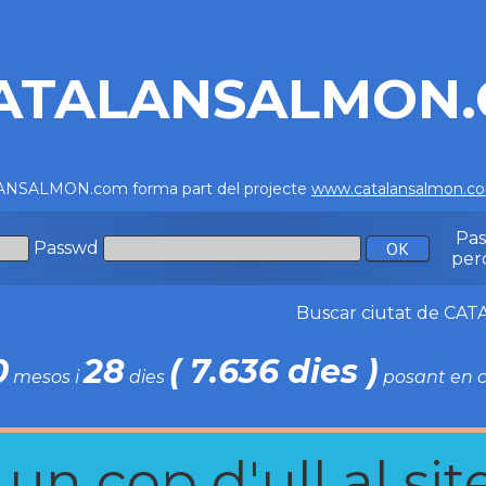
ATALANSALMON
NSALMON.com forma part del projecte
www.catalansalmon.c
Pa
Passwd
per
Buscar ciutat de C
0
28
( 7.636 dies )
mesos i
dies
posant en c
n cop d'ull al site