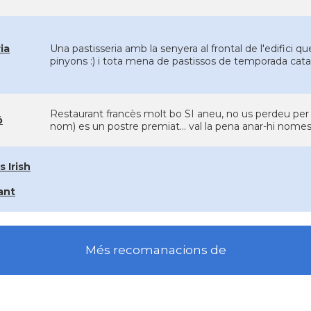
ia
Una pastisseria amb la senyera al frontal de l'edifici qu
pinyons :) i tota mena de pastissos de temporada cata
Restaurant francès molt bo SI aneu, no us perdeu per re
ô
nom) es un postre premiat... val la pena anar-hi nomes
 Irish
ant
Més recomanacions de