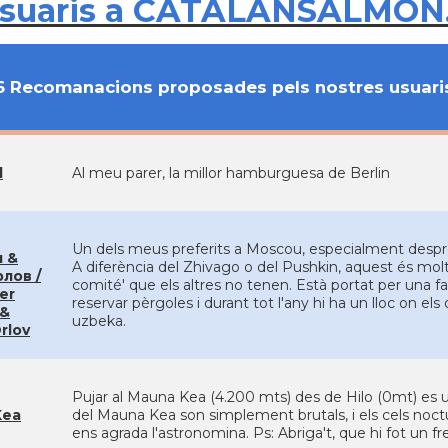
usuaris a CATALANSALMON
6 Recomanacions proposades pels nostres usuari
d
Al meu parer, la millor hamburguesa de Berlin
Un dels meus preferits a Moscou, especialment despr
 &
A diferència del Zhivago o del Pushkin, aquest és molt tr
лов /
comité' que els altres no tenen. Està portat per una fam
er
reservar pèrgoles i durant tot l'any hi ha un lloc on e
 &
uzbeka.
rlov
Pujar al Mauna Kea (4.200 mts) des de Hilo (0mt) es u
Kea
del Mauna Kea son simplement brutals, i els cels noct
ens agrada l'astronomina. Ps: Abriga't, que hi fot un fre