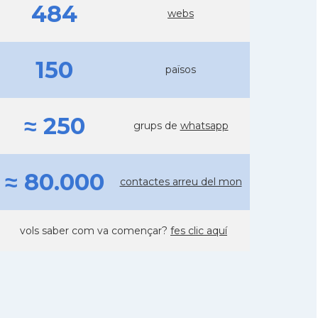
484
webs
150
països
≈ 250
grups de
whatsapp
≈ 80.000
contactes arreu del mon
vols saber com va començar?
fes clic aquí