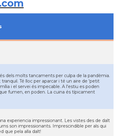
.com
s
és dels molts tancaments per culpa de la pandèmia.
anquil. Té lloc per aparcar i té un aire de 'petit
ília i el servei és impecable. A l'estiu es poden
ls que fumen, en poden. La cuina és típicament
na experiencia impressionant. Les vistes des de dalt
urns son impressionants. Imprescindible per als qui
d que pela alla dalt!