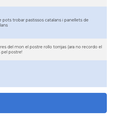
e pots trobar pastissos catalans i panellets de
lans
s del mon el postre rollo torrijas (ara no recordo el
 pel postre!