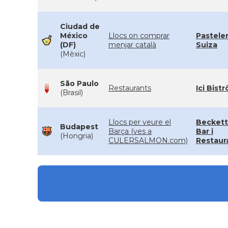
Ciudad de
México
Llocs on comprar
Pasteler
(DF)
menjar català
Suiza
(Mèxic)
São Paulo
Restaurants
Ici Bistr
(Brasil)
Llocs per veure el
Becketts
Budapest
Barça (ves a
Bar i
(Hongria)
CULERSALMON.com)
Restaur