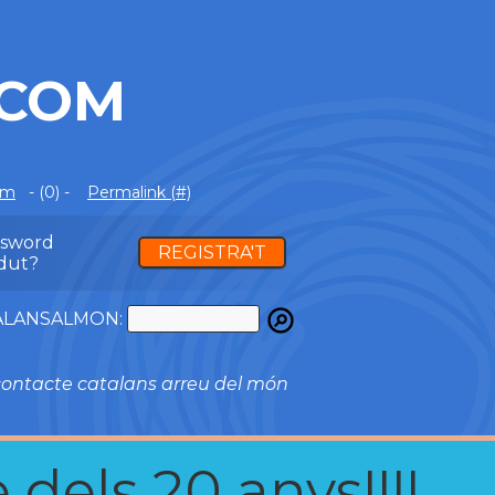
.COM
om
- (0) -
Permalink (#)
ssword
REGISTRA'T
dut?
ATALANSALMON:
ontacte catalans arreu del món
 dels 20 anys!!!!