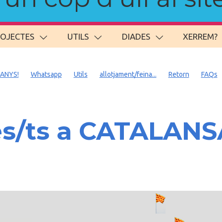
ROJECTES
UTILS
DIADES
XERREM?
 ANYS!
Whatsapp
Utils
allotjament/feina...
Retorn
FAQs
es/ts a CATALAN