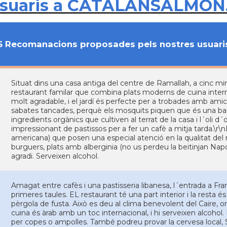
usuaris a CATALANSALMON
6 Recomanacions proposades pels nostres usuari
Situat dins una casa antiga del centre de Ramallah, a cinc mi
restaurant familar que combina plats moderns de cuina internac
molt agradable, i el jardí és perfecte per a trobades amb amics
sabates tancades, perquè els mosquits piquen que és una barb
ingredients orgànics que cultiven al terrat de la casa i l´oli 
impressionant de pastissos per a fer un cafè a mitja tarda.\r\nEl
americana) que posen una especial atenció en la qualitat del 
burguers, plats amb alberginia (no us perdeu la beitinjan Na
agradi. Serveixen alcohol.
Amagat entre cafès i una pastisseria libanesa, l´entrada a Fr
primeres taules. EL restaurant té una part interior i la resta 
pèrgola de fusta. Això es deu al clima benevolent del Caire, 
cuina és àrab amb un toc internacional, i hi serveixen alcohol. 
per copes o ampolles. També podreu provar la cervesa local, 