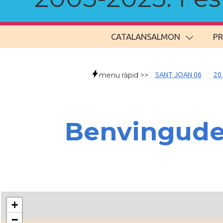
CATALANSALMON
P
menu ràpid >>
SANT JOAN 06
20
Benvingud
+
−