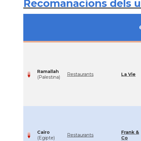
Recomanacions dels 
Ramallah
Restaurants
La Vie
(Palestina)
Cairo
Frank &
Restaurants
(Egipte)
Co