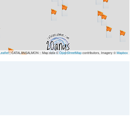
Leaflet
| CATALANSALMON :: Map data ©
OpenStreetMap
contributors, Imagery ©
Mapbox