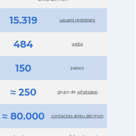
15.319
usuaris registrats
484
webs
150
països
≈ 250
grups de
whatsapp
≈ 80.000
contactes arreu del mon