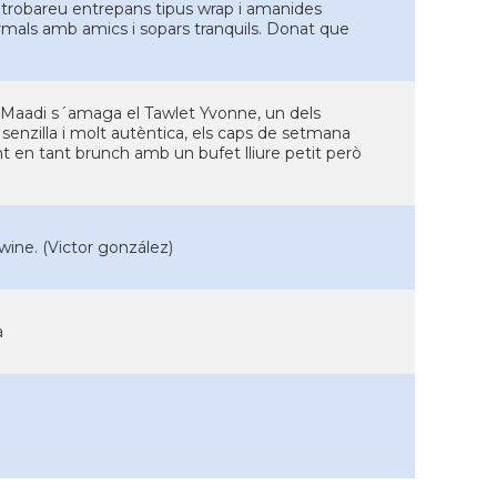
i trobareu entrepans tipus wrap i amanides
ormals amb amics i sopars tranquils. Donat que
e Maadi s´amaga el Tawlet Yvonne, un dels
senzilla i molt autèntica, els caps de setmana
nt en tant brunch amb un bufet lliure petit però
wine. (Victor gonzález)
à