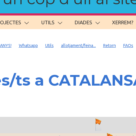
ROJECTES
UTILS
DIADES
XERREM?
 ANYS!
Whatsapp
Utils
allotjament/feina...
Retorn
FAQs
es/ts a CATALAN