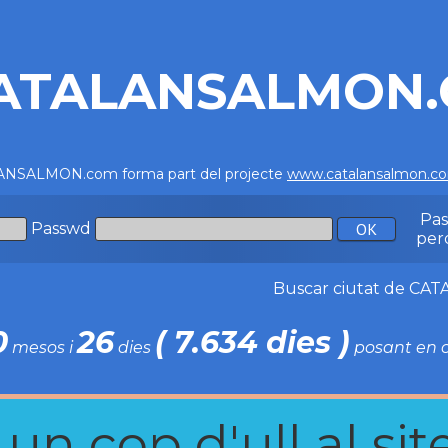
ATALANSALMON
NSALMON.com forma part del projecte
www.catalansalmon.c
Pa
Passwd
per
Buscar ciutat de C
0
26
( 7.634 dies )
mesos i
dies
posant en c
n cop d'ull al site