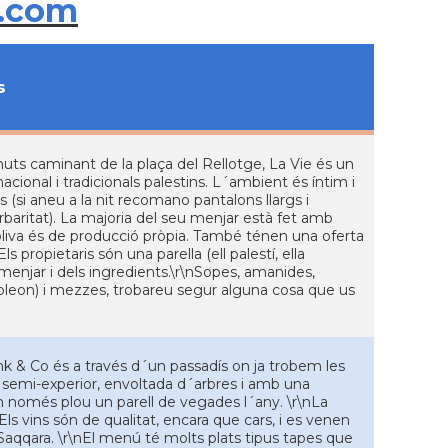
.com
s
nuts caminant de la plaça del Rellotge, La Vie és un
ional i tradicionals palestins. L´ambient és íntim i
 (si aneu a la nit recomano pantalons llargs i
aritat). La majoria del seu menjar està fet amb
d´oliva és de producció pròpia. També ténen una oferta
s propietaris són una parella (ell palestí, ella
menjar i dels ingredients.\r\nSopes, amanides,
poleon) i mezzes, trobareu segur alguna cosa que us
ank & Co és a través d´un passadís on ja trobem les
és semi-experior, envoltada d´arbres i amb una
on només plou un parell de vegades l´any. \r\nLa
Els vins són de qualitat, encara que cars, i es venen
Saqqara. \r\nEl menú té molts plats tipus tapes que