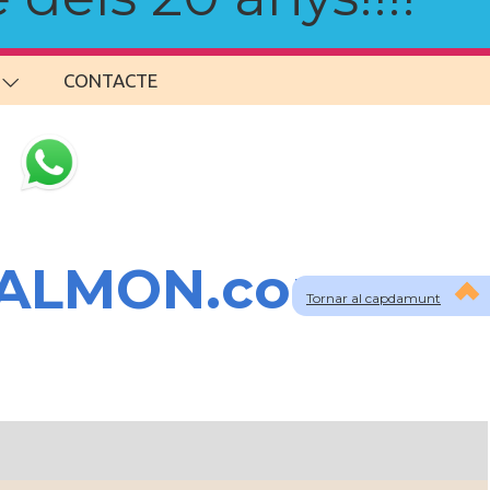
CONTACTE
SALMON.com
Tornar al capdamunt