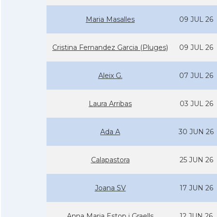
Maria Masalles
09 JUL 26
Cristina Fernandez Garcia (Pluges)
09 JUL 26
Aleix G.
07 JUL 26
Laura Arribas
03 JUL 26
Ada A
30 JUN 26
Calapastora
25 JUN 26
Joana SV
17 JUN 26
Anna Maria Estop i Graells
12 JUN 26