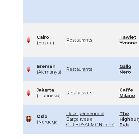
Cairo
Tawlet
Restaurants
(Egipte)
Yvonne
Bremen
Gallo
Restaurants
(Alemanya)
Nero
Jakarta
Caffe
Restaurants
(Indonesia)
Milano
Llocs per veure el
The
Oslo
Barça (ves a
Highbur
(Noruega)
CULERSALMON.com)
Pub