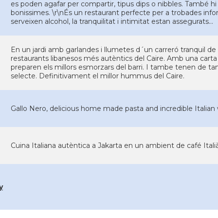
es poden agafar per compartir, tipus dips o nibbles. També h
bonissimes. \r\nÉs un restaurant perfecte per a trobades inf
serveixen alcohol, la tranquilitat i intimitat estan assegurats...
En un jardi amb garlandes i llumetes d´un carreró tranquil d
restaurants libanesos més autèntics del Caire. Amb una carta 
preparen els millors esmorzars del barri. I tambe tenen de ta
selecte. Definitivament el millor hummus del Caire.
Gallo Nero, delicious home made pasta and incredible Italian 
Cuina Italiana autèntica a Jakarta en un ambient de café Itali
y