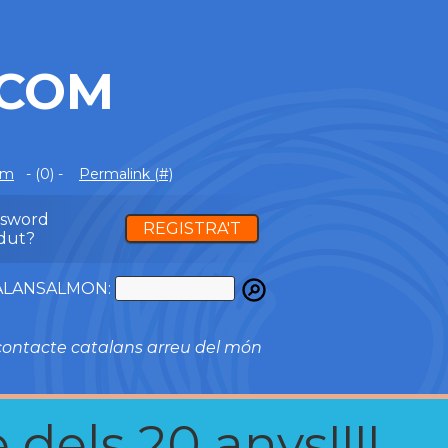
.COM
om
- (0) -
Permalink (#)
ssword
REGISTRA'T
dut?
ATALANSALMON:
ontacte catalans arreu del món
 dels 20 anys!!!!