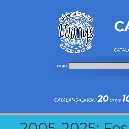
C
CATALA
Login
20
1
CATALANSALMON:
anys
2005-2025: Fes u