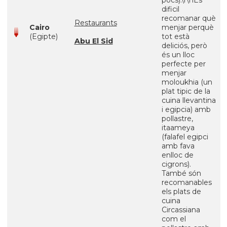
pocs).\r\nEs
dificil
recomanar què
Restaurants
Cairo
menjar perquè
(Egipte)
tot està
Abu El Sid
deliciós, però
és un lloc
perfecte per
menjar
moloukhia (un
plat tipic de la
cuina llevantina
i egipcia) amb
pollastre,
itaameya
(falafel egipci
amb fava
enlloc de
cigrons).
També són
recomanables
els plats de
cuina
Circassiana
com el