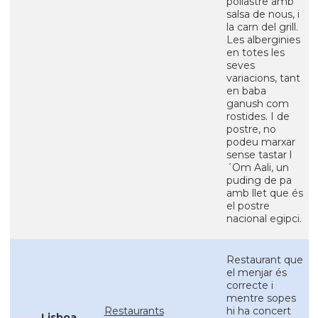
pollastre amb
salsa de nous, i
la carn del grill.
Les alberginies
en totes les
seves
variacions, tant
en baba
ganush com
rostides. I de
postre, no
podeu marxar
sense tastar l
´Om Aali, un
puding de pa
amb llet que és
el postre
nacional egipci.
Restaurant que
el menjar és
correcte i
mentre sopes
Restaurants
hi ha concert
Lisboa