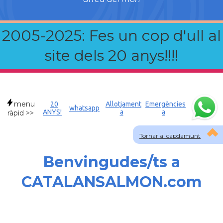
2005-2025: Fes un cop d'ull al
site dels 20 anys!!!!
menu
20
Allotjament
Emergències
whatsapp
ANYS!
a
a
ràpid >>
Tornar al capdamunt
Benvingudes/ts a
CATALANSALMON.com