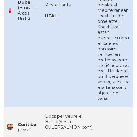
Dubai
Restaurants
breakfast,
(Emirats
Mediterranean
Àrabs
HEAL
toast, Truffle
Units)
omelette, i
Shakhuka)
estan
espectaculars i
el cafe es
bonissim -
tambe fan
matchas pero
no n\'he provat
mai. He donat
un 8 perque el
servei, si estas
a la terrassa o
al jardi, pot
variar.
Llocs per veure el
Barça (ves a
Curitiba
CULERSALMON.com)
(Brasil)