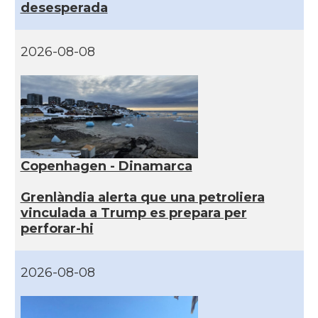
desesperada
2026-08-08
Copenhagen - Dinamarca
Grenlàndia alerta que una petroliera
vinculada a Trump es prepara per
perforar-hi
2026-08-08