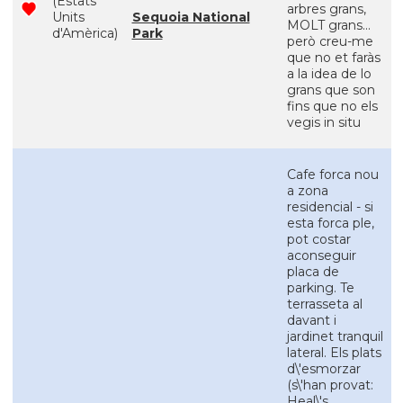
(Estats
arbres grans,
Units
Sequoia National
MOLT grans...
d'Amèrica)
Park
però creu-me
que no et faràs
a la idea de lo
grans que son
fins que no els
vegis in situ
Cafe forca nou
a zona
residencial - si
esta forca ple,
pot costar
aconseguir
placa de
parking. Te
terrasseta al
davant i
jardinet tranquil
lateral. Els plats
d\'esmorzar
(s\'han provat:
Heal\'s