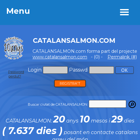
Menu
Menu
CATALANSALMON.COM
CATALANSALMON.com forma part del projecte
www.catalansalmon.com
- (0) -
Permalink (#)
Login
Passwd
Password
perdut?
REGISTRA'T
Buscar ciutat de CATALANSALMON:
20
10
29
CATALANSALMON:
anys
mesos i
dies
( 7.637 dies )
posant en contacte catalans
arreu del món