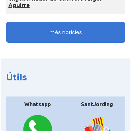
Aguirre
més noticies
Útils
Whatsapp
SantJording