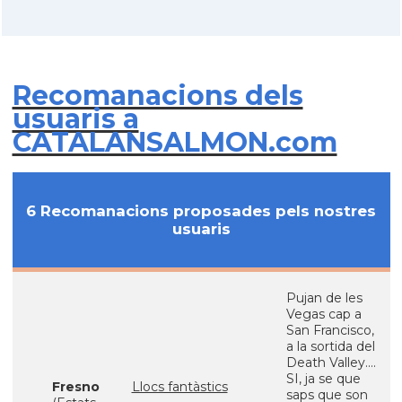
Recomanacions dels
usuaris a
CATALANSALMON.com
6 Recomanacions proposades pels nostres
usuaris
Pujan de les
Vegas cap a
San Francisco,
a la sortida del
Death Valley....
SI, ja se que
Fresno
Llocs fantàstics
saps que son