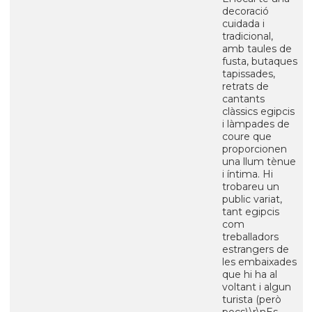
decoració
cuidada i
tradicional,
amb taules de
fusta, butaques
tapissades,
retrats de
cantants
clàssics egipcis
i làmpades de
coure que
proporcionen
una llum tènue
i íntima. Hi
trobareu un
public variat,
tant egipcis
com
treballadors
estrangers de
les embaixades
que hi ha al
voltant i algun
turista (però