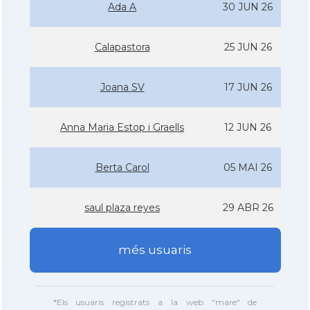
Ada A
30 JUN 26
Calapastora
25 JUN 26
Joana SV
17 JUN 26
Anna Maria Estop i Graells
12 JUN 26
Berta Carol
05 MAI 26
saul plaza reyes
29 ABR 26
més usuaris
*Els usuaris registrats a la web "mare" de