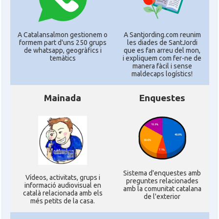
A Catalansalmon gestionem o
A Santjording.com reunim
formem part d'uns 250 grups
les diades de SantJordi
de whatsapp, geogràfics i
que es fan arreu del mon,
temàtics
i expliquem com fer-ne de
manera fàcil i sense
maldecaps logí­stics!
Mainada
Enquestes
Sistema d'enquestes amb
Ví­deos, activitats, grups i
preguntes relacionades
informació audiovisual en
amb la comunitat catalana
català relacionada amb els
de l'exterior
més petits de la casa.