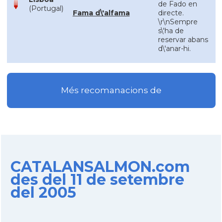
de Fado en
(Portugal)
Fama d\'alfama
directe.
\r\nSempre
s\'ha de
reservar abans
d\'anar-hi.
Més recomanacions de
CATALANSALMON.com
des del 11 de setembre
del 2005