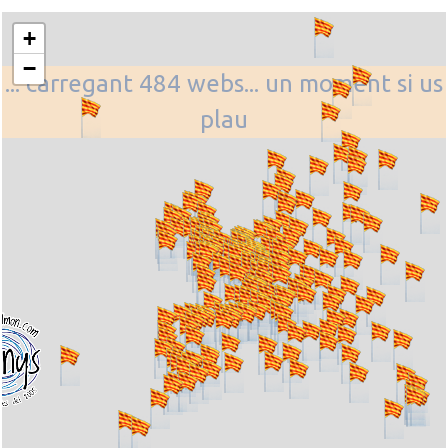
+
−
... carregant 484 webs... un moment si us
plau