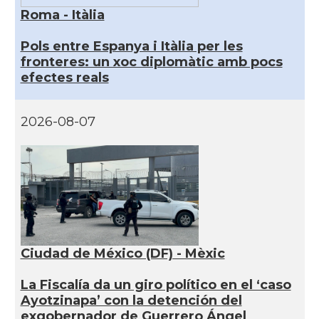
Roma - Itàlia
Pols entre Espanya i Itàlia per les
fronteres: un xoc diplomàtic amb pocs
efectes reals
2026-08-07
Ciudad de México (DF) - Mèxic
La Fiscalía da un giro político en el ‘caso
Ayotzinapa’ con la detención del
exgobernador de Guerrero Ángel