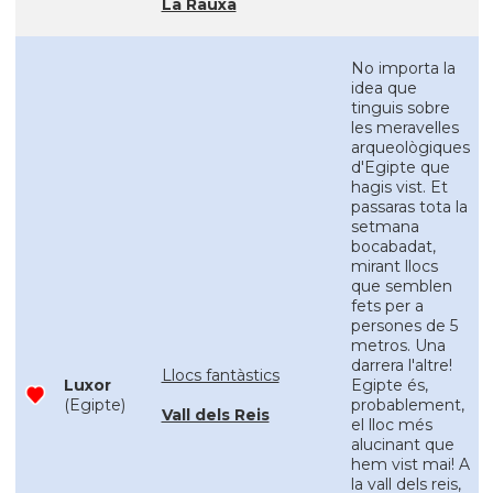
La Rauxa
No importa la
idea que
tinguis sobre
les meravelles
arqueològiques
d'Egipte que
hagis vist. Et
passaras tota la
setmana
bocabadat,
mirant llocs
que semblen
fets per a
persones de 5
metros. Una
darrera l'altre!
Llocs fantàstics
Luxor
Egipte és,
(Egipte)
probablement,
Vall dels Reis
el lloc més
alucinant que
hem vist mai! A
la vall dels reis,