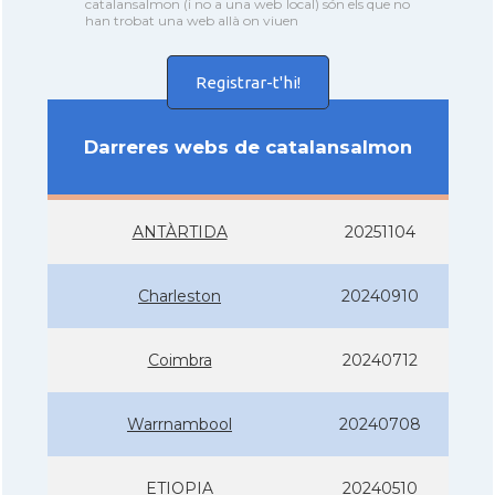
catalansalmon (i no a una web local) són els que no
han trobat una web allà on viuen
Registrar-t'hi!
Darreres webs de catalansalmon
ANTÀRTIDA
20251104
Charleston
20240910
Coimbra
20240712
Warrnambool
20240708
ETIOPIA
20240510