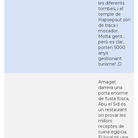
les diferents
tombes, i el
temple de
Hapsepsut son
de traca i
mocador.
Molta gent...
però es clar,
porten 5000
anys
gestionant
turisme! ;D
Amagat
darrera una
porta enorme
de fusta fosca,
Abu el Sid és
un restaurant
on provar les
millors
receptes de
cuina egipcia.
El local té una