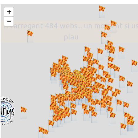
+
−
... carregant 484 webs... un moment si u
plau