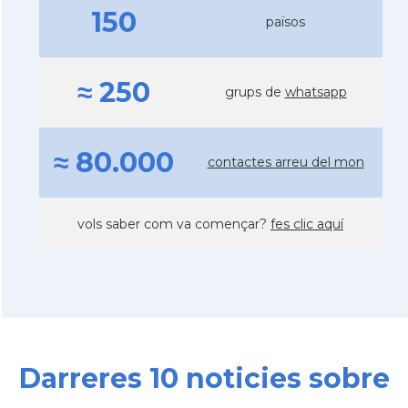
150
països
≈ 250
grups de
whatsapp
≈ 80.000
contactes arreu del mon
vols saber com va començar?
fes clic aquí
Darreres 10 noticies sobre