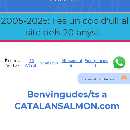
2005-2025: Fes un cop d'ull al
site dels 20 anys!!!!
menu
20
Allotjament
Emergències
whatsapp
ANYS!
a
a
ràpid >>
Tornar al capdamunt
Benvingudes/ts a
CATALANSALMON.com