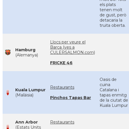
els plats
tenen molt
de gust, però
detacaria la
truita oberta.
Llocs per veure el
Barça (ves a
Hamburg
CULERSALMON.com)
(Alemanya)
FRICKE 46
Oasis de
cuina
Restaurants
Kuala Lumpur
Catalana i
(Malàisia)
tapas enmitg
Pinchos Tapas Bar
de la ciutat de
Kuala Lumpur
Ann Arbor
Restaurants
(Estats Units