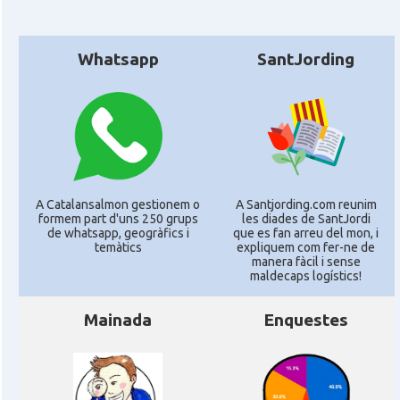
Whatsapp
SantJording
A Catalansalmon gestionem o
A Santjording.com reunim
formem part d'uns 250 grups
les diades de SantJordi
de whatsapp, geogràfics i
que es fan arreu del mon, i
temàtics
expliquem com fer-ne de
manera fàcil i sense
maldecaps logí­stics!
Mainada
Enquestes