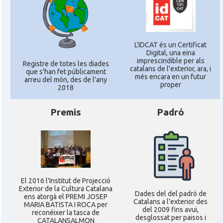
L'IDCAT és un Certificat
Digital, una eina
imprescindible per als
Registre de totes les diades
catalans de l'exterior, ara, i
que s'han fet públicament
més encara en un futur
arreu del món, des de l'any
proper
2018
Premis
Padró
El 2016 l'Institut de Projecció
Exterior de la Cultura Catalana
Dades del del padró de
ens atorgà el PREMI JOSEP
Catalans a l'exterior des
MARIA BATISTA I ROCA per
del 2009 fins avui,
reconéixer la tasca de
desglossat per paisos i
CATALANSALMON