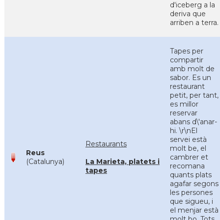
d'iceberg a la
deriva que
arriben a terra.
Tapes per
compartir
amb molt de
sabor. Es un
restaurant
petit, per tant,
es millor
reservar
abans d\'anar-
hi. \r\nEl
servei està
Restaurants
molt be, el
Reus
cambrer et
(Catalunya)
La Marieta, platets i
recomana
tapes
quants plats
agafar segons
les persones
que sigueu, i
el menjar està
molt bo. Tots