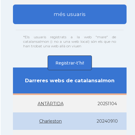
més usuaris
*Els usuaris registrats a la web "mare" de
catalansalmon (i no a una web local) són els que no
han trobat una web allà on viuen
Registrar-t'hi!
Darreres webs de catalansalmon
ANTÀRTIDA
20251104
Charleston
20240910