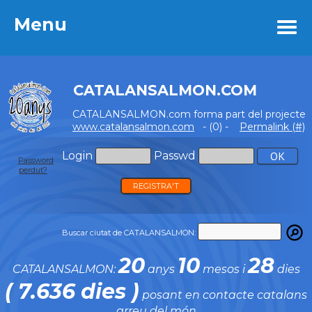
Menu
Menu
CATALANSALMON.COM
CATALANSALMON.com forma part del projecte
www.catalansalmon.com
- (0) -
Permalink (#)
Login
Passwd
Password
perdut?
REGISTRA'T
Buscar ciutat de CATALANSALMON:
20
10
28
CATALANSALMON:
anys
mesos i
dies
( 7.636 dies )
posant en contacte catalans
arreu del món