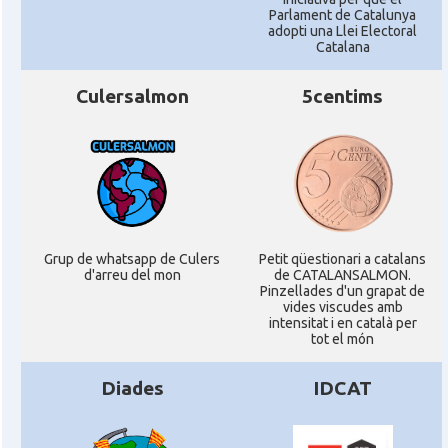
Parlament de Catalunya
adopti una Llei Electoral
Catalana
Culersalmon
5centims
Grup de whatsapp de Culers
Petit qüestionari a catalans
d'arreu del mon
de CATALANSALMON.
Pinzellades d'un grapat de
vides viscudes amb
intensitat i en català per
tot el món
Diades
IDCAT