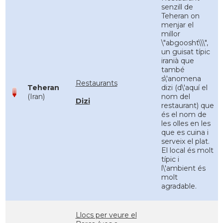
senzill de
Teheran on
menjar el
millor
\"abgoosht\\\",
un guisat típic
iranià que
també
s\'anomena
Restaurants
Teheran
dizi (d\'aquí el
(Iran)
nom del
Dizi
restaurant) que
és el nom de
les olles en les
que es cuina i
serveix el plat.
El local és molt
típic i
l\'ambient és
molt
agradable.
Llocs per veure el