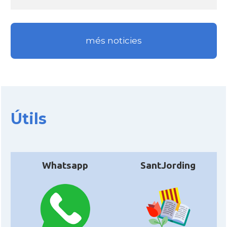
més noticies
Útils
Whatsapp
SantJording