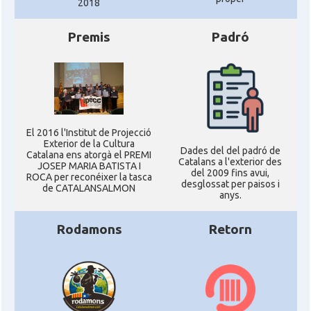
2018
Premis
Padró
El 2016 l'Institut de Projecció
Exterior de la Cultura
Dades del del padró de
Catalana ens atorgà el PREMI
Catalans a l'exterior des
JOSEP MARIA BATISTA I
del 2009 fins avui,
ROCA per reconéixer la tasca
desglossat per paisos i
de CATALANSALMON
anys.
Rodamons
Retorn