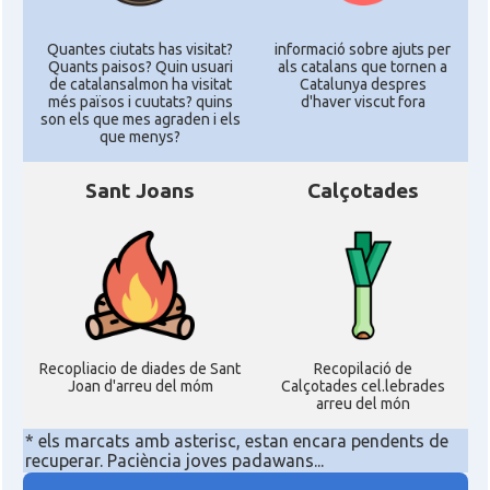
Quantes ciutats has visitat?
informació sobre ajuts per
Quants paisos? Quin usuari
als catalans que tornen a
de catalansalmon ha visitat
Catalunya despres
més països i cuutats? quins
d'haver viscut fora
son els que mes agraden i els
que menys?
Sant Joans
Calçotades
Recopliacio de diades de Sant
Recopilació de
Joan d'arreu del móm
Calçotades cel.lebrades
arreu del món
* els marcats amb asterisc, estan encara pendents de
recuperar. Paciència joves padawans...