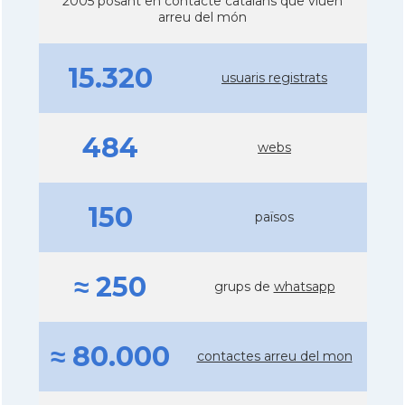
2005 posant en contacte catalans que viuen
arreu del món
15.320
usuaris registrats
484
webs
150
països
≈ 250
grups de
whatsapp
≈ 80.000
contactes arreu del mon