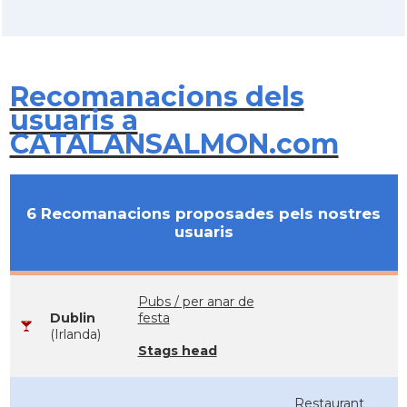
Recomanacions dels
usuaris a
CATALANSALMON.com
6 Recomanacions proposades pels nostres
usuaris
Pubs / per anar de
Dublin
festa
(Irlanda)
Stags head
Restaurant