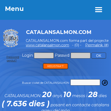
Menu
Menu
CATALANSALMON.COM
CATALANSALMON.com forma part del projecte
www.catalansalmon.com
- (0) -
Permalink (#)
Login
Passwd
Password
perdut?
REGISTRA'T
Buscar ciutat de CATALANSALMON:
20
10
28
CATALANSALMON:
anys
mesos i
dies
( 7.636 dies )
posant en contacte catalans
arreu del món