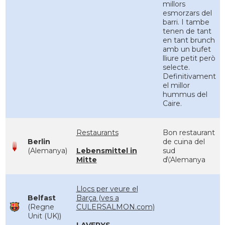
millors
esmorzars del
barri. I tambe
tenen de tant
en tant brunch
amb un bufet
lliure petit però
selecte.
Definitivament
el millor
hummus del
Caire.
Restaurants
Bon restaurant
Berlin
de cuina del
(Alemanya)
Lebensmittel in
sud
Mitte
d\'Alemanya
Llocs per veure el
Belfast
Barça (ves a
(Regne
CULERSALMON.com)
Unit (UK))