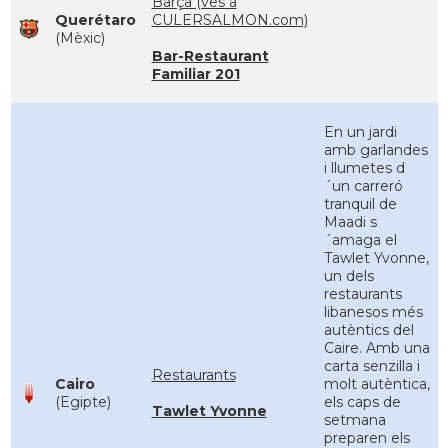
Barça (ves a
Querétaro
CULERSALMON.com)
(Mèxic)
Bar-Restaurant
Familiar 201
En un jardi
amb garlandes
i llumetes d
´un carreró
tranquil de
Maadi s
´amaga el
Tawlet Yvonne,
un dels
restaurants
libanesos més
autèntics del
Caire. Amb una
carta senzilla i
Restaurants
Cairo
molt autèntica,
(Egipte)
els caps de
Tawlet Yvonne
setmana
preparen els