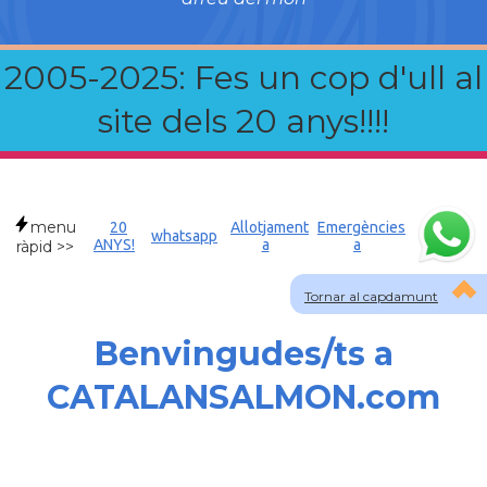
2005-2025: Fes un cop d'ull al
site dels 20 anys!!!!
menu
20
Allotjament
Emergències
whatsapp
ANYS!
a
a
ràpid >>
Tornar al capdamunt
Benvingudes/ts a
CATALANSALMON.com