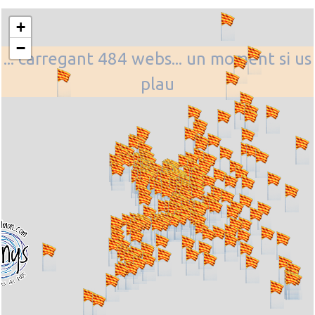
+
−
... carregant 484 webs... un moment si us
plau