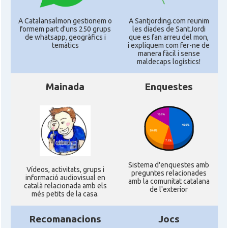
A Catalansalmon gestionem o
A Santjording.com reunim
formem part d'uns 250 grups
les diades de SantJordi
de whatsapp, geogràfics i
que es fan arreu del mon,
temàtics
i expliquem com fer-ne de
manera fàcil i sense
maldecaps logí­stics!
Mainada
Enquestes
Sistema d'enquestes amb
Ví­deos, activitats, grups i
preguntes relacionades
informació audiovisual en
amb la comunitat catalana
català relacionada amb els
de l'exterior
més petits de la casa.
Recomanacions
Jocs