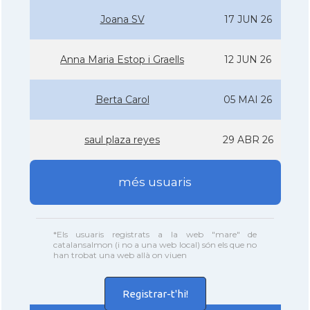
Joana SV
17 JUN 26
Anna Maria Estop i Graells
12 JUN 26
Berta Carol
05 MAI 26
saul plaza reyes
29 ABR 26
més usuaris
*Els usuaris registrats a la web "mare" de
catalansalmon (i no a una web local) són els que no
han trobat una web allà on viuen
Registrar-t'hi!