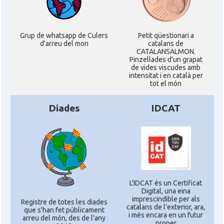
Grup de whatsapp de Culers
Petit qüestionari a
d'arreu del mon
catalans de
CATALANSALMON.
Pinzellades d'un grapat
de vides viscudes amb
intensitat i en català per
tot el món
Diades
IDCAT
L'IDCAT és un Certificat
Digital, una eina
imprescindible per als
Registre de totes les diades
catalans de l'exterior, ara,
que s'han fet públicament
i més encara en un futur
arreu del món, des de l'any
proper