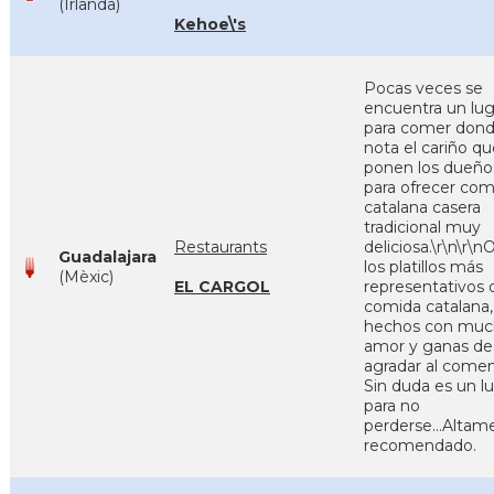
(Irlanda)
Kehoe\'s
Pocas veces se
encuentra un lug
para comer dond
nota el cariño qu
ponen los dueño
para ofrecer com
catalana casera
tradicional muy
Restaurants
deliciosa.\r\n\r\n
Guadalajara
los platillos más
(Mèxic)
EL CARGOL
representativos 
comida catalana,
hechos con mu
amor y ganas de
agradar al comen
Sin duda es un l
para no
perderse...Altam
recomendado.