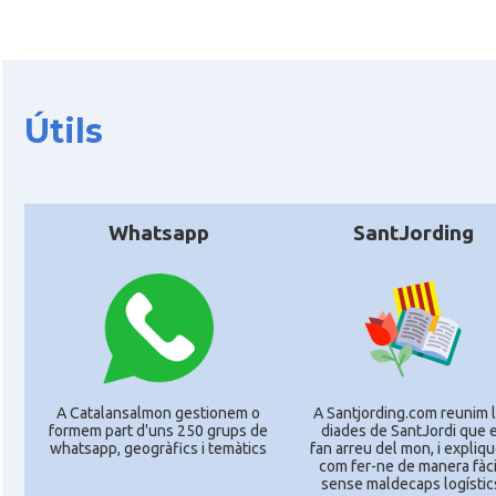
Útils
Whatsapp
SantJording
A Catalansalmon gestionem o
A Santjording.com reunim 
formem part d'uns 250 grups de
diades de SantJordi que 
whatsapp, geogràfics i temàtics
fan arreu del mon, i expliq
com fer-ne de manera fàcil
sense maldecaps logí­stic