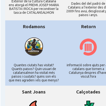
Exterior de la Cultura Catalana
Dades del del padró de
ens atorgà el PREMI JOSEP MARIA
Catalans a l'exterior des d
BATISTA I ROCA per reconéixer la
2009 fins avui, desglossat 
tasca de CATALANSALMON
paisos i anys.
Rodamons
Retorn
Quantes ciutats has visitat?
informació sobre ajuts per 
Quants paisos? Quin usuari de
catalans que tornen a
catalansalmon ha visitat més
Catalunya despres d'hav
països i cuutats? quins son els
viscut fora
que mes agraden i els que menys?
Sant Joans
Calçotades