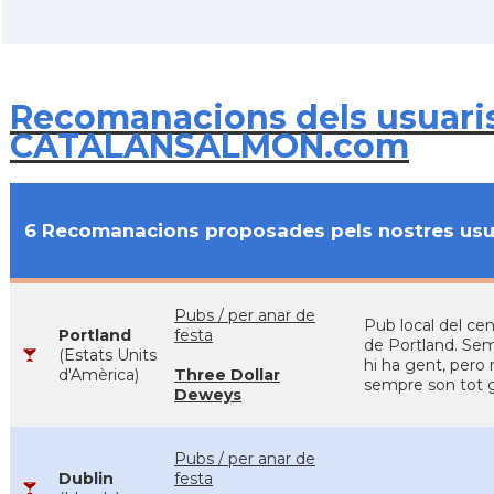
Recomanacions dels usuari
CATALANSALMON.com
6 Recomanacions proposades pels nostres usu
Pubs / per anar de
Pub local del ce
Portland
festa
de Portland. Se
(Estats Units
hi ha gent, pero
d'Amèrica)
Three Dollar
sempre son tot gu
Deweys
Pubs / per anar de
Dublin
festa