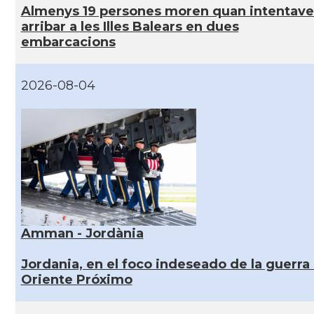
Almenys 19 persones moren quan intentav
arribar a les Illes Balears en dues
embarcacions
2026-08-04
Amman - Jordània
Jordania, en el foco indeseado de la guerra
Oriente Próximo