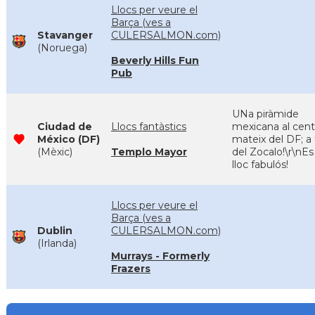
Llocs per veure el
Barça (ves a
Stavanger
CULERSALMON.com)
(Noruega)
Beverly Hills Fun
Pub
UNa piràmide
Ciudad de
Llocs fantàstics
mexicana al cent
México (DF)
mateix del DF; a
(Mèxic)
Templo Mayor
del Zocalo!\r\nEs
lloc fabulós!
Llocs per veure el
Barça (ves a
Dublin
CULERSALMON.com)
(Irlanda)
Murrays - Formerly
Frazers