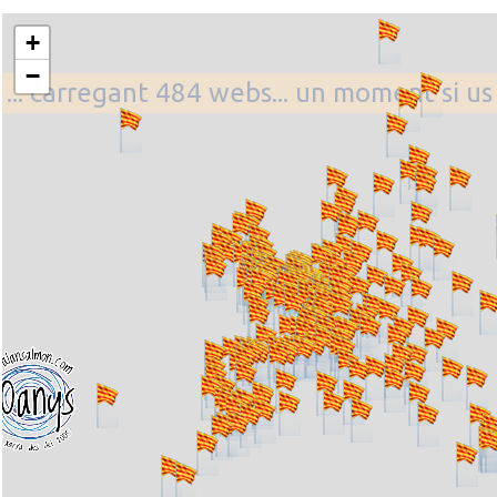
+
−
... carregant 484 webs... un moment si us