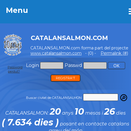
Menu
Menu
CATALANSALMON.COM
CATALANSALMON.com forma part del projecte
www.catalansalmon.com
- (0) -
Permalink (#)
Login
Passwd
Password
perdut?
REGISTRA'T
Buscar ciutat de CATALANSALMON:
20
10
26
CATALANSALMON:
anys
mesos i
dies
( 7.634 dies )
posant en contacte catalans
arreu del món