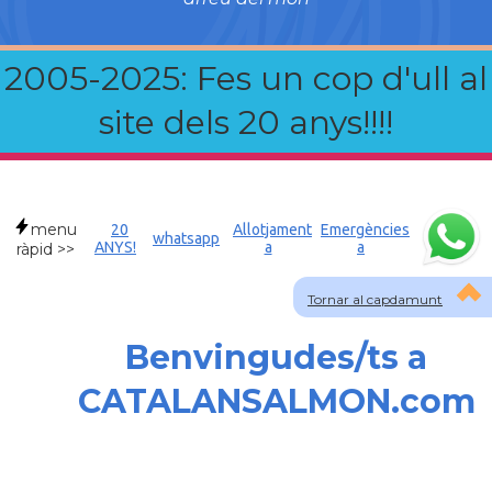
2005-2025: Fes un cop d'ull al
site dels 20 anys!!!!
menu
20
Allotjament
Emergències
whatsapp
ANYS!
a
a
ràpid >>
Tornar al capdamunt
Benvingudes/ts a
CATALANSALMON.com