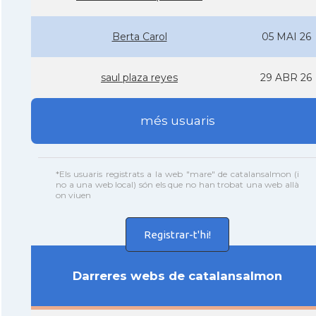
Berta Carol
05 MAI 26
saul plaza reyes
29 ABR 26
més usuaris
*Els usuaris registrats a la web "mare" de catalansalmon (i
no a una web local) són els que no han trobat una web allà
on viuen
Registrar-t'hi!
Darreres webs de catalansalmon