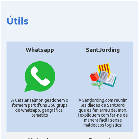
Útils
Whatsapp
SantJording
A Catalansalmon gestionem o
A Santjording.com reunim
formem part d'uns 250 grups
les diades de SantJordi
de whatsapp, geogràfics i
que es fan arreu del mon,
temàtics
i expliquem com fer-ne de
manera fàcil i sense
maldecaps logí­stics!