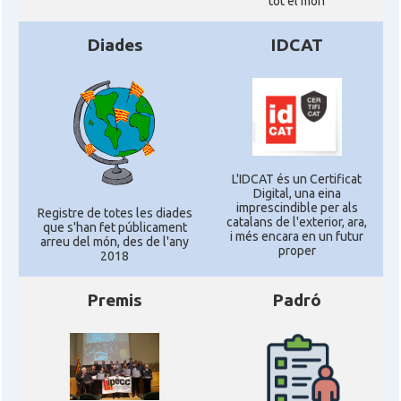
tot el món
Diades
IDCAT
L'IDCAT és un Certificat
Digital, una eina
imprescindible per als
Registre de totes les diades
catalans de l'exterior, ara,
que s'han fet públicament
i més encara en un futur
arreu del món, des de l'any
proper
2018
Premis
Padró