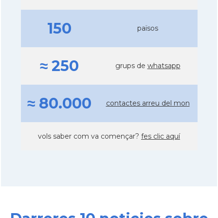
150
països
≈ 250
grups de
whatsapp
≈ 80.000
contactes arreu del mon
vols saber com va començar?
fes clic aquí