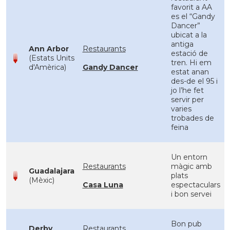
favorit a AA
es el “Gandy
Dancer”
ubicat a la
antiga
Ann Arbor
Restaurants
estació de
(Estats Units
tren. Hi em
d'Amèrica)
Gandy Dancer
estat anan
des-de el 95 i
jo l’he fet
servir per
varies
trobades de
feina
Un entorn
Restaurants
màgic amb
Guadalajara
plats
(Mèxic)
Casa Luna
espectaculars
i bon servei
Bon pub
Derby
Restaurants