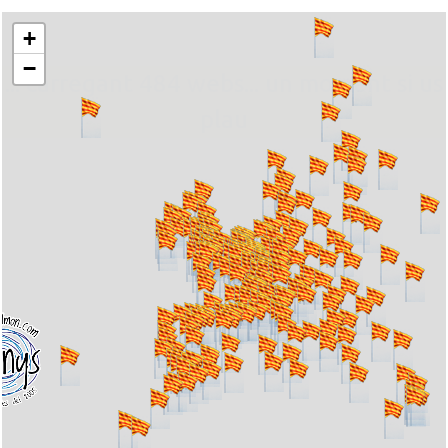
+
−
... carregant 484 webs... un moment si us
plau