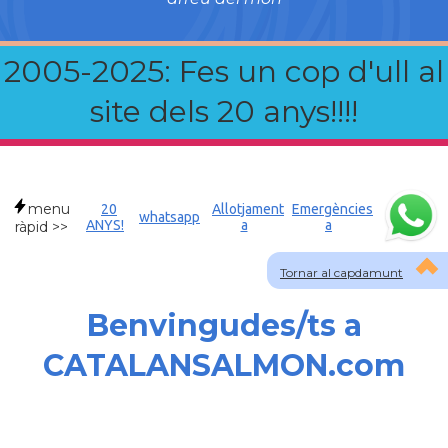
2005-2025: Fes un cop d'ull al
site dels 20 anys!!!!
menu
20
Allotjament
Emergències
whatsapp
ANYS!
a
a
ràpid >>
Tornar al capdamunt
Benvingudes/ts a
CATALANSALMON.com