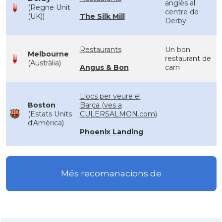
anglès al
(Regne Unit
centre de
(UK))
The Silk Mill
Derby
Restaurants
Un bon
Melbourne
restaurant de
(Austràlia)
Angus & Bon
carn
Llocs per veure el
Boston
Barça (ves a
(Estats Units
CULERSALMON.com)
d'Amèrica)
Phoenix Landing
Més recomanacions de