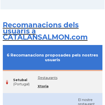
Recomanacions dels
usuaris a
CATALANSALMON.com
6 Recomanacions proposades pels nostres
usuaris
Restaurants
Setubal
(Portugal)
Xtoria
El nostre
restaurant