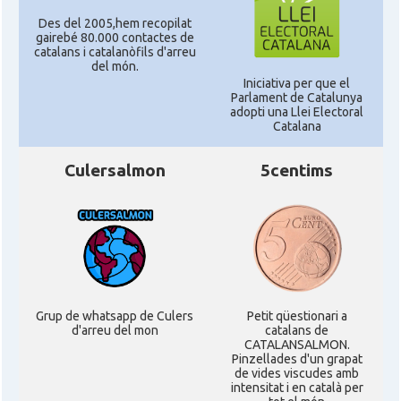
Des del 2005,hem recopilat
gairebé 80.000 contactes de
catalans i catalanòfils d'arreu
del món.
Iniciativa per que el
Parlament de Catalunya
adopti una Llei Electoral
Catalana
Culersalmon
5centims
Grup de whatsapp de Culers
Petit qüestionari a
d'arreu del mon
catalans de
CATALANSALMON.
Pinzellades d'un grapat
de vides viscudes amb
intensitat i en català per