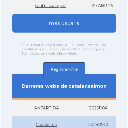
saul plaza reyes
29 ABR 26
més usuaris
*Els usuaris registrats a la web "mare" de
catalansalmon (i no a una web local) són els que no
han trobat una web allà on viuen
Registrar-t'hi!
Darreres webs de catalansalmon
ANTÀRTIDA
20251104
Charleston
20240910