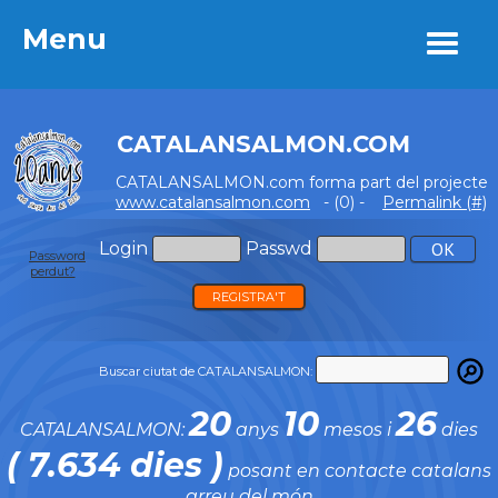
Menu
Menu
CATALANSALMON.COM
CATALANSALMON.com forma part del projecte
www.catalansalmon.com
- (0) -
Permalink (#)
Login
Passwd
Password
perdut?
REGISTRA'T
Buscar ciutat de CATALANSALMON:
20
10
26
CATALANSALMON:
anys
mesos i
dies
( 7.634 dies )
posant en contacte catalans
arreu del món