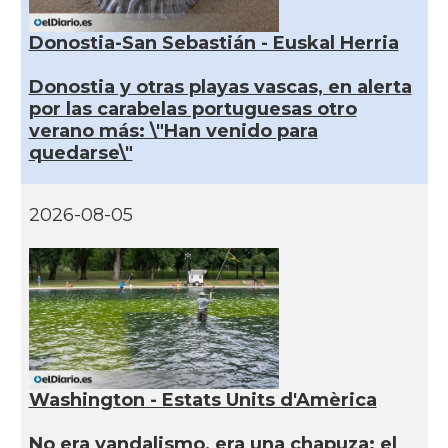
Donostia-San Sebastián - Euskal Herria
Donostia y otras playas vascas, en alerta
por las carabelas portuguesas otro
verano más: \"Han venido para
quedarse\"
2026-08-05
Washington - Estats Units d'Amèrica
No era vandalismo, era una chapuza: el