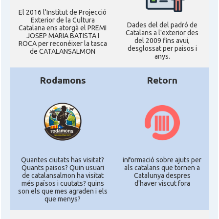
El 2016 l'Institut de Projecció
Exterior de la Cultura
Dades del del padró de
Catalana ens atorgà el PREMI
Catalans a l'exterior des
JOSEP MARIA BATISTA I
del 2009 fins avui,
ROCA per reconéixer la tasca
desglossat per paisos i
de CATALANSALMON
anys.
Rodamons
Retorn
Quantes ciutats has visitat?
informació sobre ajuts per
Quants paisos? Quin usuari
als catalans que tornen a
de catalansalmon ha visitat
Catalunya despres
més països i cuutats? quins
d'haver viscut fora
son els que mes agraden i els
que menys?