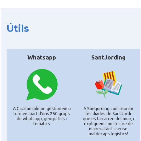
Útils
Whatsapp
SantJording
A Catalansalmon gestionem o
A Santjording.com reunim
formem part d'uns 250 grups
les diades de SantJordi
de whatsapp, geogràfics i
que es fan arreu del mon, i
temàtics
expliquem com fer-ne de
manera fàcil i sense
maldecaps logí­stics!