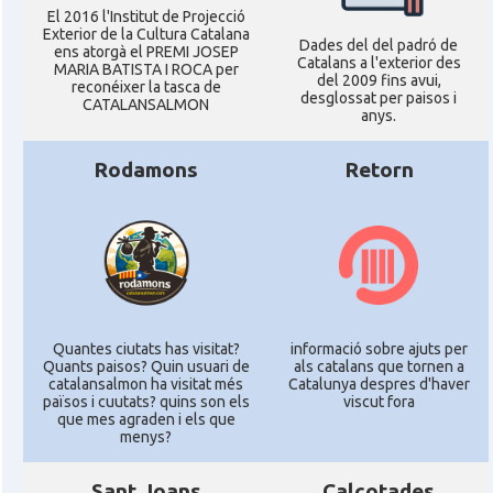
El 2016 l'Institut de Projecció
Exterior de la Cultura Catalana
Dades del del padró de
ens atorgà el PREMI JOSEP
Catalans a l'exterior des
MARIA BATISTA I ROCA per
del 2009 fins avui,
reconéixer la tasca de
desglossat per paisos i
CATALANSALMON
anys.
Rodamons
Retorn
Quantes ciutats has visitat?
informació sobre ajuts per
Quants paisos? Quin usuari de
als catalans que tornen a
catalansalmon ha visitat més
Catalunya despres d'haver
països i cuutats? quins son els
viscut fora
que mes agraden i els que
menys?
Sant Joans
Calçotades