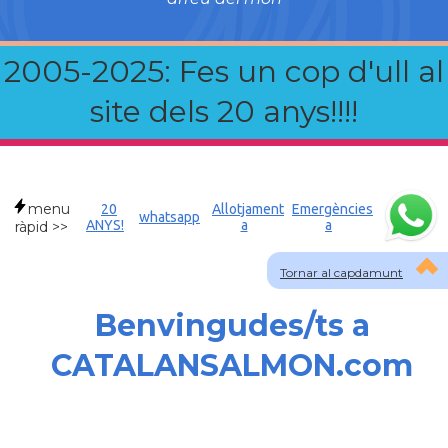
2005-2025: Fes un cop d'ull al
site dels 20 anys!!!!
menu
20
Allotjament
Emergències
whatsapp
ANYS!
a
a
ràpid >>
Tornar al capdamunt
Benvingudes/ts a
CATALANSALMON.com