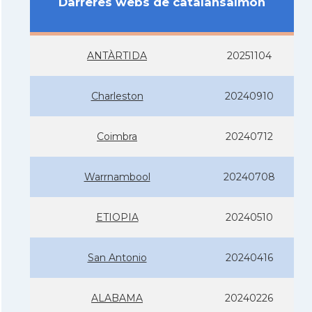
Darreres webs de catalansalmon
ANTÀRTIDA
20251104
Charleston
20240910
Coimbra
20240712
Warrnambool
20240708
ETIOPIA
20240510
San Antonio
20240416
ALABAMA
20240226