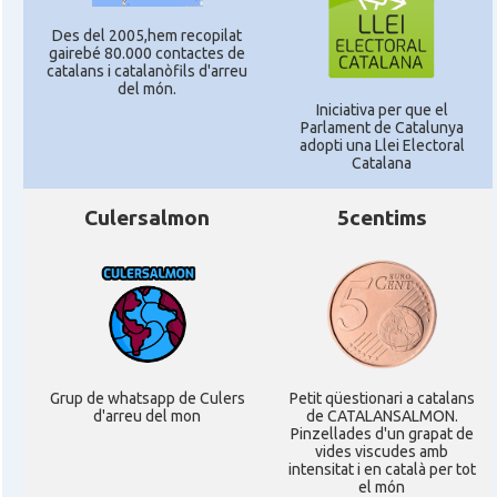
Des del 2005,hem recopilat
gairebé 80.000 contactes de
catalans i catalanòfils d'arreu
del món.
Iniciativa per que el
Parlament de Catalunya
adopti una Llei Electoral
Catalana
Culersalmon
5centims
Grup de whatsapp de Culers
Petit qüestionari a catalans
d'arreu del mon
de CATALANSALMON.
Pinzellades d'un grapat de
vides viscudes amb
intensitat i en català per tot
el món