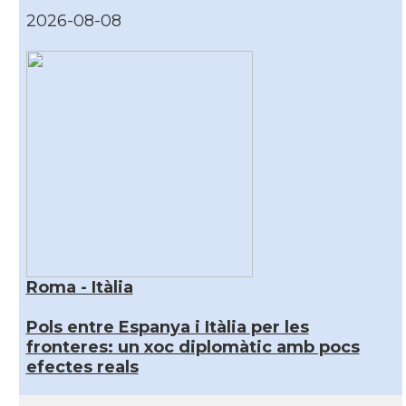
2026-08-08
Roma - Itàlia
Pols entre Espanya i Itàlia per les
fronteres: un xoc diplomàtic amb pocs
efectes reals