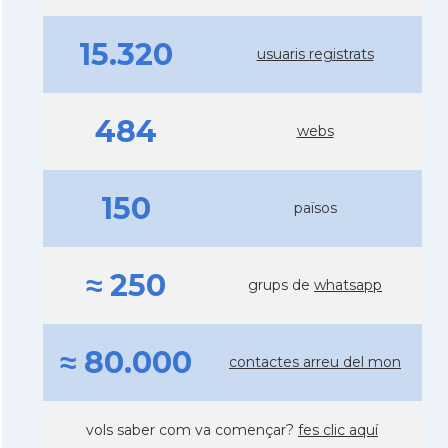
15.320
usuaris registrats
484
webs
150
països
≈ 250
grups de
whatsapp
≈ 80.000
contactes arreu del mon
vols saber com va començar?
fes clic aquí