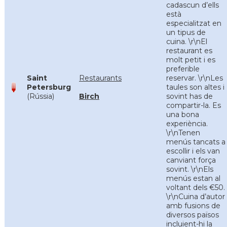
cadascun d’ells
està
especialitzat en
un tipus de
cuina. \r\nEl
restaurant es
molt petit i es
preferible
Saint
Restaurants
reservar. \r\nLes
Petersburg
taules son altes i
(Rússia)
Birch
sovint has de
compartir-la. Es
una bona
experiència.
\r\nTenen
menús tancats a
escollir i els van
canviant força
sovint. \r\nEls
menús estan al
voltant dels €50.
\r\nCuina d’autor
amb fusions de
diversos països
incluient-hi la