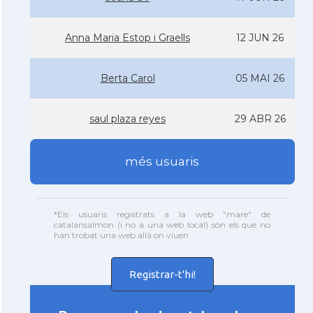
Anna Maria Estop i Graells
12 JUN 26
Berta Carol
05 MAI 26
saul plaza reyes
29 ABR 26
més usuaris
*Els usuaris registrats a la web "mare" de
catalansalmon (i no a una web local) són els que no
han trobat una web allà on viuen
Registrar-t'hi!