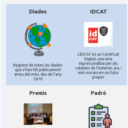
Diades
IDCAT
L'IDCAT és un Certificat
Digital, una eina
imprescindible per als
Registre de totes les diades
catalans de l'exterior, ara, i
que s'han fet públicament
més encara en un futur
arreu del món, des de l'any
proper
2018
Premis
Padró