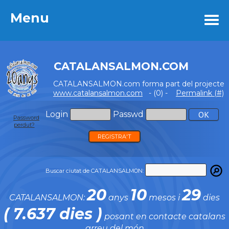
Menu
Menu
CATALANSALMON.COM
CATALANSALMON.com forma part del projecte
www.catalansalmon.com
- (0) -
Permalink (#)
Login
Passwd
Password
perdut?
REGISTRA'T
Buscar ciutat de CATALANSALMON:
20
10
29
CATALANSALMON:
anys
mesos i
dies
( 7.637 dies )
posant en contacte catalans
arreu del món