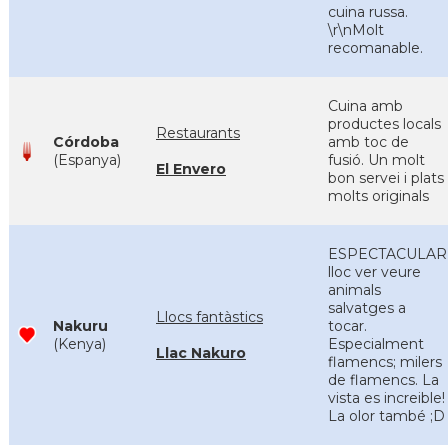
cuina russa.
\r\nMolt
recomanable.
Cuina amb
productes locals
Restaurants
Córdoba
amb toc de
(Espanya)
fusió. Un molt
El Envero
bon servei i plats
molts originals
ESPECTACULAR
lloc ver veure
animals
salvatges a
Llocs fantàstics
Nakuru
tocar.
(Kenya)
Especialment
Llac Nakuro
flamencs; milers
de flamencs. La
vista es increible!
La olor també ;D