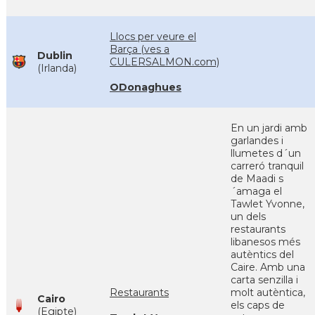
Llocs per veure el
Barça (ves a
Dublin
CULERSALMON.com)
(Irlanda)
ODonaghues
En un jardi amb
garlandes i
llumetes d´un
carreró tranquil
de Maadi s
´amaga el
Tawlet Yvonne,
un dels
restaurants
libanesos més
autèntics del
Caire. Amb una
carta senzilla i
Restaurants
molt autèntica,
Cairo
els caps de
(Egipte)