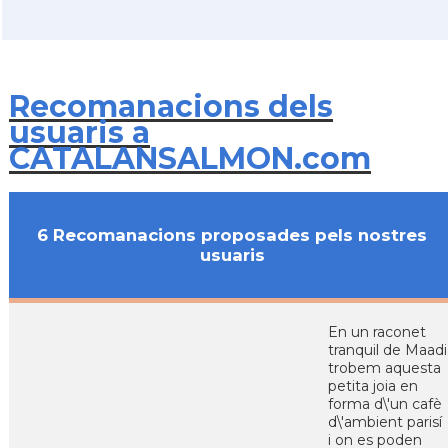
Recomanacions dels
usuaris a
CATALANSALMON.com
6 Recomanacions proposades pels nostres
usuaris
En un raconet
tranquil de Maadi
trobem aquesta
petita joia en
forma d\'un cafè
d\'ambient parisí
i on es poden