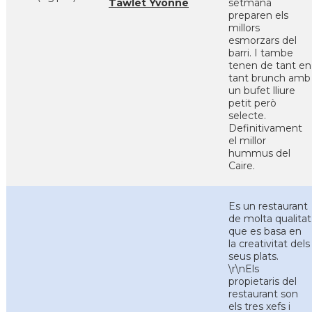
Tawlet Yvonne
setmana
preparen els
millors
esmorzars del
barri. I tambe
tenen de tant en
tant brunch amb
un bufet lliure
petit però
selecte.
Definitivament
el millor
hummus del
Caire.
Es un restaurant
de molta qualitat
que es basa en
la creativitat dels
seus plats.
\r\nEls
propietaris del
restaurant son
els tres xefs i