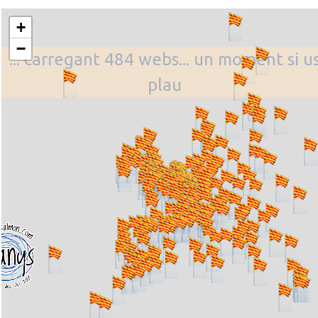
+
−
... carregant 484 webs... un moment si u
plau