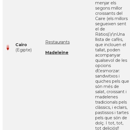
menjar els
segons millor
croissants del
Caire (els millors
segueixen sent
el de
Ràtios).\r\nUna
llista de cafès,
Restaurants
Cairo
que inclouen el
(Egipte)
tallat, poden
Madeleine
acompanyar
qualsevol de les
opcions
d\'esmorzar:
sandwitxos i
quiches pels que
són més de
salat, croissant i
madelenes
tradicionals pels
clàssics, i eclairs,
pastissos i tartes
pels que són de
dolç. I tot, tot,
tot deliciós!!