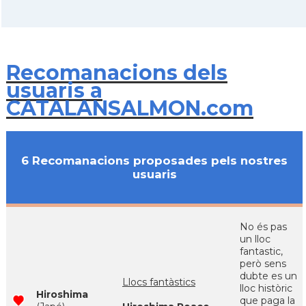
Recomanacions dels
usuaris a
CATALANSALMON.com
6 Recomanacions proposades pels nostres
usuaris
No és pas
un lloc
fantastic,
però sens
dubte es un
Llocs fantàstics
lloc històric
Hiroshima
que paga la