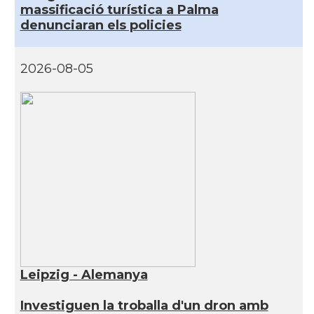
massificació turística a Palma
denunciaran els policies
2026-08-05
Leipzig - Alemanya
Investiguen la troballa d'un dron amb