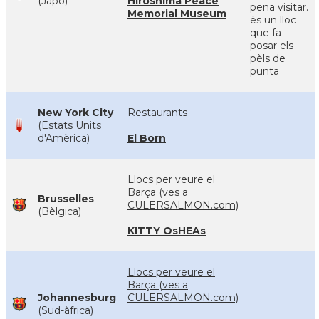
(Japó)
Hiroshima Peace
pena visitar.
Memorial Museum
és un lloc
que fa
posar els
pèls de
punta
New York City
Restaurants
(Estats Units
d'Amèrica)
El Born
Llocs per veure el
Barça (ves a
Brusselles
CULERSALMON.com)
(Bèlgica)
KITTY OsHEAs
Llocs per veure el
Barça (ves a
Johannesburg
CULERSALMON.com)
(Sud-àfrica)