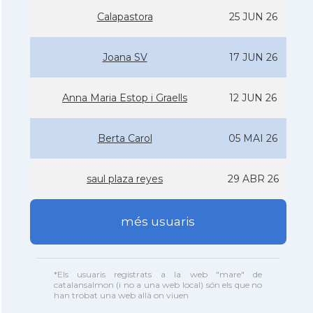
Calapastora
25 JUN 26
Joana SV
17 JUN 26
Anna Maria Estop i Graells
12 JUN 26
Berta Carol
05 MAI 26
saul plaza reyes
29 ABR 26
més usuaris
*Els usuaris registrats a la web "mare" de
catalansalmon (i no a una web local) són els que no
han trobat una web allà on viuen