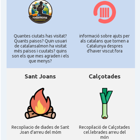
Quantes ciutats has visitat?
informació sobre ajuts per
Quants paisos? Quin usuari
als catalans que tornen a
de catalansalmon ha visitat
Catalunya despres
més països i cuutats? quins
d'haver viscut fora
son els que mes agraden i els
que menys?
Sant Joans
Calçotades
Recopliacio de diades de Sant
Recopilació de Calçotades
Joan d'arreu del móm
cel.lebrades arreu del
món