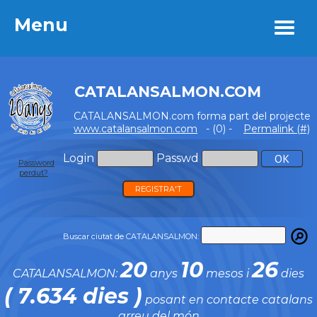
Menu
Menu
CATALANSALMON.COM
CATALANSALMON.com forma part del projecte
www.catalansalmon.com
- (0) -
Permalink (#)
Login
Passwd
Password
perdut?
REGISTRA'T
Buscar ciutat de CATALANSALMON:
20
10
26
CATALANSALMON:
anys
mesos i
dies
( 7.634 dies )
posant en contacte catalans
arreu del món