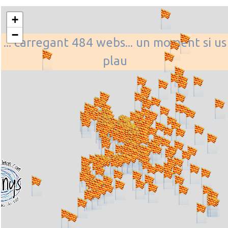
+
−
... carregant 484 webs... un moment si us
plau