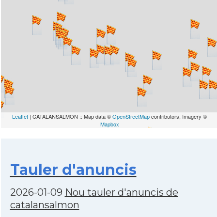
Leaflet
| CATALANSALMON :: Map data ©
OpenStreetMap
contributors, Imagery ©
Mapbox
Tauler d'anuncis
2026-01-09
Nou tauler d'anuncis de
catalansalmon