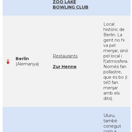
ZOO LAKE
BOWLING CLUB
Local
històric de
Berlin. La
gent no hi
va pel
menjar, sinó
Restaurants
pel local i
Berlin
l\'atmosfera.
(Alemanya)
Zur Henne
Només fan
pollastre,
que és bo (i
te\'l fan
menjar
amb els
dits).
Uluru,
també
conegut
com a