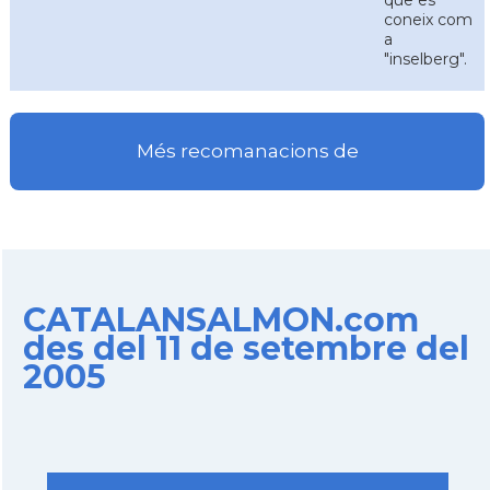
que es
coneix com
a
"inselberg".
Més recomanacions de
CATALANSALMON.com
des del 11 de setembre del
2005