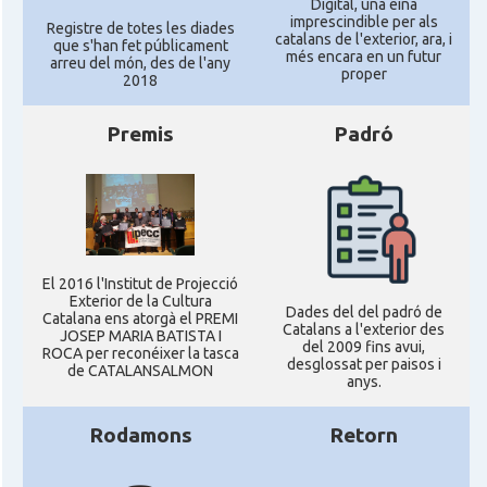
Digital, una eina
imprescindible per als
Registre de totes les diades
catalans de l'exterior, ara, i
que s'han fet públicament
més encara en un futur
arreu del món, des de l'any
proper
2018
Premis
Padró
El 2016 l'Institut de Projecció
Exterior de la Cultura
Dades del del padró de
Catalana ens atorgà el PREMI
Catalans a l'exterior des
JOSEP MARIA BATISTA I
del 2009 fins avui,
ROCA per reconéixer la tasca
desglossat per paisos i
de CATALANSALMON
anys.
Rodamons
Retorn