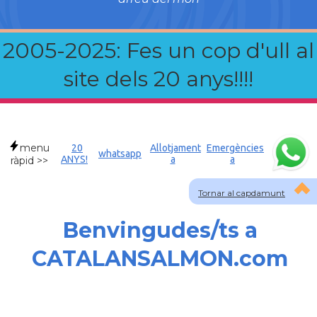
2005-2025: Fes un cop d'ull al
site dels 20 anys!!!!
menu
20
Allotjament
Emergències
whatsapp
ANYS!
a
a
ràpid >>
Tornar al capdamunt
Benvingudes/ts a
CATALANSALMON.com