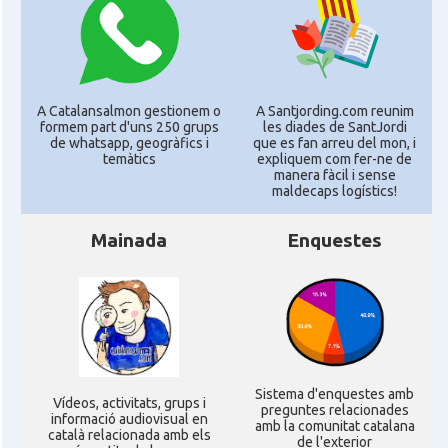
A Catalansalmon gestionem o
A Santjording.com reunim
formem part d'uns 250 grups
les diades de SantJordi
de whatsapp, geogràfics i
que es fan arreu del mon, i
temàtics
expliquem com fer-ne de
manera fàcil i sense
maldecaps logí­stics!
Mainada
Enquestes
Sistema d'enquestes amb
Ví­deos, activitats, grups i
preguntes relacionades
informació audiovisual en
amb la comunitat catalana
català relacionada amb els
de l'exterior