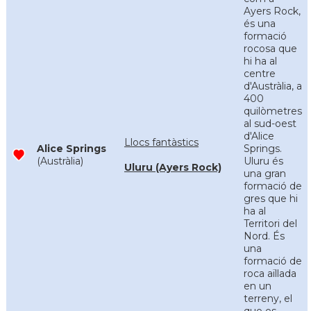
Ayers Rock,
és una
formació
rocosa que
hi ha al
centre
d'Austràlia, a
400
quilòmetres
al sud-oest
d'Alice
Llocs fantàstics
Alice Springs
Springs.
(Austràlia)
Uluru és
Uluru (Ayers Rock)
una gran
formació de
gres que hi
ha al
Territori del
Nord. És
una
formació de
roca aïllada
en un
terreny, el