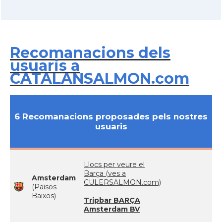
Recomanacions dels
usuaris a
CATALANSALMON.com
6 Recomanacions proposades pels nostres
usuaris
Llocs per veure el
Barça (ves a
Amsterdam
CULERSALMON.com)
(Països
Baixos)
Tripbar BARÇA
Amsterdam BV