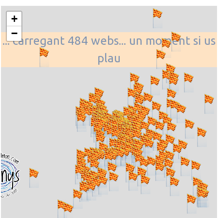
+
−
... carregant 484 webs... un moment si us
plau