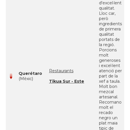
d'excel·lent
qualitat.
Lloc car,
però
ingredients
de primera
qualitat
portats de
la regió.
Porcions
molt
generoses
i excel·lent
Restaurants
atenció per
Querétaro
part de la
(Mèxic)
Tikua Sur - Este
xef a taula.
Molt bon
mezcal
artesanal.
Recomano
molt el
recado
negro un
plat maia
tipic de