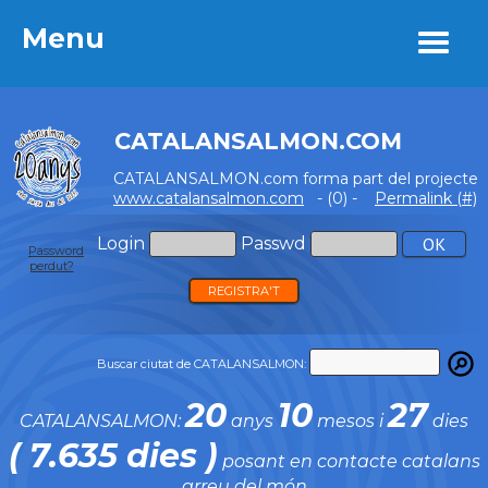
Menu
Menu
CATALANSALMON.COM
CATALANSALMON.com forma part del projecte
www.catalansalmon.com
- (0) -
Permalink (#)
Login
Passwd
Password
perdut?
REGISTRA'T
Buscar ciutat de CATALANSALMON:
20
10
27
CATALANSALMON:
anys
mesos i
dies
( 7.635 dies )
posant en contacte catalans
arreu del món