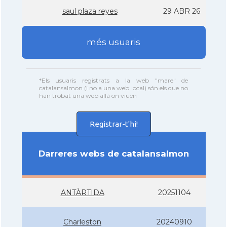
saul plaza reyes
29 ABR 26
més usuaris
*Els usuaris registrats a la web "mare" de
catalansalmon (i no a una web local) són els que no
han trobat una web allà on viuen
Registrar-t'hi!
Darreres webs de catalansalmon
ANTÀRTIDA
20251104
Charleston
20240910