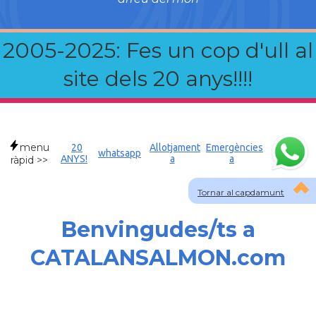
2005-2025: Fes un cop d'ull al
site dels 20 anys!!!!
menu
20
Allotjament
Emergències
whatsapp
ANYS!
a
a
ràpid >>
Tornar al capdamunt
Benvingudes/ts a
CATALANSALMON.com