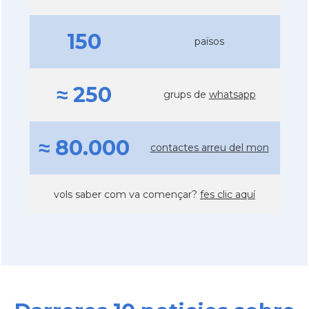
150
països
≈ 250
grups de
whatsapp
≈ 80.000
contactes arreu del mon
vols saber com va començar?
fes clic aquí