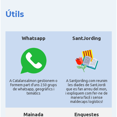
Útils
Whatsapp
SantJording
A Catalansalmon gestionem o
A Santjording.com reunim
formem part d'uns 250 grups
les diades de SantJordi
de whatsapp, geogràfics i
que es fan arreu del mon,
temàtics
i expliquem com fer-ne de
manera fàcil i sense
maldecaps logí­stics!
Mainada
Enquestes