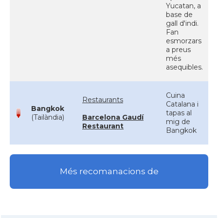
Yucatan, a
base de
gall d'indi.
Fan
esmorzars
a preus
més
asequibles.
Cuina
Restaurants
Catalana i
Bangkok
tapas al
(Tailàndia)
Barcelona Gaudí
mig de
Restaurant
Bangkok
Més recomanacions de