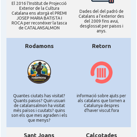
El 2016 l'Institut de Projecció
Exterior de la Cultura
Dades del del padró de
Catalana ens atorgà el PREMI
Catalans a l'exterior des
JOSEP MARIA BATISTA I
del 2009 fins avui,
ROCA per reconéixer la tasca
desglossat per paisos i
de CATALANSALMON
anys.
Rodamons
Retorn
Quantes ciutats has visitat?
informació sobre ajuts per
Quants paisos? Quin usuari
als catalans que tornen a
de catalansalmon ha visitat
Catalunya despres
més països i cuutats? quins
d'haver viscut fora
son els que mes agraden i els
que menys?
Sant Joans
Calçotades