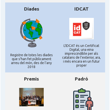
Diades
IDCAT
L'IDCAT és un Certificat
Digital, una eina
imprescindible per als
Registre de totes les diades
catalans de l'exterior, ara,
que s'han fet públicament
i més encara en un futur
arreu del món, des de l'any
proper
2018
Premis
Padró