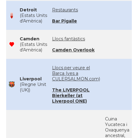
Detroit
Restaurants
(Estats Units
d'Amèrica)
Bar Pigalle
Camden
Llocs fantàstics
(Estats Units
d'Amèrica)
Camden Overlook
Llocs per veure el
Barça (ves a
Liverpool
CULERSALMON.com)
(Regne Unit
(UK))
The LIVERPOOL
Bierkeller (at
Liverpool ONE)
Cuina
Yucateca i
Oxaquenya
ancestral,