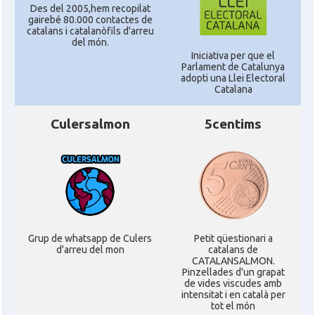
Des del 2005,hem recopilat
gairebé 80.000 contactes de
catalans i catalanòfils d'arreu
del món.
Iniciativa per que el
Parlament de Catalunya
adopti una Llei Electoral
Catalana
Culersalmon
5centims
Grup de whatsapp de Culers
Petit qüestionari a
d'arreu del mon
catalans de
CATALANSALMON.
Pinzellades d'un grapat
de vides viscudes amb
intensitat i en català per
tot el món