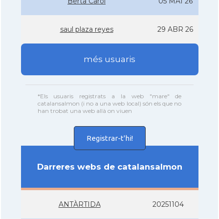
Berta Carol
05 MAI 26
saul plaza reyes
29 ABR 26
més usuaris
*Els usuaris registrats a la web "mare" de
catalansalmon (i no a una web local) són els que no
han trobat una web allà on viuen
Registrar-t'hi!
Darreres webs de catalansalmon
ANTÀRTIDA
20251104