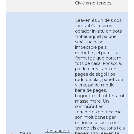
Civic amb tendes.
Leaven és un dels dos
forns al Caire amb
obrador in-situ on pots
trobar aquell pa que
serà una base
impecable pels
embotits, el pernil i el
formatge que portem
tots de casa. Focaccia,
pa de cereals, pa de
pagès de sègol i pà
rodó de blat, panets de
viena, pà de motlle,
barra de pagès,
baguette... I tot fet amb
massa mare. Un
somni.\r\nLes
torradetes de focaccia
són molt bones per
endur-se a casa, com
també els croutons i els
Restaurants
Cairo
bagels. \r\nLeaven té