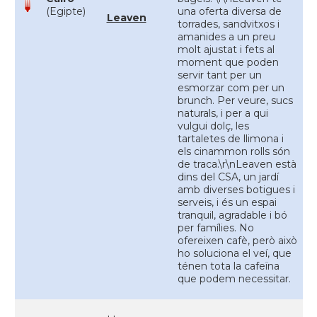
(Egipte)
una oferta diversa de
Leaven
torrades, sandvitxos i
amanides a un preu
molt ajustat i fets al
moment que poden
servir tant per un
esmorzar com per un
brunch. Per veure, sucs
naturals, i per a qui
vulgui dolç, les
tartaletes de llimona i
els cinammon rolls són
de traca.\r\nLeaven està
dins del CSA, un jardí
amb diverses botigues i
serveis, i és un espai
tranquil, agradable i bó
per famílies. No
ofereixen cafè, però això
ho soluciona el veí, que
ténen tota la cafeïna
que podem necessitar.