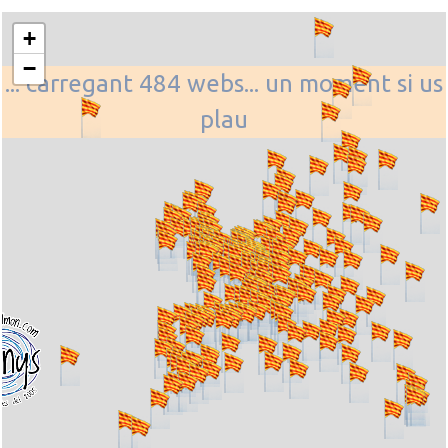
+
−
... carregant 484 webs... un moment si us
plau