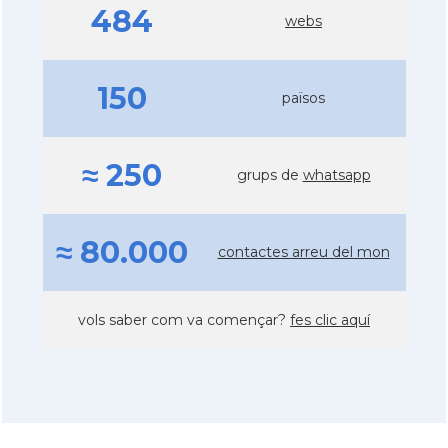
484
webs
150
països
≈ 250
grups de
whatsapp
≈ 80.000
contactes arreu del mon
vols saber com va començar?
fes clic aquí