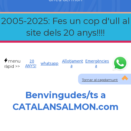
2005-2025: Fes un cop d'ull al
site dels 20 anys!!!!
menu
20
Allotjament
Emergències
whatsapp
ANYS!
a
a
ràpid >>
Tornar al capdamunt
Benvingudes/ts a
CATALANSALMON.com