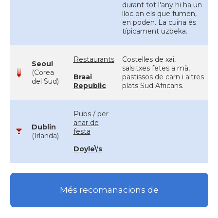
durant tot l'any hi ha un
lloc on els que fumen,
en poden. La cuina és
típicament uzbeka.
Restaurants
Costelles de xai,
Seoul
salsitxes fetes a mà,
(Corea
Braai
pastissos de carn i altres
del Sud)
Republic
plats Sud Africans.
Pubs / per
anar de
Dublin
festa
(Irlanda)
Doyle\'s
Més recomanacions de