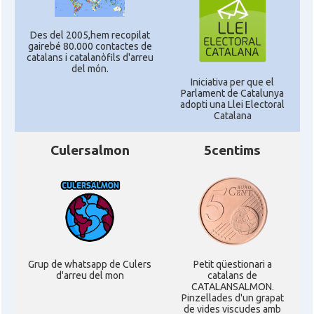
Des del 2005,hem recopilat
gairebé 80.000 contactes de
catalans i catalanòfils d'arreu
del món.
Iniciativa per que el
Parlament de Catalunya
adopti una Llei Electoral
Catalana
Culersalmon
5centims
Grup de whatsapp de Culers
Petit qüestionari a
d'arreu del mon
catalans de
CATALANSALMON.
Pinzellades d'un grapat
de vides viscudes amb