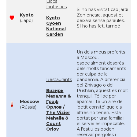
Llocs
fantàstics
Si no has visitat cap jardí
Kyoto
Zen encara, aquest et
Kyoto
(Japó)
deixarà sense paraules.
Gyoen
SI ho has fet, també
National
Garden
Un dels meus preferits
a Moscou,
especialment després
dels molts tancaments
per culpa de la
Restaurants
pandèmia. A diferència
del Zhivago o del
Визирь
Pushkin, aquest és molt
Махалля &
tranquil. Té lloc per
Moscow
Граф
aparcar i té un aire de
(Rússia)
Орлов /
'petit comité' que els
The Vizier
altres no tenen. Està
Mahalla &
portat per una família i
Count
el servei és impecable.
Orlov
A l'estiu es poden
reservar pèrgoles i