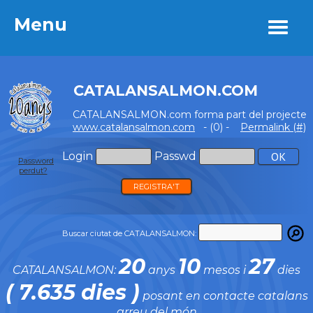
Menu
Menu
CATALANSALMON.COM
CATALANSALMON.com forma part del projecte
www.catalansalmon.com
- (0) -
Permalink (#)
Login
Passwd
Password
perdut?
REGISTRA'T
Buscar ciutat de CATALANSALMON:
20
10
27
CATALANSALMON:
anys
mesos i
dies
( 7.635 dies )
posant en contacte catalans
arreu del món