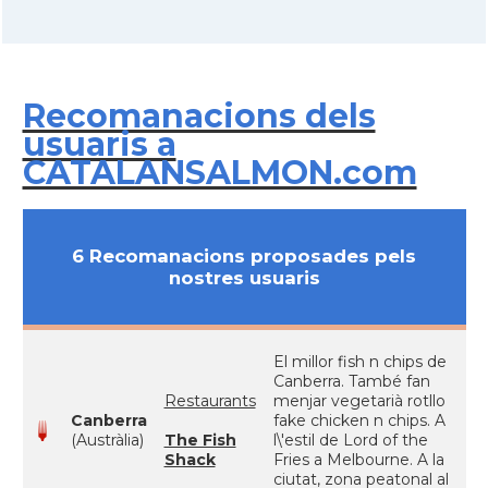
Recomanacions dels
usuaris a
CATALANSALMON.com
6 Recomanacions proposades pels
nostres usuaris
El millor fish n chips de
Canberra. També fan
Restaurants
menjar vegetarià rotllo
Canberra
fake chicken n chips. A
(Austràlia)
The Fish
l\'estil de Lord of the
Shack
Fries a Melbourne. A la
ciutat, zona peatonal al