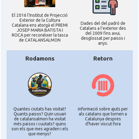
El 2016 l'Institut de Projecció
Exterior de la Cultura
Dades del del padró de
Catalana ens atorgà el PREMI
Catalans a l'exterior des
JOSEP MARIA BATISTA I
del 2009 fins avui,
ROCA per reconéixer la tasca
desglossat per paisos i
de CATALANSALMON
anys.
Rodamons
Retorn
Quantes ciutats has visitat?
informació sobre ajuts per
Quants paisos? Quin usuari
als catalans que tornen a
de catalansalmon ha visitat
Catalunya despres
més països i cuutats? quins
d'haver viscut fora
son els que mes agraden i els
que menys?