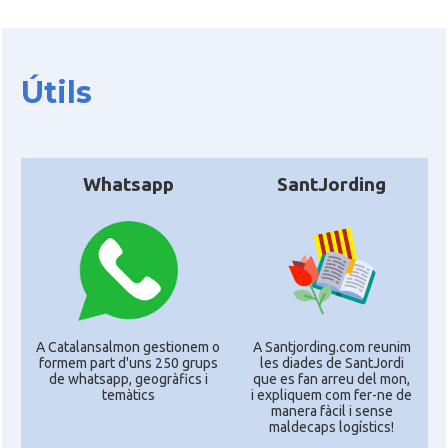
Útils
Whatsapp
SantJording
A Catalansalmon gestionem o
A Santjording.com reunim
formem part d'uns 250 grups
les diades de SantJordi
de whatsapp, geogràfics i
que es fan arreu del mon,
temàtics
i expliquem com fer-ne de
manera fàcil i sense
maldecaps logí­stics!