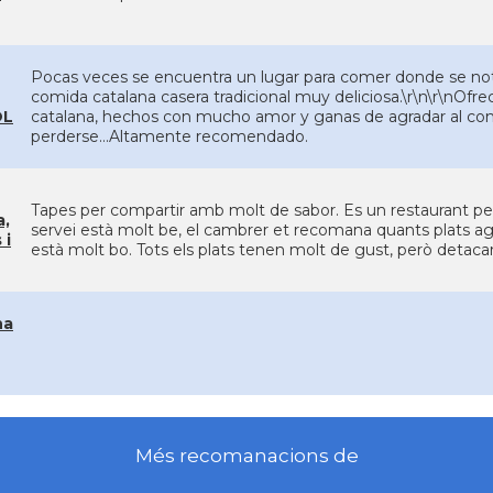
Pocas veces se encuentra un lugar para comer donde se nota
comida catalana casera tradicional muy deliciosa.\r\n\r\nOfre
OL
catalana, hechos con mucho amor y ganas de agradar al com
perderse...Altamente recomendado.
Tapes per compartir amb molt de sabor. Es un restaurant petit,
a,
servei està molt be, el cambrer et recomana quants plats ag
 i
està molt bo. Tots els plats tenen molt de gust, però detacari
na
Més recomanacions de