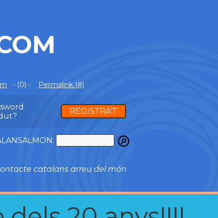
.COM
om
- (0) -
Permalink (#)
ssword
REGISTRA'T
dut?
ATALANSALMON:
ontacte catalans arreu del món
 dels 20 anys!!!!