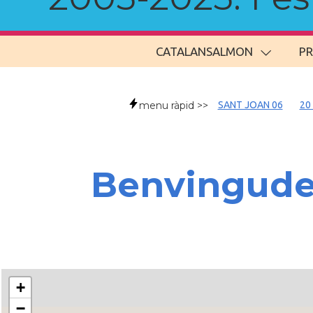
CATALANSALMON
P
menu ràpid >>
SANT JOAN 06
20
Benvingud
+
−