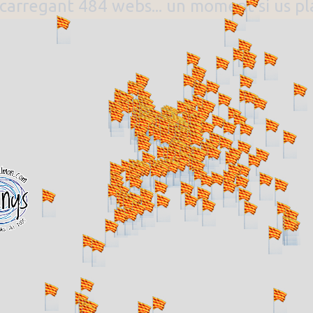
. carregant 484 webs... un moment si us p