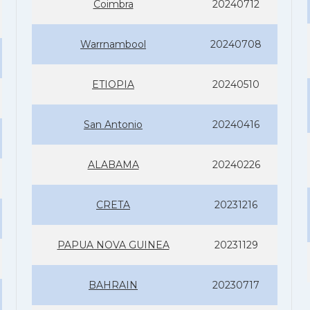
Coimbra
20240712
Warrnambool
20240708
ETIOPIA
20240510
San Antonio
20240416
ALABAMA
20240226
CRETA
20231216
PAPUA NOVA GUINEA
20231129
BAHRAIN
20230717