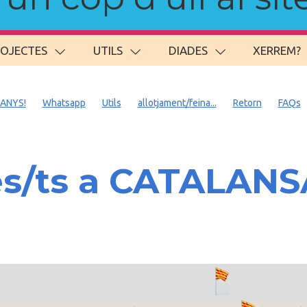
ROJECTES
UTILS
DIADES
XERREM?
 ANYS!
Whatsapp
Utils
allotjament/feina...
Retorn
FAQs
es/ts a CATALAN