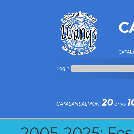
C
CATALA
Login
20
1
CATALANSALMON:
anys
2005-2025: Fes u