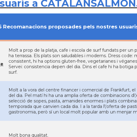
usuaris a CATALANSALMON
6 Recomanacions proposades pels nostres usuari
Molt a prop de la platja, cafe i escola de surf fundats per un 
ha terrassa. Els plats son saludables i moderns. Dress code: mo
consistent, hi ha options gluten-free, vegetarianes i végane
fe
Servei: consistencia depen del dia. Dins el cafe hi ha botiga
surf.
Molt a la vora del centre financer i comercial de Frankfurt, el
del dia. Pel matí hi ha una amplia oferta de combinacions d\'
selecció de sopes, pasta, amanides enormes i plats combinats 
temporada que canvien cada dia. I a la tarda l\'oferta de pasti
gastronomia, però sí un local molt popular amb un menjar mol
n
Molt bona qualitat.