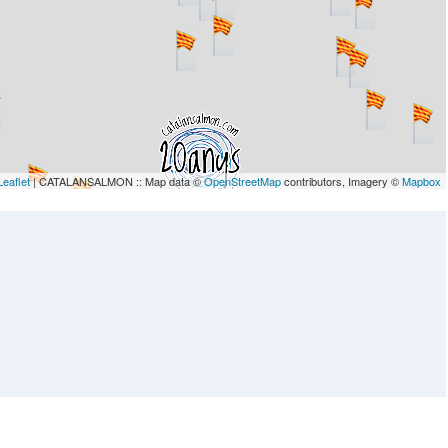
Leaflet
| CATALANSALMON :: Map data ©
OpenStreetMap
contributors, Imagery ©
Mapbox