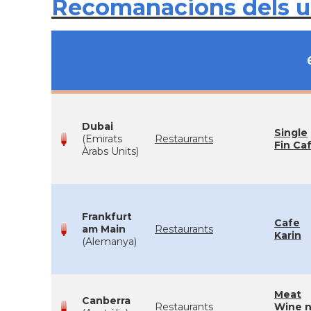
Recomanacions dels 
Dubai
Single
(Emirats
Restaurants
Fin Ca
Àrabs Units)
Frankfurt
Cafe
am Main
Restaurants
Karin
(Alemanya)
Meat
Canberra
Restaurants
Wine 