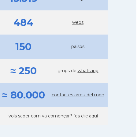
484
webs
150
països
≈ 250
grups de
whatsapp
≈ 80.000
contactes arreu del mon
vols saber com va començar?
fes clic aquí