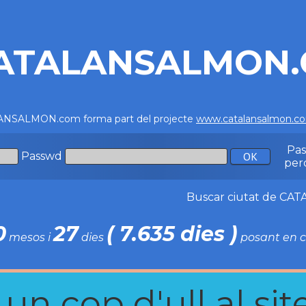
ATALANSALMON
NSALMON.com forma part del projecte
www.catalansalmon.c
Pa
Passwd
per
Buscar ciutat de C
0
27
( 7.635 dies )
mesos i
dies
posant en c
n cop d'ull al site