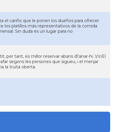
 el cariño que le ponen los dueños para ofrecer
ce los platillos más representativos de la comida
ensal. Sin duda es un lugar para no
 per tant, es millor reservar abans d\'anar-hi. \r\nEl
afar segons les persones que sigueu, i el menjar
a la truita oberta.