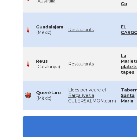
(Austràlia)
Co
Guadalajara
EL
Restaurants
(Mèxic)
CARG
La
Reus
Mariet
Restaurants
(Catalunya)
platets
tapes
Llocs per veure el
Taber
Querétaro
Barça (ves a
Santa
(Mèxic)
CULERSALMON.com)
Maria