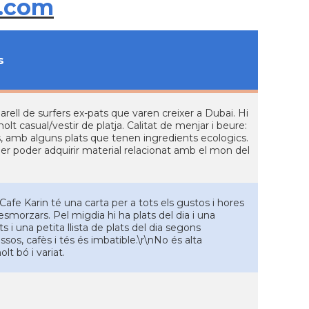
.com
s
parell de surfers ex-pats que varen creixer a Dubai. Hi
lt casual/vestir de platja. Calitat de menjar i beure:
s, amb alguns plats que tenen ingredients ecologics.
 per poder adquirir material relacionat amb el mon del
 Cafe Karin té una carta per a tots els gustos i hores
esmorzars. Pel migdia hi ha plats del dia i una
i una petita llista de plats del dia segons
ssos, cafès i tés és imbatible.\r\nNo és alta
t bó i variat.