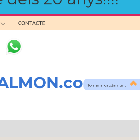
CONTACTE
SALMON.com
Tornar al capdamunt