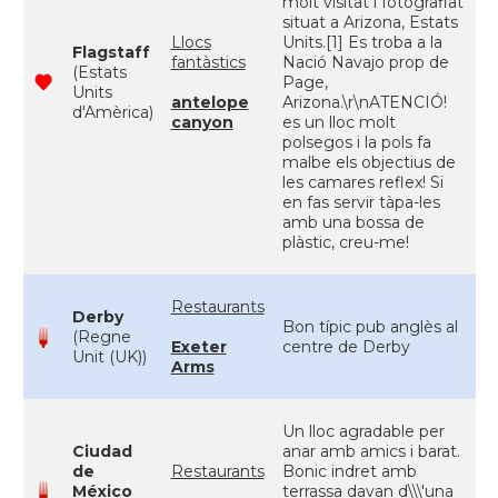
molt visitat i fotografiat
situat a Arizona, Estats
Llocs
Units.[1] Es troba a la
Flagstaff
fantàstics
Nació Navajo prop de
(Estats
Page,
Units
antelope
Arizona.\r\nATENCIÓ!
d'Amèrica)
canyon
es un lloc molt
polsegos i la pols fa
malbe els objectius de
les camares reflex! Si
en fas servir tàpa-les
amb una bossa de
plàstic, creu-me!
Restaurants
Derby
Bon típic pub anglès al
(Regne
Exeter
centre de Derby
Unit (UK))
Arms
Un lloc agradable per
Ciudad
anar amb amics i barat.
de
Restaurants
Bonic indret amb
México
terrassa davan d\\\'una