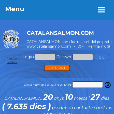
Menu
Menu
CATALANSALMON.COM
CATALANSALMON.com forma part del projecte
www.catalansalmon.com
- (0) -
Permalink (#)
Login
Passwd
Password
perdut?
REGISTRA'T
Buscar ciutat de CATALANSALMON:
20
10
27
CATALANSALMON:
anys
mesos i
dies
( 7.635 dies )
posant en contacte catalans
arreu del món