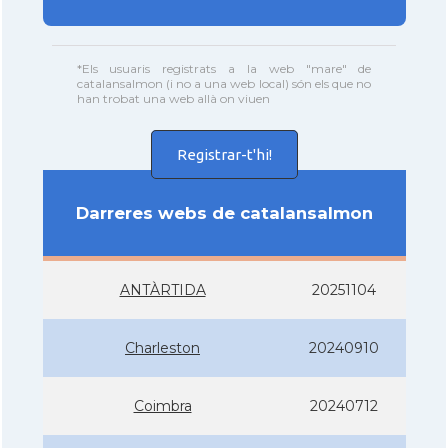
*Els usuaris registrats a la web "mare" de
catalansalmon (i no a una web local) són els que no
han trobat una web allà on viuen
Registrar-t'hi!
Darreres webs de catalansalmon
ANTÀRTIDA
20251104
Charleston
20240910
Coimbra
20240712