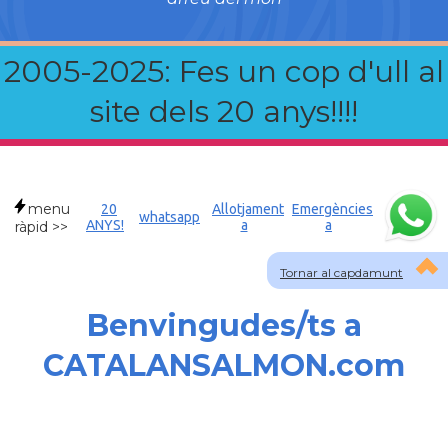
2005-2025: Fes un cop d'ull al
site dels 20 anys!!!!
menu
20
Allotjament
Emergències
whatsapp
ANYS!
a
a
ràpid >>
Tornar al capdamunt
Benvingudes/ts a
CATALANSALMON.com