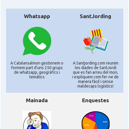
Whatsapp
SantJording
A Catalansalmon gestionem o
A Santjording.com reunim
formem part d'uns 250 grups
les diades de SantJordi
de whatsapp, geogràfics i
que es fan arreu del mon,
temàtics
i expliquem com fer-ne de
manera fàcil i sense
maldecaps logí­stics!
Mainada
Enquestes