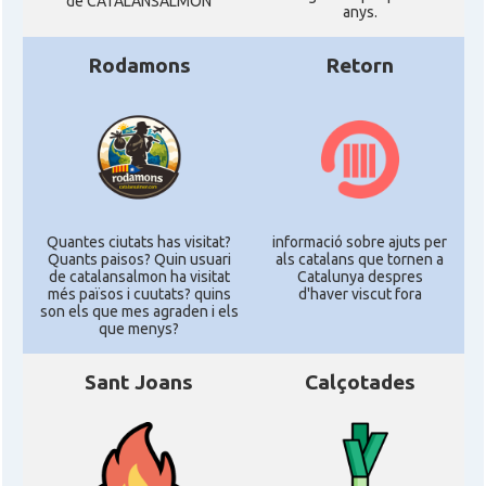
de CATALANSALMON
anys.
Rodamons
Retorn
Quantes ciutats has visitat?
informació sobre ajuts per
Quants paisos? Quin usuari
als catalans que tornen a
de catalansalmon ha visitat
Catalunya despres
més països i cuutats? quins
d'haver viscut fora
son els que mes agraden i els
que menys?
Sant Joans
Calçotades