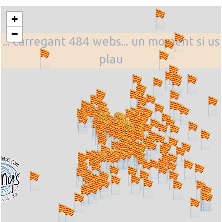
+
−
... carregant 484 webs... un moment si us
plau