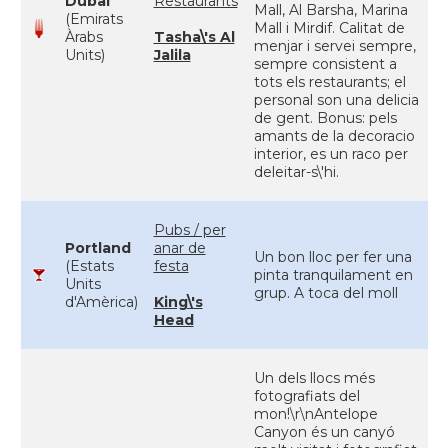
Dubai
Restaurants
Mall, Al Barsha, Marina
(Emirats
Mall i Mirdif. Calitat de
Àrabs
Tasha\'s Al
menjar i servei sempre,
Units)
Jalila
sempre consistent a
tots els restaurants; el
personal son una delicia
de gent. Bonus: pels
amants de la decoracio
interior, es un raco per
deleitar-s\'hi.
Pubs / per
Portland
anar de
Un bon lloc per fer una
(Estats
festa
pinta tranquilament en
Units
grup. A toca del moll
d'Amèrica)
King\'s
Head
Un dels llocs més
fotografiats del
mon!\r\nAntelope
Canyon és un canyó