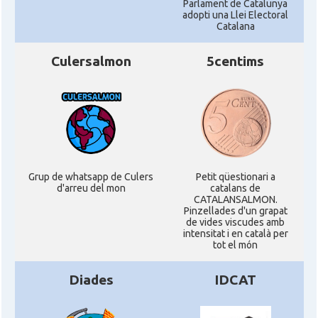
Parlament de Catalunya
adopti una Llei Electoral
Catalana
Culersalmon
5centims
Grup de whatsapp de Culers
Petit qüestionari a
d'arreu del mon
catalans de
CATALANSALMON.
Pinzellades d'un grapat
de vides viscudes amb
intensitat i en català per
tot el món
Diades
IDCAT