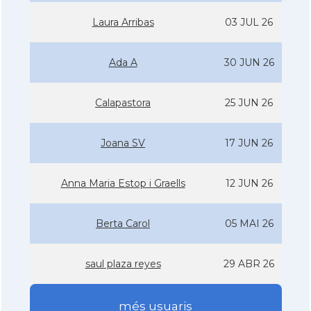
Laura Arribas
03 JUL 26
Ada A
30 JUN 26
Calapastora
25 JUN 26
Joana SV
17 JUN 26
Anna Maria Estop i Graells
12 JUN 26
Berta Carol
05 MAI 26
saul plaza reyes
29 ABR 26
més usuaris