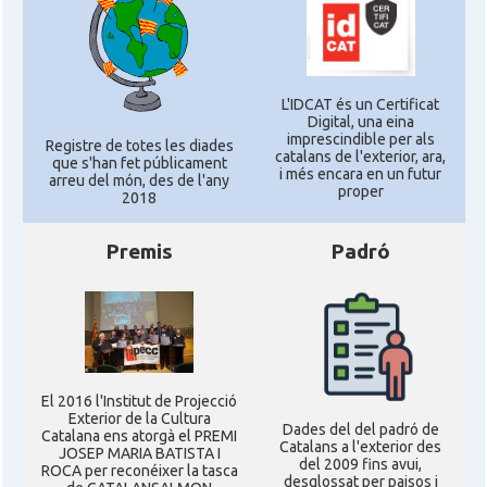
L'IDCAT és un Certificat
Digital, una eina
imprescindible per als
Registre de totes les diades
catalans de l'exterior, ara,
que s'han fet públicament
i més encara en un futur
arreu del món, des de l'any
proper
2018
Premis
Padró
El 2016 l'Institut de Projecció
Exterior de la Cultura
Dades del del padró de
Catalana ens atorgà el PREMI
Catalans a l'exterior des
JOSEP MARIA BATISTA I
del 2009 fins avui,
ROCA per reconéixer la tasca
desglossat per paisos i