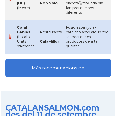
(DF)
Non Solo
placeta.\\r\\nCada dia
(Mèxic)
fan promocions
diferents.
Coral
Fusiò espanyola-
Gables
Restaurants
catalana amb algun toc
(Estats
llatinoamericà,
Units
CalaMillor
productes de alta
d'Amèrica)
qualitat
Més recomanacions de
CATALANSALMON.com
des del 11 de setembre