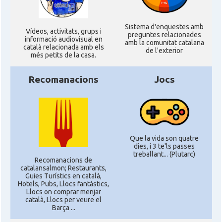
Sistema d'enquestes amb
Ví­deos, activitats, grups i
preguntes relacionades
informació audiovisual en
amb la comunitat catalana
català relacionada amb els
de l'exterior
més petits de la casa.
Recomanacions
Jocs
Que la vida son quatre
dies, i 3 te'ls passes
treballant... (Plutarc)
Recomanacions de
catalansalmon; Restaurants,
Guies Turístics en català,
Hotels, Pubs, Llocs fantàstics,
Llocs on comprar menjar
català, Llocs per veure el
Barça ...