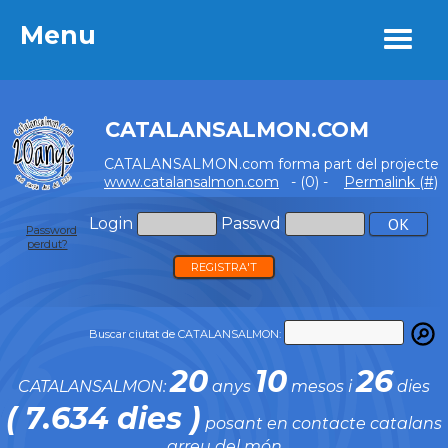
Menu
Menu
CATALANSALMON.COM
CATALANSALMON.com forma part del projecte
www.catalansalmon.com
- (0) -
Permalink (#)
Login
Passwd
Password
perdut?
REGISTRA'T
Buscar ciutat de CATALANSALMON:
20
10
26
CATALANSALMON:
anys
mesos i
dies
( 7.634 dies )
posant en contacte catalans
arreu del món