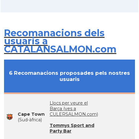
Recomanacions dels
usuaris a
CATALANSALMON.com
6 Recomanacions proposades pels nostres
usuaris
Llocs per veure el
Barça (ves a
Cape Town
CULERSALMON.com)
(Sud-àfrica)
Tommys Sport and
Party Bar