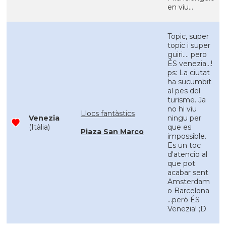
en viu...
Topic, super
topic i super
guiri.... pero
ÉS venezia...!
ps: La ciutat
ha sucumbit
al pes del
turisme. Ja
no hi viu
Llocs fantàstics
Venezia
ningu per
(Itàlia)
que es
Piaza San Marco
impossible.
Es un toc
d'atencio al
que pot
acabar sent
Amsterdam
o Barcelona
...però ÉS
Venezia! ;D