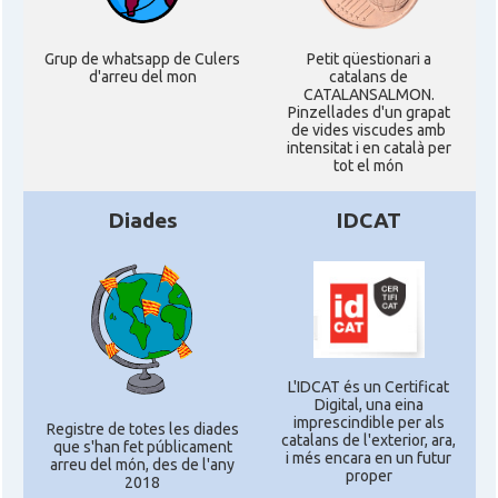
Grup de whatsapp de Culers
Petit qüestionari a
d'arreu del mon
catalans de
CATALANSALMON.
Pinzellades d'un grapat
de vides viscudes amb
intensitat i en català per
tot el món
Diades
IDCAT
L'IDCAT és un Certificat
Digital, una eina
imprescindible per als
Registre de totes les diades
catalans de l'exterior, ara,
que s'han fet públicament
i més encara en un futur
arreu del món, des de l'any
proper
2018