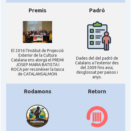
Premis
Padró
El 2016 l'Institut de Projecció
Exterior de la Cultura
Dades del del padró de
Catalana ens atorgà el PREMI
Catalans a l'exterior des
JOSEP MARIA BATISTA I
del 2009 fins avui,
ROCA per reconéixer la tasca
desglossat per paisos i
de CATALANSALMON
anys.
Rodamons
Retorn