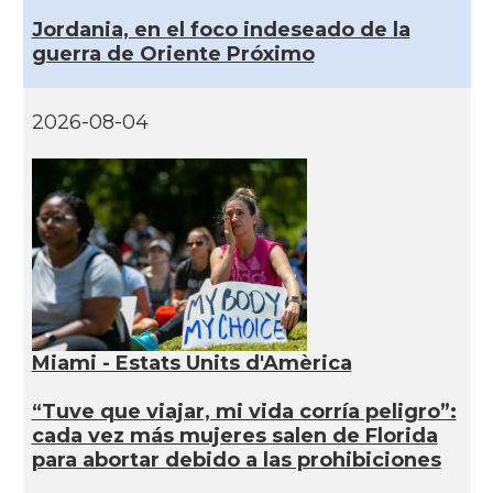
Jordania, en el foco indeseado de la
guerra de Oriente Próximo
2026-08-04
Miami - Estats Units d'Amèrica
“Tuve que viajar, mi vida corría peligro”:
cada vez más mujeres salen de Florida
para abortar debido a las prohibiciones