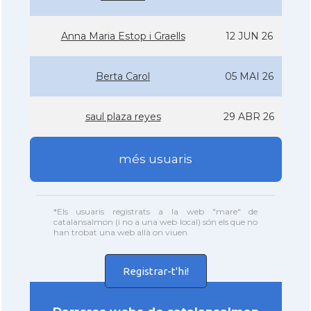
Anna Maria Estop i Graells
12 JUN 26
Berta Carol
05 MAI 26
saul plaza reyes
29 ABR 26
més usuaris
*Els usuaris registrats a la web "mare" de
catalansalmon (i no a una web local) són els que no
han trobat una web allà on viuen
Registrar-t'hi!