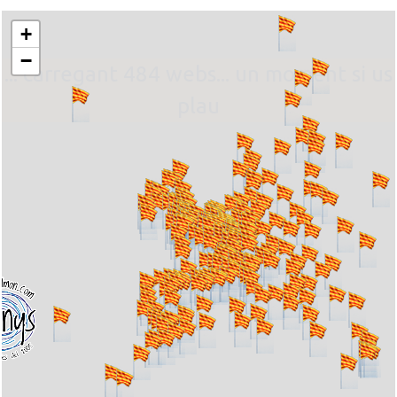
+
−
... carregant 484 webs... un moment si us
plau