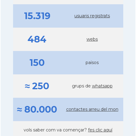
15.319
usuaris registrats
484
webs
150
països
≈ 250
grups de
whatsapp
≈ 80.000
contactes arreu del mon
vols saber com va començar?
fes clic aquí