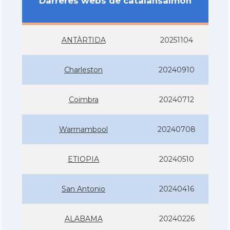
Darreres webs de catalansalmon
ANTÀRTIDA
20251104
Charleston
20240910
Coimbra
20240712
Warrnambool
20240708
ETIOPIA
20240510
San Antonio
20240416
ALABAMA
20240226