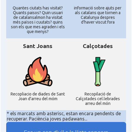
Quantes ciutats has visitat?
informació sobre ajuts per
Quants paisos? Quin usuari
als catalans que tornen a
de catalansalmon ha visitat
Catalunya despres
més països i cuutats? quins
d'haver viscut fora
son els que mes agraden i els
que menys?
Sant Joans
Calçotades
Recopliacio de diades de Sant
Recopilació de
Joan d'arreu del móm
Calçotades cel.lebrades
arreu del món
* els marcats amb asterisc, estan encara pendents de
recuperar. Paciència joves padawans...