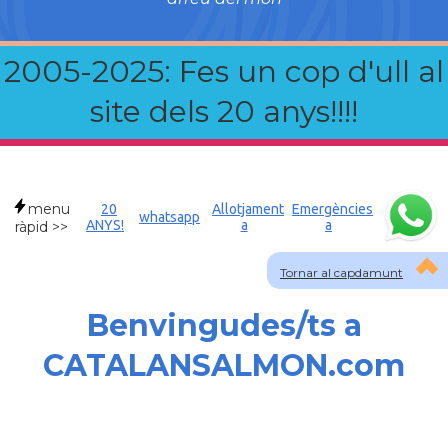
2005-2025: Fes un cop d'ull al
site dels 20 anys!!!!
menu
20
Allotjament
Emergències
whatsapp
ANYS!
a
a
ràpid >>
Tornar al capdamunt
Benvingudes/ts a
CATALANSALMON.com