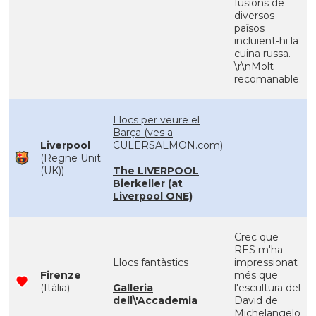
fusions de
diversos
països
incluient-hi la
cuina russa.
\r\nMolt
recomanable.
Llocs per veure el
Barça (ves a
Liverpool
CULERSALMON.com)
(Regne Unit
(UK))
The LIVERPOOL
Bierkeller (at
Liverpool ONE)
Crec que
RES m'ha
Llocs fantàstics
impressionat
Firenze
més que
(Itàlia)
Galleria
l'escultura del
dell\'Accademia
David de
Michelangelo