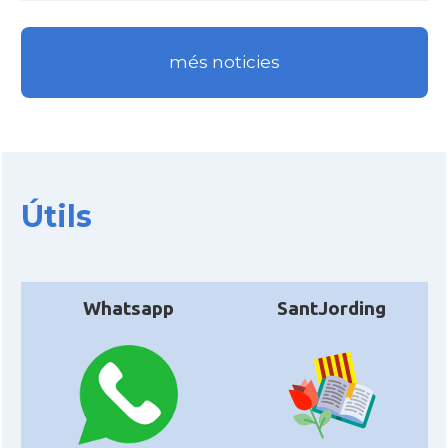
més noticies
Útils
Whatsapp
SantJording