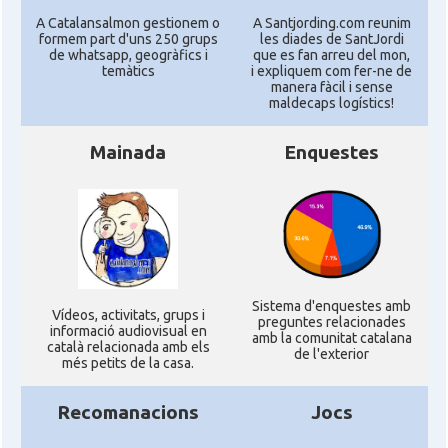
A Catalansalmon gestionem o
A Santjording.com reunim
formem part d'uns 250 grups
les diades de SantJordi
de whatsapp, geogràfics i
que es fan arreu del mon,
temàtics
i expliquem com fer-ne de
manera fàcil i sense
maldecaps logí­stics!
Mainada
Enquestes
Sistema d'enquestes amb
Ví­deos, activitats, grups i
preguntes relacionades
informació audiovisual en
amb la comunitat catalana
català relacionada amb els
de l'exterior
més petits de la casa.
Recomanacions
Jocs