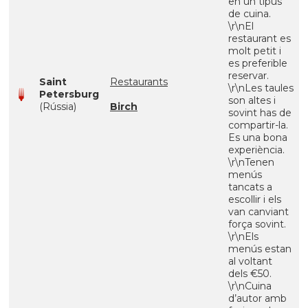
en un tipus
de cuina.
\r\nEl
restaurant es
molt petit i
es preferible
reservar.
Saint
Restaurants
\r\nLes taules
Petersburg
son altes i
(Rússia)
Birch
sovint has de
compartir-la.
Es una bona
experiència.
\r\nTenen
menús
tancats a
escollir i els
van canviant
força sovint.
\r\nEls
menús estan
al voltant
dels €50.
\r\nCuina
d’autor amb