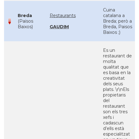
Cuina
Breda
Restaurants
catalana a
(Països
Breda; però a
Baixos)
GAUDIM
Breda, Paisos
Baixos ;)
Es un
restaurant de
molta
qualitat que
es basa en la
creativitat
dels seus
plats. \r\nEls
propietaris
del
restaurant
son els tres
xefs i
cadascun
d’ells està
especialitzat