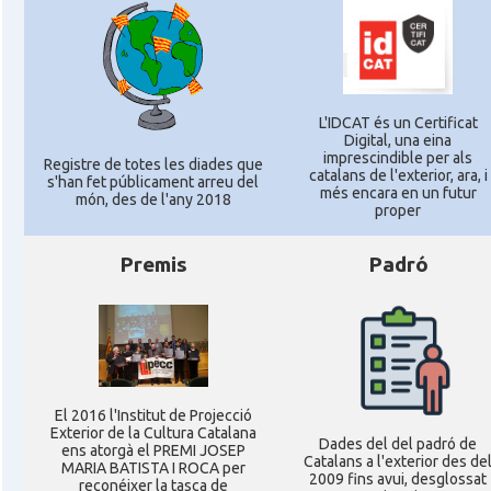
L'IDCAT és un Certificat
Digital, una eina
imprescindible per als
Registre de totes les diades que
catalans de l'exterior, ara, i
s'han fet públicament arreu del
més encara en un futur
món, des de l'any 2018
proper
Premis
Padró
El 2016 l'Institut de Projecció
Exterior de la Cultura Catalana
Dades del del padró de
ens atorgà el PREMI JOSEP
Catalans a l'exterior des de
MARIA BATISTA I ROCA per
2009 fins avui, desglossat
reconéixer la tasca de