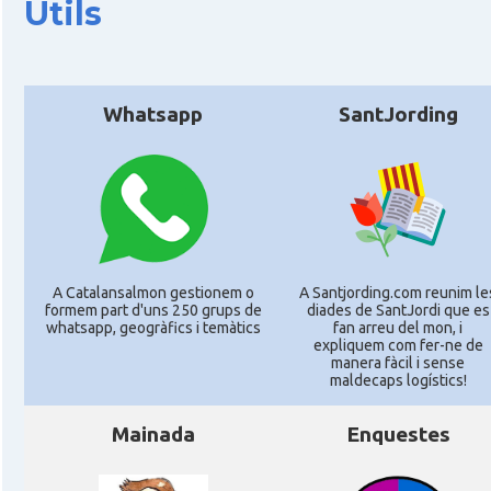
Útils
Whatsapp
SantJording
A Catalansalmon gestionem o
A Santjording.com reunim le
formem part d'uns 250 grups de
diades de SantJordi que es
whatsapp, geogràfics i temàtics
fan arreu del mon, i
expliquem com fer-ne de
manera fàcil i sense
maldecaps logí­stics!
Mainada
Enquestes