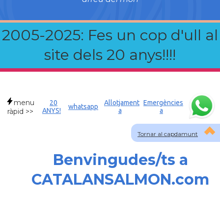
2005-2025: Fes un cop d'ull al
site dels 20 anys!!!!
menu
20
Allotjament
Emergències
whatsapp
ANYS!
a
a
ràpid >>
Tornar al capdamunt
Benvingudes/ts a
CATALANSALMON.com