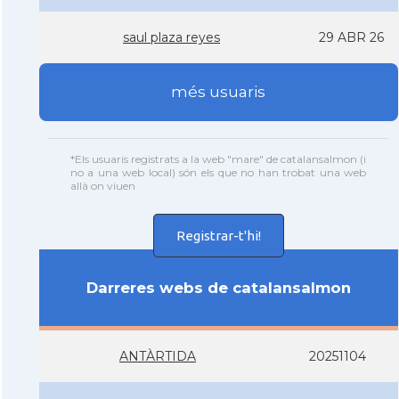
saul plaza reyes
29 ABR 26
més usuaris
*Els usuaris registrats a la web "mare" de catalansalmon (i
no a una web local) són els que no han trobat una web
allà on viuen
Registrar-t'hi!
Darreres webs de catalansalmon
ANTÀRTIDA
20251104