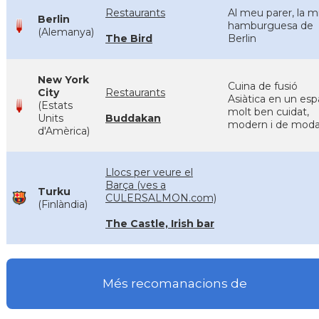
Restaurants
Al meu parer, la mi
Berlin
hamburguesa de
(Alemanya)
The Bird
Berlin
New York
Cuina de fusió
City
Restaurants
Asiàtica en un esp
(Estats
molt ben cuidat,
Units
Buddakan
modern i de mod
d'Amèrica)
Llocs per veure el
Barça (ves a
Turku
CULERSALMON.com)
(Finlàndia)
The Castle, Irish bar
Més recomanacions de