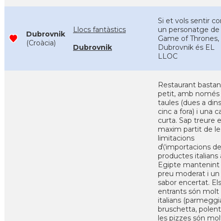
Si et vols sentir c
Llocs fantàstics
un personatge de
Dubrovnik
Game of Thrones,
(Croàcia)
Dubrovnik
Dubrovnik és EL
LLOC
Restaurant bastan
petit, amb només
taules (dues a dins
cinc a fora) i una c
curta. Sap treure e
maxim partit de le
limitacions
d\'importacions d
productes italians 
Egipte mantenint
preu moderat i un
sabor encertat. El
entrants són molt
italians (parmeggi
bruschetta, polenta
les pizzes són mol