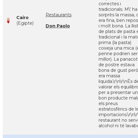
correctes i
tradicionals. M\' ha
Restaurants
sorprès la massa, 
Cairo
era fina, ben repo
(Egipte)
Don Paolo
i molt bona. La llis
de plats de pasta 
tradicional i la mat
prima (la pasta)
coixeja una mica (
penne podrien ser
millor). La panacot
de postre estava
bona de gust per
era massa
liquida.\r\n\r\nÉs d
valorar els equilibri
per a presentar un
bon producte mal
els preus
estratosfèrics de l
importacions.\r\n\r
restaurant no serv
alcohol ni té lavab