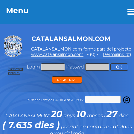
Menu
Menu
CATALANSALMON.COM
CATALANSALMON.com forma part del projecte
www.catalansalmon.com
- (0) -
Permalink (#)
Login
Passwd
Password
perdut?
REGISTRA'T
Buscar ciutat de CATALANSALMON:
20
10
27
CATALANSALMON:
anys
mesos i
dies
( 7.635 dies )
posant en contacte catalans
arreu del món