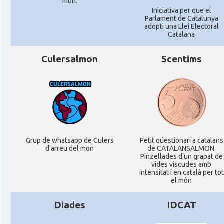
món.
Iniciativa per que el
Parlament de Catalunya
adopti una Llei Electoral
Catalana
Culersalmon
5centims
Grup de whatsapp de Culers
Petit qüestionari a catalans
d'arreu del mon
de CATALANSALMON.
Pinzellades d'un grapat de
vides viscudes amb
intensitat i en català per tot
el món
Diades
IDCAT