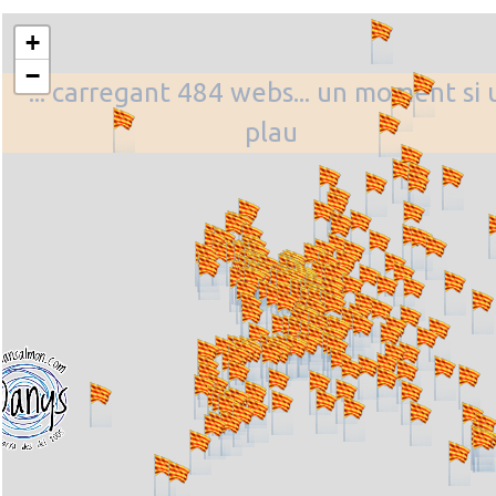
+
−
... carregant 484 webs... un moment si 
plau