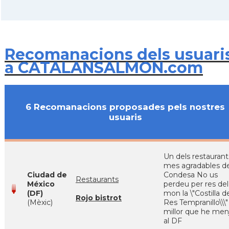
Recomanacions dels usuari
a CATALANSALMON.com
6 Recomanacions proposades pels nostres
usuaris
Un dels restaurant
mes agradables d
Ciudad de
Condesa No us
Restaurants
México
perdeu per res del
(DF)
mon la \"Costilla d
Rojo bistrot
(Mèxic)
Res Tempranillo\\\"
millor que he men
al DF