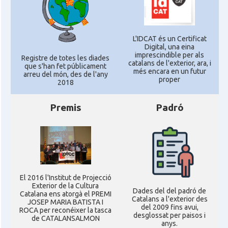
L'IDCAT és un Certificat
Digital, una eina
imprescindible per als
Registre de totes les diades
catalans de l'exterior, ara, i
que s'han fet públicament
més encara en un futur
arreu del món, des de l'any
proper
2018
Premis
Padró
El 2016 l'Institut de Projecció
Exterior de la Cultura
Dades del del padró de
Catalana ens atorgà el PREMI
Catalans a l'exterior des
JOSEP MARIA BATISTA I
del 2009 fins avui,
ROCA per reconéixer la tasca
desglossat per paisos i
de CATALANSALMON
anys.