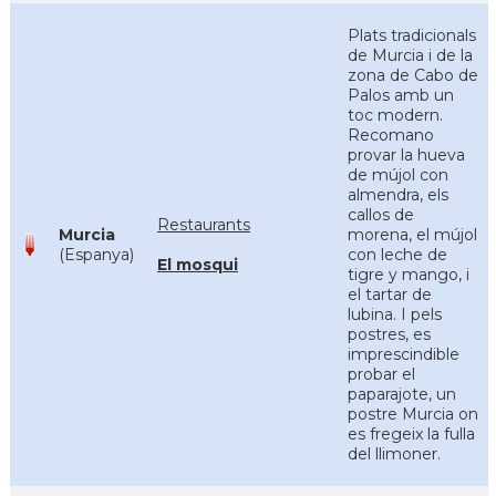
Plats tradicionals
de Murcia i de la
zona de Cabo de
Palos amb un
toc modern.
Recomano
provar la hueva
de mújol con
almendra, els
callos de
Restaurants
Murcia
morena, el mújol
(Espanya)
con leche de
El mosqui
tigre y mango, i
el tartar de
lubina. I pels
postres, es
imprescindible
probar el
paparajote, un
postre Murcia on
es fregeix la fulla
del llimoner.