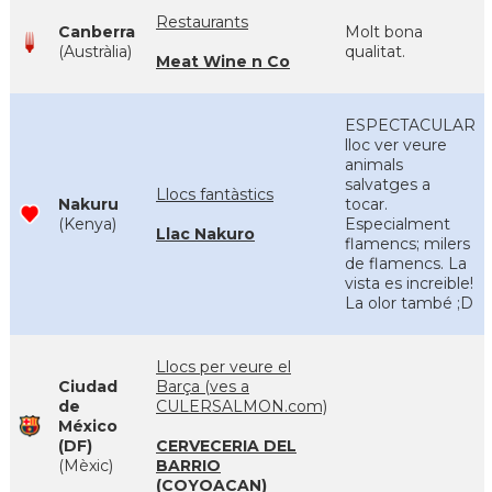
Restaurants
Canberra
Molt bona
(Austràlia)
qualitat.
Meat Wine n Co
ESPECTACULAR
lloc ver veure
animals
salvatges a
Llocs fantàstics
Nakuru
tocar.
(Kenya)
Especialment
Llac Nakuro
flamencs; milers
de flamencs. La
vista es increible!
La olor també ;D
Llocs per veure el
Ciudad
Barça (ves a
de
CULERSALMON.com)
México
(DF)
CERVECERIA DEL
(Mèxic)
BARRIO
(COYOACAN)