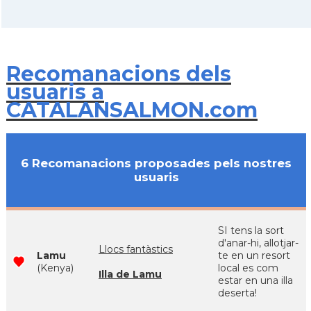
Recomanacions dels
usuaris a
CATALANSALMON.com
6 Recomanacions proposades pels nostres
usuaris
SI tens la sort
d'anar-hi, allotjar-
Llocs fantàstics
Lamu
te en un resort
(Kenya)
local es com
Illa de Lamu
estar en una illa
deserta!