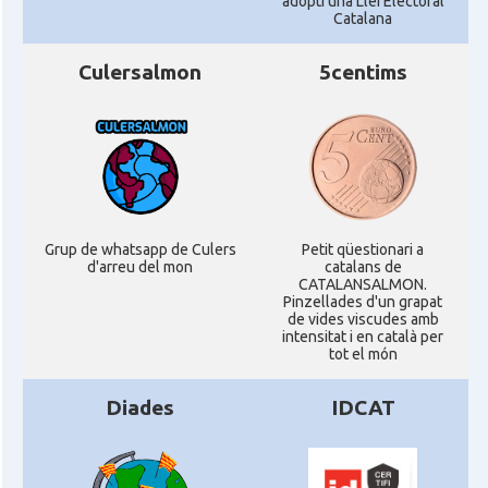
adopti una Llei Electoral
Catalana
Culersalmon
5centims
Grup de whatsapp de Culers
Petit qüestionari a
d'arreu del mon
catalans de
CATALANSALMON.
Pinzellades d'un grapat
de vides viscudes amb
intensitat i en català per
tot el món
Diades
IDCAT