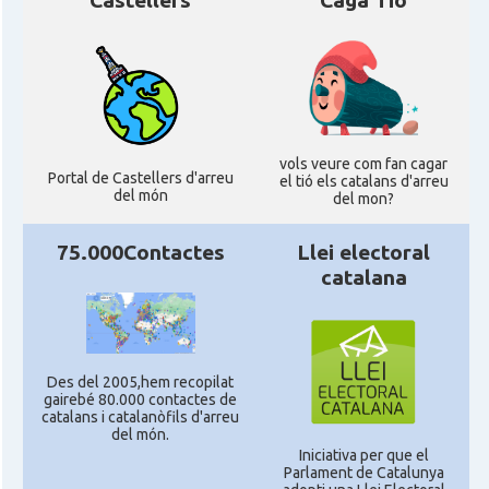
Castellers
Caga Tió
vols veure com fan cagar
Portal de Castellers d'arreu
el tió els catalans d'arreu
del món
del mon?
75.000Contactes
Llei electoral
catalana
Des del 2005,hem recopilat
gairebé 80.000 contactes de
catalans i catalanòfils d'arreu
del món.
Iniciativa per que el
Parlament de Catalunya