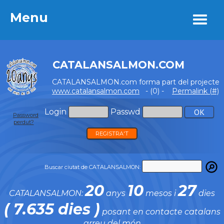
Menu
Menu
CATALANSALMON.COM
CATALANSALMON.com forma part del projecte
www.catalansalmon.com
- (0) -
Permalink (#)
Login
Passwd
Password
perdut?
REGISTRA'T
Buscar ciutat de CATALANSALMON:
20
10
27
CATALANSALMON:
anys
mesos i
dies
( 7.635 dies )
posant en contacte catalans
arreu del món