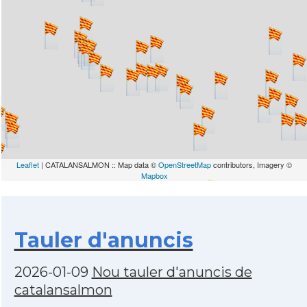
Leaflet
| CATALANSALMON :: Map data ©
OpenStreetMap
contributors, Imagery ©
Mapbox
Tauler d'anuncis
2026-01-09
Nou tauler d'anuncis de
catalansalmon