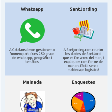
Whatsapp
SantJording
A Catalansalmon gestionem o
A Santjording.com reunim
formem part d'uns 250 grups
les diades de SantJordi
de whatsapp, geogràfics i
que es fan arreu del mon, i
temàtics
expliquem com fer-ne de
manera fàcil i sense
maldecaps logí­stics!
Mainada
Enquestes