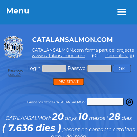
Menu
Menu
CATALANSALMON.COM
CATALANSALMON.com forma part del projecte
www.catalansalmon.com
- (0) -
Permalink (#)
Login
Passwd
Password
perdut?
REGISTRA'T
Buscar ciutat de CATALANSALMON:
20
10
28
CATALANSALMON:
anys
mesos i
dies
( 7.636 dies )
posant en contacte catalans
arreu del món