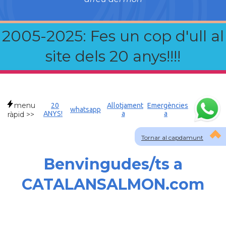
2005-2025: Fes un cop d'ull al
site dels 20 anys!!!!
menu
20
Allotjament
Emergències
whatsapp
ANYS!
a
a
ràpid >>
Tornar al capdamunt
Benvingudes/ts a
CATALANSALMON.com