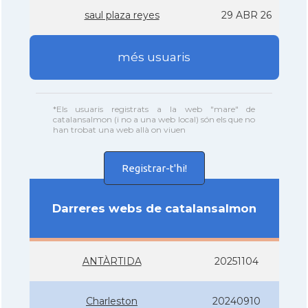
saul plaza reyes
29 ABR 26
més usuaris
*Els usuaris registrats a la web "mare" de
catalansalmon (i no a una web local) són els que no
han trobat una web allà on viuen
Registrar-t'hi!
Darreres webs de catalansalmon
ANTÀRTIDA
20251104
Charleston
20240910