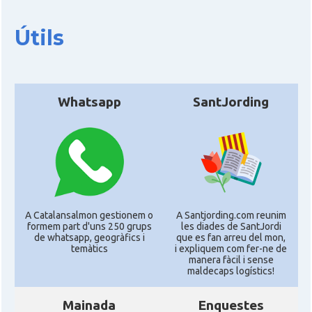
Útils
Whatsapp
SantJording
A Catalansalmon gestionem o
A Santjording.com reunim
formem part d'uns 250 grups
les diades de SantJordi
de whatsapp, geogràfics i
que es fan arreu del mon,
temàtics
i expliquem com fer-ne de
manera fàcil i sense
maldecaps logí­stics!
Mainada
Enquestes