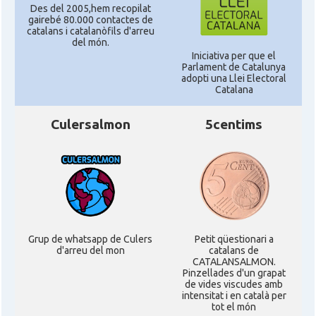
Des del 2005,hem recopilat
gairebé 80.000 contactes de
catalans i catalanòfils d'arreu
del món.
Iniciativa per que el
Parlament de Catalunya
adopti una Llei Electoral
Catalana
Culersalmon
5centims
Grup de whatsapp de Culers
Petit qüestionari a
d'arreu del mon
catalans de
CATALANSALMON.
Pinzellades d'un grapat
de vides viscudes amb
intensitat i en català per
tot el món