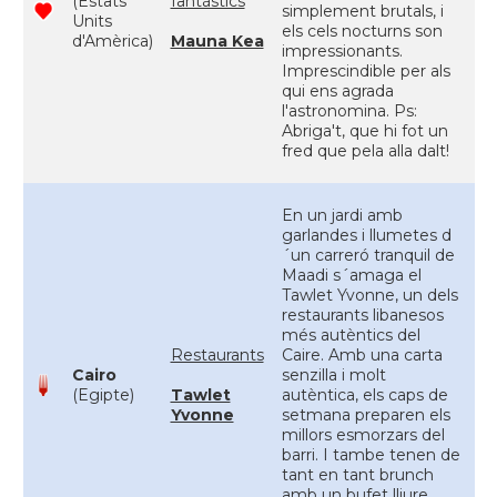
(Estats
fantàstics
simplement brutals, i
Units
els cels nocturns son
d'Amèrica)
Mauna Kea
impressionants.
Imprescindible per als
qui ens agrada
l'astronomina. Ps:
Abriga't, que hi fot un
fred que pela alla dalt!
En un jardi amb
garlandes i llumetes d
´un carreró tranquil de
Maadi s´amaga el
Tawlet Yvonne, un dels
restaurants libanesos
més autèntics del
Restaurants
Caire. Amb una carta
Cairo
senzilla i molt
(Egipte)
Tawlet
autèntica, els caps de
Yvonne
setmana preparen els
millors esmorzars del
barri. I tambe tenen de
tant en tant brunch
amb un bufet lliure