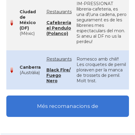
IM-PRESSIONAT
llibreria-cafeteria, es
Ciudad
Restaurants
una d\'una cadena, pero
de
segurament es de les
México
Cafebreria
llibreries mes
(DF)
el Pendulo
espectaculars del mon.
(Mèxic)
(Polanco)
Si aneu al DF no us la
perdeu!
Restaurants
Romesco amb chili!!
Les croquetes de pernil
Canberra
Black Fire/
ploraven per la manca
(Austràlia)
Fuego
de trossets de pernil.
Nero
Molt trist.
Més recomanacions de