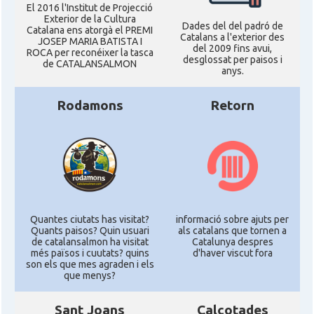
El 2016 l'Institut de Projecció
Exterior de la Cultura
Dades del del padró de
Catalana ens atorgà el PREMI
Catalans a l'exterior des
JOSEP MARIA BATISTA I
del 2009 fins avui,
ROCA per reconéixer la tasca
desglossat per paisos i
de CATALANSALMON
anys.
Rodamons
Retorn
Quantes ciutats has visitat?
informació sobre ajuts per
Quants paisos? Quin usuari
als catalans que tornen a
de catalansalmon ha visitat
Catalunya despres
més països i cuutats? quins
d'haver viscut fora
son els que mes agraden i els
que menys?
Sant Joans
Calçotades