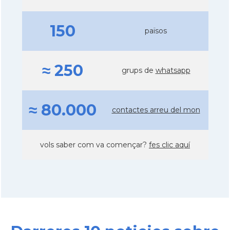
150
països
≈ 250
grups de
whatsapp
≈ 80.000
contactes arreu del mon
vols saber com va començar?
fes clic aquí