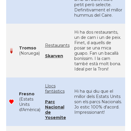
petit però selecte.
Definitivament el millor
hummus del Caire.
Hi ha dos restaurants,
un de carn i un de peix.
Finet, d aquells de
Restaurants
Tromso
posar se una mica
(Noruega)
guapo. Fan un bacallà
Skarven
boníssim. I la carn
també està molt bona.
Ideal per la Troni!
Llocs
fantàstics
Hi ha qui diu que el
Fresno
millor dels Estats Units
(Estats
Parc
son els parcs Nacionals.
Units
Nacional
Jo estic 100% d'acord.
d'Amèrica)
de
Impressionant!
Yosemite