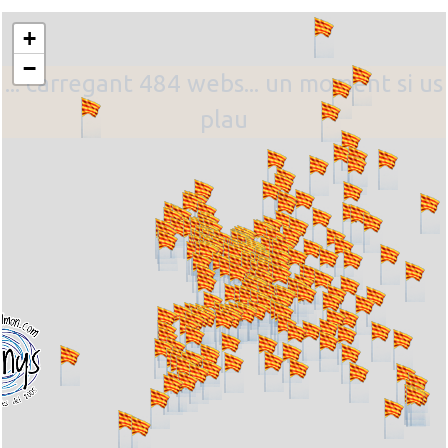
+
−
... carregant 484 webs... un moment si us
plau