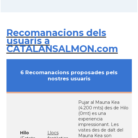
Recomanacions dels
usuaris a
CATALANSALMON.com
6 Recomanacions proposades pels
nostres usuaris
Pujar al Mauna Kea
(4.200 mts) des de Hilo
(0mt) es una
experiencia
impressionant. Les
vistes des de dalt del
Hilo
Llocs
Mauna Kea son