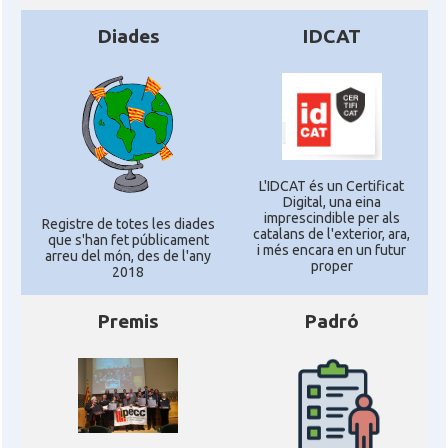
Diades
IDCAT
L'IDCAT és un Certificat
Digital, una eina
imprescindible per als
Registre de totes les diades
catalans de l'exterior, ara,
que s'han fet públicament
i més encara en un futur
arreu del món, des de l'any
proper
2018
Premis
Padró