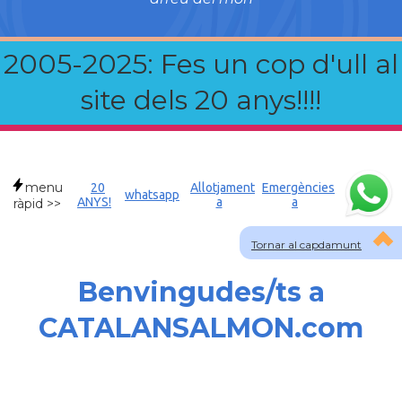
2005-2025: Fes un cop d'ull al
site dels 20 anys!!!!
menu
20
Allotjament
Emergències
whatsapp
ANYS!
a
a
ràpid >>
Tornar al capdamunt
Benvingudes/ts a
CATALANSALMON.com