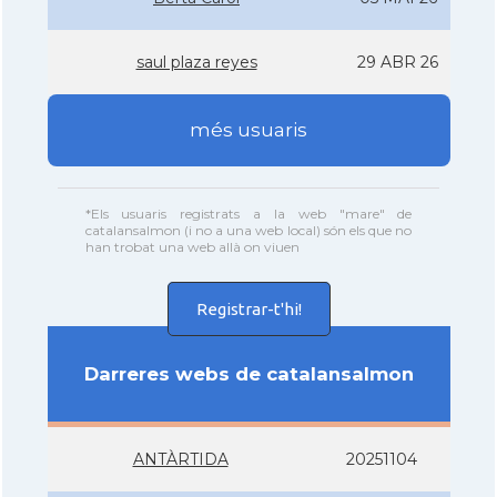
saul plaza reyes
29 ABR 26
més usuaris
*Els usuaris registrats a la web "mare" de
catalansalmon (i no a una web local) són els que no
han trobat una web allà on viuen
Registrar-t'hi!
Darreres webs de catalansalmon
ANTÀRTIDA
20251104