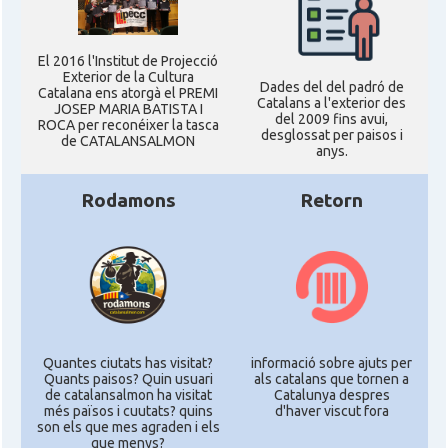
El 2016 l'Institut de Projecció
Exterior de la Cultura
Dades del del padró de
Catalana ens atorgà el PREMI
Catalans a l'exterior des
JOSEP MARIA BATISTA I
del 2009 fins avui,
ROCA per reconéixer la tasca
desglossat per paisos i
de CATALANSALMON
anys.
Rodamons
Retorn
Quantes ciutats has visitat?
informació sobre ajuts per
Quants paisos? Quin usuari
als catalans que tornen a
de catalansalmon ha visitat
Catalunya despres
més països i cuutats? quins
d'haver viscut fora
son els que mes agraden i els
que menys?