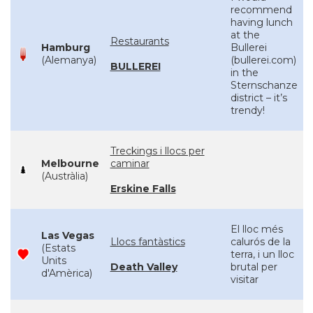
recommend
having lunch
at the
Restaurants
Hamburg
Bullerei
(Alemanya)
(bullerei.com)
BULLEREI
in the
Sternschanze
district – it’s
trendy!
Treckings i llocs per
Melbourne
caminar
(Austràlia)
Erskine Falls
El lloc més
Las Vegas
Llocs fantàstics
calurós de la
(Estats
terra, i un lloc
Units
Death Valley
brutal per
d'Amèrica)
visitar