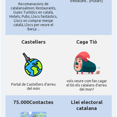
treballant... (Plutarc)
Recomanacions de
catalansalmon; Restaurants,
Guies Turístics en català,
Hotels, Pubs, Llocs fantàstics,
Llocs on comprar menjar
català, Llocs per veure el
Barça ...
Castellers
Caga Tió
vols veure com fan cagar
Portal de Castellers d'arreu
el tió els catalans d'arreu
del món
del mon?
75.000Contactes
Llei electoral
catalana