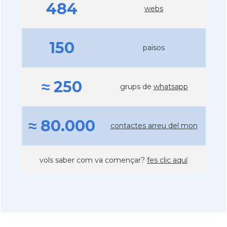
484
webs
150
països
≈ 250
grups de
whatsapp
≈ 80.000
contactes arreu del mon
vols saber com va començar?
fes clic aquí