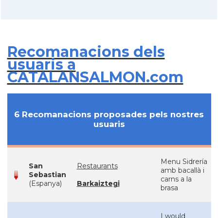
Recomanacions dels
usuaris a
CATALANSALMON.com
6 Recomanacions proposades pels nostres
usuaris
Menu Sidrería
San
Restaurants
amb bacallà i
Sebastian
carns a la
(Espanya)
Barkaiztegi
brasa
I would