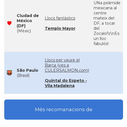
UNa piràmide
mexicana al
centre
Ciudad de
Llocs fantàstics
mateix del
México
DF; a tocar
(DF)
Templo Mayor
del
(Mèxic)
Zocalo!\r\nEs
un lloc
fabulós!
Llocs per veure el
Barça (ves a
São Paulo
CULERSALMON.com)
(Brasil)
Quintal do Espeto -
Vila Madalena
Més recomanacions de