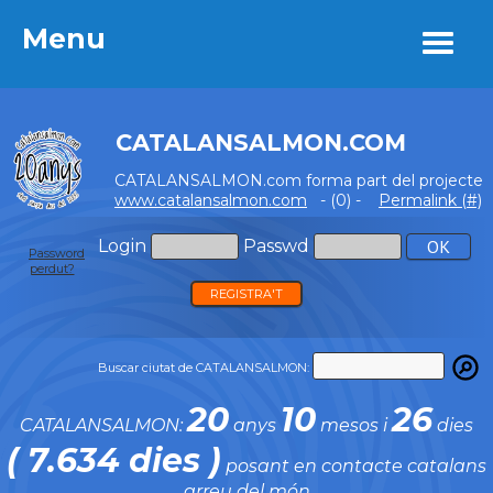
Menu
Menu
CATALANSALMON.COM
CATALANSALMON.com forma part del projecte
www.catalansalmon.com
- (0) -
Permalink (#)
Login
Passwd
Password
perdut?
REGISTRA'T
Buscar ciutat de CATALANSALMON:
20
10
26
CATALANSALMON:
anys
mesos i
dies
( 7.634 dies )
posant en contacte catalans
arreu del món