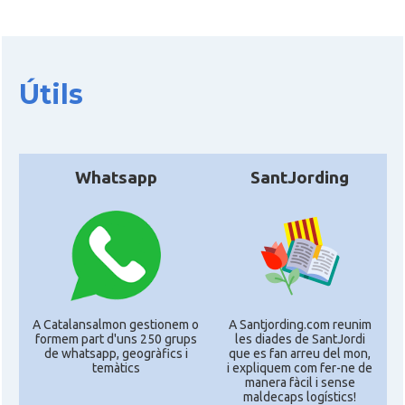
Útils
Whatsapp
SantJording
A Catalansalmon gestionem o
A Santjording.com reunim
formem part d'uns 250 grups
les diades de SantJordi
de whatsapp, geogràfics i
que es fan arreu del mon,
temàtics
i expliquem com fer-ne de
manera fàcil i sense
maldecaps logí­stics!