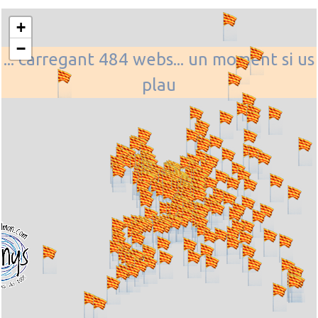
+
−
... carregant 484 webs... un moment si us
plau