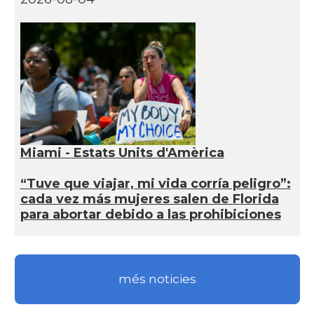
Miami - Estats Units d'Amèrica
“Tuve que viajar, mi vida corría peligro”:
cada vez más mujeres salen de Florida
para abortar debido a las prohibiciones
més noticies