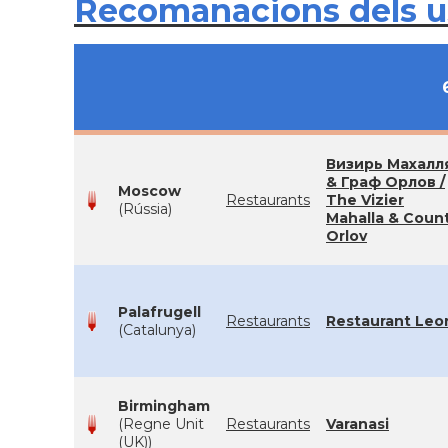
Recomanacions dels 
Визирь Махалл
& Граф Орлов /
Moscow
Restaurants
The Vizier
(Rússia)
Mahalla & Coun
Orlov
Palafrugell
Restaurants
Restaurant Leo
(Catalunya)
Birmingham
(Regne Unit
Restaurants
Varanasi
(UK))