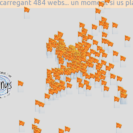
. carregant 484 webs... un moment si us p