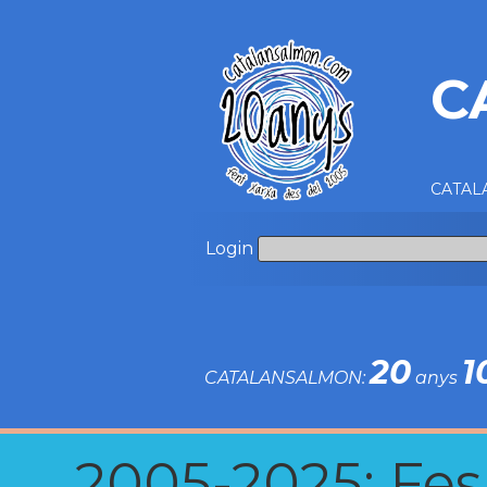
C
CATALA
Login
20
1
CATALANSALMON:
anys
2005-2025: Fes u