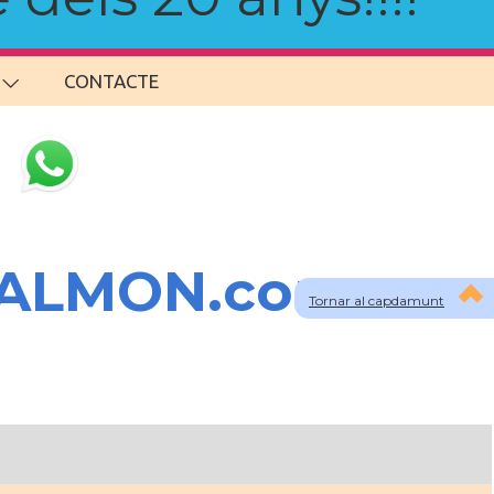
CONTACTE
SALMON.com
Tornar al capdamunt