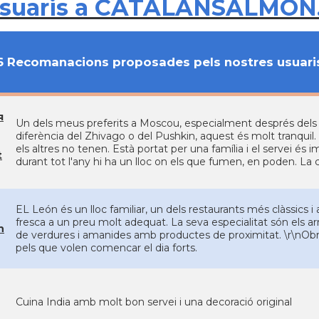
usuaris a CATALANSALMON
6 Recomanacions proposades pels nostres usuari
я
Un dels meus preferits a Moscou, especialment després dels
diferència del Zhivago o del Pushkin, aquest és molt tranquil. T
els altres no tenen. Està portat per una família i el servei és 
t
durant tot l'any hi ha un lloc on els que fumen, en poden. La
EL León és un lloc familiar, un dels restaurants més clàssics i 
fresca a un preu molt adequat. La seva especialitat són els arr
n
de verdures i amanides amb productes de proximitat. \r\nObre
pels que volen comencar el dia forts.
Cuina India amb molt bon servei i una decoració original