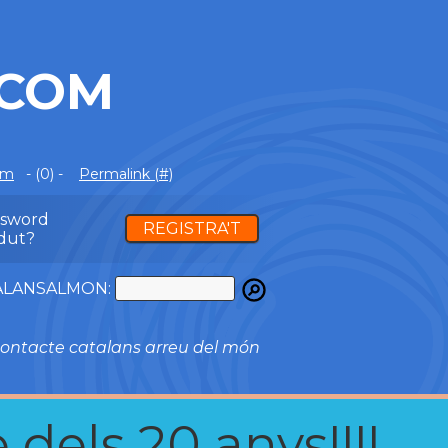
.COM
om
- (0) -
Permalink (#)
ssword
REGISTRA'T
dut?
ATALANSALMON:
ontacte catalans arreu del món
 dels 20 anys!!!!