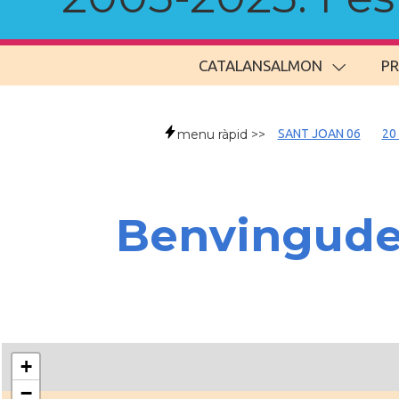
CATALANSALMON
P
menu ràpid >>
SANT JOAN 06
20
Benvingud
+
−