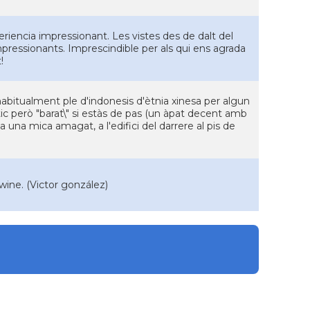
riencia impressionant. Les vistes des de dalt del
pressionants. Imprescindible per als qui ens agrada
!
s habitualment ple d'indonesis d'ètnia xinesa per algun
àtic però "barat\" si estàs de pas (un àpat decent amb
a una mica amagat, a l'edifici del darrere al pis de
wine. (Victor gonzález)