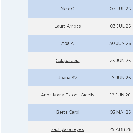
Aleix G.
07 JUL 26
Laura Arribas
03 JUL 26
Ada A
30 JUN 26
Calapastora
25 JUN 26
Joana SV
17 JUN 26
Anna Maria Estop i Graells
12 JUN 26
Berta Carol
05 MAI 26
saul plaza reyes
29 ABR 26