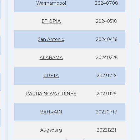
Warrnambool
20240708
ETIOPIA
20240510
San Antonio
20240416
ALABAMA
20240226
CRETA
20231216
PAPUA NOVA GUINEA
20231129
BAHRAIN
20230717
Augsburg
20221221