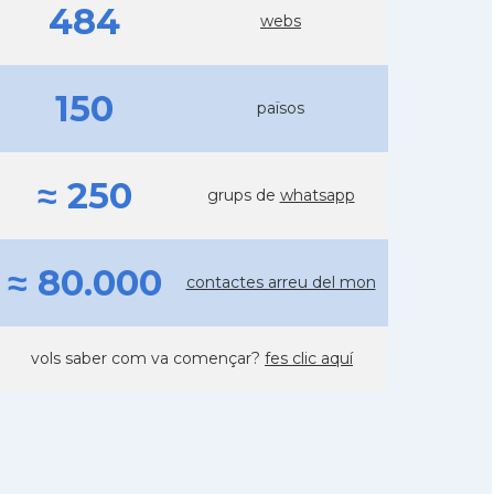
484
webs
150
països
≈ 250
grups de
whatsapp
≈ 80.000
contactes arreu del mon
vols saber com va començar?
fes clic aquí