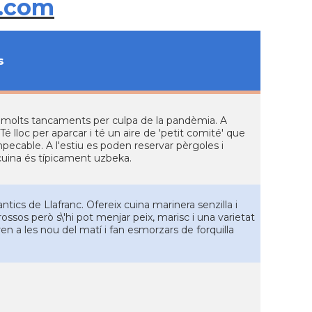
.com
s
 molts tancaments per culpa de la pandèmia. A
é lloc per aparcar i té un aire de 'petit comité' que
impecable. A l'estiu es poden reservar pèrgoles i
 cuina és típicament uzbeka.
antics de Llafranc. Ofereix cuina marinera senzilla i
ossos però s\'hi pot menjar peix, marisc i una varietat
n a les nou del matí i fan esmorzars de forquilla