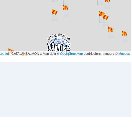
Leaflet
| CATALANSALMON :: Map data ©
OpenStreetMap
contributors, Imagery ©
Mapbox