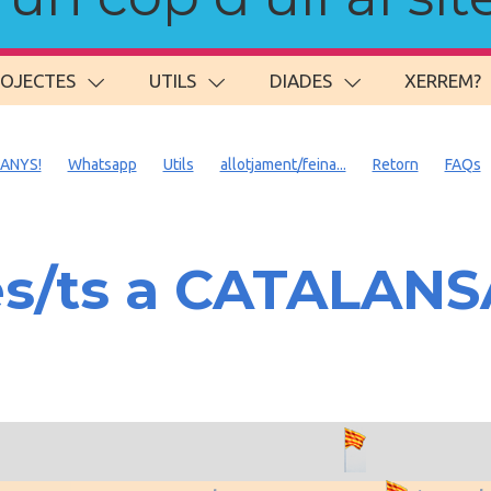
ROJECTES
UTILS
DIADES
XERREM?
 ANYS!
Whatsapp
Utils
allotjament/feina...
Retorn
FAQs
es/ts a CATALAN