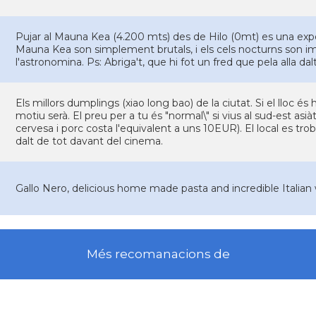
Pujar al Mauna Kea (4.200 mts) des de Hilo (0mt) es una expe
Mauna Kea son simplement brutals, i els cels nocturns son im
l'astronomina. Ps: Abriga't, que hi fot un fred que pela alla dalt
Els millors dumplings (xiao long bao) de la ciutat. Si el lloc é
motiu serà. El preu per a tu és "normal\" si vius al sud-est asi
cervesa i porc costa l'equivalent a uns 10EUR). El local es trob
dalt de tot davant del cinema.
Gallo Nero, delicious home made pasta and incredible Italian 
Més recomanacions de