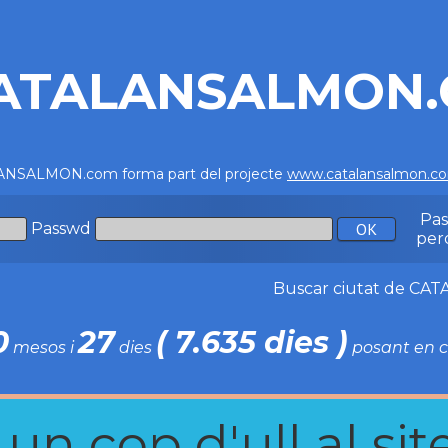
ATALANSALMON
NSALMON.com forma part del projecte
www.catalansalmon.c
Pa
Passwd
per
Buscar ciutat de C
0
27
( 7.635 dies )
mesos i
dies
posant en c
n cop d'ull al site