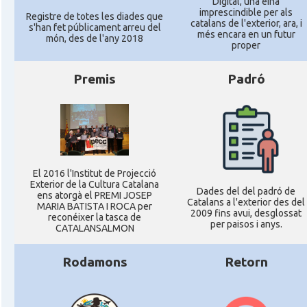
Digital, una eina
imprescindible per als
Registre de totes les diades que
catalans de l'exterior, ara, i
s'han fet públicament arreu del
més encara en un futur
món, des de l'any 2018
proper
Premis
Padró
El 2016 l'Institut de Projecció
Exterior de la Cultura Catalana
Dades del del padró de
ens atorgà el PREMI JOSEP
Catalans a l'exterior des del
MARIA BATISTA I ROCA per
2009 fins avui, desglossat
reconéixer la tasca de
per paisos i anys.
CATALANSALMON
Rodamons
Retorn