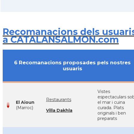
Recomanacions dels usuari
a CATALANSALMON.com
6 Recomanacions proposades pels nostres
usuaris
Vistes
espectaculars so
Restaurants
El Aioun
el mar i cuina
(Marroc)
curada. Plats
Villa Dakhla
originals i ben
preparats