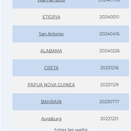
ETIOPIA
20240510
San Antonio
20240416
ALABAMA
20240226
CRETA
20231216
PAPUA NOVA GUINEA
20231129
BAHRAIN
20230717
Augsburg
20221221
totes les webs