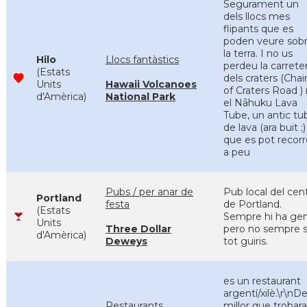
Segurament un
dels llocs mes
flipants que es
poden veure sob
la terra. I no us
Hilo
Llocs fantàstics
perdeu la carrete
(Estats
dels craters (Chai
Units
Hawaii Volcanoes
of Craters Road ) 
d'Amèrica)
National Park
el Nāhuku Lava
Tube, un antic tu
de lava (ara buit ;)
que es pot recorr
a peu
Pubs / per anar de
Pub local del cen
Portland
festa
de Portland.
(Estats
Sempre hi ha gen
Units
Three Dollar
pero no sempre 
d'Amèrica)
Deweys
tot guiris.
es un restaurant
argentí/xilè.\r\nDe
Restaurants
millor que trobara