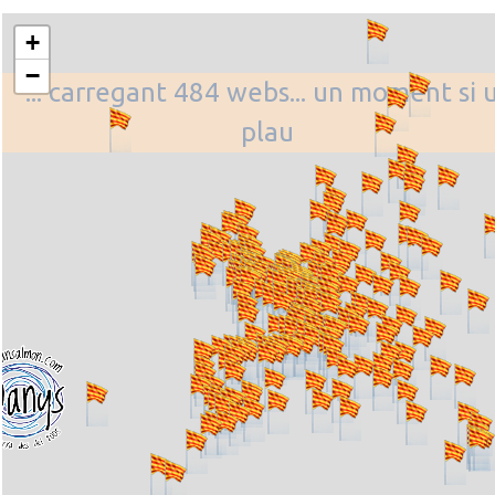
+
−
... carregant 484 webs... un moment si 
plau