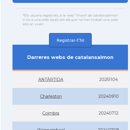
*Els usuaris registrats a la web "mare" de catalansalmon
(i no a una web local) són els que no han trobat una web
allà on viuen
Registrar-t'hi!
Darreres webs de catalansalmon
ANTÀRTIDA
20251104
Charleston
20240910
Coimbra
20240712
Warrnambool
20240708