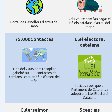
vols veure com fan cagar el
Portal de Castellers d'arreu del
tió els catalans d'arreu del
món
mon?
75.000Contactes
Llei electoral
catalana
Des del 2005,hem recopilat
gairebé 80.000 contactes de
catalans i catalanòfils d'arreu del
món.
Iniciativa per que el
Parlament de Catalunya
adopti una Llei Electoral
Catalana
Culersalmon
5centims