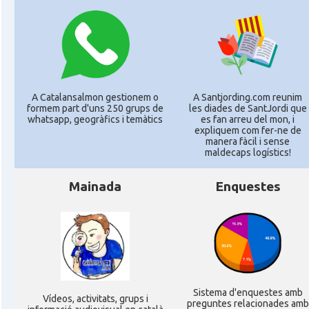
A Catalansalmon gestionem o
A Santjording.com reunim
formem part d'uns 250 grups de
les diades de SantJordi que
whatsapp, geogràfics i temàtics
es fan arreu del mon, i
expliquem com fer-ne de
manera fàcil i sense
maldecaps logí­stics!
Mainada
Enquestes
Sistema d'enquestes amb
Ví­deos, activitats, grups i
preguntes relacionades amb