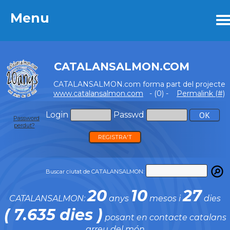
Menu
Menu
CATALANSALMON.COM
CATALANSALMON.com forma part del projecte
www.catalansalmon.com
- (0) -
Permalink (#)
Login
Passwd
Password
perdut?
REGISTRA'T
Buscar ciutat de CATALANSALMON:
20
10
27
CATALANSALMON:
anys
mesos i
dies
( 7.635 dies )
posant en contacte catalans
arreu del món