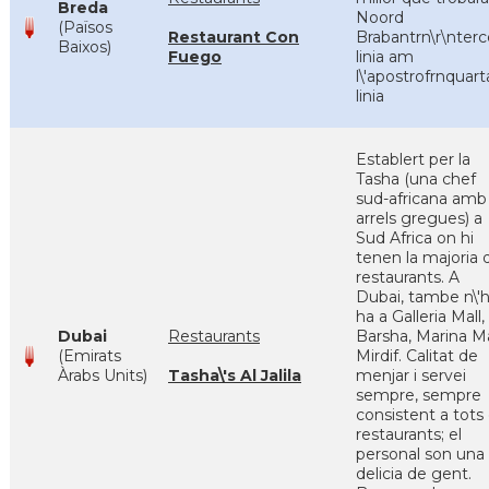
Breda
Noord
(Països
Restaurant Con
Brabantrn\r\nterc
Baixos)
Fuego
linia am
l\'apostrofrnquart
linia
Establert per la
Tasha (una chef
sud-africana amb
arrels gregues) a
Sud Africa on hi
tenen la majoria 
restaurants. A
Dubai, tambe n\'h
ha a Galleria Mall,
Dubai
Restaurants
Barsha, Marina Mal
(Emirats
Mirdif. Calitat de
Àrabs Units)
Tasha\'s Al Jalila
menjar i servei
sempre, sempre
consistent a tots 
restaurants; el
personal son una
delicia de gent.