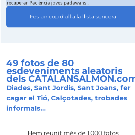
recuperar. Paciència joves padawans...
Fes un cop d'ull a la llista sencera
49 fotos de 80
esdeveniments aleatoris
dels CATALANSALMON.co
Diades, Sant Jordis, Sant Joans, fer
cagar el Tió, Calçotades, trobades
informals...
Hem reunit
més de 1.000 fotos