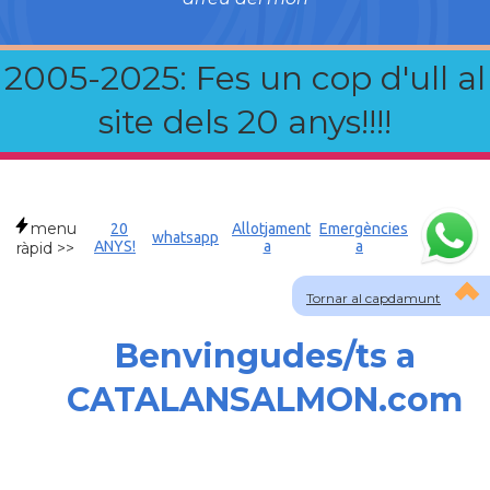
2005-2025: Fes un cop d'ull al
site dels 20 anys!!!!
menu
20
Allotjament
Emergències
whatsapp
ANYS!
a
a
ràpid >>
Tornar al capdamunt
Benvingudes/ts a
CATALANSALMON.com