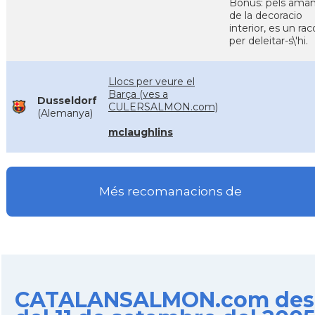
Bonus: pels aman
de la decoracio
interior, es un rac
per deleitar-s\'hi.
Llocs per veure el
Barça (ves a
Dusseldorf
CULERSALMON.com)
(Alemanya)
mclaughlins
Més recomanacions de
CATALANSALMON.com des