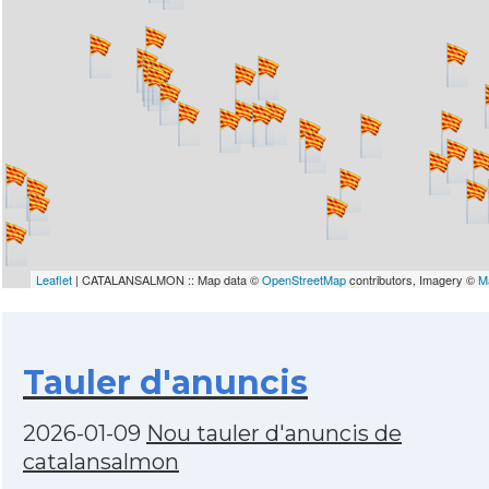
Leaflet
| CATALANSALMON :: Map data ©
OpenStreetMap
contributors, Imagery ©
M
Tauler d'anuncis
2026-01-09
Nou tauler d'anuncis de
catalansalmon