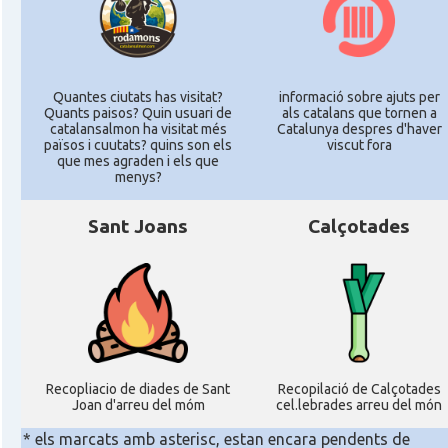
Quantes ciutats has visitat?
informació sobre ajuts per
Quants paisos? Quin usuari de
als catalans que tornen a
catalansalmon ha visitat més
Catalunya despres d'haver
països i cuutats? quins son els
viscut fora
que mes agraden i els que
menys?
Sant Joans
Calçotades
Recopliacio de diades de Sant
Recopilació de Calçotades
Joan d'arreu del móm
cel.lebrades arreu del món
* els marcats amb asterisc, estan encara pendents de