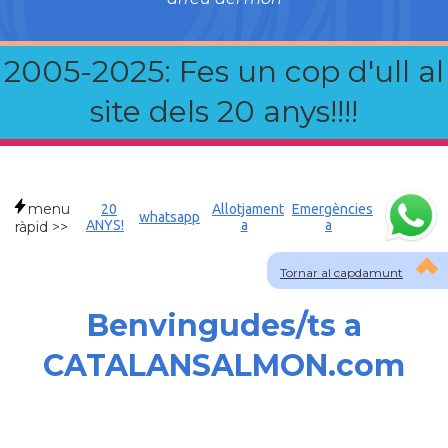
2005-2025: Fes un cop d'ull al
site dels 20 anys!!!!
menu
20
Allotjament
Emergències
whatsapp
ANYS!
a
a
ràpid >>
Tornar al capdamunt
Benvingudes/ts a
CATALANSALMON.com