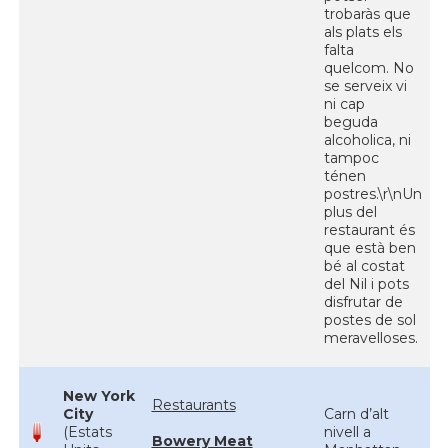
trobaràs que
als plats els
falta
quelcom. No
se serveix vi
ni cap
beguda
alcoholica, ni
tampoc
ténen
postres.\r\nUn
plus del
restaurant és
que està ben
bé al costat
del Nil i pots
disfrutar de
postes de sol
meravelloses.
New York
Restaurants
City
Carn d’alt
(Estats
nivell a
Bowery Meat