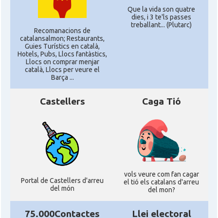
Que la vida son quatre
dies, i 3 te'ls passes
treballant... (Plutarc)
Recomanacions de
catalansalmon; Restaurants,
Guies Turístics en català,
Hotels, Pubs, Llocs fantàstics,
Llocs on comprar menjar
català, Llocs per veure el
Barça ...
Castellers
Caga Tió
vols veure com fan cagar
Portal de Castellers d'arreu
el tió els catalans d'arreu
del món
del mon?
75.000Contactes
Llei electoral