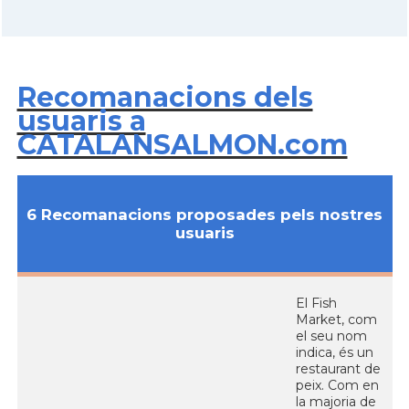
Recomanacions dels
usuaris a
CATALANSALMON.com
6 Recomanacions proposades pels nostres
usuaris
El Fish
Market, com
el seu nom
indica, és un
restaurant de
peix. Com en
la majoria de