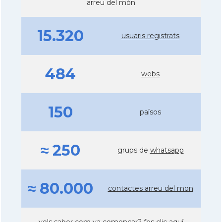
arreu del món
15.320
usuaris registrats
484
webs
150
països
≈ 250
grups de
whatsapp
≈ 80.000
contactes arreu del mon
vols saber com va començar?
fes clic aquí