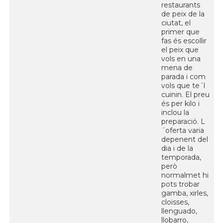
restaurants
de peix de la
ciutat, el
primer que
fas és escollir
el peix que
vols en una
mena de
parada i com
vols que te´l
cuinin. El preu
és per kilo i
inclou la
preparació. L
´oferta varia
depenent del
dia i de la
temporada,
però
normalmet hi
pots trobar
gamba, xirles,
cloisses,
llenguado,
llobarro,