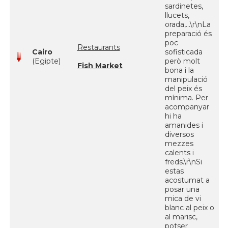
sardinetes,
llucets,
orada,...\r\nLa
preparació és
poc
Restaurants
Cairo
sofisticada
(Egipte)
però molt
Fish Market
bona i la
manipulació
del peix és
mínima. Per
acompanyar
hi ha
amanides i
diversos
mezzes
calents i
freds.\r\nSi
estas
acostumat a
posar una
mica de vi
blanc al peix o
al marisc,
potser