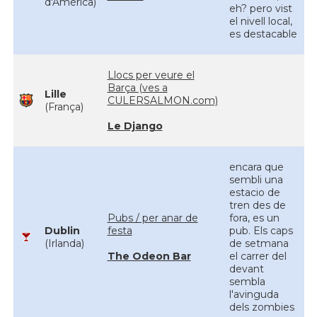
d'Amèrica)
eh? pero vist
el nivell local,
es destacable
Llocs per veure el
Barça (ves a
Lille
CULERSALMON.com)
(França)
Le Django
encara que
sembli una
estacio de
tren des de
Pubs / per anar de
fora, es un
Dublin
festa
pub. Els caps
(Irlanda)
de setmana
The Odeon Bar
el carrer del
devant
sembla
l'avinguda
dels zombies