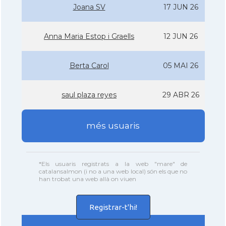
Joana SV
17 JUN 26
Anna Maria Estop i Graells
12 JUN 26
Berta Carol
05 MAI 26
saul plaza reyes
29 ABR 26
més usuaris
*Els usuaris registrats a la web "mare" de
catalansalmon (i no a una web local) són els que no
han trobat una web allà on viuen
Registrar-t'hi!