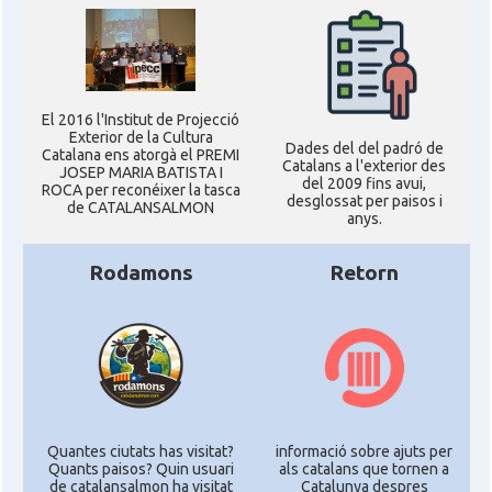
El 2016 l'Institut de Projecció
Exterior de la Cultura
Dades del del padró de
Catalana ens atorgà el PREMI
Catalans a l'exterior des
JOSEP MARIA BATISTA I
del 2009 fins avui,
ROCA per reconéixer la tasca
desglossat per paisos i
de CATALANSALMON
anys.
Rodamons
Retorn
Quantes ciutats has visitat?
informació sobre ajuts per
Quants paisos? Quin usuari
als catalans que tornen a
de catalansalmon ha visitat
Catalunya despres