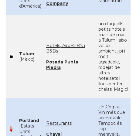
Units
Manhattan
Company
d'Amèrica)
un d'aquells
petits hotels
a ran de mar
a Tulum ; aixo
Hotels, AirbBnB's i
vol dir
B&Bs
ambient jipi i
Tulum
molt
(Mèxic)
Posada Punta
agradable,
Piedra
rodejat de
altres
hotelsets i
llocs per fer
chelas. Màgic!
Un Coq au
Vin més que
acceptable.
Portland
Restaurants
Tampoc és
(Estats
cap
Units
Chaval
meravella,