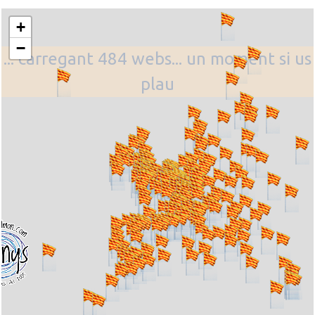
+
−
... carregant 484 webs... un moment si us
plau