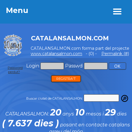
Menu
Menu
CATALANSALMON.COM
CATALANSALMON.com forma part del projecte
www.catalansalmon.com
- (0) -
Permalink (#)
Login
Passwd
Password
perdut?
REGISTRA'T
Buscar ciutat de CATALANSALMON:
20
10
29
CATALANSALMON:
anys
mesos i
dies
( 7.637 dies )
posant en contacte catalans
arreu del món