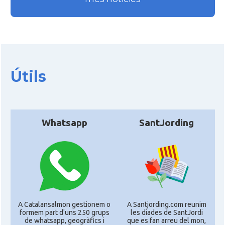
Útils
Whatsapp
SantJording
A Catalansalmon gestionem o
A Santjording.com reunim
formem part d'uns 250 grups
les diades de SantJordi
de whatsapp, geogràfics i
que es fan arreu del mon,