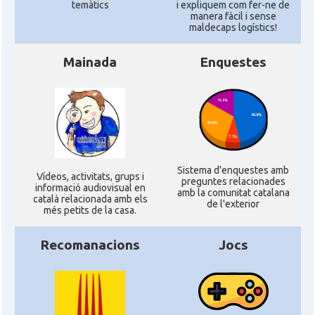
temàtics
i expliquem com fer-ne de
manera fàcil i sense
maldecaps logí­stics!
Mainada
Enquestes
Sistema d'enquestes amb
Ví­deos, activitats, grups i
preguntes relacionades
informació audiovisual en
amb la comunitat catalana
català relacionada amb els
de l'exterior
més petits de la casa.
Recomanacions
Jocs