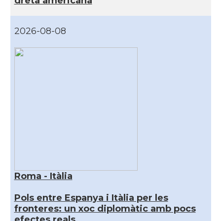
dreta americana
2026-08-08
Roma - Itàlia
Pols entre Espanya i Itàlia per les
fronteres: un xoc diplomàtic amb pocs
efectes reals