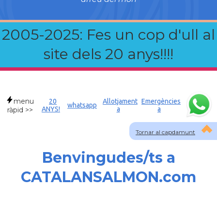
2005-2025: Fes un cop d'ull al
site dels 20 anys!!!!
menu
20
Allotjament
Emergències
whatsapp
ANYS!
a
a
ràpid >>
Tornar al capdamunt
Benvingudes/ts a
CATALANSALMON.com