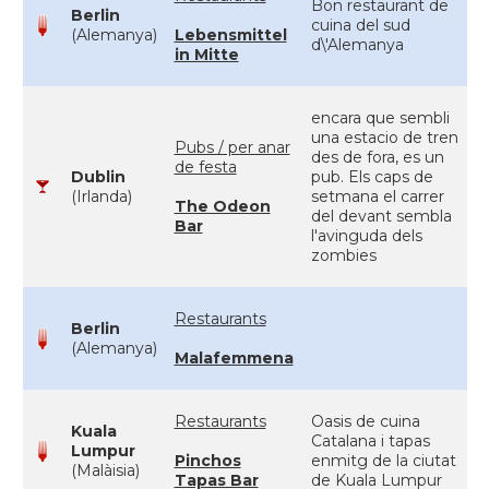
Bon restaurant de
Berlin
cuina del sud
(Alemanya)
Lebensmittel
d\'Alemanya
in Mitte
encara que sembli
una estacio de tren
Pubs / per anar
des de fora, es un
de festa
Dublin
pub. Els caps de
(Irlanda)
setmana el carrer
The Odeon
del devant sembla
Bar
l'avinguda dels
zombies
Restaurants
Berlin
(Alemanya)
Malafemmena
Restaurants
Oasis de cuina
Kuala
Catalana i tapas
Lumpur
Pinchos
enmitg de la ciutat
(Malàisia)
Tapas Bar
de Kuala Lumpur