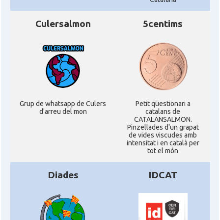
Culersalmon
5centims
Grup de whatsapp de Culers
Petit qüestionari a
d'arreu del mon
catalans de
CATALANSALMON.
Pinzellades d'un grapat
de vides viscudes amb
intensitat i en català per
tot el món
Diades
IDCAT