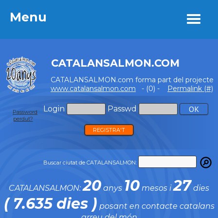
Menu
Menu
CATALANSALMON.COM
CATALANSALMON.com forma part del projecte
www.catalansalmon.com
- (0) -
Permalink (#)
Login
Passwd
Password
perdut?
REGISTRA'T
Buscar ciutat de CATALANSALMON:
20
10
27
CATALANSALMON:
anys
mesos i
dies
( 7.635 dies )
posant en contacte catalans
arreu del món