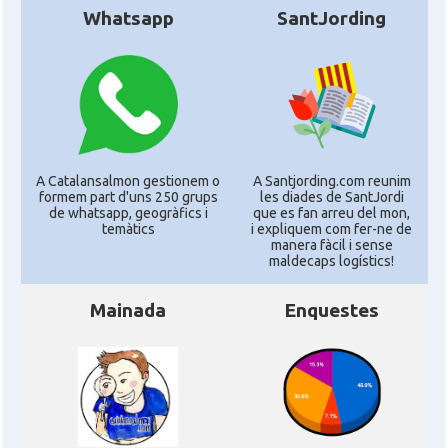
Whatsapp
SantJording
A Catalansalmon gestionem o
A Santjording.com reunim
formem part d'uns 250 grups
les diades de SantJordi
de whatsapp, geogràfics i
que es fan arreu del mon,
temàtics
i expliquem com fer-ne de
manera fàcil i sense
maldecaps logí­stics!
Mainada
Enquestes