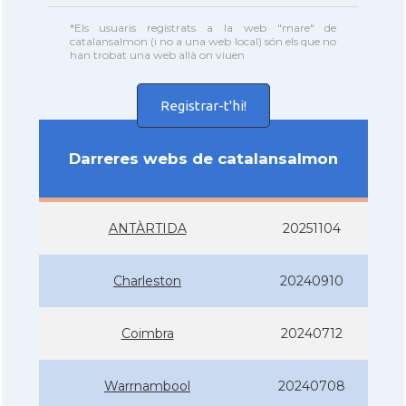
*Els usuaris registrats a la web "mare" de
catalansalmon (i no a una web local) són els que no
han trobat una web allà on viuen
Registrar-t'hi!
Darreres webs de catalansalmon
ANTÀRTIDA
20251104
Charleston
20240910
Coimbra
20240712
Warrnambool
20240708