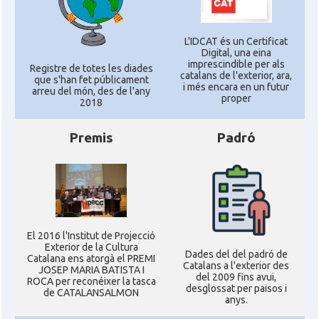
L'IDCAT és un Certificat
Digital, una eina
imprescindible per als
Registre de totes les diades
catalans de l'exterior, ara,
que s'han fet públicament
i més encara en un futur
arreu del món, des de l'any
proper
2018
Premis
Padró
El 2016 l'Institut de Projecció
Exterior de la Cultura
Dades del del padró de
Catalana ens atorgà el PREMI
Catalans a l'exterior des
JOSEP MARIA BATISTA I
del 2009 fins avui,
ROCA per reconéixer la tasca
desglossat per paisos i
de CATALANSALMON
anys.