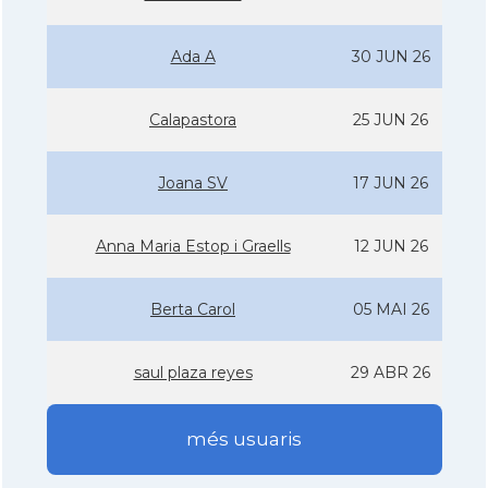
Ada A
30 JUN 26
Calapastora
25 JUN 26
Joana SV
17 JUN 26
Anna Maria Estop i Graells
12 JUN 26
Berta Carol
05 MAI 26
saul plaza reyes
29 ABR 26
més usuaris