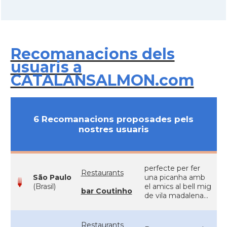
Recomanacions dels
usuaris a
CATALANSALMON.com
6 Recomanacions proposades pels
nostres usuaris
perfecte per fer
Restaurants
São Paulo
una picanha amb
(Brasil)
el amics al bell mig
bar Coutinho
de vila madalena...
Restaurants