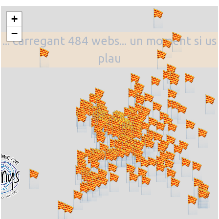
+
−
... carregant 484 webs... un moment si us
plau