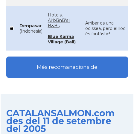
Hotels,
AirbBnB's i
Arribar es una
Denpasar
B&Bs
odissea, pero el lloc
(Indonesia)
és fantàstic!
Blue Karma
Village (Bali)
Més recomanacions de
CATALANSALMON.com
des del 11 de setembre
del 2005