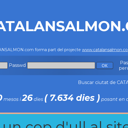
ATALANSALMON
NSALMON.com forma part del projecte
www.catalansalmon.c
Pa
Passwd
per
Buscar ciutat de C
0
26
( 7.634 dies )
mesos i
dies
posant en c
n cop d'ull al site