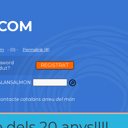
.COM
om
- (0) -
Permalink (#)
ssword
REGISTRA'T
dut?
ATALANSALMON:
ontacte catalans arreu del món
 dels 20 anys!!!!