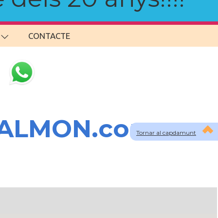
CONTACTE
SALMON.com
Tornar al capdamunt