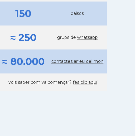
150
països
≈ 250
grups de
whatsapp
≈ 80.000
contactes arreu del mon
vols saber com va començar?
fes clic aquí