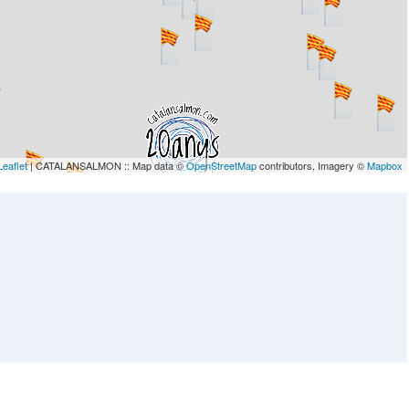
Leaflet
| CATALANSALMON :: Map data ©
OpenStreetMap
contributors, Imagery ©
Mapbox