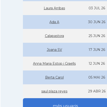
Laura Arribas
03 JUL 26
Ada A
30 JUN 26
Calapastora
25 JUN 26
Joana SV
17 JUN 26
Anna Maria Estop i Graells
12 JUN 26
Berta Carol
05 MAI 26
saul plaza reyes
29 ABR 26
més usuaris