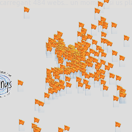
. carregant 484 webs... un moment si us p