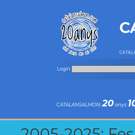
C
CATALA
Login
20
1
CATALANSALMON:
anys
2005-2025: Fes u