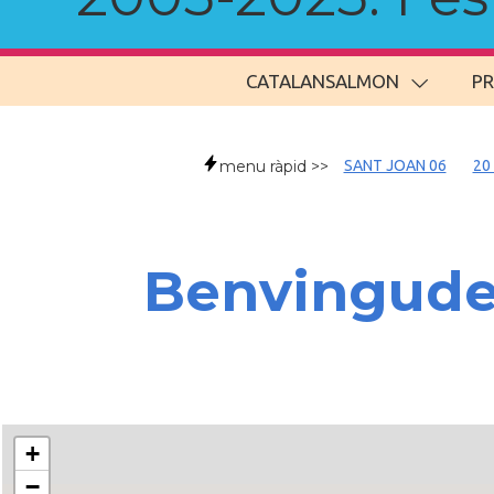
CATALANSALMON
P
menu ràpid >>
SANT JOAN 06
20
Benvingud
+
−