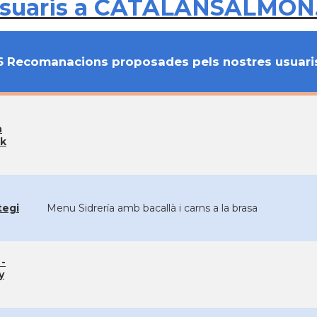
usuaris a CATALANSALMON
6 Recomanacions proposades pels nostres usuari
n
ok
tegi
Menu Sidrería amb bacallà i carns a la brasa
 -
y