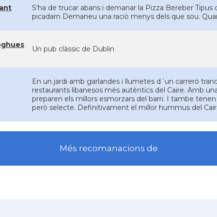
ant
S'ha de trucar abans i demanar la Pizza Bereber Tipus d
picadarn Demaneu una raciò menys dels que sou. Qua
oghues
Un pub clàssic de Dublin
En un jardi amb garlandes i llumetes d´un carreró tra
restaurants libanesos més autèntics del Caire. Amb una 
preparen els millors esmorzars del barri. I tambe tenen
però selecte. Definitivament el millor hummus del Cair
Més recomanacions de