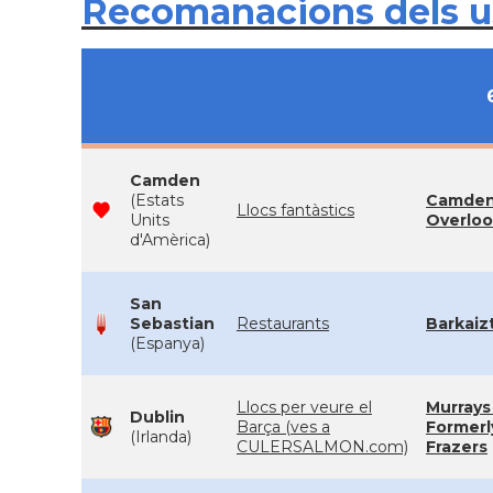
Recomanacions dels 
Camden
(Estats
Camde
Llocs fantàstics
Units
Overlo
d'Amèrica)
San
Sebastian
Restaurants
Barkaiz
(Espanya)
Llocs per veure el
Murrays
Dublin
Barça (ves a
Formerl
(Irlanda)
CULERSALMON.com)
Frazers