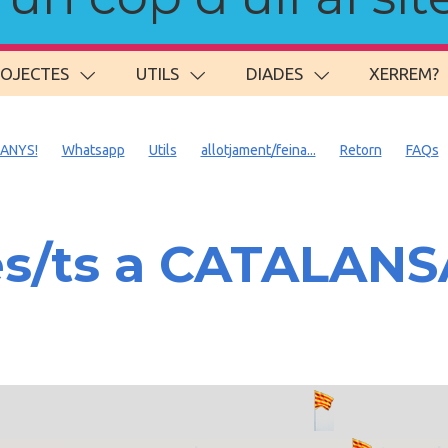
ROJECTES
UTILS
DIADES
XERREM?
 ANYS!
Whatsapp
Utils
allotjament/feina...
Retorn
FAQs
es/ts a CATALAN