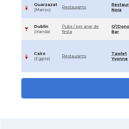
Ouarzazat
Restaur
Restaurants
(Marroc)
Nora
Dublin
Pubs / per anar de
O\'Don
(Irlanda)
festa
Bar
Cairo
Tawlet
Restaurants
(Egipte)
Yvonne