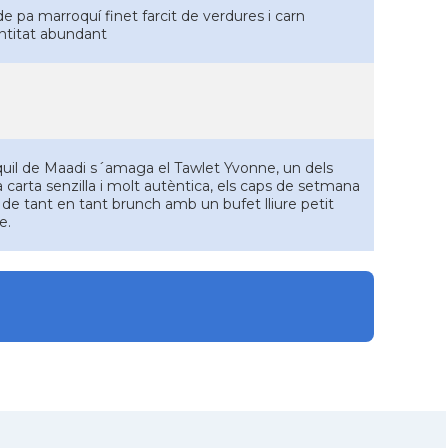
e pa marroquí finet farcit de verdures i carn
ntitat abundant
nquil de Maadi s´amaga el Tawlet Yvonne, un dels
carta senzilla i molt autèntica, els caps de setmana
 de tant en tant brunch amb un bufet lliure petit
e.