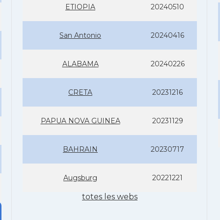
ETIOPIA
20240510
San Antonio
20240416
ALABAMA
20240226
CRETA
20231216
PAPUA NOVA GUINEA
20231129
BAHRAIN
20230717
Augsburg
20221221
totes les webs