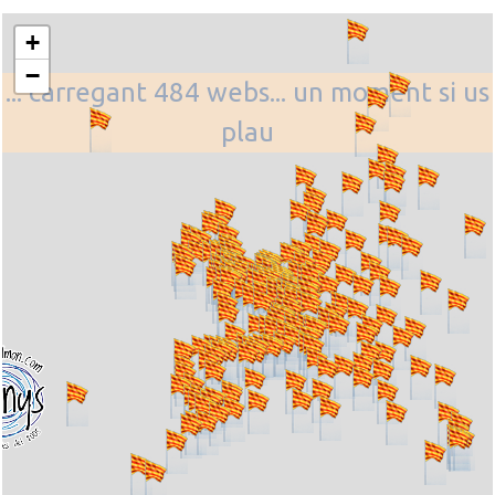
+
−
... carregant 484 webs... un moment si us
plau