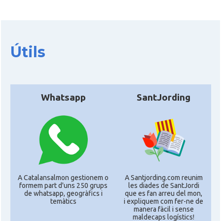
Útils
Whatsapp
SantJording
A Catalansalmon gestionem o
A Santjording.com reunim
formem part d'uns 250 grups
les diades de SantJordi
de whatsapp, geogràfics i
que es fan arreu del mon,
temàtics
i expliquem com fer-ne de
manera fàcil i sense
maldecaps logí­stics!