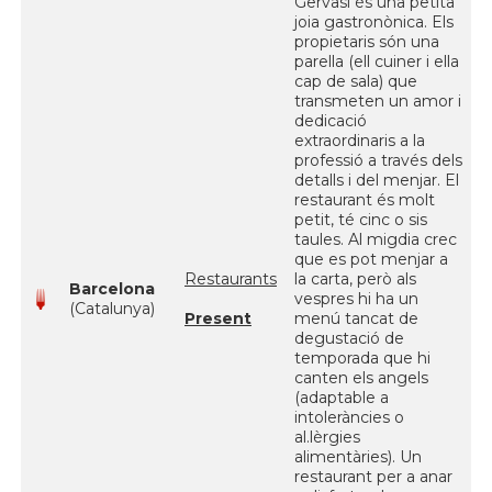
Gervasi és una petita
joia gastronònica. Els
propietaris són una
parella (ell cuiner i ella
cap de sala) que
transmeten un amor i
dedicació
extraordinaris a la
professió a través dels
detalls i del menjar. El
restaurant és molt
petit, té cinc o sis
taules. Al migdia crec
que es pot menjar a
Restaurants
la carta, però als
Barcelona
vespres hi ha un
(Catalunya)
Present
menú tancat de
degustació de
temporada que hi
canten els angels
(adaptable a
intoleràncies o
al.lèrgies
alimentàries). Un
restaurant per a anar