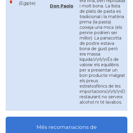
era fina, ben reposada
(Egipte)
Don Paolo
i molt bona. La llista
de plats de pasta es
tradicional i la matèria
prima (la pasta)
coixeja una mica (els
penne podrien ser
millor). La panacotta
de postre estava
bona de gust però
era massa
liquida.\r\n\r\nÉs de
valorar els equilibris
per a presentar un
bon producte malgrat
els preus
estratosfèrics de les
importacions.\r\n\r\nEl
restaurant no serveix
alcohol ni té lavabos.
Més recomanacions de