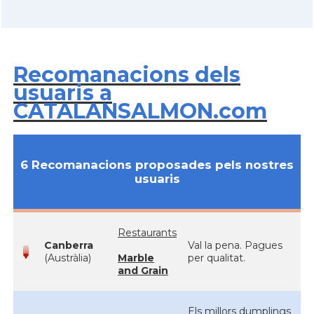
Recomanacions dels
usuaris a
CATALANSALMON.com
6 Recomanacions proposades pels nostres
usuaris
Restaurants
Canberra
Val la pena. Pagues
(Austràlia)
Marble
per qualitat.
and Grain
Els millors dumplings