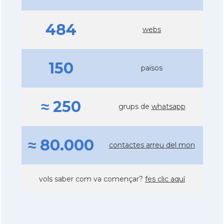
484
webs
150
països
≈ 250
grups de
whatsapp
≈ 80.000
contactes arreu del mon
vols saber com va començar?
fes clic aquí