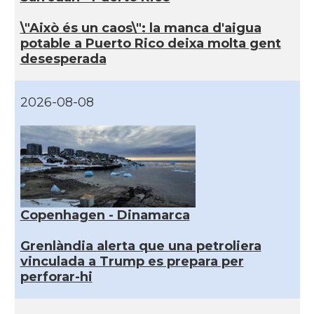
\"Això és un caos\": la manca d'aigua
potable a Puerto Rico deixa molta gent
desesperada
2026-08-08
Copenhagen - Dinamarca
Grenlàndia alerta que una petroliera
vinculada a Trump es prepara per
perforar-hi