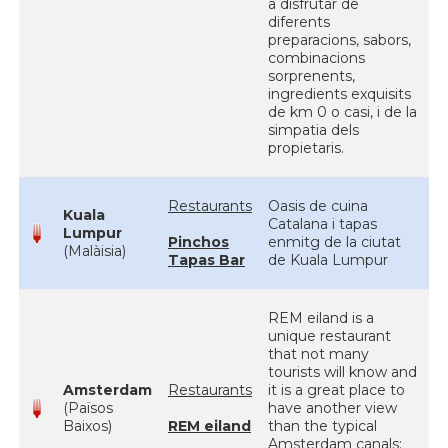
a disfrutar de
diferents
preparacions, sabors,
combinacions
sorprenents,
ingredients exquisits
de km 0 o casi, i de la
simpatia dels
propietaris.
Restaurants
Oasis de cuina
Kuala
Catalana i tapas
Lumpur
Pinchos
enmitg de la ciutat
(Malàisia)
Tapas Bar
de Kuala Lumpur
REM eiland is a
unique restaurant
that not many
tourists will know and
Amsterdam
Restaurants
it is a great place to
(Països
have another view
Baixos)
REM eiland
than the typical
Amsterdam canals: