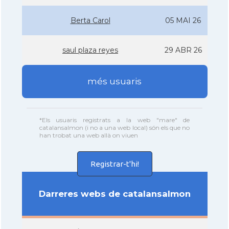
Berta Carol
05 MAI 26
saul plaza reyes
29 ABR 26
més usuaris
*Els usuaris registrats a la web "mare" de
catalansalmon (i no a una web local) són els que no
han trobat una web allà on viuen
Registrar-t'hi!
Darreres webs de catalansalmon