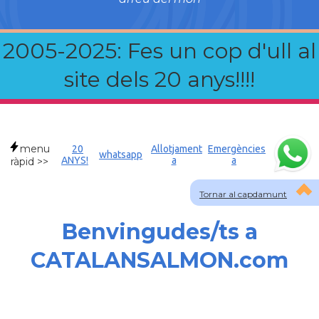
2005-2025: Fes un cop d'ull al
site dels 20 anys!!!!
menu
20
Allotjament
Emergències
whatsapp
ANYS!
a
a
ràpid >>
Tornar al capdamunt
Benvingudes/ts a
CATALANSALMON.com