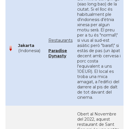
(xiao long bao) de la
ciutat. Si el lloc és
habitualment ple
d'indonesis d'ètnia
xinesa per algun
motiu serà. El preu
per a tu és "normal\"
Restaurants
si vius al sud-est
Jakarta
asiàtic però "barat\" si
(Indonesia)
Paradise
estàs de pas (un àpat
Dynasty
decent amb cervesa i
porc costa
l'equivalent a uns
10EUR). El local es
troba una mica
amagat, a l'edifici del
darrere al pis de dalt
de tot davant del
cinema.
Obert al Novembre
del 2022, aquest
restaurant de Sant