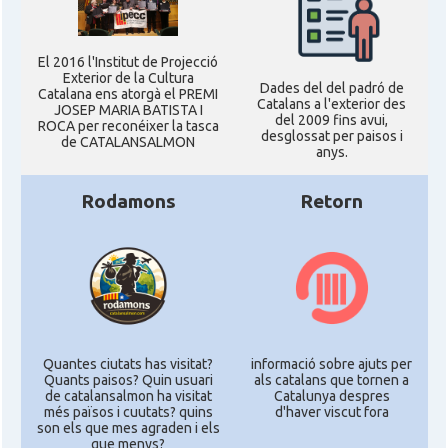
El 2016 l'Institut de Projecció
Exterior de la Cultura
Dades del del padró de
Catalana ens atorgà el PREMI
Catalans a l'exterior des
JOSEP MARIA BATISTA I
del 2009 fins avui,
ROCA per reconéixer la tasca
desglossat per paisos i
de CATALANSALMON
anys.
Rodamons
Retorn
Quantes ciutats has visitat?
informació sobre ajuts per
Quants paisos? Quin usuari
als catalans que tornen a
de catalansalmon ha visitat
Catalunya despres
més països i cuutats? quins
d'haver viscut fora
son els que mes agraden i els
que menys?