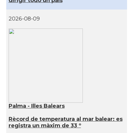
dirigir todo un país
2026-08-09
Palma - Illes Balears
Rècord de temperatura al mar balear: es
registra un màxim de 33 º