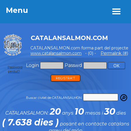
Menu
Menu
CATALANSALMON.COM
CATALANSALMON.com forma part del projecte
www.catalansalmon.com
- (0) -
Permalink (#)
Login
Passwd
Password
perdut?
REGISTRA'T
Buscar ciutat de CATALANSALMON:
20
10
30
CATALANSALMON:
anys
mesos i
dies
( 7.638 dies )
posant en contacte catalans
arreu del món