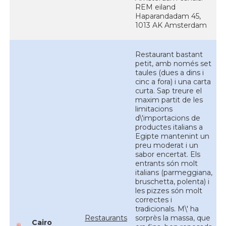
REM eiland
Haparandadam 45,
1013 AK Amsterdam
Restaurant bastant
petit, amb només set
taules (dues a dins i
cinc a fora) i una carta
curta. Sap treure el
maxim partit de les
limitacions
d\'importacions de
productes italians a
Egipte mantenint un
preu moderat i un
sabor encertat. Els
entrants són molt
italians (parmeggiana,
bruschetta, polenta) i
les pizzes són molt
correctes i
tradicionals. M\' ha
Restaurants
sorprès la massa, que
Cairo