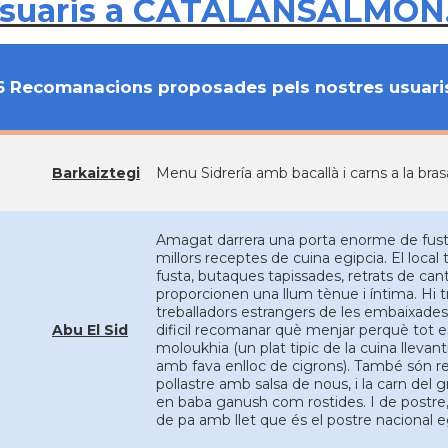
usuaris a CATALANSALMON
6 Recomanacions proposades pels nostres usuari
Barkaiztegi
Menu Sidrería amb bacallà i carns a la bras
Amagat darrera una porta enorme de fusta 
millors receptes de cuina egipcia. El local
fusta, butaques tapissades, retrats de can
proporcionen una llum tènue i íntima. Hi t
treballadors estrangers de les embaixades q
Abu El Sid
dificil recomanar què menjar perquè tot es
moloukhia (un plat tipic de la cuina llevant
amb fava enlloc de cigrons). També són r
pollastre amb salsa de nous, i la carn del gr
en baba ganush com rostides. I de postre
de pa amb llet que és el postre nacional e