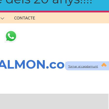
CONTACTE
SALMON.com
Tornar al capdamunt