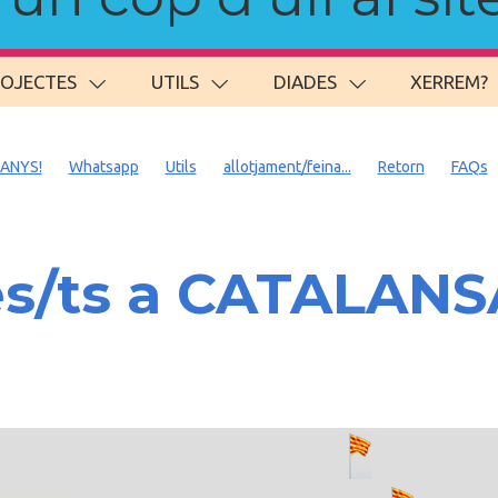
ROJECTES
UTILS
DIADES
XERREM?
 ANYS!
Whatsapp
Utils
allotjament/feina...
Retorn
FAQs
es/ts a CATALAN