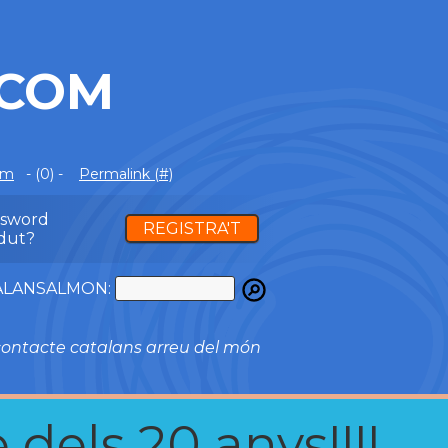
.COM
om
- (0) -
Permalink (#)
ssword
REGISTRA'T
dut?
ATALANSALMON:
ontacte catalans arreu del món
 dels 20 anys!!!!