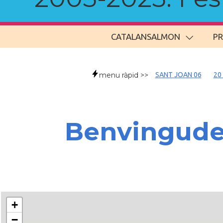
CATALANSALMON
P
menu ràpid >>
SANT JOAN 06
20
Benvingud
+
−