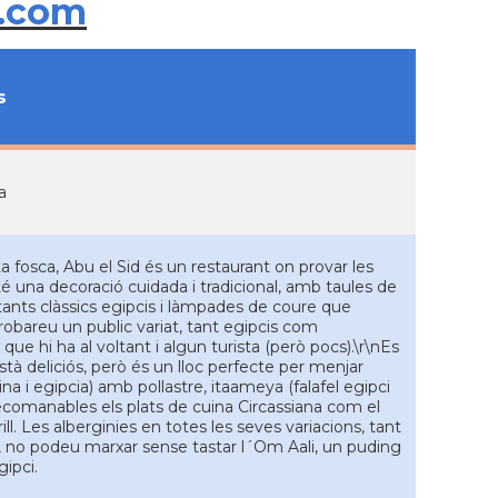
.com
s
a
fosca, Abu el Sid és un restaurant on provar les
 té una decoració cuidada i tradicional, amb taules de
tants clàssics egipcis i làmpades de coure que
robareu un public variat, tant egipcis com
ue hi ha al voltant i algun turista (però pocs).\r\nEs
tà deliciós, però és un lloc perfecte per menjar
ina i egipcia) amb pollastre, itaameya (falafel egipci
ecomanables els plats de cuina Circassiana com el
ill. Les alberginies en totes les seves variacions, tant
, no podeu marxar sense tastar l´Om Aali, un puding
gipci.