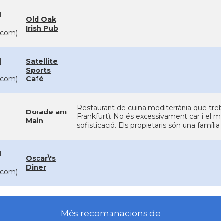
l
Old Oak
Irish Pub
com)
l
Satellite
Sports
com)
Café
Restaurant de cuina mediterrània que treba
Dorade am
Frankfurt). No és excessivament car i el me
Main
sofisticació. Els propietaris són una família
l
Oscar\'s
Diner
com)
Més recomanacions de