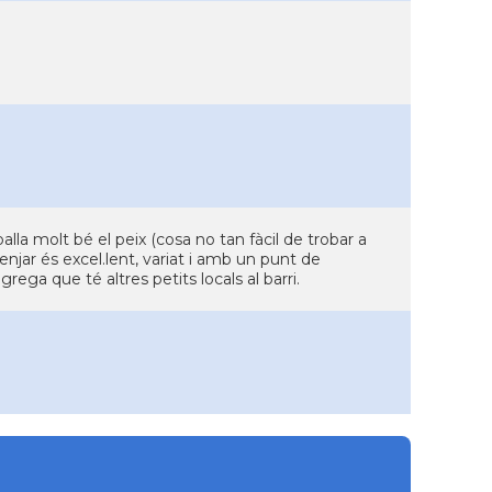
lla molt bé el peix (cosa no tan fàcil de trobar a
njar és excel.lent, variat i amb un punt de
 grega que té altres petits locals al barri.