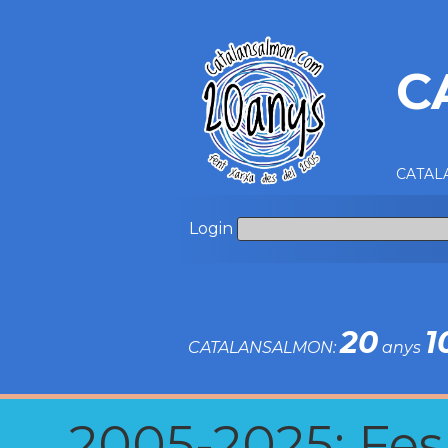
C
CATALA
Login
20
1
CATALANSALMON:
anys
2005-2025: Fes u