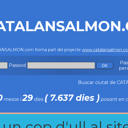
ATALANSALMON
NSALMON.com forma part del projecte
www.catalansalmon.c
Pa
Passwd
per
Buscar ciutat de C
0
29
( 7.637 dies )
mesos i
dies
posant en c
n cop d'ull al site