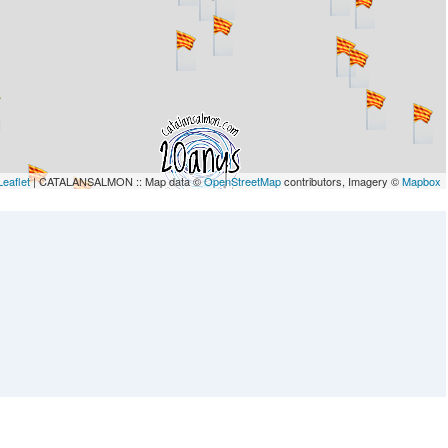
Leaflet
| CATALANSALMON :: Map data ©
OpenStreetMap
contributors, Imagery ©
Mapbox