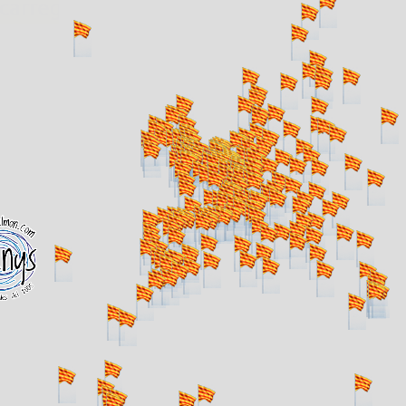
. carregant 484 webs... un moment si us p