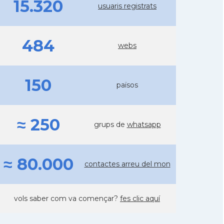
15.320
usuaris registrats
484
webs
150
països
≈ 250
grups de
whatsapp
≈ 80.000
contactes arreu del mon
vols saber com va començar?
fes clic aquí