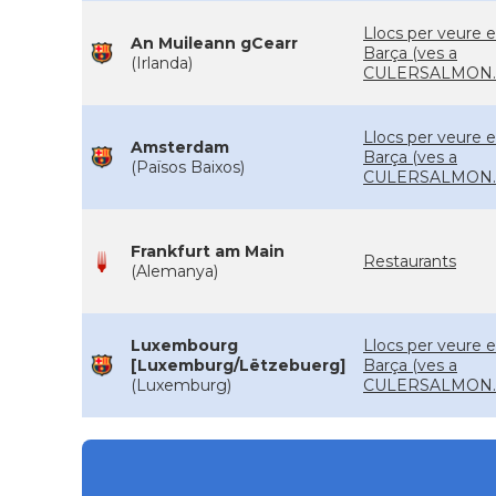
Llocs per veure e
An Muileann gCearr
Barça (ves a
(Irlanda)
CULERSALMON.
Llocs per veure e
Amsterdam
Barça (ves a
(Països Baixos)
CULERSALMON.
Frankfurt am Main
Restaurants
(Alemanya)
Luxembourg
Llocs per veure e
[Luxemburg/Lëtzebuerg]
Barça (ves a
(Luxemburg)
CULERSALMON.