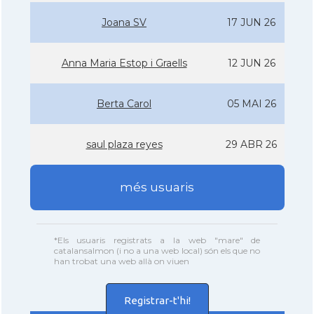
Joana SV
17 JUN 26
Anna Maria Estop i Graells
12 JUN 26
Berta Carol
05 MAI 26
saul plaza reyes
29 ABR 26
més usuaris
*Els usuaris registrats a la web "mare" de
catalansalmon (i no a una web local) són els que no
han trobat una web allà on viuen
Registrar-t'hi!