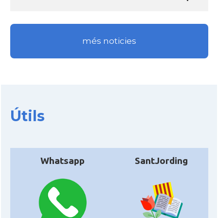
més noticies
Útils
Whatsapp
SantJording