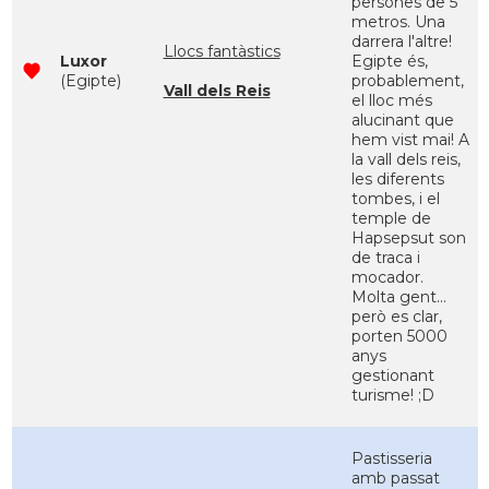
persones de 5
metros. Una
darrera l'altre!
Llocs fantàstics
Luxor
Egipte és,
(Egipte)
probablement,
Vall dels Reis
el lloc més
alucinant que
hem vist mai! A
la vall dels reis,
les diferents
tombes, i el
temple de
Hapsepsut son
de traca i
mocador.
Molta gent...
però es clar,
porten 5000
anys
gestionant
turisme! ;D
Pastisseria
amb passat