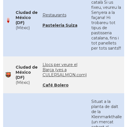
català Si us
fixeu, veureu la
Ciudad de
Senyera a la
Restaurants
México
façana! Hi
(DF)
trobareu tot
Pasteleria Suiza
(Mèxic)
tipus de
pastisseria
catalana, fins i
tot panellets
per tots sants!!!
Llocs per veure el
Ciudad de
Barça (ves a
México
CULERSALMON.com)
(DF)
(Mèxic)
Café Bolero
Situat a la
planta de dalt
de la
Kleinmarkthalle
(un mercat