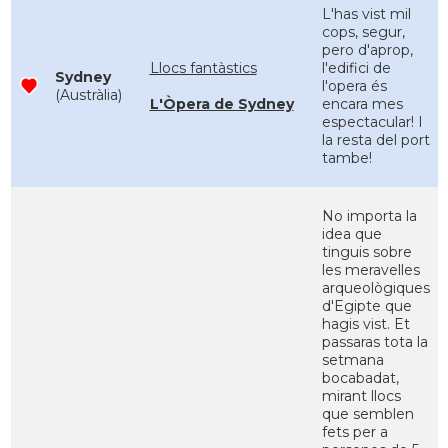
L'has vist mil
cops, segur,
pero d'aprop,
Llocs fantàstics
l'edifici de
Sydney
l'opera és
(Austràlia)
L'Òpera de Sydney
encara mes
espectacular! I
la resta del port
tambe!
No importa la
idea que
tinguis sobre
les meravelles
arqueològiques
d'Egipte que
hagis vist. Et
passaras tota la
setmana
bocabadat,
mirant llocs
que semblen
fets per a