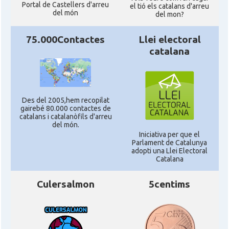
Portal de Castellers d'arreu
el tió els catalans d'arreu
del món
del mon?
75.000Contactes
Llei electoral
catalana
Des del 2005,hem recopilat
gairebé 80.000 contactes de
catalans i catalanòfils d'arreu
del món.
Iniciativa per que el
Parlament de Catalunya
adopti una Llei Electoral
Catalana
Culersalmon
5centims