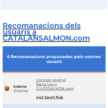
Recomanacions dels
usuaris a
CATALANSALMON.com
6 Recomanacions proposades pels nostres
usuaris
Llocs per veure el
Barça (ves a
Kraków
CULERSALMON.com)
(Polònia)
442 Sport Pub