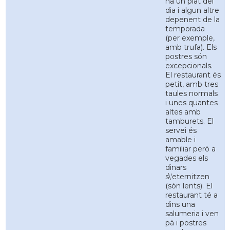
ha un plat del
dia i algun altre
depenent de la
temporada
(per exemple,
amb trufa). Els
postres són
excepcionals.
El restaurant és
petit, amb tres
taules normals
i unes quantes
altes amb
tamburets. El
servei és
amable i
familiar però a
vegades els
dinars
s\'eternitzen
(són lents). El
restaurant té a
dins una
salumeria i ven
pà i postres