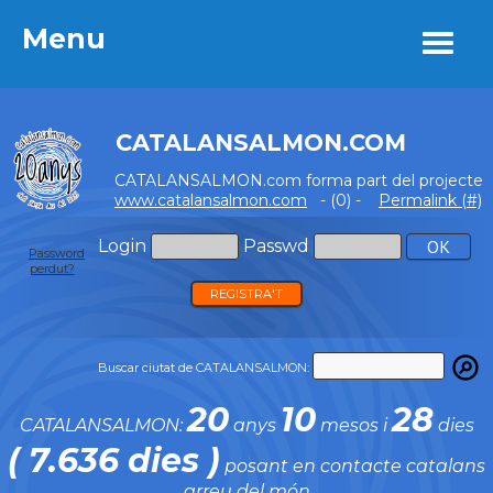
Menu
Menu
CATALANSALMON.COM
CATALANSALMON.com forma part del projecte
www.catalansalmon.com
- (0) -
Permalink (#)
Login
Passwd
Password
perdut?
REGISTRA'T
Buscar ciutat de CATALANSALMON:
20
10
28
CATALANSALMON:
anys
mesos i
dies
( 7.636 dies )
posant en contacte catalans
arreu del món