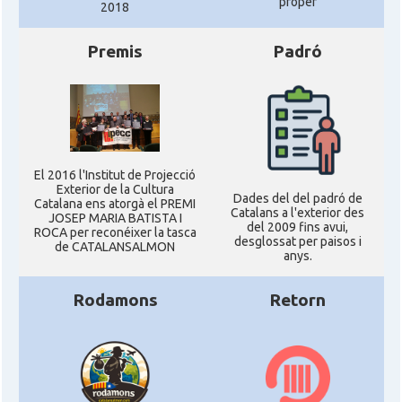
proper
2018
Premis
Padró
El 2016 l'Institut de Projecció
Exterior de la Cultura
Dades del del padró de
Catalana ens atorgà el PREMI
Catalans a l'exterior des
JOSEP MARIA BATISTA I
del 2009 fins avui,
ROCA per reconéixer la tasca
desglossat per paisos i
de CATALANSALMON
anys.
Rodamons
Retorn