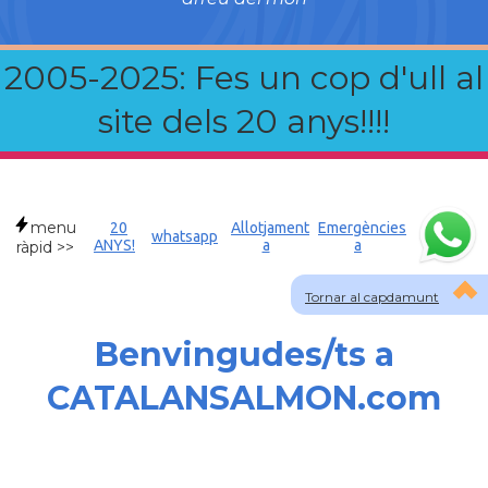
2005-2025: Fes un cop d'ull al
site dels 20 anys!!!!
menu
20
Allotjament
Emergències
whatsapp
ANYS!
a
a
ràpid >>
Tornar al capdamunt
Benvingudes/ts a
CATALANSALMON.com