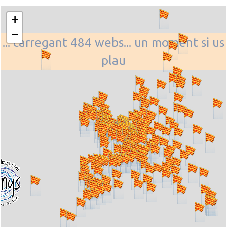
+
−
... carregant 484 webs... un moment si us
plau