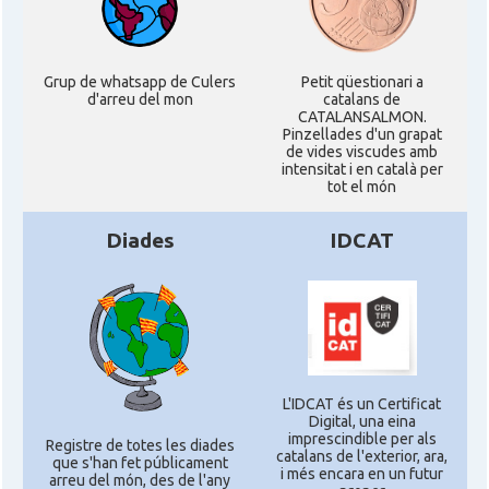
Grup de whatsapp de Culers
Petit qüestionari a
d'arreu del mon
catalans de
CATALANSALMON.
Pinzellades d'un grapat
de vides viscudes amb
intensitat i en català per
tot el món
Diades
IDCAT
L'IDCAT és un Certificat
Digital, una eina
imprescindible per als
Registre de totes les diades
catalans de l'exterior, ara,
que s'han fet públicament
i més encara en un futur
arreu del món, des de l'any