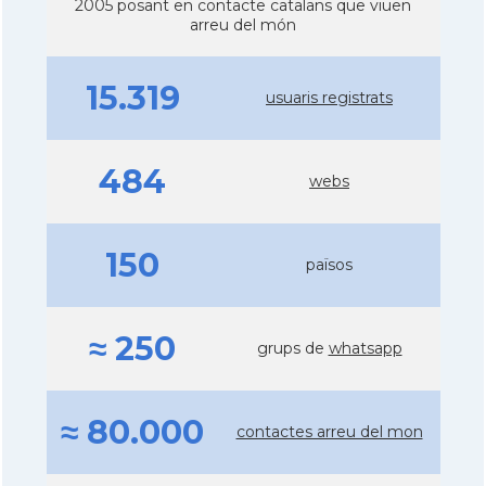
2005 posant en contacte catalans que viuen
arreu del món
15.319
usuaris registrats
484
webs
150
països
≈ 250
grups de
whatsapp
≈ 80.000
contactes arreu del mon