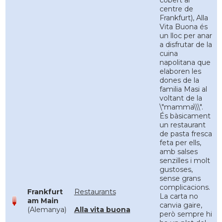
cobert al
centre de
Frankfurt), Alla
Vita Buona és
un lloc per anar
a disfrutar de la
cuina
napolitana que
elaboren les
dones de la
familia Masi al
voltant de la
\"mamma\\\".
És bàsicament
un restaurant
de pasta fresca
feta per ells,
amb salses
senzilles i molt
gustoses,
sense grans
complicacions.
Frankfurt
Restaurants
La carta no
am Main
canvia gaire,
(Alemanya)
Alla vita buona
però sempre hi