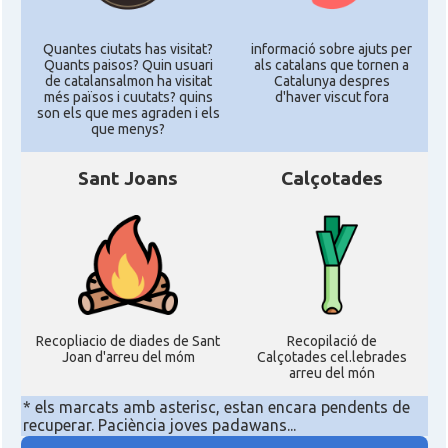
Quantes ciutats has visitat?
informació sobre ajuts per
Quants paisos? Quin usuari
als catalans que tornen a
de catalansalmon ha visitat
Catalunya despres
més països i cuutats? quins
d'haver viscut fora
son els que mes agraden i els
que menys?
Sant Joans
Calçotades
Recopliacio de diades de Sant
Recopilació de
Joan d'arreu del móm
Calçotades cel.lebrades
arreu del món
* els marcats amb asterisc, estan encara pendents de
recuperar. Paciència joves padawans...