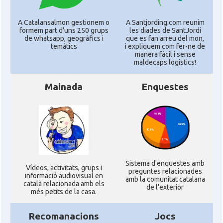
A Catalansalmon gestionem o
A Santjording.com reunim
formem part d'uns 250 grups
les diades de SantJordi
de whatsapp, geogràfics i
que es fan arreu del mon,
temàtics
i expliquem com fer-ne de
manera fàcil i sense
maldecaps logí­stics!
Mainada
Enquestes
Sistema d'enquestes amb
Ví­deos, activitats, grups i
preguntes relacionades
informació audiovisual en
amb la comunitat catalana
català relacionada amb els
de l'exterior
més petits de la casa.
Recomanacions
Jocs