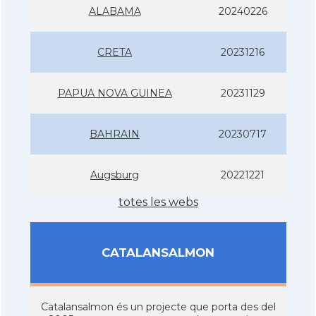
ALABAMA
20240226
CRETA
20231216
PAPUA NOVA GUINEA
20231129
BAHRAIN
20230717
Augsburg
20221221
totes les webs
CATALANSALMON
Catalansalmon és un projecte que porta des del