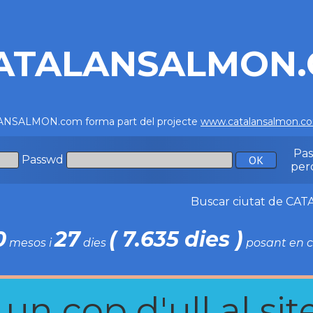
ATALANSALMON
NSALMON.com forma part del projecte
www.catalansalmon.c
Pa
Passwd
per
Buscar ciutat de C
0
27
( 7.635 dies )
mesos i
dies
posant en c
n cop d'ull al site