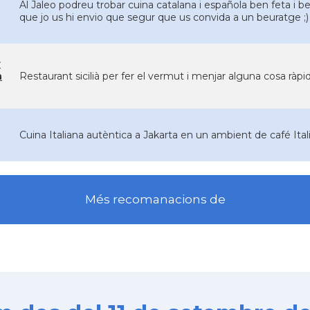
Al Jaleo podreu trobar cuina catalana i española ben feta i be
que jo us hi envio que segur que us convida a un beuratge ;)
r
n
Restaurant sicilià per fer el vermut i menjar alguna cosa ràpida
Cuina Italiana autèntica a Jakarta en un ambient de café Ital
Més recomanacions de