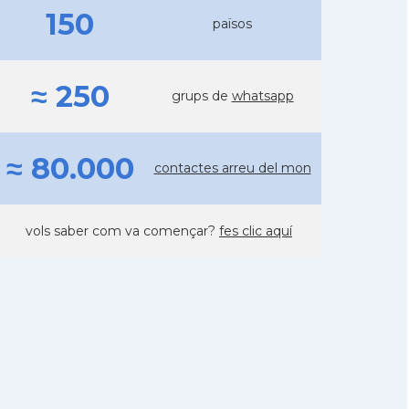
150
països
≈ 250
grups de
whatsapp
≈ 80.000
contactes arreu del mon
vols saber com va començar?
fes clic aquí