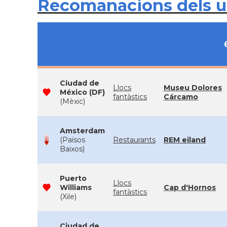
Recomanacions dels 
Ciudad de
Llocs
Museu Dolores
México (DF)
fantàstics
Cárcamo
(Mèxic)
Amsterdam
(Països
Restaurants
REM eiland
Baixos)
Puerto
Llocs
Williams
Cap d'Hornos
fantàstics
(Xile)
Ciudad de