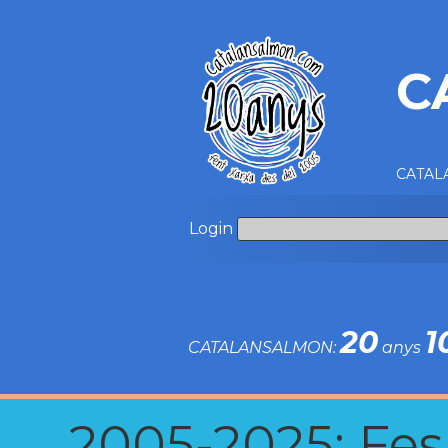
C
CATALA
Login
20
1
CATALANSALMON:
anys
2005-2025: Fes u