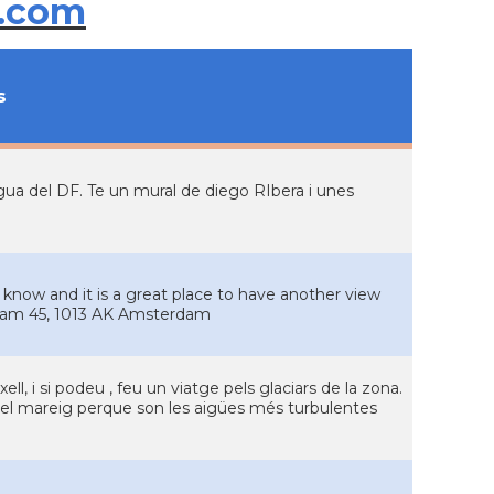
.com
s
'aigua del DF. Te un mural de diego RIbera i unes
l know and it is a great place to have another view
adam 45, 1013 AK Amsterdam
l, i si podeu , feu un viatge pels glaciars de la zona.
 pel mareig perque son les aigües més turbulentes