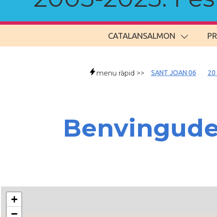
CATALANSALMON
P
menu ràpid >>
SANT JOAN 06
20
Benvingud
+
−