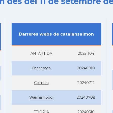
es del 11 de setembre de
Darreres webs de catalansalmon
ANTÀRTIDA
20251104
Charleston
20240910
Coimbra
20240712
Warrnambool
20240708
ETIOPIA
20240510