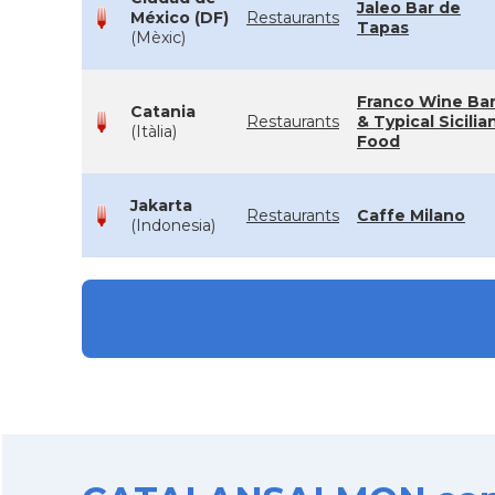
Jaleo Bar de
México (DF)
Restaurants
Tapas
(Mèxic)
Franco Wine Ba
Catania
Restaurants
& Typical Sicilia
(Itàlia)
Food
Jakarta
Restaurants
Caffe Milano
(Indonesia)