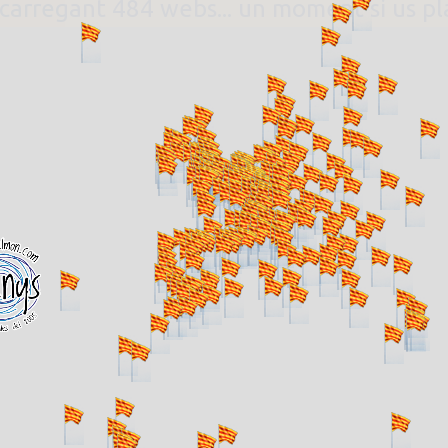
. carregant 484 webs... un moment si us p