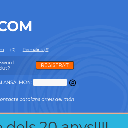
.COM
om
- (0) -
Permalink (#)
ssword
REGISTRA'T
dut?
ATALANSALMON:
ontacte catalans arreu del món
 dels 20 anys!!!!