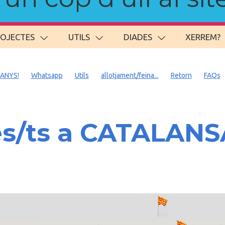
ROJECTES
UTILS
DIADES
XERREM?
 ANYS!
Whatsapp
Utils
allotjament/feina...
Retorn
FAQs
es/ts a CATALAN