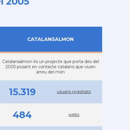
l 2005
CATALANSALMON
Catalansalmon és un projecte que porta des del
2005 posant en contacte catalans que viuen
arreu del món
15.319
usuaris registrats
484
webs