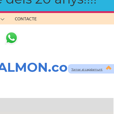
CONTACTE
SALMON.com
Tornar al capdamunt