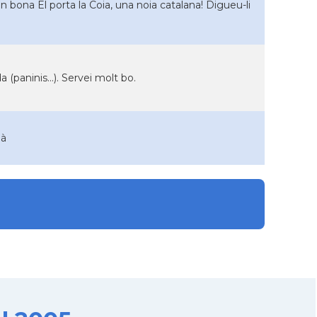
n bona El porta la Coia, una noia catalana! Digueu-li
 (paninis...). Servei molt bo.
ià