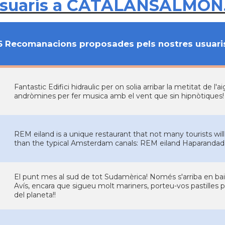
usuaris a CATALANSALMON
6 Recomanacions proposades pels nostres usuari
Fantastic Edifici hidraulic per on solia arribar la metitat de l
andròmines per fer musica amb el vent que sin hipnòtiques!
REM eiland is a unique restaurant that not many tourists wil
than the typical Amsterdam canals: REM eiland Haparand
El punt mes al sud de tot Sudamèrica! Només s'arriba en baixel
Avís, encara que sigueu molt mariners, porteu-vos pastilles
del planeta!!