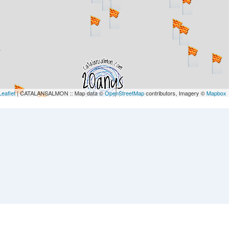
Leaflet
| CATALANSALMON :: Map data ©
OpenStreetMap
contributors, Imagery ©
Mapbox