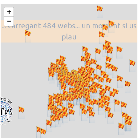
+
−
... carregant 484 webs... un moment si us
plau