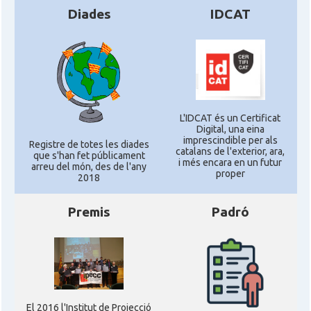
Diades
IDCAT
L'IDCAT és un Certificat
Digital, una eina
imprescindible per als
Registre de totes les diades
catalans de l'exterior, ara,
que s'han fet públicament
i més encara en un futur
arreu del món, des de l'any
proper
2018
Premis
Padró
El 2016 l'Institut de Projecció