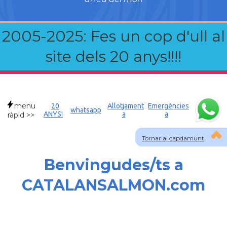
2005-2025: Fes un cop d'ull al
site dels 20 anys!!!!
menu
20
Allotjament
Emergències
whatsapp
ANYS!
a
a
ràpid >>
Tornar al capdamunt
Benvingudes/ts a
CATALANSALMON.com