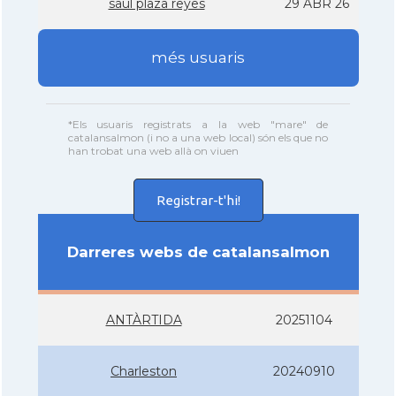
saul plaza reyes
29 ABR 26
més usuaris
*Els usuaris registrats a la web "mare" de
catalansalmon (i no a una web local) són els que no
han trobat una web allà on viuen
Registrar-t'hi!
Darreres webs de catalansalmon
ANTÀRTIDA
20251104
Charleston
20240910