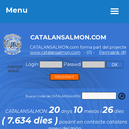
Menu
Menu
CATALANSALMON.COM
CATALANSALMON.com forma part del projecte
www.catalansalmon.com
- (0) -
Permalink (#)
Login
Passwd
Password
perdut?
REGISTRA'T
Buscar ciutat de CATALANSALMON:
20
10
26
CATALANSALMON:
anys
mesos i
dies
( 7.634 dies )
posant en contacte catalans
arreu del món