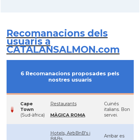
Recomanacions dels
usuaris a
CATALANSALMON.com
6 Recomanacions proposades pels
nostres usuaris
Cape
Restaurants
Cuinés
Town
italians. Bon
(Sud-àfrica)
MÀGICA ROMA
servei.
Hotels, AirbBnB's i
Arribar es
B&Bs