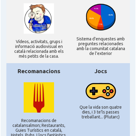
Sistema d'enquestes amb
Ví­deos, activitats, grups i
preguntes relacionades
informació audiovisual en
amb la comunitat catalana
català relacionada amb els
de l'exterior
més petits de la casa.
Recomanacions
Jocs
Que la vida son quatre
dies, i 3 te'ls passes
treballant... (Plutarc)
Recomanacions de
catalansalmon; Restaurants,
Guies Turístics en català,
Hotels, Pubs, Llocs fantàstics,