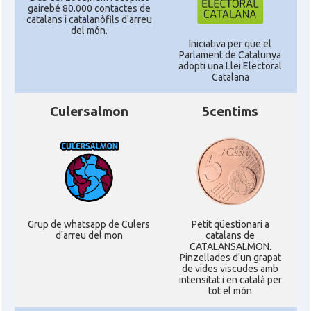
gairebé 80.000 contactes de
catalans i catalanòfils d'arreu
del món.
Iniciativa per que el
Parlament de Catalunya
adopti una Llei Electoral
Catalana
Culersalmon
5centims
Grup de whatsapp de Culers
Petit qüestionari a
d'arreu del mon
catalans de
CATALANSALMON.
Pinzellades d'un grapat
de vides viscudes amb
intensitat i en català per
tot el món