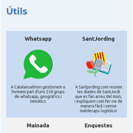
Útils
Whatsapp
SantJording
A Catalansalmon gestionem o
A Santjording.com reunim
formem part d'uns 250 grups
les diades de SantJordi
de whatsapp, geogràfics i
que es fan arreu del mon,
temàtics
i expliquem com fer-ne de
manera fàcil i sense
maldecaps logí­stics!
Mainada
Enquestes