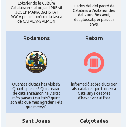
Exterior de la Cultura
Dades del del padró de
Catalana ens atorgà el PREMI
Catalans a l'exterior des
JOSEP MARIA BATISTA I
del 2009 fins avui,
ROCA per reconéixer la tasca
desglossat per paisos i
de CATALANSALMON
anys.
Rodamons
Retorn
Quantes ciutats has visitat?
informació sobre ajuts per
Quants paisos? Quin usuari
als catalans que tornen a
de catalansalmon ha visitat
Catalunya despres
més països i cuutats? quins
d'haver viscut fora
son els que mes agraden i els
que menys?
Sant Joans
Calçotades