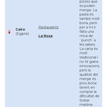
pizzes que
es poden
menjar. La
pasta és
també molt
bona, però
Restaurants
per a mi li
Cairo
falta una
(Egipte)
La Rosa
mica de
¨punch¨a
les salses.
La carta és
molt
tradicional i
no té grans
innovacions,
però la
qualitat del
menjar és
prou bona
tenint en
compte la
dificultat de
trobar
matèria