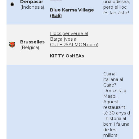
Denpasar
una odissea,
(Indonesia)
pero el lloc
Blue Karma Village
és fantàstic!
(Bali)
Llocs per veure el
Barça (ves a
Brusselles
CULERSALMON.com)
(Bèlgica)
KITTY OsHEAs
Cuina
italiana al
Caire?
Doncs si, a
Maadi.
Aquest
restaurant
té 30 anys d
´història al
barri i fa una
de les
millors