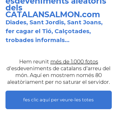
esdeveniments aleatoris
dels
CATALANSALMON.com
Diades, Sant Jordis, Sant Joans,
fer cagar el Tió, Calçotades,
trobades informals...
Hem reunit
més de 1.000 fotos
d'esdeveniments de catalans d'arreu del
món. Aquí en mostrem només 80
aleatòriament per no saturar el servidor.
fes clic aquí per veure-les totes