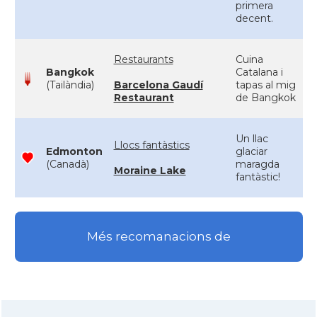
primera
decent.
Restaurants
Cuina
Bangkok
Catalana i
(Tailàndia)
Barcelona Gaudí
tapas al mig
Restaurant
de Bangkok
Un llac
Llocs fantàstics
Edmonton
glaciar
(Canadà)
maragda
Moraine Lake
fantàstic!
Més recomanacions de