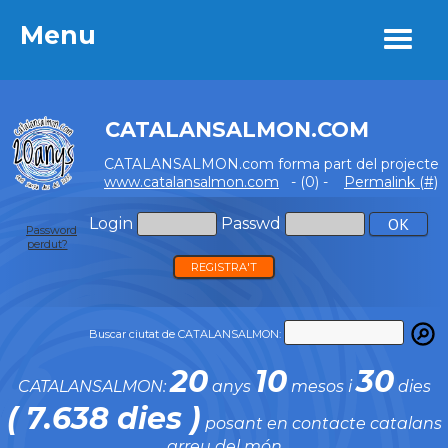
Menu
Menu
CATALANSALMON.COM
CATALANSALMON.com forma part del projecte
www.catalansalmon.com
- (0) -
Permalink (#)
Login
Passwd
Password
perdut?
REGISTRA'T
Buscar ciutat de CATALANSALMON:
20
10
30
CATALANSALMON:
anys
mesos i
dies
( 7.638 dies )
posant en contacte catalans
arreu del món