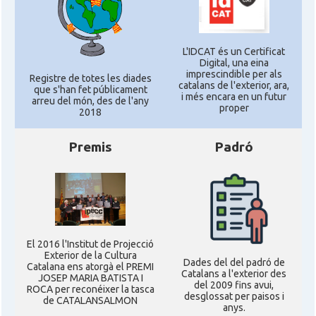
L'IDCAT és un Certificat
Digital, una eina
imprescindible per als
Registre de totes les diades
catalans de l'exterior, ara,
que s'han fet públicament
i més encara en un futur
arreu del món, des de l'any
proper
2018
Premis
Padró
El 2016 l'Institut de Projecció
Exterior de la Cultura
Dades del del padró de
Catalana ens atorgà el PREMI
Catalans a l'exterior des
JOSEP MARIA BATISTA I
del 2009 fins avui,
ROCA per reconéixer la tasca
desglossat per paisos i
de CATALANSALMON
anys.