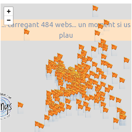
+
−
... carregant 484 webs... un moment si us
plau