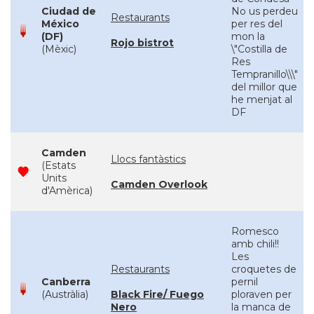
Ciudad de
No us perdeu
Restaurants
México
per res del
(DF)
mon la
Rojo bistrot
(Mèxic)
\"Costilla de
Res
Tempranillo\\\"
del millor que
he menjat al
DF
Camden
Llocs fantàstics
(Estats
Units
Camden Overlook
d'Amèrica)
Romesco
amb chili!!
Les
Restaurants
croquetes de
Canberra
pernil
(Austràlia)
Black Fire/ Fuego
ploraven per
Nero
la manca de