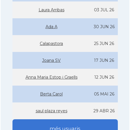
Laura Arribas
03 JUL 26
Ada A
30 JUN 26
Calapastora
25 JUN 26
Joana SV
17 JUN 26
Anna Maria Estop i Graells
12 JUN 26
Berta Carol
05 MAI 26
saul plaza reyes
29 ABR 26
més usuaris