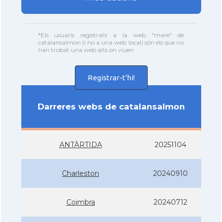
*Els usuaris registrats a la web "mare" de
catalansalmon (i no a una web local) són els que no
han trobat una web allà on viuen
Registrar-t'hi!
Darreres webs de catalansalmon
ANTÀRTIDA
20251104
Charleston
20240910
Coimbra
20240712