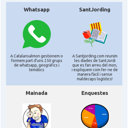
Whatsapp
SantJording
A Catalansalmon gestionem o
A Santjording.com reunim
formem part d'uns 250 grups
les diades de SantJordi
de whatsapp, geogràfics i
que es fan arreu del mon,
temàtics
i expliquem com fer-ne de
manera fàcil i sense
maldecaps logí­stics!
Mainada
Enquestes