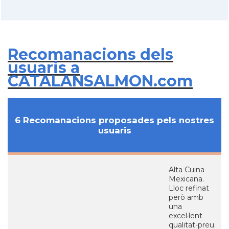
Recomanacions dels
usuaris a
CATALANSALMON.com
6 Recomanacions proposades pels nostres
usuaris
Alta Cuina
Mexicana.
Lloc refinat
però amb
una
excel·lent
qualitat-preu.