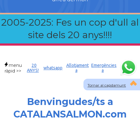
2005-2025: Fes un cop d'ull al
site dels 20 anys!!!!
menu
20
Allotjament
Emergències
whatsapp
ANYS!
a
a
ràpid >>
Tornar al capdamunt
Benvingudes/ts a
CATALANSALMON.com