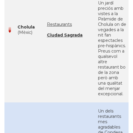
Un jardí
preciós amb
vistes a la
Piràmide de
Restaurants
Cholula on de
Cholula
vegades a la
(Mèxic)
Ciudad Sagrada
nit fan
espectacles
pre-hispànics.
Preus com a
qualsevol
altre
restaurant bo
de la zona
però amb
una qualitat
del menjar
excepcional.
Un dels
restaurants
mes
agradables
de Condesa