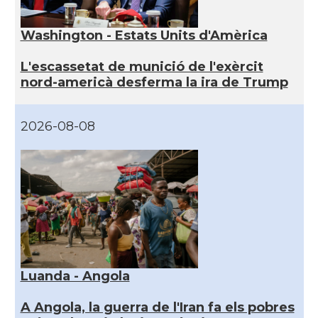
Washington - Estats Units d'Amèrica
L'escassetat de munició de l'exèrcit
nord-americà desferma la ira de Trump
2026-08-08
Luanda - Angola
A Angola, la guerra de l'Iran fa els pobres