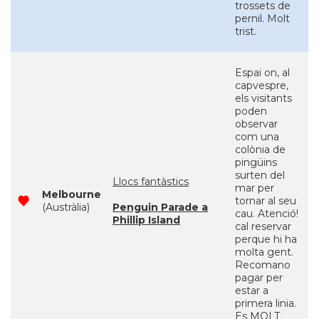
trossets de
pernil. Molt
trist.
Espai on, al
capvespre,
els visitants
poden
observar
com una
colònia de
pingüins
surten del
Llocs fantàstics
mar per
Melbourne
tornar al seu
(Austràlia)
Penguin Parade a
cau. Atenció!
Phillip Island
cal reservar
perque hi ha
molta gent.
Recomano
pagar per
estar a
primera linia.
Es MOLT