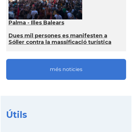
Palma - Illes Balears
Dues mil persones es manifesten a
Sóller contra la massificació turística
més noticies
Útils