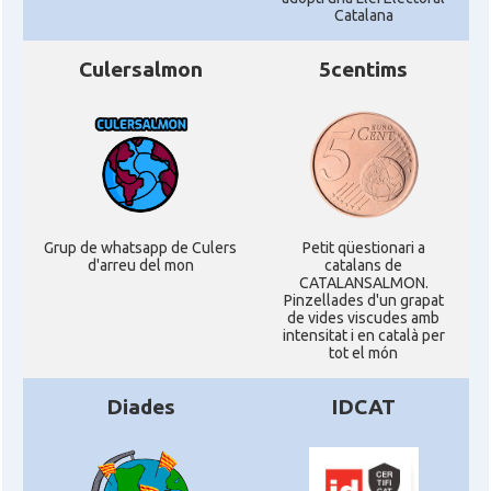
Catalana
Culersalmon
5centims
Grup de whatsapp de Culers
Petit qüestionari a
d'arreu del mon
catalans de
CATALANSALMON.
Pinzellades d'un grapat
de vides viscudes amb
intensitat i en català per
tot el món
Diades
IDCAT