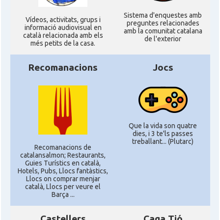
Sistema d'enquestes amb
Ví­deos, activitats, grups i
preguntes relacionades
informació audiovisual en
amb la comunitat catalana
català relacionada amb els
de l'exterior
més petits de la casa.
Recomanacions
Jocs
Que la vida son quatre
dies, i 3 te'ls passes
treballant... (Plutarc)
Recomanacions de
catalansalmon; Restaurants,
Guies Turístics en català,
Hotels, Pubs, Llocs fantàstics,
Llocs on comprar menjar
català, Llocs per veure el
Barça ...
Castellers
Caga Tió