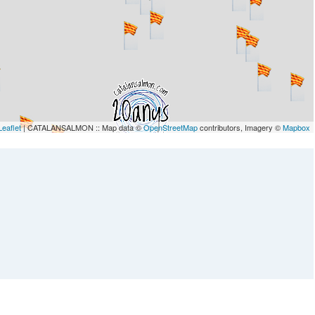
Leaflet
| CATALANSALMON :: Map data ©
OpenStreetMap
contributors, Imagery ©
Mapbox