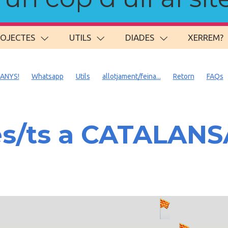
ROJECTES
UTILS
DIADES
XERREM?
 ANYS!
Whatsapp
Utils
allotjament/feina...
Retorn
FAQs
es/ts a CATALAN