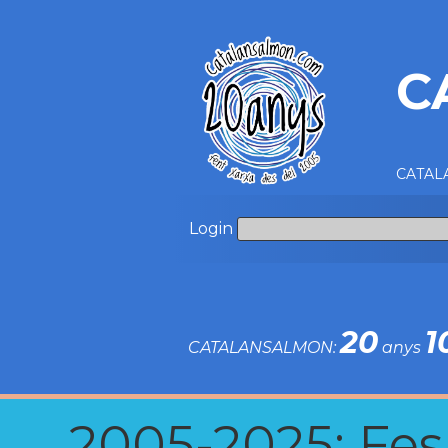
C
CATALA
Login
20
1
CATALANSALMON:
anys
2005-2025: Fes u