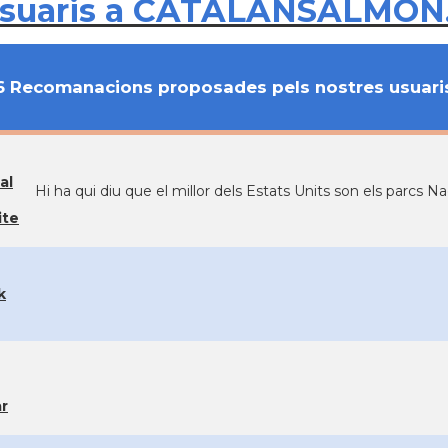
usuaris a CATALANSALMON
6 Recomanacions proposades pels nostres usuari
al
Hi ha qui diu que el millor dels Estats Units son els parcs N
ite
k
ar