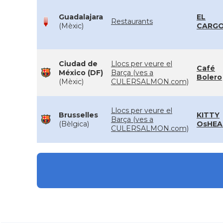
Guadalajara
EL
Restaurants
(Mèxic)
CARG
Ciudad de
Llocs per veure el
Café
México (DF)
Barça (ves a
Bolero
(Mèxic)
CULERSALMON.com)
Llocs per veure el
Brusselles
KITTY
Barça (ves a
(Bèlgica)
OsHEA
CULERSALMON.com)