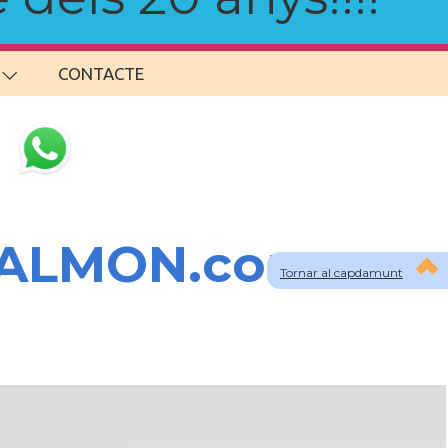
CONTACTE
SALMON.com
Tornar al capdamunt