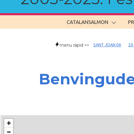
CATALANSALMON
P
menu ràpid >>
SANT JOAN 06
20
Benvingud
+
−