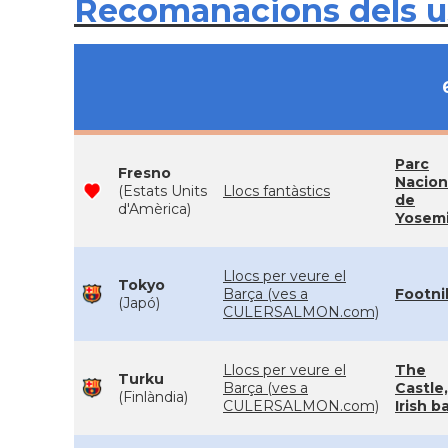
Recomanacions dels 
Parc
Fresno
Nacion
(Estats Units
Llocs fantàstics
de
d'Amèrica)
Yosem
Llocs per veure el
Tokyo
Barça (ves a
Footni
(Japó)
CULERSALMON.com)
Llocs per veure el
The
Turku
Barça (ves a
Castle,
(Finlàndia)
CULERSALMON.com)
Irish b