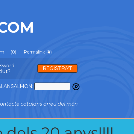
.COM
om
- (0) -
Permalink (#)
ssword
REGISTRA'T
dut?
ATALANSALMON:
ontacte catalans arreu del món
 dels 20 anys!!!!