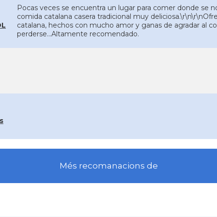
Pocas veces se encuentra un lugar para comer donde se not
comida catalana casera tradicional muy deliciosa.\r\n\r\nOfr
OL
catalana, hechos con mucho amor y ganas de agradar al co
perderse...Altamente recomendado.
s
Més recomanacions de