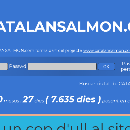
ATALANSALMON
NSALMON.com forma part del projecte
www.catalansalmon.c
Pa
Passwd
per
Buscar ciutat de C
0
27
( 7.635 dies )
mesos i
dies
posant en c
n cop d'ull al site