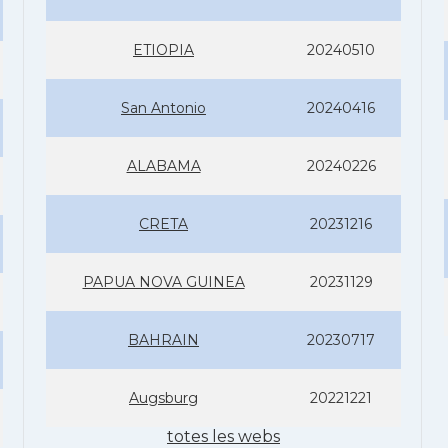
ETIOPIA
20240510
San Antonio
20240416
ALABAMA
20240226
CRETA
20231216
PAPUA NOVA GUINEA
20231129
BAHRAIN
20230717
Augsburg
20221221
totes les webs