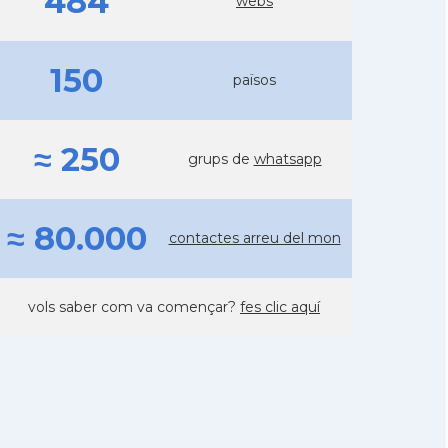
484
webs
150
països
≈ 250
grups de
whatsapp
≈ 80.000
contactes arreu del mon
vols saber com va començar?
fes clic aquí