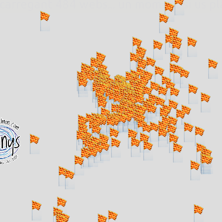
. carregant 484 webs... un moment si us p