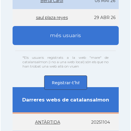
Berta Carol
05 MAI 26
saul plaza reyes
29 ABR 26
més usuaris
*Els usuaris registrats a la web "mare" de
catalansalmon (i no a una web local) són els que no
han trobat una web allà on viuen
Registrar-t'hi!
Darreres webs de catalansalmon
ANTÀRTIDA
20251104