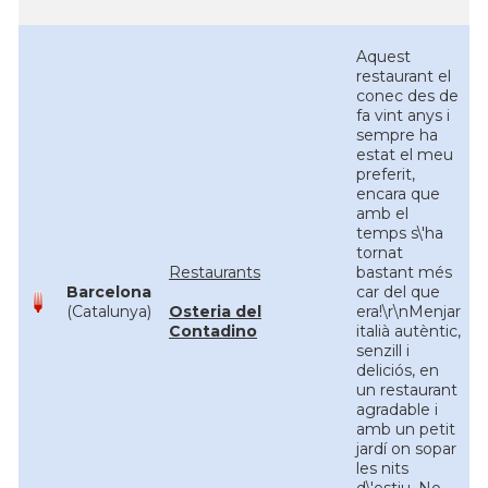
Aquest
restaurant el
conec des de
fa vint anys i
sempre ha
estat el meu
preferit,
encara que
amb el
temps s\'ha
tornat
Restaurants
bastant més
Barcelona
car del que
(Catalunya)
Osteria del
era!\r\nMenjar
Contadino
italià autèntic,
senzill i
deliciós, en
un restaurant
agradable i
amb un petit
jardí on sopar
les nits