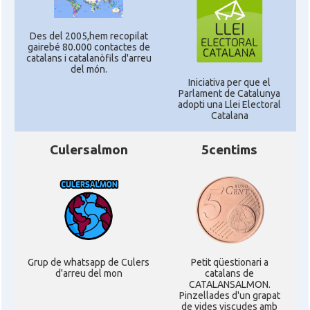
Des del 2005,hem recopilat
gairebé 80.000 contactes de
catalans i catalanòfils d'arreu
del món.
Iniciativa per que el
Parlament de Catalunya
adopti una Llei Electoral
Catalana
Culersalmon
5centims
Grup de whatsapp de Culers
Petit qüestionari a
d'arreu del mon
catalans de
CATALANSALMON.
Pinzellades d'un grapat
de vides viscudes amb