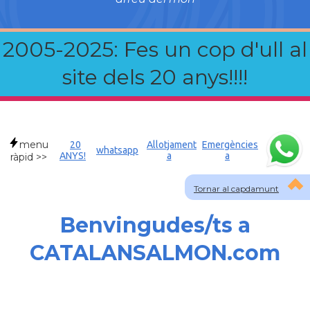
2005-2025: Fes un cop d'ull al
site dels 20 anys!!!!
menu
20
Allotjament
Emergències
whatsapp
ANYS!
a
a
ràpid >>
Tornar al capdamunt
Benvingudes/ts a
CATALANSALMON.com