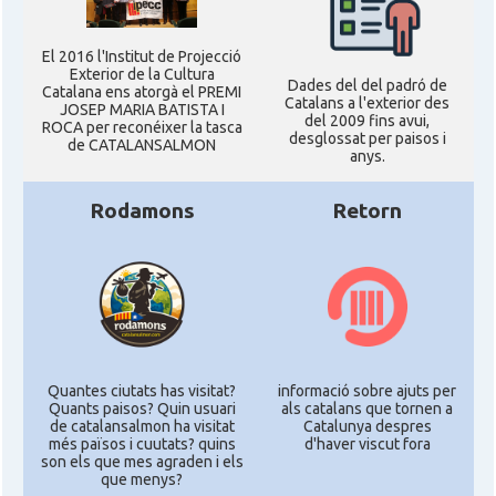
El 2016 l'Institut de Projecció
Exterior de la Cultura
Dades del del padró de
Catalana ens atorgà el PREMI
Catalans a l'exterior des
JOSEP MARIA BATISTA I
del 2009 fins avui,
ROCA per reconéixer la tasca
desglossat per paisos i
de CATALANSALMON
anys.
Rodamons
Retorn
Quantes ciutats has visitat?
informació sobre ajuts per
Quants paisos? Quin usuari
als catalans que tornen a
de catalansalmon ha visitat
Catalunya despres
més països i cuutats? quins
d'haver viscut fora
son els que mes agraden i els
que menys?