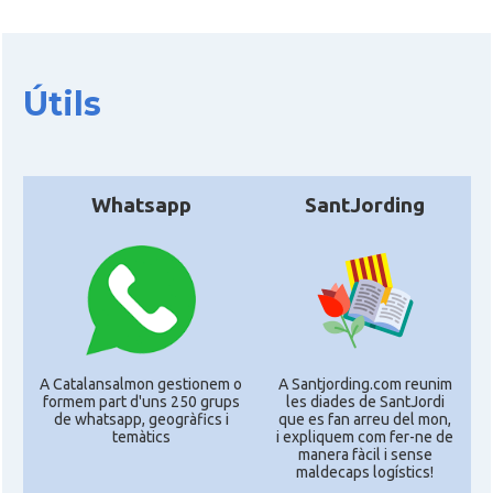
Útils
Whatsapp
SantJording
A Catalansalmon gestionem o
A Santjording.com reunim
formem part d'uns 250 grups
les diades de SantJordi
de whatsapp, geogràfics i
que es fan arreu del mon,
temàtics
i expliquem com fer-ne de
manera fàcil i sense
maldecaps logí­stics!