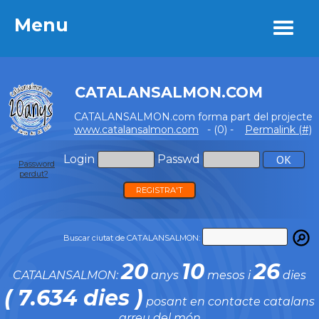
Menu
Menu
CATALANSALMON.COM
CATALANSALMON.com forma part del projecte
www.catalansalmon.com
- (0) -
Permalink (#)
Login
Passwd
Password
perdut?
REGISTRA'T
Buscar ciutat de CATALANSALMON:
20
10
26
CATALANSALMON:
anys
mesos i
dies
( 7.634 dies )
posant en contacte catalans
arreu del món