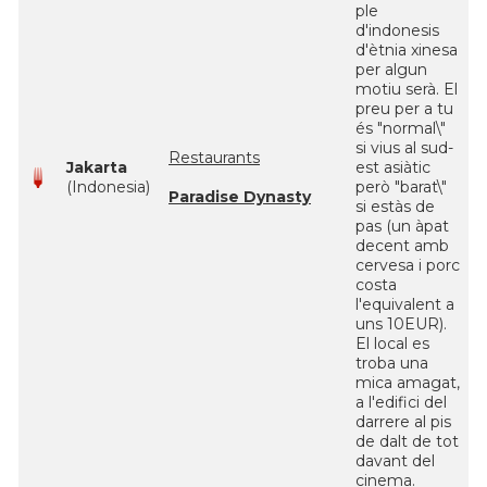
ple
d'indonesis
d'ètnia xinesa
per algun
motiu serà. El
preu per a tu
és "normal\"
si vius al sud-
Restaurants
Jakarta
est asiàtic
(Indonesia)
però "barat\"
Paradise Dynasty
si estàs de
pas (un àpat
decent amb
cervesa i porc
costa
l'equivalent a
uns 10EUR).
El local es
troba una
mica amagat,
a l'edifici del
darrere al pis
de dalt de tot
davant del
cinema.