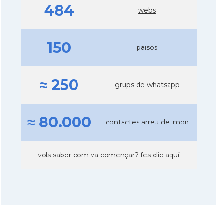
484
webs
150
països
≈ 250
grups de
whatsapp
≈ 80.000
contactes arreu del mon
vols saber com va començar?
fes clic aquí