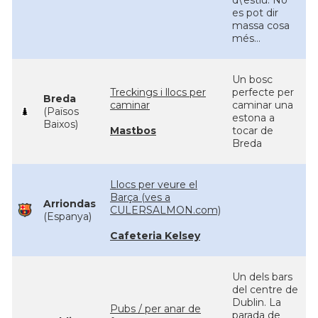
d\'estiu. No
es pot dir
massa cosa
més...
Un bosc
Treckings i llocs per
perfecte per
Breda
caminar
caminar una
(Països
estona a
Baixos)
Mastbos
tocar de
Breda
Llocs per veure el
Barça (ves a
Arriondas
CULERSALMON.com)
(Espanya)
Cafeteria Kelsey
Un dels bars
del centre de
Dublin. La
Pubs / per anar de
parada de