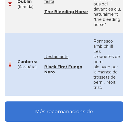
Dublin
festa
bus del
(Irlanda)
davant es diu,
The Bleeding Horse
naturalment
"the bleeding
horse"
Romesco
amb chili!!
Les
Restaurants
croquetes de
Canberra
pernil
(Austràlia)
Black Fire/ Fuego
ploraven per
Nero
la manca de
trossets de
pernil. Molt
trist.
Més recomanacions de