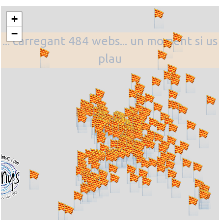
+
−
... carregant 484 webs... un moment si us
plau