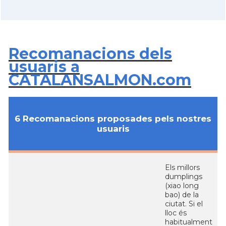
Recomanacions dels
usuaris a
CATALANSALMON.com
6 Recomanacions proposades pels nostres
usuaris
Els millors
dumplings
(xiao long
bao) de la
ciutat. Si el
lloc és
habitualment