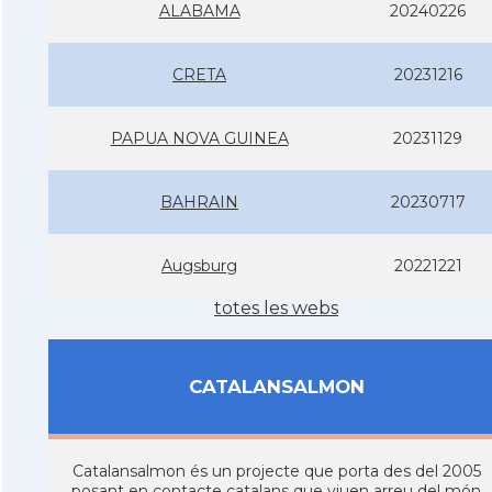
ALABAMA
20240226
CRETA
20231216
PAPUA NOVA GUINEA
20231129
BAHRAIN
20230717
Augsburg
20221221
totes les webs
CATALANSALMON
Catalansalmon és un projecte que porta des del 2005
posant en contacte catalans que viuen arreu del món