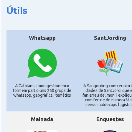
Útils
Whatsapp
SantJording
A Catalansalmon gestionem o
A Santjording.com reunim 
formem part d'uns 250 grups de
diades de SantJordi que 
whatsapp, geogràfics i temàtics
fan arreu del mon, i expliq
com fer-ne de manera fàcil
sense maldecaps logí­stic
Mainada
Enquestes