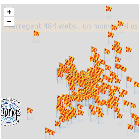
+
−
... carregant 484 webs... un moment si us