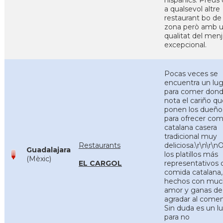
hispànics. Preus
a qualsevol altre
restaurant bo de 
zona però amb 
qualitat del menj
excepcional.
Pocas veces se
encuentra un lug
para comer dond
nota el cariño qu
ponen los dueño
para ofrecer com
catalana casera
tradicional muy
Restaurants
deliciosa.\r\n\r\n
Guadalajara
los platillos más
(Mèxic)
EL CARGOL
representativos 
comida catalana,
hechos con mu
amor y ganas de
agradar al comen
Sin duda es un l
para no