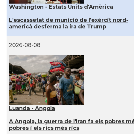
Washington - Estats Units d'Amèrica
L'escassetat de munició de l'exèrcit nord-
americà desferma la ira de Trump
2026-08-08
Luanda - Angola
A Angola, la guerra de l'Iran fa els pobres m
pobres i els rics més rics