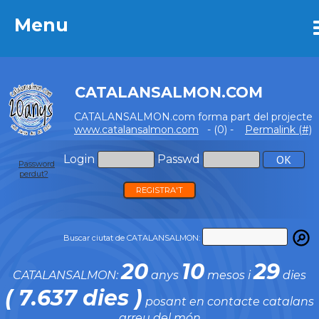
Menu
Menu
CATALANSALMON.COM
CATALANSALMON.com forma part del projecte
www.catalansalmon.com
- (0) -
Permalink (#)
Login
Passwd
Password
perdut?
REGISTRA'T
Buscar ciutat de CATALANSALMON:
20
10
29
CATALANSALMON:
anys
mesos i
dies
( 7.637 dies )
posant en contacte catalans
arreu del món