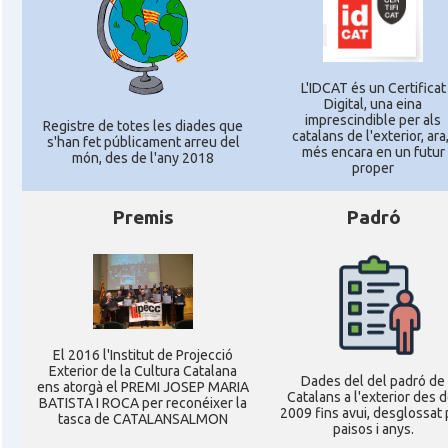
L'IDCAT és un Certificat
Digital, una eina
imprescindible per als
Registre de totes les diades que
catalans de l'exterior, ara,
s'han fet públicament arreu del
més encara en un futur
món, des de l'any 2018
proper
Premis
Padró
El 2016 l'Institut de Projecció
Exterior de la Cultura Catalana
Dades del del padró de
ens atorgà el PREMI JOSEP MARIA
Catalans a l'exterior des d
BATISTA I ROCA per reconéixer la
2009 fins avui, desglossat 
tasca de CATALANSALMON
paisos i anys.