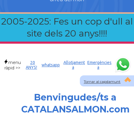
2005-2025: Fes un cop d'ull al
site dels 20 anys!!!!
menu
20
Allotjament
Emergències
whatsapp
ANYS!
a
a
ràpid >>
Tornar al capdamunt
Benvingudes/ts a
CATALANSALMON.com