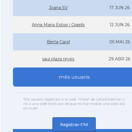
Joana SV
17 JUN 26
Anna Maria Estop i Graells
12 JUN 26
Berta Carol
05 MAI 26
saul plaza reyes
29 ABR 26
més usuaris
*Els usuaris registrats a la web "mare" de catalansalmon (i
no a una web local) són els que no han trobat una web allà
on viuen
Registrar-t'hi!