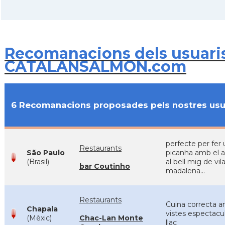
Recomanacions dels usuari
CATALANSALMON.com
6 Recomanacions proposades pels nostres usu
perfecte per fer
Restaurants
São Paulo
picanha amb el 
(Brasil)
al bell mig de vil
bar Coutinho
madalena...
Restaurants
Cuina correcta 
Chapala
vistes espectacul
(Mèxic)
Chac-Lan Monte
llac