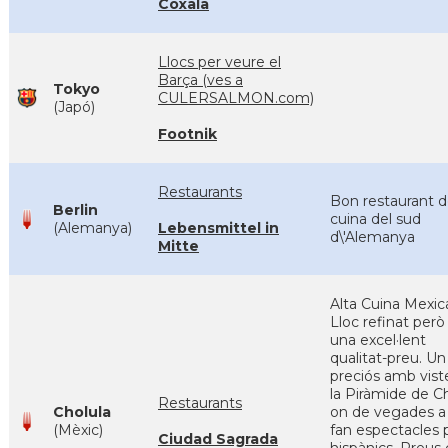
Coxala
Llocs per veure el
Barça (ves a
Tokyo
CULERSALMON.com)
(Japó)
Footnik
Restaurants
Bon restaurant 
Berlin
cuina del sud
(Alemanya)
Lebensmittel in
d\'Alemanya
Mitte
Alta Cuina Mexic
Lloc refinat per
una excel·lent
qualitat-preu. Un 
preciós amb vist
la Piràmide de C
Restaurants
Cholula
on de vegades a 
(Mèxic)
fan espectacles 
Ciudad Sagrada