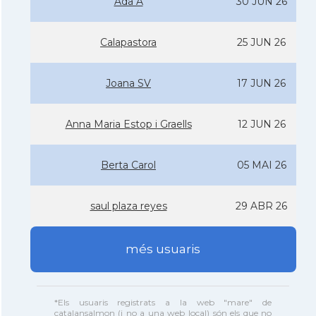
Ada A
30 JUN 26
Calapastora
25 JUN 26
Joana SV
17 JUN 26
Anna Maria Estop i Graells
12 JUN 26
Berta Carol
05 MAI 26
saul plaza reyes
29 ABR 26
més usuaris
*Els usuaris registrats a la web "mare" de
catalansalmon (i no a una web local) són els que no