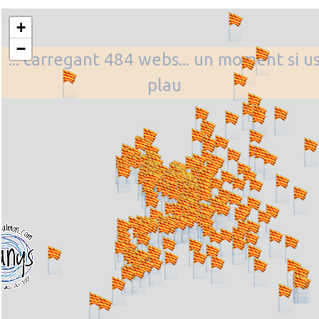
+
−
... carregant 484 webs... un moment si u
plau