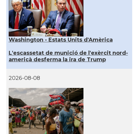
Washington - Estats Units d'Amèrica
L'escassetat de munició de l'exèrcit nord-
americà desferma la ira de Trump
2026-08-08