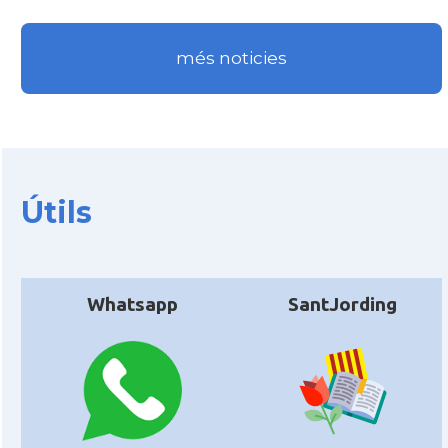
més noticies
Útils
Whatsapp
SantJording