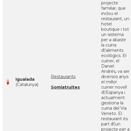
projecte
familiar, que
inclou el
restaurant, un
hotel
boutique i tot
un sistema
per a abastir
la cuina
d\'aliments
ecològics. El
cuiner, el
Daniel
Andrés, va ser
Restaurants
diversos anys
Igualada
el millor
(Catalunya)
Somiatruites
cuiner novell
d\'Espanya i
actualment
gestiona la
cuina del Via
Veneto. El
restaurant és
part d\'un
projecte per a