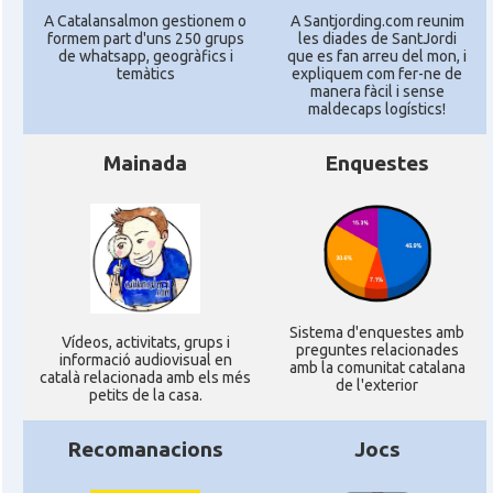
A Catalansalmon gestionem o
A Santjording.com reunim
formem part d'uns 250 grups
les diades de SantJordi
de whatsapp, geogràfics i
que es fan arreu del mon, i
temàtics
expliquem com fer-ne de
manera fàcil i sense
maldecaps logí­stics!
Mainada
Enquestes
Sistema d'enquestes amb
Ví­deos, activitats, grups i
preguntes relacionades
informació audiovisual en
amb la comunitat catalana
català relacionada amb els més
de l'exterior
petits de la casa.
Recomanacions
Jocs