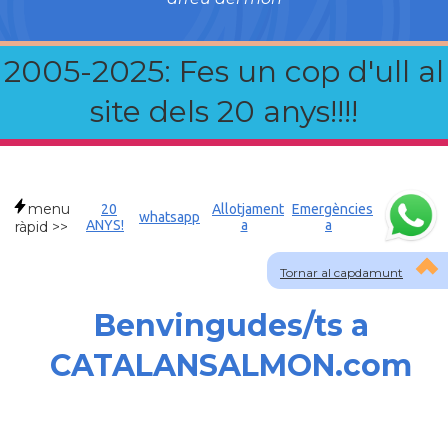
2005-2025: Fes un cop d'ull al
site dels 20 anys!!!!
menu
20
Allotjament
Emergències
whatsapp
ANYS!
a
a
ràpid >>
Tornar al capdamunt
Benvingudes/ts a
CATALANSALMON.com