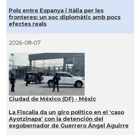
Pols entre Espanya i Itàlia per les
fronteres: un xoc diplomàtic amb pocs
efectes reals
2026-08-07
Ciudad de México (DF) - Mèxic
La Fiscalía da un giro político en el ‘caso
Ayotzinapa’ con la detención del
exgobernador de Guerrero Ángel Aguirre