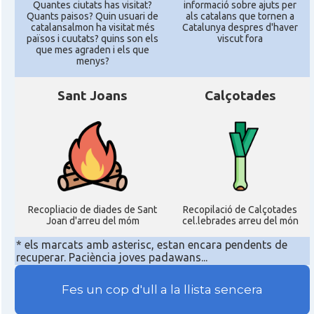
Quantes ciutats has visitat?
informació sobre ajuts per
Quants paisos? Quin usuari de
als catalans que tornen a
catalansalmon ha visitat més
Catalunya despres d'haver
països i cuutats? quins son els
viscut fora
que mes agraden i els que
menys?
Sant Joans
Calçotades
Recopliacio de diades de Sant
Recopilació de Calçotades
Joan d'arreu del móm
cel.lebrades arreu del món
* els marcats amb asterisc, estan encara pendents de
recuperar. Paciència joves padawans...
Fes un cop d'ull a la llista sencera