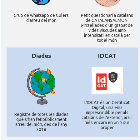
Grup de whatsapp de Culers
Petit qüestionari a catalans
d'arreu del mon
de CATALANSALMON.
Pinzellades d'un grapat de
vides viscudes amb
intensitat i en català per
tot el món
Diades
IDCAT
L'IDCAT és un Certificat
Digital, una eina
imprescindible per als
Registre de totes les diades
catalans de l'exterior, ara, i
que s'han fet públicament
més encara en un futur
arreu del món, des de l'any
proper
2018