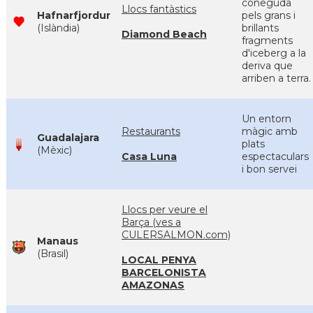
coneguda
Llocs fantàstics
Hafnarfjordur
pels grans i
(Islàndia)
brillants
Diamond Beach
fragments
d'iceberg a la
deriva que
arriben a terra.
Un entorn
Restaurants
màgic amb
Guadalajara
plats
(Mèxic)
Casa Luna
espectaculars
i bon servei
Llocs per veure el
Barça (ves a
CULERSALMON.com)
Manaus
(Brasil)
LOCAL PENYA
BARCELONISTA
AMAZONAS