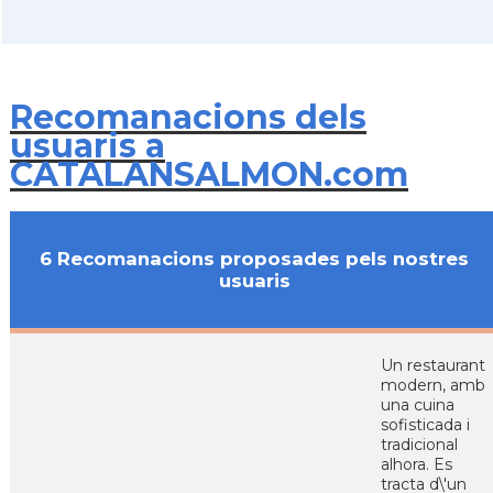
Recomanacions dels
usuaris a
CATALANSALMON.com
6 Recomanacions proposades pels nostres
usuaris
Un restaurant
modern, amb
una cuina
sofisticada i
tradicional
alhora. Es
tracta d\'un