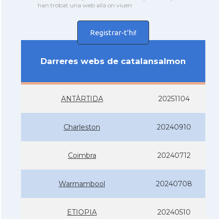
han trobat una web allà on viuen
Registrar-t'hi!
Darreres webs de catalansalmon
ANTÀRTIDA
20251104
Charleston
20240910
Coimbra
20240712
Warrnambool
20240708
ETIOPIA
20240510