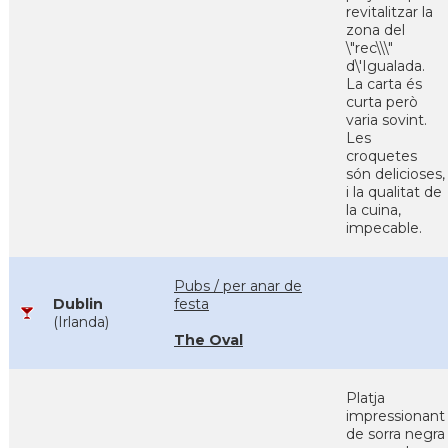
revitalitzar la
zona del
\"rec\\\"
d\'Igualada.
La carta és
curta però
varia sovint.
Les
croquetes
són delicioses,
i la qualitat de
la cuina,
impecable.
Pubs / per anar de
Dublin
festa
(Irlanda)
The Oval
Platja
impressionant
de sorra negra