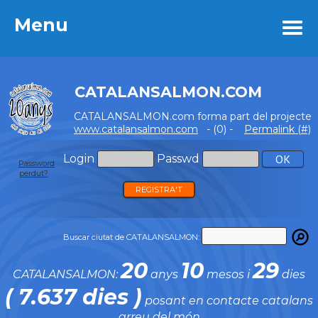
Menu
Menu
CATALANSALMON.COM
CATALANSALMON.com forma part del projecte
www.catalansalmon.com
- (0) -
Permalink (#)
Login
Passwd
Password
perdut?
REGISTRA'T
Buscar ciutat de CATALANSALMON:
20
10
29
CATALANSALMON:
anys
mesos i
dies
( 7.637 dies )
posant en contacte catalans
arreu del món