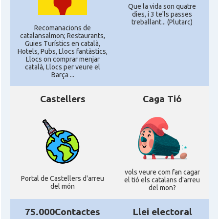
Que la vida son quatre
dies, i 3 te'ls passes
treballant... (Plutarc)
Recomanacions de
catalansalmon; Restaurants,
Guies Turístics en català,
Hotels, Pubs, Llocs fantàstics,
Llocs on comprar menjar
català, Llocs per veure el
Barça ...
Castellers
Caga Tió
vols veure com fan cagar
Portal de Castellers d'arreu
el tió els catalans d'arreu
del món
del mon?
75.000Contactes
Llei electoral