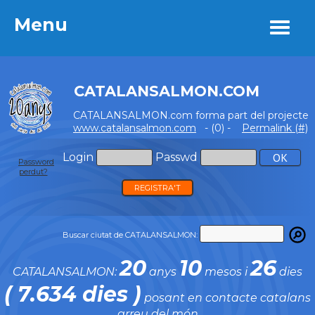
Menu
Menu
CATALANSALMON.COM
CATALANSALMON.com forma part del projecte
www.catalansalmon.com
- (0) -
Permalink (#)
Login
Passwd
Password
perdut?
REGISTRA'T
Buscar ciutat de CATALANSALMON:
20
10
26
CATALANSALMON:
anys
mesos i
dies
( 7.634 dies )
posant en contacte catalans
arreu del món