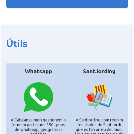
Útils
Whatsapp
SantJording
A Catalansalmon gestionem o
A Santjording.com reunim
formem part d'uns 250 grups
les diades de SantJordi
de whatsapp, geogràfics i
que es fan arreu del mon,