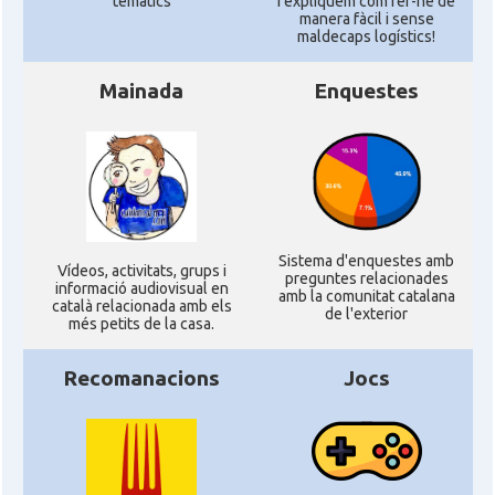
temàtics
i expliquem com fer-ne de
manera fàcil i sense
maldecaps logí­stics!
Mainada
Enquestes
Sistema d'enquestes amb
Ví­deos, activitats, grups i
preguntes relacionades
informació audiovisual en
amb la comunitat catalana
català relacionada amb els
de l'exterior
més petits de la casa.
Recomanacions
Jocs