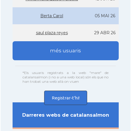
Berta Carol
05 MAI 26
saul plaza reyes
29 ABR 26
més usuaris
*Els usuaris registrats a la web "mare" de
catalansalmon (i no a una web local) són els que no
han trobat una web allà on viuen
Registrar-t'hi!
Darreres webs de catalansalmon