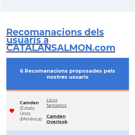
Recomanacions dels
usuaris a
CATALANSALMON.com
6 Recomanacions proposades pels
nostres usuaris
Llocs
Camden
fantàstics
(Estats
Units
Camden
d'Amèrica)
Overlook