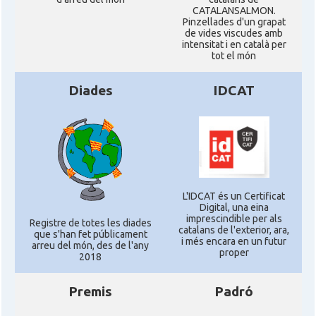
CATALANSALMON.
Pinzellades d'un grapat
de vides viscudes amb
intensitat i en català per
tot el món
Diades
IDCAT
L'IDCAT és un Certificat
Digital, una eina
imprescindible per als
Registre de totes les diades
catalans de l'exterior, ara,
que s'han fet públicament
i més encara en un futur
arreu del món, des de l'any
proper
2018
Premis
Padró