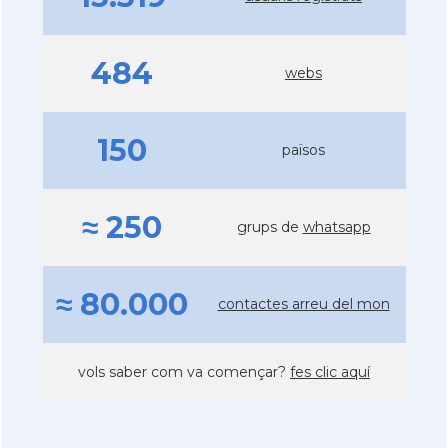
484
webs
150
països
≈ 250
grups de
whatsapp
≈ 80.000
contactes arreu del mon
vols saber com va començar?
fes clic aquí