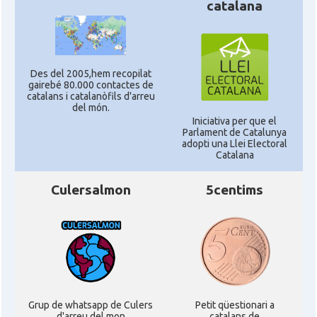
catalana
Des del 2005,hem recopilat
gairebé 80.000 contactes de
catalans i catalanòfils d'arreu
del món.
Iniciativa per que el
Parlament de Catalunya
adopti una Llei Electoral
Catalana
Culersalmon
5centims
Grup de whatsapp de Culers
Petit qüestionari a
d'arreu del mon
catalans de