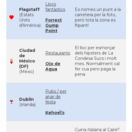
Llocs
Flagstaff
fantàstics
Es nomes un punt a la
(Estats
carretera per la foto,
Units
Forrest
però tota la zona es
d'Amèrica)
Gump
flipant!
Point
El lloc per esmorçar
Ciudad
Restaurants
dels hipsters de La
de
Condesa Sucs i molt
México
Ojo de
mes. Normalment cal
(DF)
Agua
fer cua pero paga la
(Mèxic)
pena
Pubs / per
anar de
Dublin
festa
(Irlanda)
Kehoe\'s
Cuina italiana al Caire?