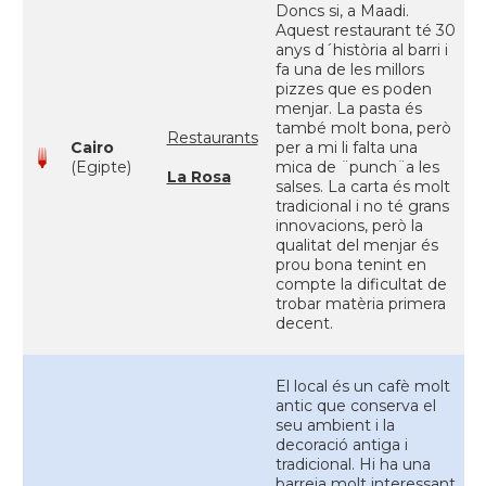
Doncs si, a Maadi.
Aquest restaurant té 30
anys d´història al barri i
fa una de les millors
pizzes que es poden
menjar. La pasta és
també molt bona, però
Restaurants
Cairo
per a mi li falta una
(Egipte)
mica de ¨punch¨a les
La Rosa
salses. La carta és molt
tradicional i no té grans
innovacions, però la
qualitat del menjar és
prou bona tenint en
compte la dificultat de
trobar matèria primera
decent.
El local és un cafè molt
antic que conserva el
seu ambient i la
decoració antiga i
tradicional. Hi ha una
barreja molt interessant