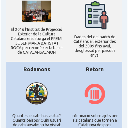
El 2016 l'Institut de Projecció
Exterior de la Cultura
Dades del del padró de
Catalana ens atorgà el PREMI
Catalans a l'exterior des
JOSEP MARIA BATISTA I
del 2009 fins avui,
ROCA per reconéixer la tasca
desglossat per paisos i
de CATALANSALMON
anys.
Rodamons
Retorn
Quantes ciutats has visitat?
informació sobre ajuts per
Quants paisos? Quin usuari
als catalans que tornen a
de catalansalmon ha visitat
Catalunya despres