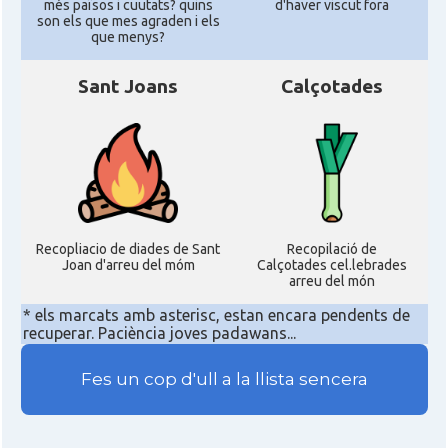
més països i cuutats? quins
d'haver viscut fora
son els que mes agraden i els
que menys?
Sant Joans
Calçotades
Recopliacio de diades de Sant
Recopilació de
Joan d'arreu del móm
Calçotades cel.lebrades
arreu del món
* els marcats amb asterisc, estan encara pendents de
recuperar. Paciència joves padawans...
Fes un cop d'ull a la llista sencera