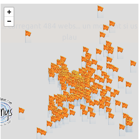
+
−
... carregant 484 webs... un moment si us
plau