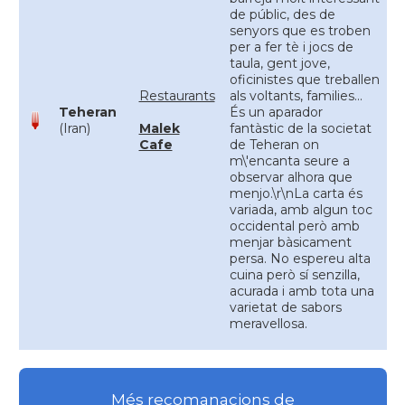
de públic, des de
senyors que es troben
per a fer tè i jocs de
taula, gent jove,
oficinistes que treballen
Restaurants
als voltants, families...
Teheran
És un aparador
(Iran)
Malek
fantàstic de la societat
Cafe
de Teheran on
m\'encanta seure a
observar alhora que
menjo.\r\nLa carta és
variada, amb algun toc
occidental però amb
menjar bàsicament
persa. No espereu alta
cuina però sí senzilla,
acurada i amb tota una
varietat de sabors
meravellosa.
Més recomanacions de