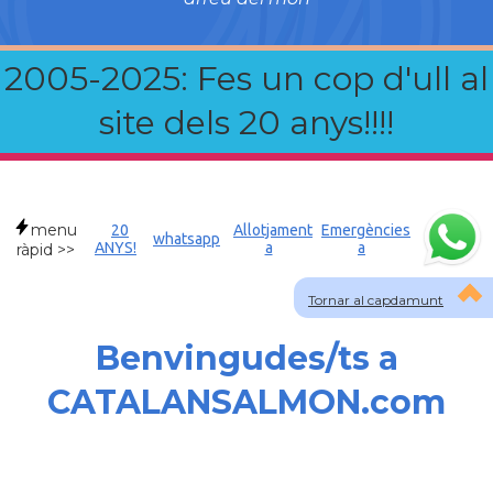
2005-2025: Fes un cop d'ull al
site dels 20 anys!!!!
menu
20
Allotjament
Emergències
whatsapp
ANYS!
a
a
ràpid >>
Tornar al capdamunt
Benvingudes/ts a
CATALANSALMON.com