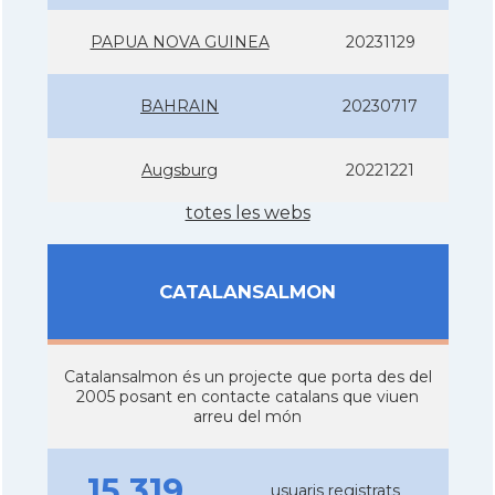
PAPUA NOVA GUINEA
20231129
BAHRAIN
20230717
Augsburg
20221221
totes les webs
CATALANSALMON
Catalansalmon és un projecte que porta des del
2005 posant en contacte catalans que viuen
arreu del món
15.319
usuaris registrats