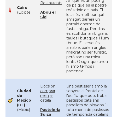
Ali, que és un puding
Restaurants
de pà que és el postre
Cairo
més tipic del pais. El
(Egipte)
Abou el
local és molt tranquil i
Sid
amagat darrera un
portaló enorme de
fusta antiga. Per dins
és acollidor, amb grans
taules i butaques, i llum
tènue. El servei és
amable, parlen anglès
malgrat no ser turistic,
però són una mica
lents. O sigui que aneu-
hi amb temps i
paciencia.
Llocs on
Una pastisseria amb la
Ciudad
comprar
senyera al frontal de
de
menjar
l'edifici que pots trobar
México
català
pastissos catalans i
(DF)
panellets de pinyons :) i
(Mèxic)
Pasteleria
tota mena de pastissos
Suiza
de temporada catalans