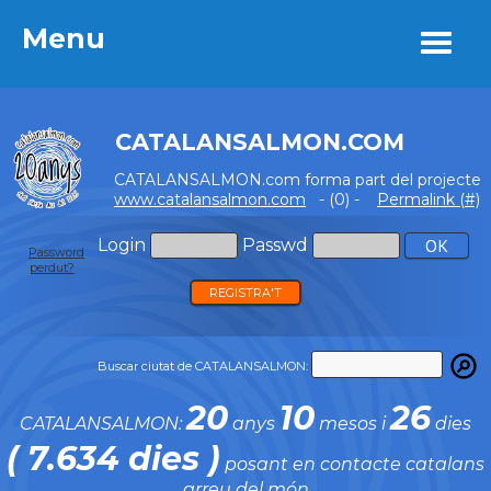
Menu
Menu
CATALANSALMON.COM
CATALANSALMON.com forma part del projecte
www.catalansalmon.com
- (0) -
Permalink (#)
Login
Passwd
Password
perdut?
REGISTRA'T
Buscar ciutat de CATALANSALMON:
20
10
26
CATALANSALMON:
anys
mesos i
dies
( 7.634 dies )
posant en contacte catalans
arreu del món