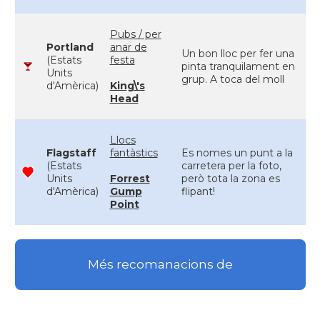
Pubs / per
Portland
anar de
Un bon lloc per fer una
(Estats
festa
pinta tranquilament en
Units
grup. A toca del moll
d'Amèrica)
King\'s
Head
Llocs
Flagstaff
fantàstics
Es nomes un punt a la
(Estats
carretera per la foto,
Units
Forrest
però tota la zona es
d'Amèrica)
Gump
flipant!
Point
Més recomanacions de