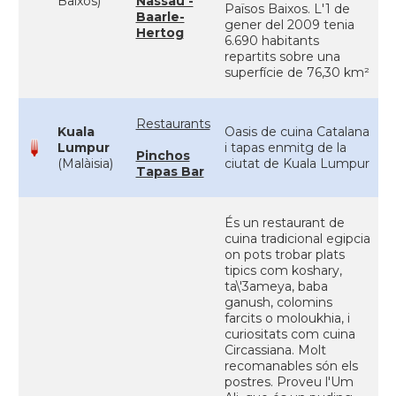
Baixos)
Nassau -
Països Baixos. L'1 de
Baarle-
gener del 2009 tenia
Hertog
6.690 habitants
repartits sobre una
superfície de 76,30 km²
Restaurants
Kuala
Oasis de cuina Catalana
Lumpur
i tapas enmitg de la
Pinchos
(Malàisia)
ciutat de Kuala Lumpur
Tapas Bar
És un restaurant de
cuina tradicional egipcia
on pots trobar plats
tipics com koshary,
ta\'3ameya, baba
ganush, colomins
farcits o moloukhia, i
curiositats com cuina
Circassiana. Molt
recomanables són els
postres. Proveu l'Um