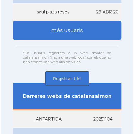
saul plaza reyes
29 ABR 26
més usuaris
*Els usuaris registrats a la web "mare" de
catalansalmon (i no a una web local) són els que no
han trobat una web allà on viuen
Registrar-t'hi!
Darreres webs de catalansalmon
ANTÀRTIDA
20251104