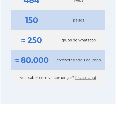
484
webs
150
països
≈ 250
grups de
whatsapp
≈ 80.000
contactes arreu del mon
vols saber com va començar?
fes clic aquí