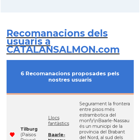
Recomanacions dels
usuaris a
CATALANSALMON.com
6 Recomanacions proposades pels
nostres usuaris
Segurament la frontera
entre pisos més
estrambotica del
Llocs
mon!\r\nBaarle-Nassau
fantàstics
és un municipi de la
Tilburg
província del Brabant
(Països
Baarle-
del Nord, al sud dels