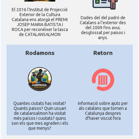
El 2016 l'Institut de Projecció
Exterior de la Cultura
Dades del del padró de
Catalana ens atorgà el PREMI
Catalans a l'exterior des
JOSEP MARIA BATISTA I
del 2009 fins avui,
ROCA per reconéixer la tasca
desglossat per paisos i
de CATALANSALMON
anys.
Rodamons
Retorn
Quantes ciutats has visitat?
informació sobre ajuts per
Quants paisos? Quin usuari
als catalans que tornen a
de catalansalmon ha visitat
Catalunya despres
més països i cuutats? quins
d'haver viscut fora
son els que mes agraden i els
que menys?