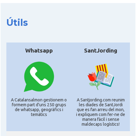
Útils
Whatsapp
SantJording
A Catalansalmon gestionem o
A Santjording.com reunim
formem part d'uns 250 grups
les diades de SantJordi
de whatsapp, geogràfics i
que es fan arreu del mon,
temàtics
i expliquem com fer-ne de
manera fàcil i sense
maldecaps logí­stics!