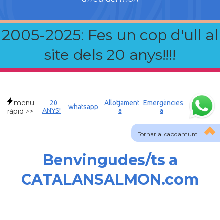
2005-2025: Fes un cop d'ull al
site dels 20 anys!!!!
menu
20
Allotjament
Emergències
whatsapp
ANYS!
a
a
ràpid >>
Tornar al capdamunt
Benvingudes/ts a
CATALANSALMON.com