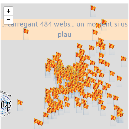
+
−
... carregant 484 webs... un moment si us
plau