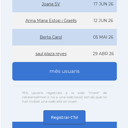
Joana SV
17 JUN 26
Anna Maria Estop i Graells
12 JUN 26
Berta Carol
05 MAI 26
saul plaza reyes
29 ABR 26
més usuaris
*Els usuaris registrats a la web "mare" de
catalansalmon (i no a una web local) són els que no
han trobat una web allà on viuen
Registrar-t'hi!