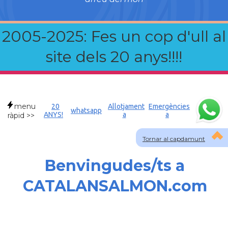
2005-2025: Fes un cop d'ull al
site dels 20 anys!!!!
menu
20
Allotjament
Emergències
whatsapp
ANYS!
a
a
ràpid >>
Tornar al capdamunt
Benvingudes/ts a
CATALANSALMON.com