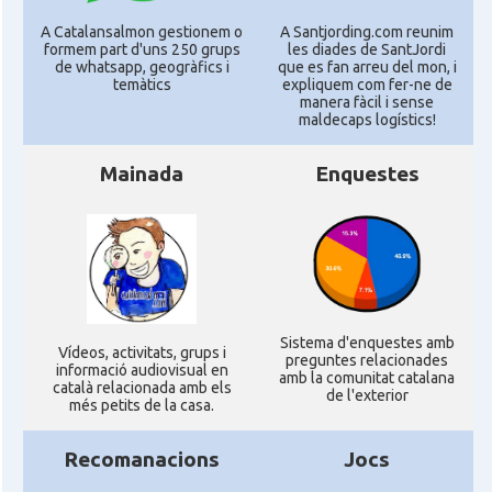
A Catalansalmon gestionem o
A Santjording.com reunim
formem part d'uns 250 grups
les diades de SantJordi
de whatsapp, geogràfics i
que es fan arreu del mon, i
temàtics
expliquem com fer-ne de
manera fàcil i sense
maldecaps logí­stics!
Mainada
Enquestes
Sistema d'enquestes amb
Ví­deos, activitats, grups i
preguntes relacionades
informació audiovisual en
amb la comunitat catalana
català relacionada amb els
de l'exterior
més petits de la casa.
Recomanacions
Jocs