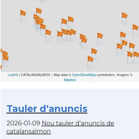
Leaflet
| CATALANSALMON :: Map data ©
OpenStreetMap
contributors, Imagery ©
Mapbox
Tauler d'anuncis
2026-01-09
Nou tauler d'anuncis de
catalansalmon