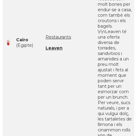
molt bones per
endur-se a casa,
com també els
croutons i els
bagels.
\r\nLeaven té
Restaurants
una oferta
Cairo
diversa de
(Egipte)
Leaven
torrades,
sandvitxos i
amanides a un
preu molt
ajustat i fets al
moment que
poden servir
tant per un
esmorzar com
per un brunch.
Per veure, sucs
naturals, i per a
qui vulgui dolç,
les tartaletes de
llimona i els
cinammon rolls
són de