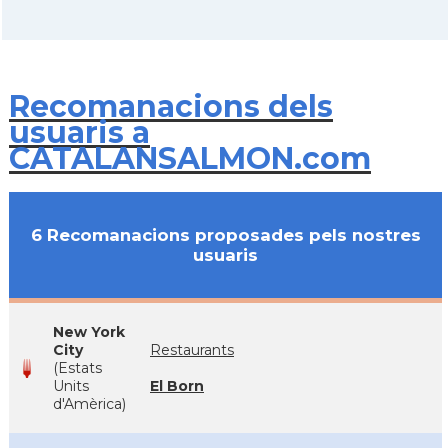
Recomanacions dels
usuaris a
CATALANSALMON.com
6 Recomanacions proposades pels nostres
usuaris
New York
City
Restaurants
(Estats
Units
El Born
d'Amèrica)