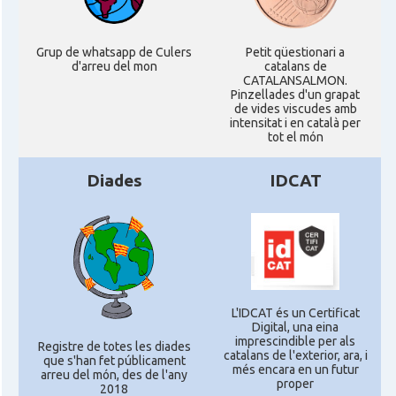
Grup de whatsapp de Culers
Petit qüestionari a
d'arreu del mon
catalans de
CATALANSALMON.
Pinzellades d'un grapat
de vides viscudes amb
intensitat i en català per
tot el món
Diades
IDCAT
L'IDCAT és un Certificat
Digital, una eina
imprescindible per als
Registre de totes les diades
catalans de l'exterior, ara, i
que s'han fet públicament
més encara en un futur
arreu del món, des de l'any
proper
2018