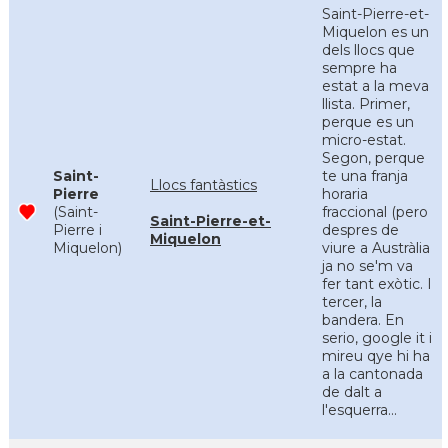
Saint-Pierre-et-
Miquelon es un
dels llocs que
sempre ha
estat a la meva
llista. Primer,
perque es un
micro-estat.
Segon, perque
Saint-
te una franja
Llocs fantàstics
Pierre
horaria
(Saint-
fraccional (pero
Saint-Pierre-et-
Pierre i
despres de
Miquelon
Miquelon)
viure a Austràlia
ja no se'm va
fer tant exòtic. I
tercer, la
bandera. En
serio, google it i
mireu qye hi ha
a la cantonada
de dalt a
l'esquerra...