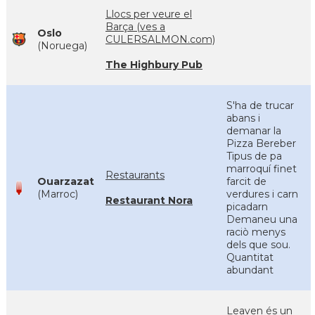
Llocs per veure el
Barça (ves a
Oslo
CULERSALMON.com)
(Noruega)
The Highbury Pub
S'ha de trucar
abans i
demanar la
Pizza Bereber
Tipus de pa
marroquí finet
Restaurants
Ouarzazat
farcit de
(Marroc)
verdures i carn
Restaurant Nora
picadarn
Demaneu una
raciò menys
dels que sou.
Quantitat
abundant
Leaven és un