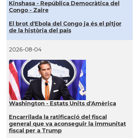
Kinshasa - República Democràtica del
Congo - Zaire
El brot d'Ebola del Congo ja és el pitjor
de la història del país
2026-08-04
Washington - Estats Units d'Amèrica
Encarrilada la ratificació del fiscal
general que va aconseguir la immunitat
fiscal per a Trump