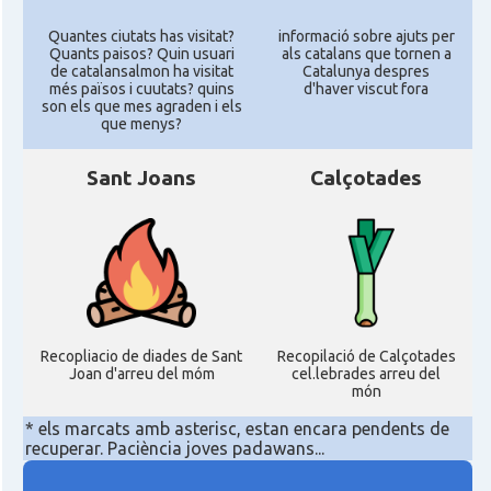
Quantes ciutats has visitat?
informació sobre ajuts per
Quants paisos? Quin usuari
als catalans que tornen a
de catalansalmon ha visitat
Catalunya despres
més països i cuutats? quins
d'haver viscut fora
son els que mes agraden i els
que menys?
Sant Joans
Calçotades
Recopliacio de diades de Sant
Recopilació de Calçotades
Joan d'arreu del móm
cel.lebrades arreu del
món
* els marcats amb asterisc, estan encara pendents de
recuperar. Paciència joves padawans...