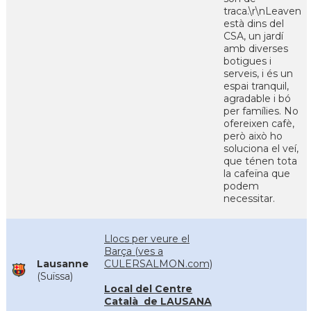
traca.\r\nLeaven
està dins del
CSA, un jardí
amb diverses
botigues i
serveis, i és un
espai tranquil,
agradable i bó
per famílies. No
ofereixen cafè,
però això ho
soluciona el veí,
que ténen tota
la cafeïna que
podem
necessitar.
Llocs per veure el
Barça (ves a
Lausanne
CULERSALMON.com)
(Suïssa)
Local del Centre
Català de LAUSANA