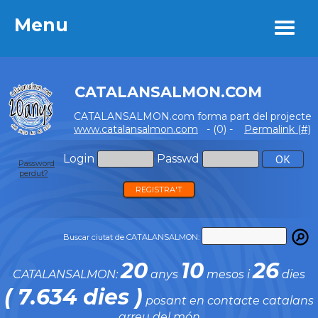
Menu
Menu
CATALANSALMON.COM
CATALANSALMON.com forma part del projecte
www.catalansalmon.com
- (0) -
Permalink (#)
Login
Passwd
Password
perdut?
REGISTRA'T
Buscar ciutat de CATALANSALMON:
20
10
26
CATALANSALMON:
anys
mesos i
dies
( 7.634 dies )
posant en contacte catalans
arreu del món