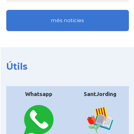
més noticies
Útils
Whatsapp
SantJording