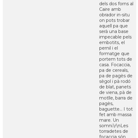
dels dos forns al
Caire amb
obrador in-situ
on pots trobar
aquell pa que
serà una base
impecable pels
embotits, el
pernil i el
formatge que
portem tots de
casa. Focaccia,
pa de cereals,
pa de pagès de
sègol i pà rodó
de blat, panets
de viena, pà de
motlle, barra de
pagès,
baguette... I tot
fet amb massa
mare. Un
somni.\r\nLes
torradetes de
focaccia són