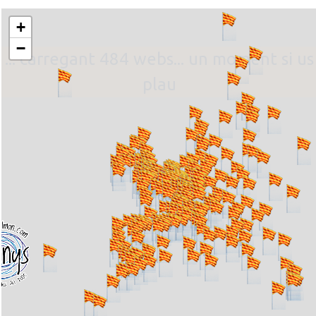
+
−
... carregant 484 webs... un moment si us
plau