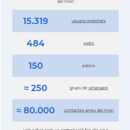
del món
15.319
usuaris registrats
484
webs
150
països
≈ 250
grups de
whatsapp
≈ 80.000
contactes arreu del mon
vols saber com va començar?
fes clic aquí