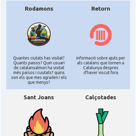
Rodamons
Retorn
Quantes ciutats has visitat?
informació sobre ajuts per
Quants paisos? Quin usuari
als catalans que tornen a
de catalansalmon ha visitat
Catalunya despres
més països i cuutats? quins
d'haver viscut fora
son els que mes agraden i els
que menys?
Sant Joans
Calçotades