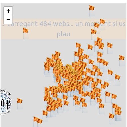
+
−
... carregant 484 webs... un moment si us
plau