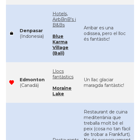
Hotels,
AirbBnB's i
B&Bs
Arribar es una
Denpasar
odissea, pero el lloc
(Indonesia)
Blue
és fantàstic!
Karma
Village
(Bali)
Llocs
fantàstics
Edmonton
Un llac glaciar
(Canadà)
maragda fantàstic!
Moraine
Lake
Restaurant de cuina
mediterrània que
treballa molt bé el
peix (cosa no tan fàcil
de trobar a Frankfurt).