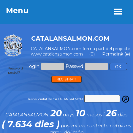
Menu
Menu
CATALANSALMON.COM
CATALANSALMON.com forma part del projecte
www.catalansalmon.com
- (0) -
Permalink (#)
Login
Passwd
Password
perdut?
REGISTRA'T
Buscar ciutat de CATALANSALMON:
20
10
26
CATALANSALMON:
anys
mesos i
dies
( 7.634 dies )
posant en contacte catalans
arreu del món