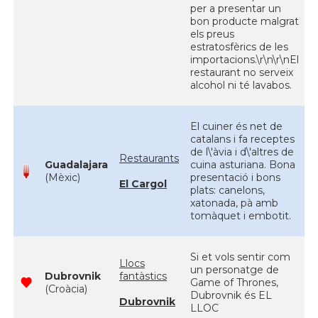
per a presentar un
bon producte malgrat
els preus
estratosfèrics de les
importacions.\r\n\r\nEl
restaurant no serveix
alcohol ni té lavabos.
El cuiner és net de
catalans i fa receptes
de l\'àvia i d\'altres de
Restaurants
Guadalajara
cuina asturiana. Bona
(Mèxic)
presentació i bons
El Cargol
plats: canelons,
xatonada, pà amb
tomàquet i embotit.
Si et vols sentir com
Llocs
un personatge de
Dubrovnik
fantàstics
Game of Thrones,
(Croàcia)
Dubrovnik és EL
Dubrovnik
LLOC