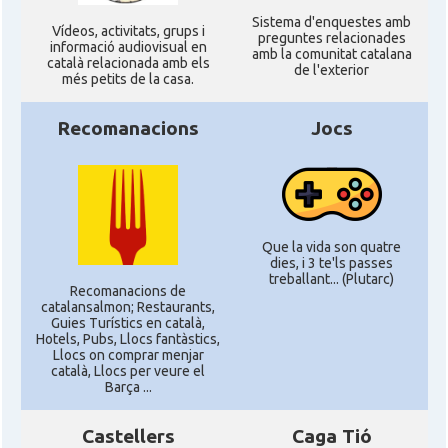
Sistema d'enquestes amb
Ví­deos, activitats, grups i
preguntes relacionades
informació audiovisual en
amb la comunitat catalana
català relacionada amb els
de l'exterior
més petits de la casa.
Recomanacions
Jocs
Que la vida son quatre
dies, i 3 te'ls passes
treballant... (Plutarc)
Recomanacions de
catalansalmon; Restaurants,
Guies Turístics en català,
Hotels, Pubs, Llocs fantàstics,
Llocs on comprar menjar
català, Llocs per veure el
Barça ...
Castellers
Caga Tió