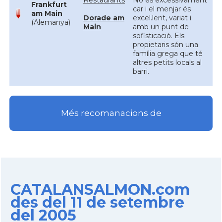
Restaurants
No és excessivament
Frankfurt
car i el menjar és
am Main
Dorade am
excel.lent, variat i
(Alemanya)
Main
amb un punt de
sofisticació. Els
propietaris són una
família grega que té
altres petits locals al
barri.
Més recomanacions de
CATALANSALMON.com
des del 11 de setembre
del 2005