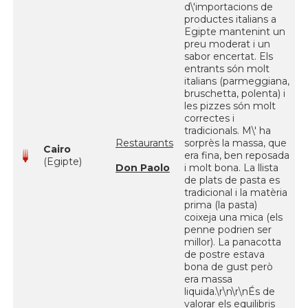
d\'importacions de
productes italians a
Egipte mantenint un
preu moderat i un
sabor encertat. Els
entrants són molt
italians (parmeggiana,
bruschetta, polenta) i
les pizzes són molt
correctes i
tradicionals. M\' ha
Restaurants
sorprès la massa, que
Cairo
era fina, ben reposada
(Egipte)
Don Paolo
i molt bona. La llista
de plats de pasta es
tradicional i la matèria
prima (la pasta)
coixeja una mica (els
penne podrien ser
millor). La panacotta
de postre estava
bona de gust però
era massa
liquida.\r\n\r\nÉs de
valorar els equilibris