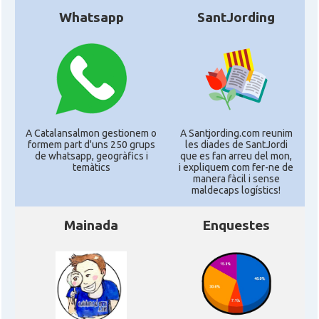
Whatsapp
SantJording
A Catalansalmon gestionem o
A Santjording.com reunim
formem part d'uns 250 grups
les diades de SantJordi
de whatsapp, geogràfics i
que es fan arreu del mon,
temàtics
i expliquem com fer-ne de
manera fàcil i sense
maldecaps logí­stics!
Mainada
Enquestes