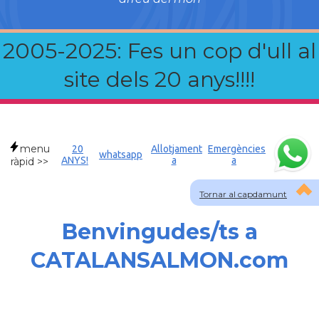
2005-2025: Fes un cop d'ull al
site dels 20 anys!!!!
menu
20
Allotjament
Emergències
whatsapp
ANYS!
a
a
ràpid >>
Tornar al capdamunt
Benvingudes/ts a
CATALANSALMON.com