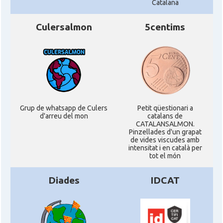
Catalana
Culersalmon
5centims
Grup de whatsapp de Culers
Petit qüestionari a
d'arreu del mon
catalans de
CATALANSALMON.
Pinzellades d'un grapat
de vides viscudes amb
intensitat i en català per
tot el món
Diades
IDCAT