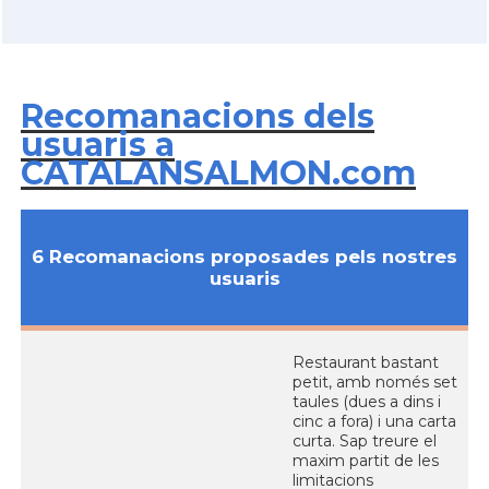
Recomanacions dels
usuaris a
CATALANSALMON.com
6 Recomanacions proposades pels nostres
usuaris
Restaurant bastant
petit, amb només set
taules (dues a dins i
cinc a fora) i una carta
curta. Sap treure el
maxim partit de les
limitacions