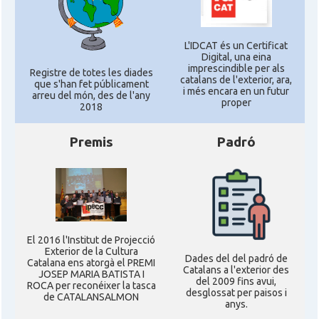
L'IDCAT és un Certificat
Digital, una eina
imprescindible per als
Registre de totes les diades
catalans de l'exterior, ara,
que s'han fet públicament
i més encara en un futur
arreu del món, des de l'any
proper
2018
Premis
Padró
El 2016 l'Institut de Projecció
Exterior de la Cultura
Dades del del padró de
Catalana ens atorgà el PREMI
Catalans a l'exterior des
JOSEP MARIA BATISTA I
del 2009 fins avui,
ROCA per reconéixer la tasca
desglossat per paisos i
de CATALANSALMON
anys.