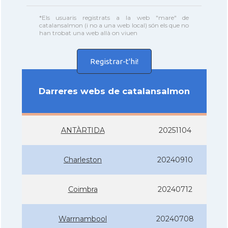
*Els usuaris registrats a la web "mare" de
catalansalmon (i no a una web local) són els que no
han trobat una web allà on viuen
Registrar-t'hi!
Darreres webs de catalansalmon
ANTÀRTIDA
20251104
Charleston
20240910
Coimbra
20240712
Warrnambool
20240708