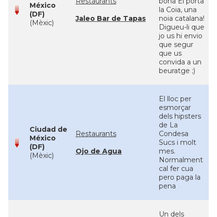
Restaurants
bona El porta
México
la Coia, una
(DF)
Jaleo Bar de Tapas
noia catalana!
(Mèxic)
Digueu-li que
jo us hi envio
que segur
que us
convida a un
beuratge ;)
El lloc per
esmorçar
dels hipsters
de La
Ciudad de
Restaurants
Condesa
México
Sucs i molt
(DF)
Ojo de Agua
mes.
(Mèxic)
Normalment
cal fer cua
pero paga la
pena
Un dels