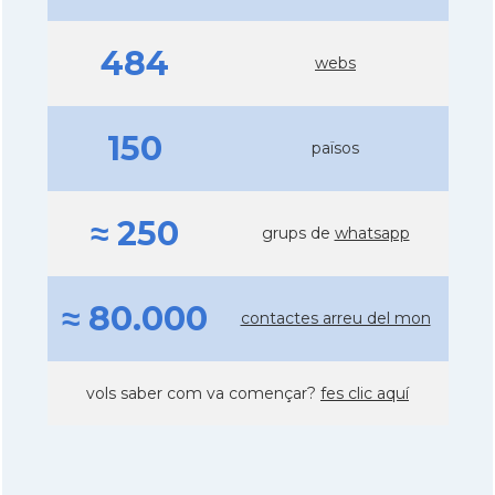
484
webs
150
països
≈ 250
grups de
whatsapp
≈ 80.000
contactes arreu del mon
vols saber com va començar?
fes clic aquí