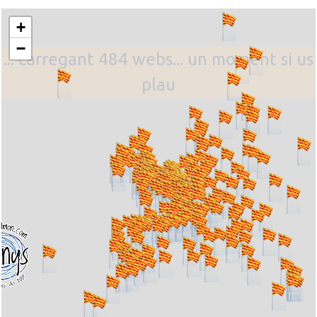
+
−
... carregant 484 webs... un moment si us
plau