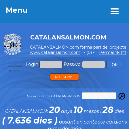
Menu
Menu
CATALANSALMON.COM
CATALANSALMON.com forma part del projecte
www.catalansalmon.com
- (0) -
Permalink (#)
Login
Passwd
Password
perdut?
REGISTRA'T
Buscar ciutat de CATALANSALMON:
20
10
28
CATALANSALMON:
anys
mesos i
dies
( 7.636 dies )
posant en contacte catalans
arreu del món