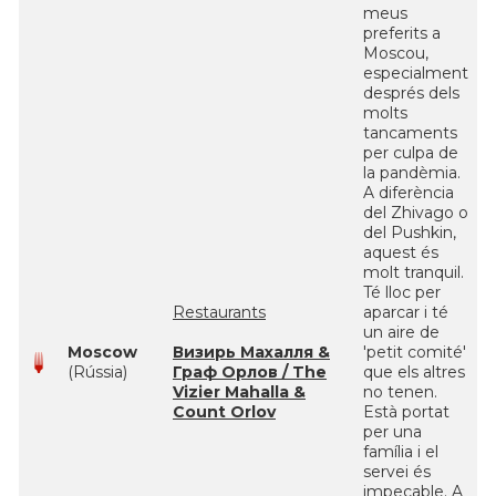
meus
preferits a
Moscou,
especialment
després dels
molts
tancaments
per culpa de
la pandèmia.
A diferència
del Zhivago o
del Pushkin,
aquest és
molt tranquil.
Té lloc per
Restaurants
aparcar i té
un aire de
Moscow
Визирь Махалля &
'petit comité'
(Rússia)
Граф Орлов / The
que els altres
Vizier Mahalla &
no tenen.
Count Orlov
Està portat
per una
família i el
servei és
impecable. A