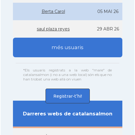
Berta Carol
05 MAI 26
saul plaza reyes
29 ABR 26
més usuaris
*Els usuaris registrats a la web "mare" de
catalansalmon (i no a una web local) són els que no
han trobat una web allà on viuen
Registrar-t'hi!
Darreres webs de catalansalmon