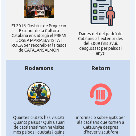
El 2016 l'Institut de Projecció
Exterior de la Cultura
Dades del del padró de
Catalana ens atorgà el PREMI
Catalans a l'exterior des
JOSEP MARIA BATISTA I
del 2009 fins avui,
ROCA per reconéixer la tasca
desglossat per paisos i
de CATALANSALMON
anys.
Rodamons
Retorn
Quantes ciutats has visitat?
informació sobre ajuts per
Quants paisos? Quin usuari
als catalans que tornen a
de catalansalmon ha visitat
Catalunya despres
més països i cuutats? quins
d'haver viscut fora