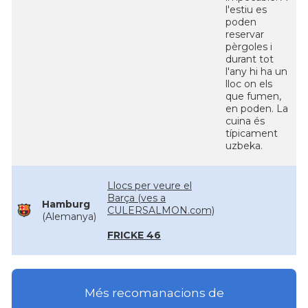
l'estiu es
poden
reservar
pèrgoles i
durant tot
l'any hi ha un
lloc on els
que fumen,
en poden. La
cuina és
típicament
uzbeka.
Llocs per veure el
Barça (ves a
Hamburg
CULERSALMON.com)
(Alemanya)
FRICKE 46
Més recomanacions de