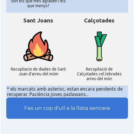
son els que mes agraden i els
que menys?
Sant Joans
Calçotades
Recopliacio de diades de Sant
Recopilació de
Joan d'arreu del móm
Calçotades cel.lebrades
arreu del món
* els marcats amb asterisc, estan encara pendents de
recuperar. Paciència joves padawans...
Fes un cop d'ull a la llista sencera