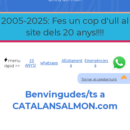
2005-2025: Fes un cop d'ull al
site dels 20 anys!!!!
menu
20
Allotjament
Emergències
whatsapp
ANYS!
a
a
ràpid >>
Tornar al capdamunt
Benvingudes/ts a
CATALANSALMON.com