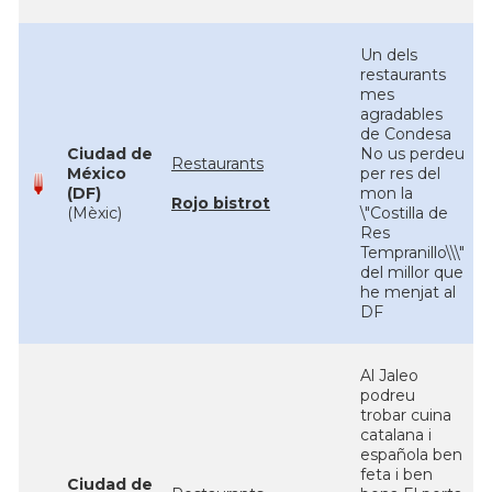
Un dels
restaurants
mes
agradables
de Condesa
Ciudad de
No us perdeu
Restaurants
México
per res del
(DF)
mon la
Rojo bistrot
(Mèxic)
\"Costilla de
Res
Tempranillo\\\"
del millor que
he menjat al
DF
Al Jaleo
podreu
trobar cuina
catalana i
española ben
feta i ben
Ciudad de