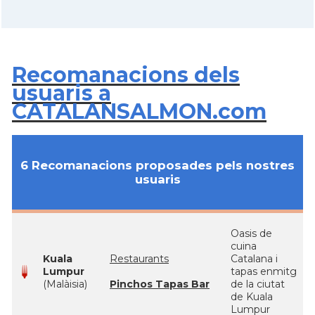
Recomanacions dels
usuaris a
CATALANSALMON.com
6 Recomanacions proposades pels nostres
usuaris
Oasis de
cuina
Kuala
Restaurants
Catalana i
Lumpur
tapas enmitg
(Malàisia)
Pinchos Tapas Bar
de la ciutat
de Kuala
Lumpur