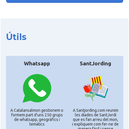
Útils
Whatsapp
SantJording
A Catalansalmon gestionem o
A Santjording.com reunim
formem part d'uns 250 grups
les diades de SantJordi
de whatsapp, geogràfics i
que es fan arreu del mon,
temàtics
i expliquem com fer-ne de
manera fàcil i sense