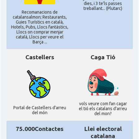
dies, i 3 te'ls passes
treballant... (Plutarc)
Recomanacions de
catalansalmon; Restaurants,
Guies Turístics en català,
Hotels, Pubs, Llocs fantàstics,
Llocs on comprar menjar
català, Llocs per veure el
Barça ...
Castellers
Caga Tió
vols veure com fan cagar
Portal de Castellers d'arreu
el tió els catalans d'arreu
del món
del mon?
75.000Contactes
Llei electoral
catalana