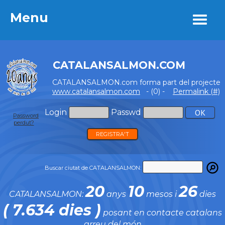
Menu
Menu
CATALANSALMON.COM
CATALANSALMON.com forma part del projecte
www.catalansalmon.com
- (0) -
Permalink (#)
Login
Passwd
Password
perdut?
REGISTRA'T
Buscar ciutat de CATALANSALMON:
20
10
26
CATALANSALMON:
anys
mesos i
dies
( 7.634 dies )
posant en contacte catalans
arreu del món