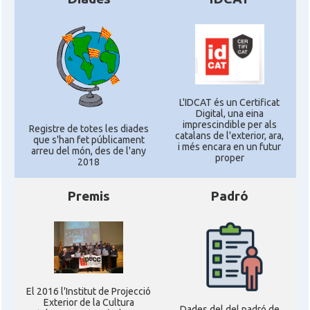
L'IDCAT és un Certificat
Digital, una eina
imprescindible per als
Registre de totes les diades
catalans de l'exterior, ara,
que s'han fet públicament
i més encara en un futur
arreu del món, des de l'any
proper
2018
Premis
Padró
El 2016 l'Institut de Projecció
Exterior de la Cultura
Dades del del padró de