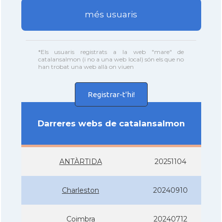
més usuaris
*Els usuaris registrats a la web "mare" de
catalansalmon (i no a una web local) són els que no
han trobat una web allà on viuen
Registrar-t'hi!
Darreres webs de catalansalmon
ANTÀRTIDA
20251104
Charleston
20240910
Coimbra
20240712