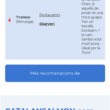
Finet, d
aquells de
posar se una
Restaurants
Tromso
mica guapo.
(Noruega)
Fan un
Skarven
bacallà
boníssim. I
la carn
també està
molt bona.
Ideal per la
Troni!
Més recomanacions de