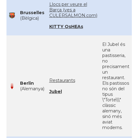
Llocs per veure el
Barça (ves a
Brusselles
CULERSALMON.com)
(Bèlgica)
KITTY OsHEAs
El Jubel és
una
pastisseria,
no
precisament
un
restaurant.
Restaurants
Berlin
Els pastissos
(Alemanya)
no són del
Jubel
tipus
\"Torte\\\"
clàssic
alemany,
sinó més
aviat
moderns.