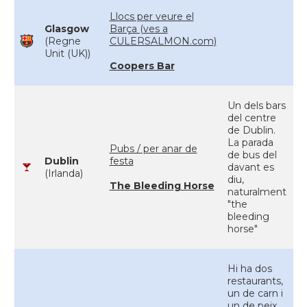
Llocs per veure el
Glasgow
Barça (ves a
(Regne
CULERSALMON.com)
Unit (UK))
Coopers Bar
Un dels bars
del centre
de Dublin.
La parada
Pubs / per anar de
de bus del
Dublin
festa
davant es
(Irlanda)
diu,
The Bleeding Horse
naturalment
"the
bleeding
horse"
Hi ha dos
restaurants,
un de carn i
un de peix.