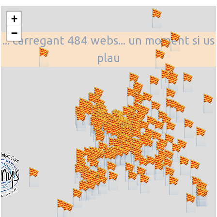
+
−
... carregant 484 webs... un moment si us
plau