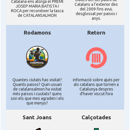
Catalana ens atorgà el PREMI
Catalans a l'exterior des
JOSEP MARIA BATISTA I
del 2009 fins avui,
ROCA per reconéixer la tasca
desglossat per paisos i
de CATALANSALMON
anys.
Rodamons
Retorn
Quantes ciutats has visitat?
informació sobre ajuts per
Quants paisos? Quin usuari
als catalans que tornen a
de catalansalmon ha visitat
Catalunya despres
més països i cuutats? quins
d'haver viscut fora
son els que mes agraden i els
que menys?
Sant Joans
Calçotades