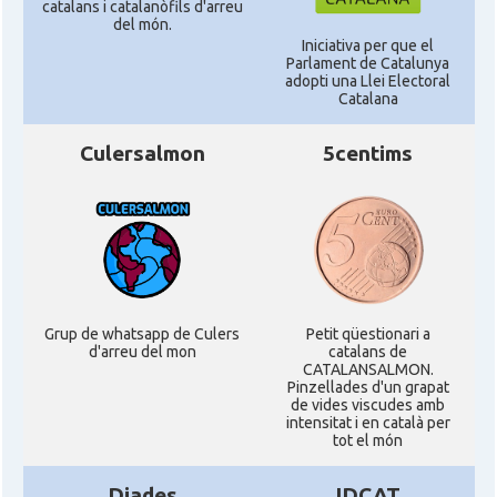
catalans i catalanòfils d'arreu
del món.
Iniciativa per que el
Parlament de Catalunya
adopti una Llei Electoral
Catalana
Culersalmon
5centims
Grup de whatsapp de Culers
Petit qüestionari a
d'arreu del mon
catalans de
CATALANSALMON.
Pinzellades d'un grapat
de vides viscudes amb
intensitat i en català per
tot el món
Diades
IDCAT