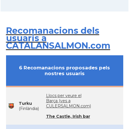
Recomanacions dels
usuaris a
CATALANSALMON.com
6 Recomanacions proposades pels
nostres usuaris
Llocs per veure el
Barça (ves a
Turku
CULERSALMON.com)
(Finlàndia)
The Castle, Irish bar