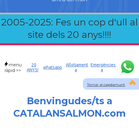
2005-2025: Fes un cop d'ull al
site dels 20 anys!!!!
menu
20
Allotjament
Emergències
whatsapp
ANYS!
a
a
ràpid >>
Tornar al capdamunt
Benvingudes/ts a
CATALANSALMON.com