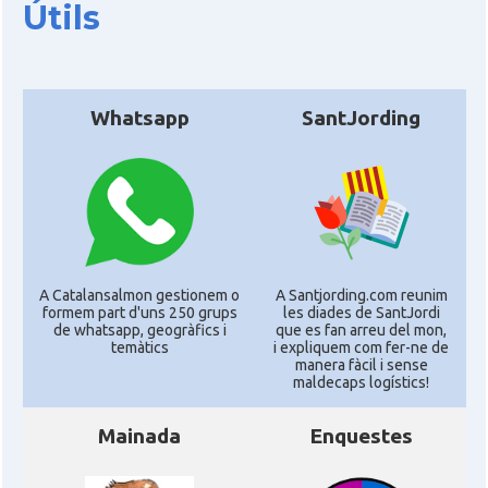
Útils
Whatsapp
SantJording
A Catalansalmon gestionem o
A Santjording.com reunim
formem part d'uns 250 grups
les diades de SantJordi
de whatsapp, geogràfics i
que es fan arreu del mon,
temàtics
i expliquem com fer-ne de
manera fàcil i sense
maldecaps logí­stics!
Mainada
Enquestes